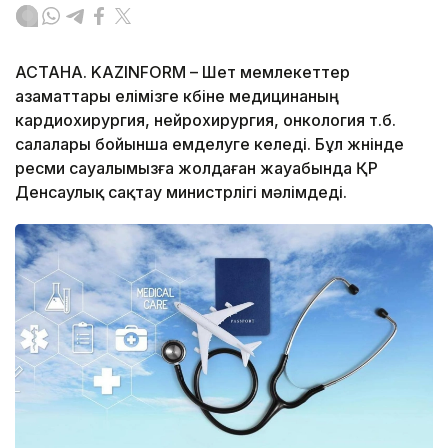
АСТАНА. KAZINFORM – Шет мемлекеттер
азаматтары елімізге көбіне медицинаның
кардиохирургия, нейрохирургия, онкология т.б.
салалары бойынша емделуге келеді. Бұл жөнінде
ресми сауалымызға жолдаған жауабында ҚР
Денсаулық сақтау министрлігі мәлімдеді.