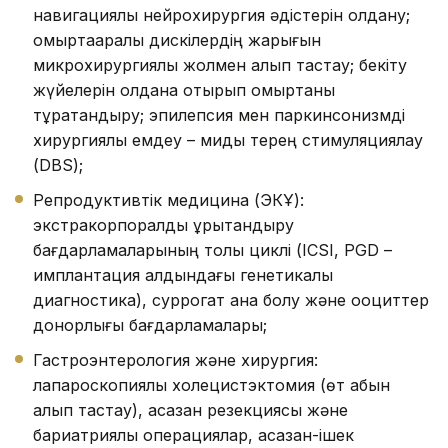
навигациялық нейрохирургия әдістерін қолдану;
омыртқааралық дискілердің жарығын
микрохирургиялық жолмен алып тастау; бекіту
жүйелерін қолдана отырып омыртқаны
тұрақтандыру; эпилепсия мен паркинсонизмді
хирургиялық емдеу – миды терең стимуляциялау
(DBS);
Репродуктивтік медицина (ЭКҰ):
экстракорпоралдық ұрықтандыру
бағдарламаларының толық циклі (ICSI, PGD –
имплантация алдындағы генетикалық
диагностика), суррогат ана болу және ооциттер
донорлығы бағдарламалары;
Гастроэнтерология және хирургия:
лапароскопиялық холецистэктомия (өт қабын
алып тастау), асқазан резекциясы және
бариатриялық операциялар, асқазан-ішек