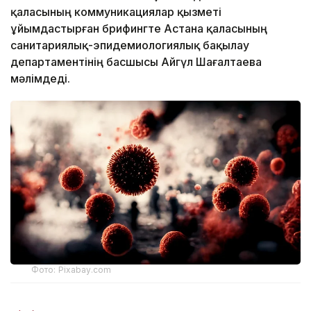
қаласының коммуникациялар қызметі
ұйымдастырған брифингте Астана қаласының
санитариялық-эпидемиологиялық бақылау
департаментінің басшысы Айгүл Шағалтаева
мәлімдеді.
Фото: Pixabay.com