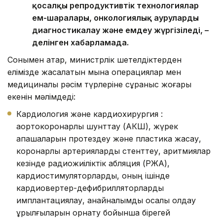
қосалқы репродуктивтік технологиялар
ем-шаралары, онкологиялық ауруларды
диагностикалау және емдеу жүргізіледі, –
делінген хабарламада.
Сонымен қатар, министрлік шетелдіктерден
елімізде жасалатын мына операциялар мен
медициналық рәсім түрлеріне сұраныс жоғары
екенін мәлімдеді:
Кардиология және кардиохирургия :
аортокоронарлық шунттау (АКШ), жүрек
қақпақшаларын протездеу және пластика жасау,
коронарлық артерияларды стенттеу, аритмиялар
кезінде радиожиіліктік абляция (РЖА),
кардиостимуляторларды, оның ішінде
кардиовертер-дефибрилляторларды
имплантациялау, қанайналымды қосалқы қолдау
құрылғыларын орнату бойынша бірегей