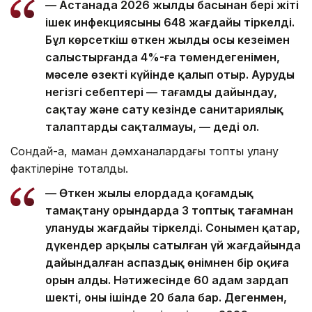
— Астанада 2026 жылдың басынан бері жіті
ішек инфекциясының 648 жағдайы тіркелді.
Бұл көрсеткіш өткен жылдың осы кезеңімен
салыстырғанда 4%-ға төмендегенімен,
мәселе өзекті күйінде қалып отыр. Аурудың
негізгі себептері — тағамды дайындау,
сақтау және сату кезінде санитариялық
талаптардың сақталмауы, — деді ол.
Сондай-ақ, маман дәмханалардағы топтық улану
фактілеріне тоқталды.
— Өткен жылы елордада қоғамдық
тамақтану орындарда 3 топтық тағамнан
уланудың жағдайы тіркелді. Сонымен қатар,
дүкендер арқылы сатылған үй жағдайында
дайындалған аспаздық өнімнен бір оқиға
орын алды. Нәтижесінде 60 адам зардап
шекті, оның ішінде 20 бала бар. Дегенмен,