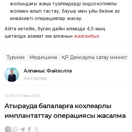
жолындағы жаңа түзілімдерді эндоскопиялық
жолмен алып тастау, бауыр мен ұйқы безіне аз
инвазивті операциялар жасау.
Айта кетейік, бұған дейін елімізде 4,5 мың
шетелдік азамат ем алғанын
жазғанбыз.
Туризм
Медицина
ҚР Денсаулық сақтау министр
Алпамыс Файзолла
Авторлар
13:39, 08 Тамыз 2026
Атырауда балаларға кохлеарлық
имплантаттау операциясы жасалмақ