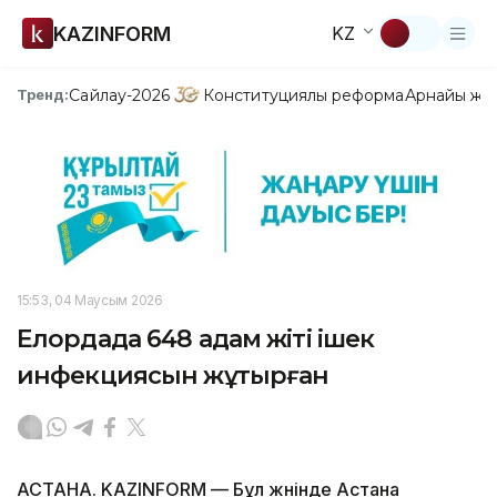
KAZINFORM
KZ
Сайлау-2026
Конституциялық реформа
Арнайы жо
Тренд:
15:53, 04 Маусым 2026
Елордада 648 адам жіті ішек
инфекциясын жұқтырған
АСТАНА. KAZINFORM — Бұл жөнінде Астана