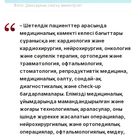
Фото: Денсаулық сақтау министрлігі
– Шетелдік пациенттер арасында
медициналық көмектің келесі бағыттары
сұранысқа ие: кардиология және
кардиохирургия, нейрохирургия, онкология
және сәулелік терапия, ортопедия және
травматология, офтальмология,
стоматология, репродуктивтік медицина,
медициналық оңалту, сондай-ақ
диагностикалық және check-up
бағдарламалары. Еліміздің медициналық
ұйымдарында мамандандырылған және
жоғары технологиялық араласулар, оның
ішінде жүрекке жасалатын операциялар,
нейрохирургиялық және ортопедиялық
операциялар, офтальмологиялық емдеу,