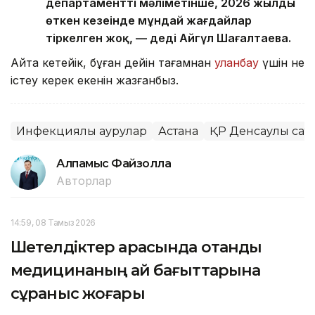
департаменттің мәліметінше, 2026 жылдың
өткен кезеңінде мұндай жағдайлар
тіркелген жоқ, — деді Айгүл Шағалтаева.
Айта кетейік, бұған дейін тағамнан
уланбау
үшін не
істеу керек екенін жазғанбыз.
Инфекциялық аурулар
Астана
ҚР Денсаулық сақт
Алпамыс Файзолла
Авторлар
14:59, 08 Тамыз 2026
Шетелдіктер арасында отандық
медицинаның қай бағыттарына
сұраныс жоғары