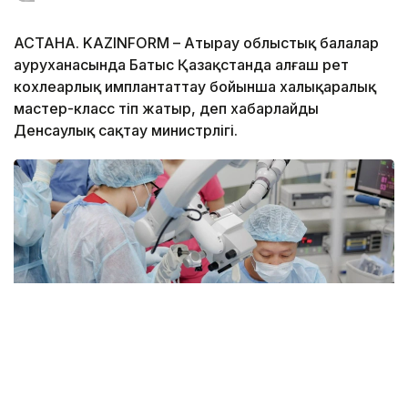
АСТАНА. KAZINFORM – Атырау облыстық балалар
ауруханасында Батыс Қазақстанда алғаш рет
кохлеарлық имплантаттау бойынша халықаралық
мастер-класс өтіп жатыр, деп хабарлайды
Денсаулық сақтау министрлігі.
Фото: Денсаулық сақтау министрлігі