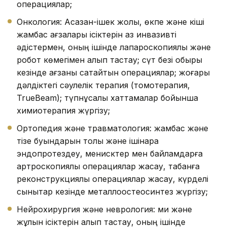
операциялар;
Онкология: Асқазан-ішек жолы, өкпе және кіші
жамбас ағзалары ісіктерін аз инвазивті
әдістермен, оның ішінде лапароскопиялық және
робот көмегімен алып тастау; сүт безі обыры
кезінде ағзаны сақтайтын операциялар; жоғары
дәлдіктегі сәулелік терапия (томотерапия,
TrueBeam); түпнұсқалық хаттамалар бойынша
химиотерапия жүргізу;
Ортопедия және травматология: жамбас және
тізе буындарын толық және ішінара
эндопротездеу, менисктер мен байламдарға
артроскопиялық операциялар жасау, табанға
реконструкциялық операциялар жасау, күрделі
сынықтар кезінде металлоостеосинтез жүргізу;
Нейрохирургия және неврология: ми және
жұлын ісіктерін алып тастау, оның ішінде