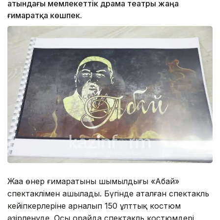
атындағы мемлекеттік драма театры жаңа
ғимаратқа көшпек.
Жаңа өнер ғимаратының шымылдығы «Абай»
спектаклімен ашылады. Бүгінде аталған спектакль
кейіпкерлеріне арналып 150 ұлттық костюм
әзірленуде. Осы орайда спектакль костюмдері