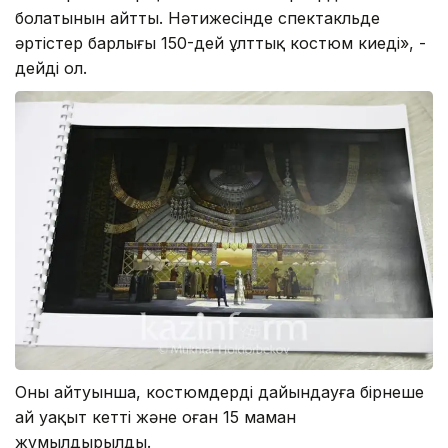
болатынын айтты. Нәтижесінде спектакльде
әртістер барлығы 150-дей ұлттық костюм киеді», -
дейді ол.
Оның айтуынша, костюмдерді дайындауға бірнеше
ай уақыт кетті және оған 15 маман
жұмылдырылды.