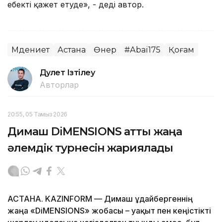
еңбекті қажет етуде», - деді автор.
Мәдениет
Астана
Өнер
#Аbai175
Қоғам
Дәулет Ізтілеу
Авторлар
20:55, 05 Тамыз 2026
Димаш DiMENSIONS атты жаңа
әлемдік турнесін жариялады
АСТАНА. KAZINFORM — Димаш Құдайбергеннің
жаңа «DiMENSIONS» жобасы – уақыт пен кеңістікті