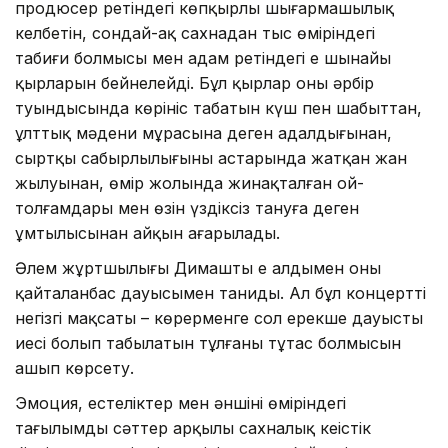
продюсер ретіндегі көпқырлы шығармашылық
келбетін, сондай-ақ сахнадан тыс өміріндегі
табиғи болмысы мен адам ретіндегі ең шынайы
қырларын бейнелейді. Бұл қырлар оның әрбір
туындысында көрініс табатын күш пен шабыттан,
ұлттық мәдени мұрасына деген адалдығынан,
сыртқы сабырлылығының астарында жатқан жан
жылуынан, өмір жолында жинақталған ой-
толғамдары мен өзін үздіксіз тануға деген
ұмтылысынан айқын аңғарылады.
Әлем жұртшылығы Димашты ең алдымен оның
қайталанбас дауысымен таниды. Ал бұл концерттің
негізгі мақсаты – көрерменге сол ерекше дауыстың
иесі болып табылатын тұлғаның тұтас болмысын
ашып көрсету.
Эмоция, естеліктер мен әншінің өміріндегі
тағылымды сәттер арқылы сахналық кеңістік