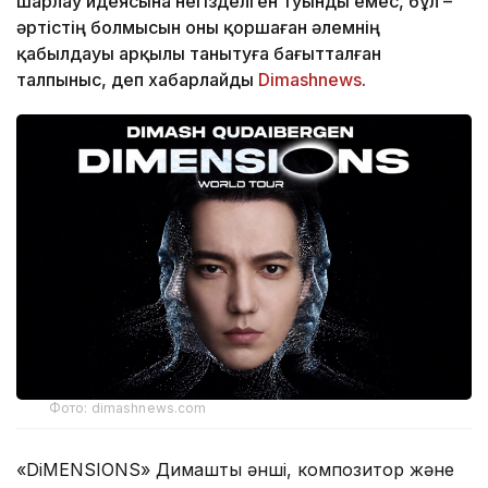
шарлау идеясына негізделген туынды емес, бұл –
әртістің болмысын оны қоршаған әлемнің
қабылдауы арқылы танытуға бағытталған
талпыныс, деп хабарлайды
Dimashnews
.
Фото: dimashnews.com
«DiMENSIONS» Димаштың әнші, композитор және