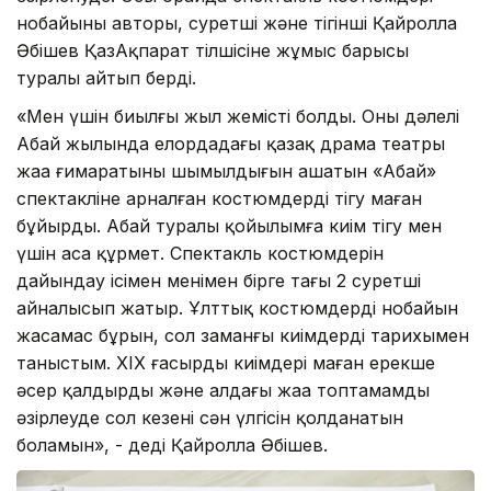
нобайының авторы, суретші және тігінші Қайролла
Әбішев ҚазАқпарат тілшісіне жұмыс барысы
туралы айтып берді.
«Мен үшін биылғы жыл жемісті болды. Оның дәлелі
Абай жылында елордадағы қазақ драма театры
жаңа ғимаратының шымылдығын ашатын «Абай»
спектакліне арналған костюмдерді тігу маған
бұйырды. Абай туралы қойылымға киім тігу мен
үшін аса құрмет. Спектакль костюмдерін
дайындау ісімен менімен бірге тағы 2 суретші
айналысып жатыр. Ұлттық костюмдердің нобайын
жасамас бұрын, сол заманғы киімдердің тарихымен
таныстым. ХІХ ғасырдың киімдері маған ерекше
әсер қалдырды және алдағы жаңа топтамамды
әзірлеуде сол кезеңнің сән үлгісін қолданатын
боламын», - деді Қайролла Әбішев.