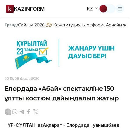
KAZINFORM
KZ
Сайлау-2026
Конституциялық реформа
Арнайы жо
Тренд:
00:15, 06 Қараша 2020
Елордада «Абай» спектакліне 150
ұлттық костюм дайындалып жатыр
НҰР-СҰЛТАН. ҚазАқпарат - Елордада Қ. Қуанышбаев