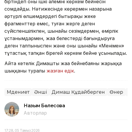
біртіндеп оның ішкі әлемінің көркем бейнесін
сомдайды. Нәтижесінде көрермен назарына
әртүрлі өлшемдердегі бытыраңқы жеке
фрагменттер емес, туған жерге деген
сүйіспеншілікпен, шынайы сезімдермен, өмірлік
ұстанымдармен, жаңа белестерді бағындыруға
деген талпыныспен және оның шынайы «Менімен»
тұтастық тапқан бірегей көркем бейне ұсынылады.
Айта кетелік Димаштың жаңа бейнебаяны жарыққа
шыққаны туралы
жазған едік
.
Мәдениет
Әнші
Димаш Құдайберген
Өнер
М
Назым Бөлесова
Авторлар
17:28, 05 Тамыз 2026