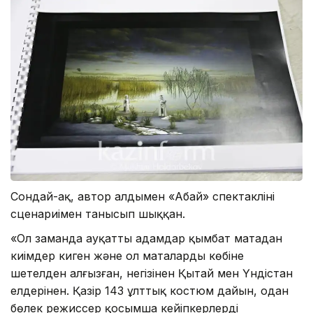
Сондай-ақ, автор алдымен «Абай» спектаклінің
сценариімен танысып шыққан.
«Ол заманда ауқатты адамдар қымбат матадан
киімдер киген және ол маталарды көбіне
шетелден алғызған, негізінен Қытай мен Үндістан
елдерінен. Қазір 143 ұлттық костюм дайын, одан
бөлек режиссер қосымша кейіпкерлердің