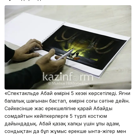
«Спектакльде Абай өмірінің 5 кезеңі көрсетіледі. Яғни
балалық шағынан бастап, өмірінің соңғы сәтіне дейін.
Сәйкесінше жас ерекшелігіне қарай Абайды
сомдайтын кейіпкерлерге 5 түрлі костюм
дайындадық. Абай қазақ халқы үшін ұлы адам,
сондықтан да бұл жұмыс ерекше ынта-жігер мен