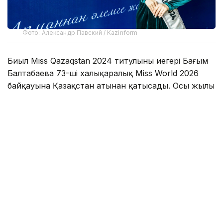
Фото: Александр Павский / Kazinform
Биыл Miss Qazaqstan 2024 титулының иегері Бағым
Балтабаева 73-ші халықаралық Miss World 2026
байқауына Қазақстан атынан қатысады. Осы жылы
байқау алғаш рет Вьетнамда өтеді. Бұл іс-шара
әлемнің 130-ға жуық мемлекетінің өкілдерін
біріктірмек. Олар Beauty With a Purpose (мағыналы
сулулық) философиясына сәйкес, өз
мемлекеттерін, ұлттық мәдениеті мен әлеуметтік
бастамаларын таныстырады.