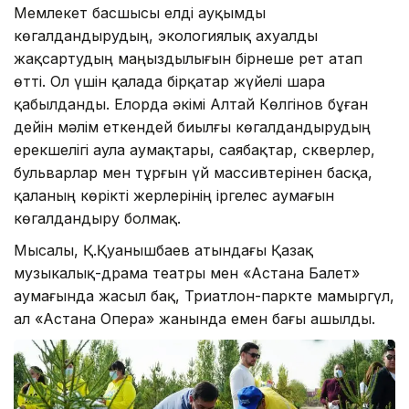
Мемлекет басшысы елді ауқымды
көгалдандырудың, экологиялық ахуалды
жақсартудың маңыздылығын бірнеше рет атап
өтті. Ол үшін қалада бірқатар жүйелі шара
қабылданды. Елорда әкімі Алтай Көлгінов бұған
дейін мәлім еткендей биылғы көгалдандырудың
ерекшелігі аула аумақтары, саябақтар, скверлер,
бульварлар мен тұрғын үй массивтерінен басқа,
қаланың көрікті жерлерінің іргелес аумағын
көгалдандыру болмақ.
Мысалы, Қ.Қуанышбаев атындағы Қазақ
музыкалық-драма театры мен «Астана Балет»
аумағында жасыл бақ, Триатлон-паркте мамыргүл,
ал «Астана Опера» жанында емен бағы ашылды.