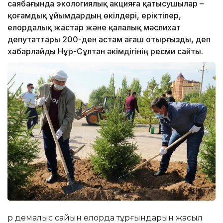
саябағында экологиялық акцияға қатысушылар –
қоғамдық ұйымдардың өкілдері, еріктілер,
елордалық жастар және қалалық мәслихат
депутаттары 200-ден астам ағаш отырғызды, деп
хабарлайды Нұр-Сұлтан әкімдігінің ресми сайты.
Әр демалыс сайын елорда тұрғындарын жасыл