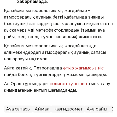
хабарламада.
Қолайсыз метеорологиялық жағдайлар –
атмосфералық ауаның беткі қабатында зиянды
(ластаушы) заттардың шоғырлануына ықпал ететін
қысқамерзімді метеофакторлардың (тымық ауа
райы, жеңіл жел, тұман, инверсия) жиынтығы.
Қолайсыз метеорологиялық жағдай кезінде
елдімекендердегі атмосфералық ауаның сапасы
нашарлауы ықтимал.
Айта кетейік, Петропавлда
өткір жағымсыз иіс
пайда болып, тұрғындардың мазасын қашырды.
Ал Орал тұрғындары
полигон түтінінен
тыныс алу
қиындағанын айтып шағымданды.
Ауа сапасы
Аймақ
Қазгидромет
Ауа райы
Эк