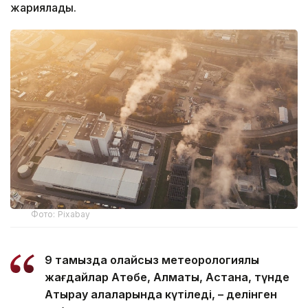
жариялады.
Фото: Pixabay
9 тамызда қолайсыз метеорологиялық
жағдайлар Ақтөбе, Алматы, Астана, түнде
Атырау қалаларында күтіледі, – делінген