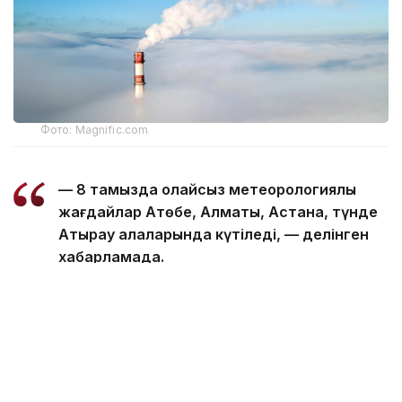
Фото: Magnific.com
— 8 тамызда қолайсыз метеорологиялық
жағдайлар Ақтөбе, Алматы, Астана, түнде
Атырау қалаларында күтіледі, — делінген
хабарламада.
Қолайсыз метеорологиялық жағдайлар —
атмосфералық ауаның беткі қабатында зиянды
(ластаушы) заттардың шоғырлануына ықпал ететін
қысқамерзімді метеофакторлардың (тымық ауа
райы, жеңіл жел, тұман, инверсия) жиынтығы.