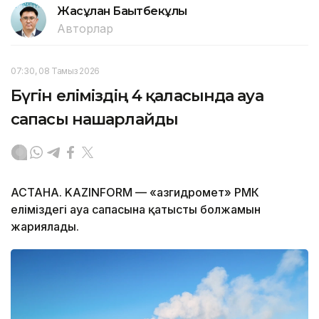
Жасұлан Бақытбекұлы
Авторлар
07:30, 08 Тамыз 2026
Бүгін еліміздің 4 қаласында ауа
сапасы нашарлайды
АСТАНА. KAZINFORM — «Қазгидромет» РМК
еліміздегі ауа сапасына қатысты болжамын
жариялады.