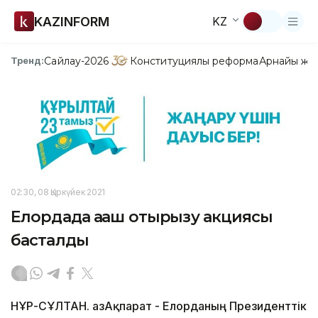
KAZINFORM
KZ
Сайлау-2026
Конституциялық реформа
Арнайы жо
Тренд:
02:30, 08 Қыркүйек 2021
Елордада ағаш отырғызу акциясы
басталды
НҰР-СҰЛТАН. ҚазАқпарат - Елорданың Президенттік