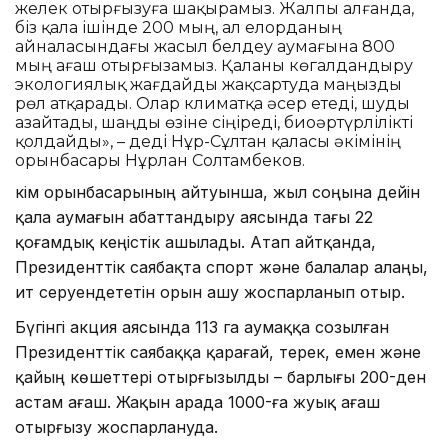
желек отырғызуға шақырамыз. Жалпы алғанда,
біз қала ішінде 200 мың, ал елорданың
айналасындағы жасыл белдеу аумағына 800
мың ағаш отырғызамыз. Қаланы көгалдандыру
экологиялық жағдайды жақсартуда маңызды
рөл атқарады. Олар климатқа әсер етеді, шуды
азайтады, шаңды өзіне сіңіреді, биоәртүрлілікті
қолдайды», – деді Нұр-Сұлтан қаласы әкімінің
орынбасары Нұрлан Солтамбеков.
Әкім орынбасарының айтуынша, жыл соңына дейін
қала аумағын абаттандыру аясында тағы 22
қоғамдық кеңістік ашылады. Атап айтқанда,
Президенттік саябақта спорт және балалар алаңы,
ит серуендететін орын ашу жоспарланып отыр.
Бүгінгі акция аясында 113 га аумаққа созылған
Президенттік саябаққа қарағай, терек, емен және
қайың көшеттері отырғызылды – барлығы 200-ден
астам ағаш. Жақын арада 1000-ға жуық ағаш
отырғызу жоспарлануда.