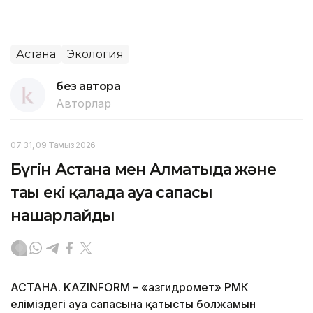
Астана
Экология
без автора
Авторлар
07:31, 09 Тамыз 2026
Бүгін Астана мен Алматыда және
тағы екі қалада ауа сапасы
нашарлайды
АСТАНА. KAZINFORM – «Қазгидромет» РМК
еліміздегі ауа сапасына қатысты болжамын