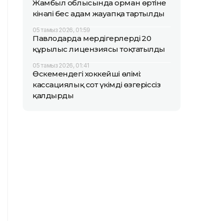
Жамбыл облысында орман өртіне
кінәлі бес адам жауапқа тартылды
05 тамыз 2026, 01:59
Павлодарда мердігерлердің 20
құрылыс лицензиясы тоқтатылды
05 тамыз 2026, 01:41
Өскемендегі хоккейші өлімі:
кассациялық сот үкімді өзгеріссіз
қалдырды