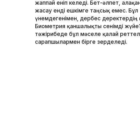
жаппай еніп келеді. Бет-әлпет, алақ
жасау енді ешкімге таңсық емес. Бұл
үнемдегенімен, дербес деректердің қ
Биометрия қаншалықты сенімді жүйе?
тәжірибеде бұл мәселе қалай реттеле
сарапшылармен бірге зерделеді.