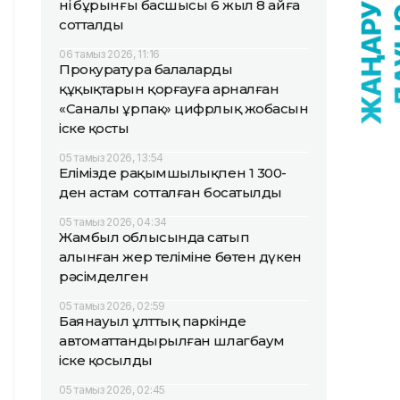
нің бұрынғы басшысы 6 жыл 8 айға
сотталды
06 тамыз 2026, 11:16
Прокуратура балалардың
құқықтарын қорғауға арналған
«Саналы ұрпақ» цифрлық жобасын
іске қосты
05 тамыз 2026, 13:54
Елімізде рақымшылықпен 1 300-
ден астам сотталған босатылды
05 тамыз 2026, 04:34
Жамбыл облысында сатып
алынған жер теліміне бөтен дүкен
рәсімделген
05 тамыз 2026, 02:59
Баянауыл ұлттық паркінде
автоматтандырылған шлагбаум
іске қосылды
05 тамыз 2026, 02:45