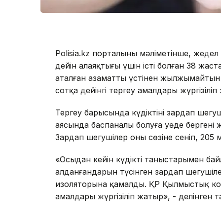
Polisia.kz порталының мәліметінше, жеде
дейін алаяқтығы үшін істі болған 38 жаст
аталған азаматтың үстінен жылжымайтын 
сотқа дейінгі тергеу амалдары жүргізіліп
Тергеу барысында күдіктінің зардап шегу
аясында баспаналы болуға уәде бергені 
Зардап шегушілер оның сөзіне сеніп, 205 мы
«Осыдан кейін күдікті таныстарымен ба
алданғандарын түсінген зардап шегушіле
изоляторына қамалды. ҚР Қылмыстық коде
амалдары жүргізіліп жатыр», - делінген 