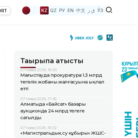
KZ
QZ
РУ
EN
中文
ق ز
ЎЗ
ORT
Тақырыпқа қатысты
07 тамыз 2026, 18:00
Маңғыстауда прокуратура 1,3 млрд
теңгелік жобаның жалғасуына ықпал
етті
07 тамыз 2026, 17:45
Алматыда «Байсат» базары
аукционда 24 млрд теңгеге
сатылды
07 тамыз 2026, 16:02
«Магистральдық су құбыры» ЖШС-