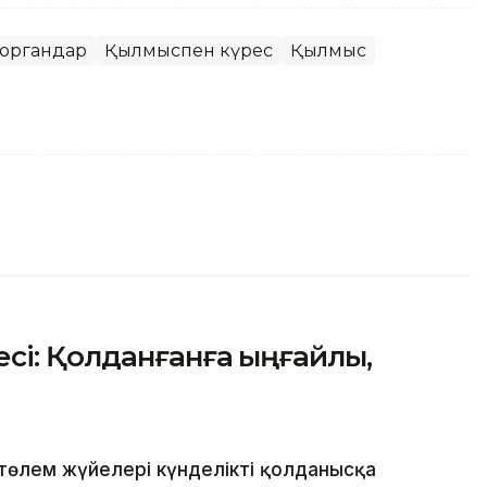
моргандар
Қылмыспен күрес
Қылмыс
сі: Қолданғанға ыңғайлы,
төлем жүйелері күнделікті қолданысқа