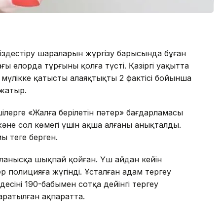
л іздестіру шараларын жүргізу барысында бұған
ағы елорда тұрғыны қолға түсті. Қазіргі уақытта
мүлікке қатысты алаяқтықтың 2 фактісі бойынша
 жатыр.
шілерге «Жалға берілетін пәтер» бағдарламасы
және сол көмегі үшін ақша алғаны анықталды.
ң теңге берген.
йланысқа шықпай қойған. Үш айдан кейін
р полицияға жүгінді. Ұсталған адам тергеу
сінің 190-бабымен сотқа дейінгі тергеу
таратылған ақпаратта.