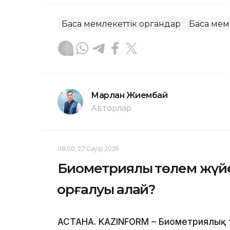
Басқа мемлекеттік органдар
Басқа ме
Марлан Жиембай
Авторлар
08:00, 27 Сәуір 2026
Биометриялық төлем жүйе
қорғалуы қалай?
АСТАНА. KAZINFORM – Биометриялық 