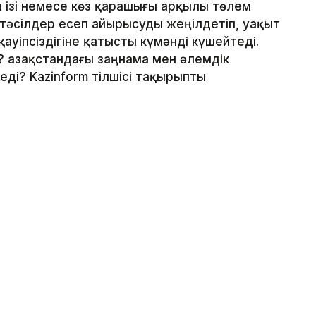
ан ізі немесе көз қарашығы арқылы төлем
 тәсілдер есеп айырысуды жеңілдетіп, уақыт
ауіпсіздігіне қатысты күмәнді күшейтеді.
 Қазақстандағы заңнама мен әлемдік
ді? Kazinform тілшісі тақырыпты