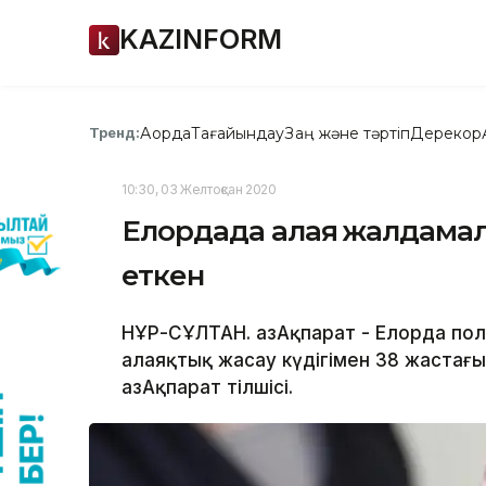
KAZINFORM
Ақорда
Тағайындау
Заң және тәртіп
Дерекқор
Тренд:
10:30, 03 Желтоқсан 2020
Елордада алаяқ жалдамал
еткен
НҰР-СҰЛТАН. ҚазАқпарат - Елорда по
алаяқтық жасау күдігімен 38 жастағ
ҚазАқпарат тілшісі.