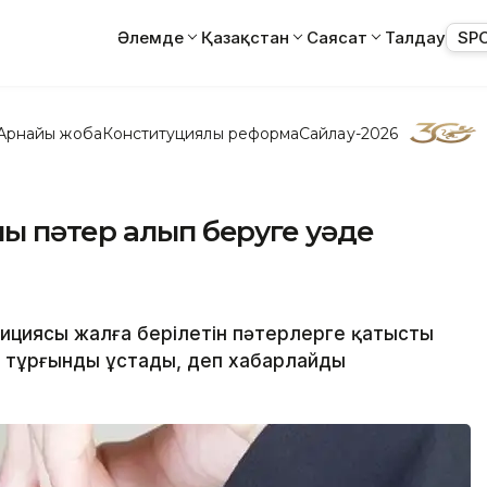
Әлемде
Қазақстан
Саясат
Талдау
SP
Арнайы жоба
Конституциялық реформа
Сайлау-2026
ы пәтер алып беруге уәде
лициясы жалға берілетін пәтерлерге қатысты
ы тұрғынды ұстады, деп хабарлайды