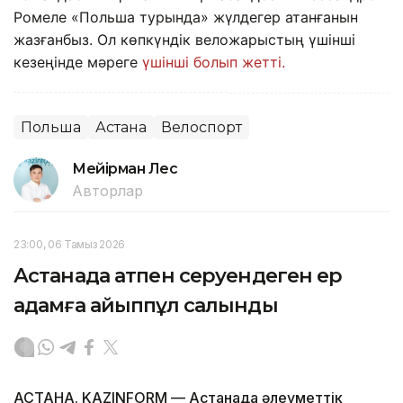
Ромеле «Польша турында» жүлдегер атанғанын
жазғанбыз. Ол көпкүндік веложарыстың үшінші
кезеңінде мәреге
үшінші болып жетті.
Польша
Астана
Велоспорт
Мейірман Лес
Авторлар
23:00, 06 Тамыз 2026
Астанада атпен серуендеген ер
адамға айыппұл салынды
АСТАНА. KAZINFORM — Астанада әлеуметтік