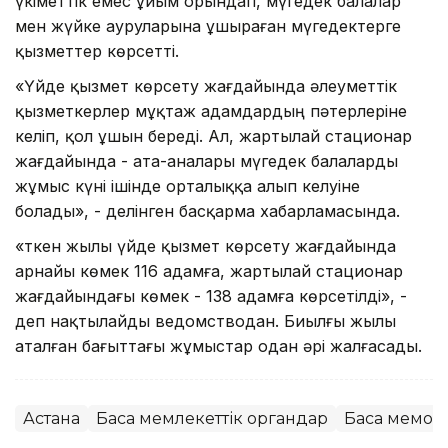
үкіметтік емес ұйым орындап, мүгедек балалар
мен жүйке ауруларына ұшыраған мүгедектерге
қызметтер көрсетті.
«Үйде қызмет көрсету жағдайында әлеуметтік
қызметкерлер мұқтаж адамдардың пәтерлеріне
келіп, қол ұшын береді. Ал, жартылай стационар
жағдайында - ата-аналары мүгедек балаларды
жұмыс күні ішінде орталыққа алып келуіне
болады», - делінген басқарма хабарламасында.
«Өткен жылы үйде қызмет көрсету жағдайында
арнайы көмек 116 адамға, жартылай стационар
жағдайындағы көмек - 138 адамға көрсетілді», -
деп нақтылайды ведомстводан. Биылғы жылы
аталған бағыттағы жұмыстар одан әрі жалғасады.
Астана
Басқа мемлекеттік органдар
Басқа мемор