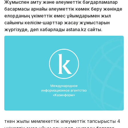
Жұмыспен қамту және әлеуметтік бағдарламалар
басқармасы арнайы әлеуметтік көмек беру жөнінде
елорданың үкіметтік емес ұйымдарымен жыл
сайынғы келісім-шарттар жасау жұмыстарын
жүргізуде, деп хабарлады astana.kz сайты.
Өткен жылы мемлекеттік әлеуметтік тапсырысты 4