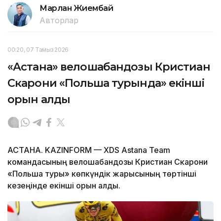
Марлан Жиембай
Авторлар
00:20, 07 Тамыз 2026
«Астана» велошабандозы Кристиан
Скарони «Польша турында» екінші
орын алды
АСТАНА. KAZINFORM — XDS Astana Team
командасының велошабандозы Кристиан Скарони
«Польша туры» көпкүндік жарысының төртінші
кезеңінде екінші орын алды.