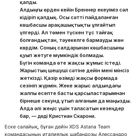
қалды.
Алдыңғы өрден кейін Бреннер екеуіміз сәл
кідіріп қалдық. Осы сәтті пайдаланған
көшбасшы арақашықтықты ұлғайтып
үлгерді. Ал төмен түскен тұс тайғақ
болғандықтан, тәуекелге бармауды жөн
көрдім. Соның салдарынан көшбасшыны
қуып жетуге мүмкіндік болмады.
Бүгін команда өте жақсы жұмыс істеді.
Жарыстың шешуші сәтіне дейін мені мінсіз
жеткізді. Қазір өзімді жақсы формада
сезініп жүрмін. Жеке жарыс алдындағы
жалпы есепте басты қарсыластарымнан
бірнеше секунд ұтып алғаным да маңызды.
Алда әлі жеңіс үшін таласатын кезеңдер
бар
, — деді Кристиан Скарони.
Еске салайық, бұған дейін XDS Astana Team
командасының италиялық шабандозы Алессандро