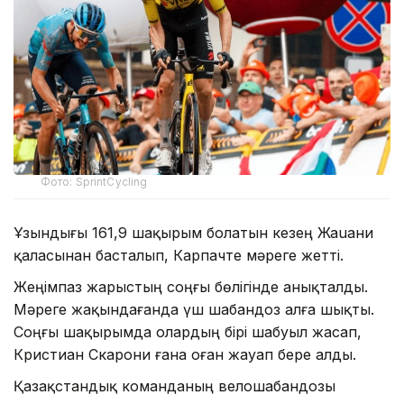
Фото: SprintCycling
Ұзындығы 161,9 шақырым болатын кезең Жаuани
қаласынан басталып, Карпачте мәреге жетті.
Жеңімпаз жарыстың соңғы бөлігінде анықталды.
Мәреге жақындағанда үш шабандоз алға шықты.
Соңғы шақырымда олардың бірі шабуыл жасап,
Кристиан Скарони ғана оған жауап бере алды.
Қазақстандық команданың велошабандозы