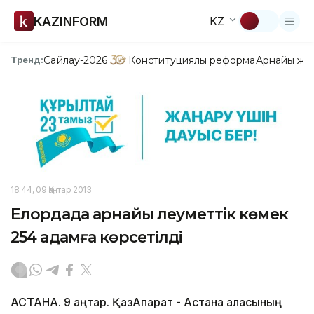
KAZINFORM
KZ
Сайлау-2026
Конституциялық реформа
Арнайы жо
Тренд:
18:44, 09 Қаңтар 2013
Елордада арнайы әлеуметтік көмек
254 адамға көрсетілді
АСТАНА. 9 қаңтар. ҚазАқпарат - Астана қаласының