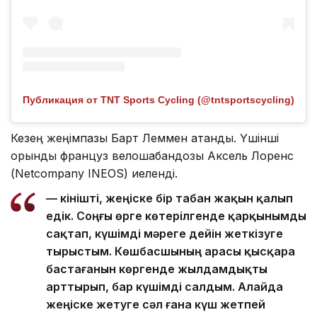
Публикация от TNT Sports Cycling (@tntsportscycling)
Кезең жеңімпазы Барт Леммен атанды. Үшінші
орынды француз велошабандозы Аксель Лоренс
(Netcompany INEOS) иеленді.
— Өкінішті, жеңіске бір табан жақын қалып
едік. Соңғы өрге көтерілгенде қарқынымды
сақтап, күшімді мәреге дейін жеткізуге
тырыстым. Көшбасшының арасы қысқара
бастағанын көргенде жылдамдықты
арттырып, бар күшімді салдым. Алайда
жеңіске жетуге сәл ғана күш жетпей