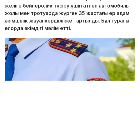
желіге бейнеролик түсіру үшін атпен автомобиль
жолы мен тротуарда жүрген 35 жастағы ер адам
әкімшілік жауапкершілікке тартылды. Бұл туралы
елорда әкімдігі мәлім етті.
Фото: Виктор Федюнин / Kazinform
35 жастағы ер адам елордадағы ойын-сауық
орындарының біріне бейнеролик түсіру