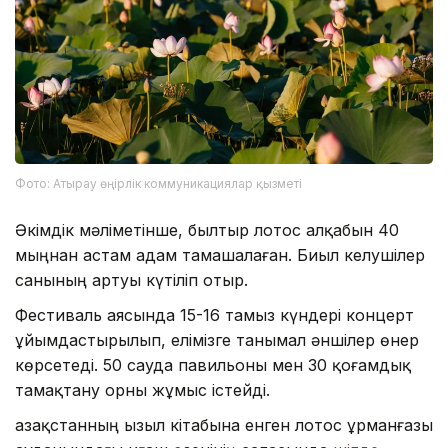
Фото: Атырау өңірлік коммуникациялар қызметі
Әкімдік мәліметінше, былтыр лотос алқабын 40
мыңнан астам адам тамашалаған. Биыл келушілер
санының артуы күтіліп отыр.
Фестиваль аясында 15-16 тамыз күндері концерт
ұйымдастырылып, елімізге танымал әншілер өнер
көрсетеді. 50 сауда павильоны мен 30 қоғамдық
тамақтану орны жұмыс істейді.
Қазақстанның Қызыл кітабына енген лотос Құрманғазы