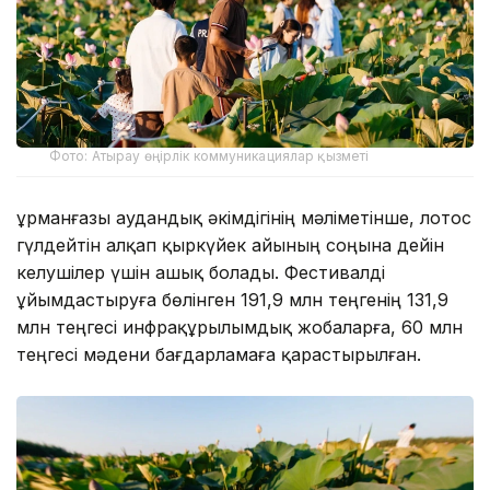
Фото: Атырау өңірлік коммуникациялар қызметі
Құрманғазы аудандық әкімдігінің мәліметінше, лотос
гүлдейтін алқап қыркүйек айының соңына дейін
келушілер үшін ашық болады. Фестивалді
ұйымдастыруға бөлінген 191,9 млн теңгенің 131,9
млн теңгесі инфрақұрылымдық жобаларға, 60 млн
теңгесі мәдени бағдарламаға қарастырылған.