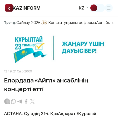
KAZINFORM
KZ
Сайлау-2026
Конституциялық реформа
Арнайы жо
Тренд:
12:49, 21 Сәуір 2009
Елордада «Айгүл» ансаблінің
концерті өтті
АСТАНА. Сәуірдің 21-і. ҚазАқпарат /Құралай