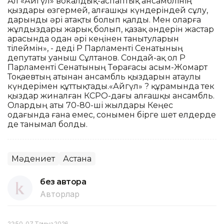
Ал «Айгүл» вокалдық-аспаптық ансамблінің
қыздары өзгермей, алғашқы күндеріндей сұлу,
дарынды әрі атақты болып қалды. Мен оларға
жұлдыздары жарық болып, қазақ әндерін жастар
арасында одан әрі кеңінен танытуларын
тілеймін», - деді ҚР Парламенті Сенатының
депутаты Қуаныш Сұлтанов. Сондай-ақ ол ҚР
Парламенті Сенатының Төрағасы Қасым-Жомарт
Тоқаевтың атынан ансамбль қыздарын атаулы
күндерімен құттықтады.«Айгүл» ? құрамында тек
қыздар жиналған КСРО-дағы алғашқы ансамбль.
Олардың аты 70-80-ші жылдары Кеңес
одағында ғана емес, сонымен бірге шет елдерде
де танымал болды.
Мәдениет
Астана
без автора
Авторлар
22:50, 07 Тамыз 2026