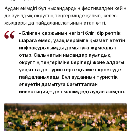
Аудан әкімдігі бұл нысандардың фестивалден кейін
де ауылдық округтің теңгерімінде қалып, келесі
жылдары да пайдаланылатынын атап өтті.
- Бөлінген қаржының негізгі бөлігі бір реттік
шараға емес, ұзақ мерзімге қызмет ететін
инфрақұрылымды дамытуға жұмсалып
отыр. Салынатын нысандар ауылдық
округтің теңгеріміне беріледі және алдағы
уақытта да туристерге қызмет көрсетуде
пайдаланылады. Бұл ауданның туристік
әлеуетін дамытуға бағытталған
инвестиция,– деп мәлімдеді аудан әкімдігі.