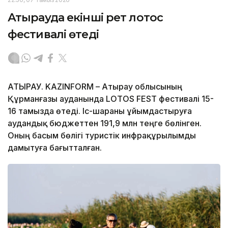
Атырауда екінші рет лотос
фестивалі өтеді
АТЫРАУ. KAZINFORM – Атырау облысының
Құрманғазы ауданында LOTOS FEST фестивалі 15-
16 тамызда өтеді. Іс-шараны ұйымдастыруға
аудандық бюджеттен 191,9 млн теңге бөлінген.
Оның басым бөлігі туристік инфрақұрылымды
дамытуға бағытталған.