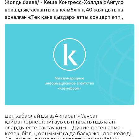
Жолдыбаева/ - Кеше Конгресс-Холлда «Айгүл»
вокалдық-аспаптық ансамблінің 40 жылдығына
арналған «Тек қана қыздар» атты концерт өтті,
деп хабарлайды ҚазАқпарат. «Саясат
қайраткерлері жиі ауысып тұратындықтан
оларды есте сақтау қиын. Дүние деген алма-
кезек, біздің орнымызға да басқа жандар келеді.