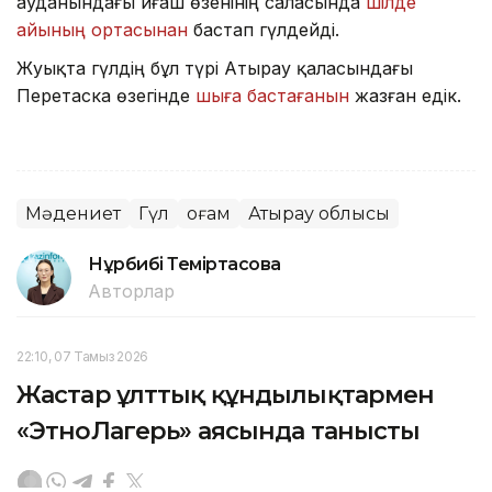
ауданындағы Қиғаш өзенінің саласында
шілде
айының ортасынан
бастап гүлдейді.
Жуықта гүлдің бұл түрі Атырау қаласындағы
Перетаска өзегінде
шыға бастағанын
жазған едік.
Мәдениет
Гүл
Қоғам
Атырау облысы
Нұрбибі Теміртасова
Авторлар
22:10, 07 Тамыз 2026
Жастар ұлттық құндылықтармен
«ЭтноЛагерь» аясында танысты