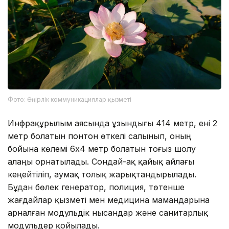
Фото: Өңірлік коммуникациялар қызметі
Инфрақұрылым аясында ұзындығы 414 метр, ені 2
метр болатын понтон өткелі салынып, оның
бойына көлемі 6х4 метр болатын тоғыз шолу
алаңы орнатылады. Сондай-ақ қайық айлағы
кеңейтіліп, аумақ толық жарықтандырылады.
Бұдан бөлек генератор, полиция, төтенше
жағдайлар қызметі мен медицина мамандарына
арналған модульдік нысандар және санитарлық
модульдер қойылады.