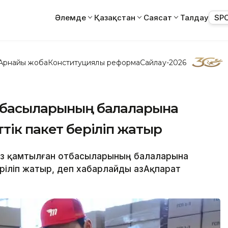
Әлемде
Қазақстан
Саясат
Талдау
SP
Арнайы жоба
Конституциялық реформа
Сайлау-2026
отбасыларының балаларына
тік пакет беріліп жатыр
 аз қамтылған отбасыларының балаларына
еріліп жатыр, деп хабарлайды ҚазАқпарат