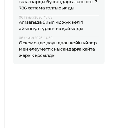
талаптарды бұзғандарға қатысты 7
786 хаттама толтырылды
06 тамыз 2026, 15:03
Алматыда биыл 42 жүк көлігі
айыппұл тұрағына қойылды
06 тамыз 2026, 14:53
Өскеменде дауылдан кейін үйлер
мен әлеуметтік нысандарға қайта
жарық қосылды