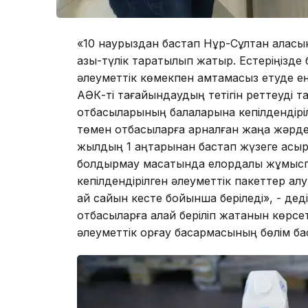
«10 наурыздан бастап Нұр-Сұлтан қаласы
азық-түлік таратылып жатыр. Естеріңізд
әлеуметтік көмекпен қамтамасыз етуде ең
АӘК-ті тағайындаудың тетігін реттеуді т
отбасыларының балаларына кепілдендірі
төмен отбасыларға арналған жаңа жәрде
жылдың 1 қаңтарынан бастап жүзеге асыры
болдырмау мақсатында елордалық жұмыспе
кепілдендірілген әлеуметтік пакеттер ал
ай сайын кесте бойынша беріледі», - деді
отбасыларға қалай беріліп жатқанын көрсе
әлеуметтік қорғау басқармасының бөлім б