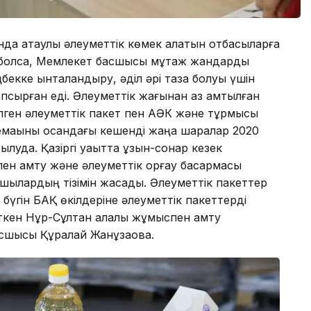
нда атаулы әлеуметтік көмек алатын отбасыларға
е болса, Мемлекет басшысы мұқтаж жандарды
бекке ынталандыру, әділ әрі таза болуы үшін
апсырған еді. Әлеуметтік жағынан аз қамтылған
лген әлеуметтік пакет пен АӘК және тұрмысы
мақыны қосқандағы кешенді жаңа шаралар 2020
луда. Қазіргі уақытта ұзын-сонар кезек
н қамту және әлеуметтік қорғау басқармасы
ушылардың тізімін жасады. Әлеуметтік пакеттер
 бүгін БАҚ өкілдеріне әлеуметтік пакеттерді
ткен Нұр-Сұлтан қалалық жұмыспен қамту
асшысы Құралай Жанұзақова.