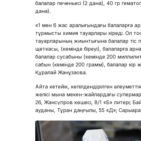
балалар печеньесі (2 дана), 40 гр гематог
дана).
«1 мен 6 жас аралығындағы балаларға арн
тұрмыстық химия тауарлары кіреді. Ол тоқ
тауарларының жиынтығына балалар тіс па
щеткасы, (кемінде біреуі), балаларға арн
балалар сусабыны (кемінде 200 миллилитр
сабын (кемінде 200 грамм), балалар кір ж
Құралай Жанұзақова.
Айта кетейік, кепілдендірілген әлеуметт
желісі мына мекен-жайлардағы супермарк
26, Жансүгіров көшесі, 8/1 «Б» литері; Ба
ауданы, Тұран даңғылы, 55 «Д»; Сарыарқа