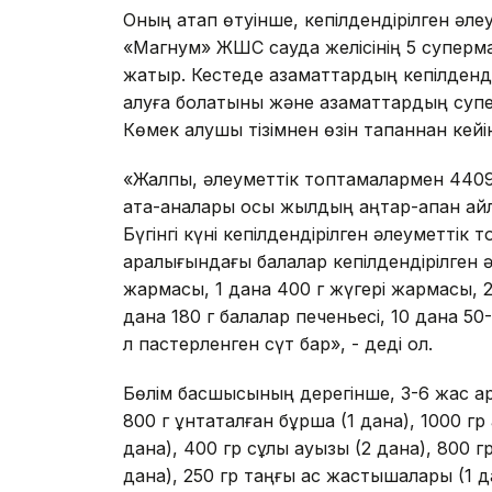
Оның атап өтуінше, кепілдендірілген әл
«Магнум» ЖШС сауда желісінің 5 суперма
жатыр. Кестеде азаматтардың кепілдендір
алуға болатыны және азаматтардың суперм
Көмек алушы тізімнен өзін тапқаннан кейі
«Жалпы, әлеуметтік топтамалармен 440
ата-аналары осы жылдың қаңтар-ақпан айл
Бүгінгі күні кепілдендірілген әлеуметтік
аралығындағы балалар кепілдендірілген 
жармасы, 1 дана 400 г жүгері жармасы, 2 
дана 180 г балалар печеньесі, 10 дана 50-
л пастерленген сүт бар», - деді ол.
Бөлім басшысының дерегінше, 3-6 жас ара
800 г ұнтақталған бұршақ (1 дана), 1000 г
дана), 400 гр сұлы қауызы (2 дана), 800 г
дана), 250 гр таңғы ас жастықшалары (1 д