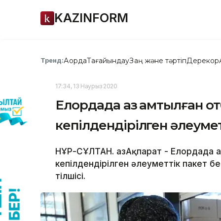
KAZINFORM
Ақорда
Тағайындау
Заң және тәртіп
Дерекқор
Тренд:
17:34, 13 Наурыз 2020
Елордада аз қамтылған 
кепілдендірілген әлеумет
НҰР-СҰЛТАН. ҚазАқпарат - Елордада
кепілдендірілген әлеуметтік пакет б
тілшісі.