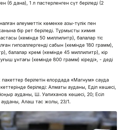
ен (6 дана), 1 л пастерленген сүт беріледі (2
алған әлеуметтік көмекке азық-түлік пен
санына бір рет беріледі. Тұрмыстық химия
стасы (кемінде 50 миллилитр), балалар тіс
алған гипоаллергенді сабын (кемінде 180 грамм),
), балалар кремі (кемінде 45 миллилитр), кір
уғыш ұнтағы (кемінде 800 грамм) кіреді», - деді
ік пакеттер берілетін елордада «Магнум» сауда
еттерінде беріледі: Алматы ауданы, Еділ көшесі,
йқоңыр ауданы, Ш. Уәлиханов көшесі, 20; Есіл
 ауданы, Алаш тас жолы, 23/1.