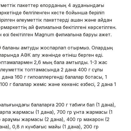
еуметтік пакеттер елорданың 4 ауданындағы
ркетінде белгіленген кесте бойынша беріліп
ілген әлеуметтік пакеттерді қашан және қайдан
аркеттің қай филиалына бекітілгені көрсетілген.
н өзі бекітілген Magnum филиалына баруы қажет.
9 баланы қамтуды жоспарлап отырмыз. Олардың
арында АӘК алу жөнінде өтініш берген еді.
 топтамалармен 2,6 мың бала қамтылды. 1-3 жас
әлеуметтік топтамасында 2 дана 400 г сұлы
дана 160 г гипоаллергенді балалар ботқасы, 1
100 г балалар жеміс және көкөніс езбесі, 2 дана 1
лығындағы балаларға 200 г табиғи бал (1 дана),
р арпа жармасы (1 дана), 700 гр ұнтақ жармасы (1
р қарақұмық жармасы (2 дана), 400 гр макарон (2
ана), 0,8 л күнбағыс майы (1 дана), 200 гр