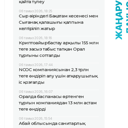
қайта түлеу
06 тамыз 2026, 18:25
Сыр өңіріндегі Бақатам кесенесі мен
Сығанақ қалашығы қалпына
келтіріліп жатыр
06 тамыз 2026, 18:16
Криптоайырбастау арқылы 155 млн
теңге заңсыз табыс тапқан Орал
тұрғыны сотталды
06 тамыз 2026, 17:44
NCOC компаниясынан 2,3 трлн
теңге өндіріп алу үшін атқарушылық
іс қозғалды
06 тамыз 2026, 16:07
Оралда баспанасы өртенген
тұрғын компаниядан 13 млн астам
теңге өндірді
06 тамыз 2026, 15:54
Абай облысында санитарлық