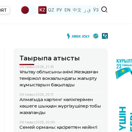
KZ
QZ
РУ
EN
中文
ق ز
ЎЗ
ORT
Тақырыпқа қатысты
06 тамыз 2026, 21:35
Ұлытау облысының әкімі Жезқазған
теміржол вокзалындағы жаңғырту
жұмыстарын бақылады
06 тамыз 2026, 20:11
Алматыда картинг көліктерімен
көшеге шыққан жүргізушілер тобы
жазаланды
06 тамыз 2026, 20:00
Семей орманы: қасіреттен кейінгі