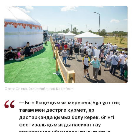
Фото: Солтан Жексенбеков/ Kazinform
— Бүгін бізде қымыз мерекесі. Бұл ұлттық
тағам мен дәстүрге құрмет, әр
дастарқанда қымыз болу керек, бүгінгі
фестиваль қымызды насихаттау
мақсатында ұйымдастырылып отыр.