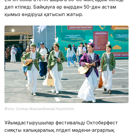
деп күтіледі. Байқауға әр өңірден 50-ден астам
қымыз өндіруші қатысып жатыр.
Фото: Солтан Жексенбеков/ Kazinform
Ұйымдастырушылар фестивальді Октоберфест
сияқты халықаралық үлгідегі мәдени-аграрлық