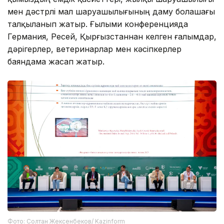
мен дәстүрлі мал шаруашылығының даму болашағы
талқыланып жатыр. Ғылыми конференцияда
Германия, Ресей, Қырғызстаннан келген ғалымдар,
дәрігерлер, ветеринарлар мен кәсіпкерлер
баяндама жасап жатыр.
Фото: Солтан Жексенбеков/ Kazinform