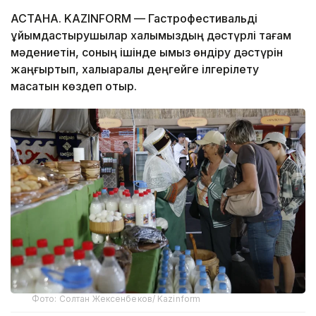
АСТАНА. KAZINFORM — Гастрофестивальді
ұйымдастырушылар халқымыздың дәстүрлі тағам
мәдениетін, соның ішінде қымыз өндіру дәстүрін
жаңғыртып, халықаралық деңгейге ілгерілету
мақсатын көздеп отыр.
Фото: Солтан Жексенбеков/ Kazinform