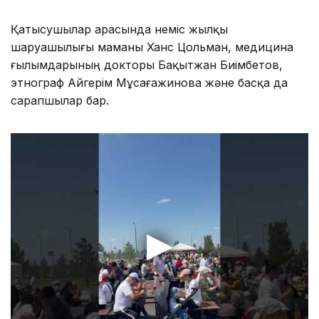
Қатысушылар арасында неміс жылқы
шаруашылығы маманы Ханс Цольман, медицина
ғылымдарының докторы Бақытжан Биімбетов,
этнограф Айгерім Мұсағажинова және басқа да
сарапшылар бар.