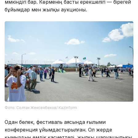
мүмкіндігі бар. Көрменің басты ерекшелігі — бірегей
бұйымдар мен жылқы аукционы.
Фото: Солтан Жексенбеков/ Kazinform
Одан бөлек, фестиваль аясында ғылыми
конференция ұйымдастырылған. Ол жерде
қымыздың емдік қасиеттері, жылқы шаруашылығы