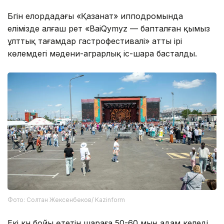
Бүгін елордадағы «Қазанат» ипподромында
елімізде алғаш рет «BaiQymyz — бапталған қымыз
ұлттық тағамдар гастрофестивалі» атты ірі
көлемдегі мәдени-аграрлық іс-шара басталды.
Фото: Солтан Жексенбеков/ Kazinform
Екі күн бойы өтетін шараға 50-60 мың адам келеді