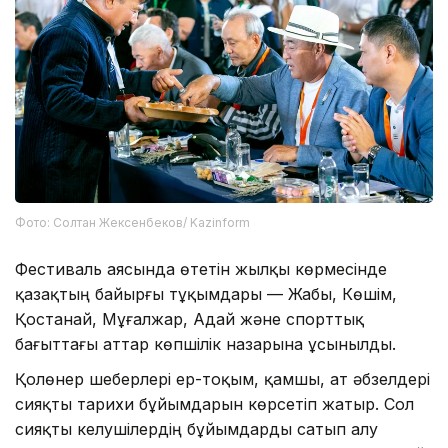
Фото: Солтан Жексенбеков/ Kazinform
Фестиваль аясында өтетін жылқы көрмесінде
қазақтың байырғы тұқымдары — Жабы, Көшім,
Қостанай, Мұғалжар, Адай және спорттық
бағыттағы аттар көпшілік назарына ұсынылды.
Қолөнер шеберлері ер-тоқым, қамшы, ат әбзелдері
сияқты тарихи бұйымдарын көрсетіп жатыр. Сол
сияқты келушілердің бұйымдарды сатып алу