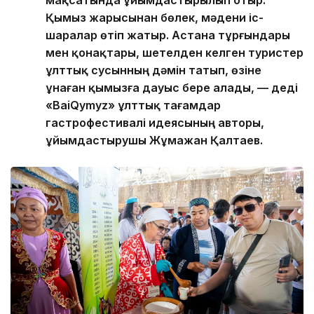
Қымыз жарысынан бөлек, мәдени іс-
шаралар өтіп жатыр. Астана тұрғындары
мен қонақтары, шетелден келген туристер
ұлттық сусынның дәмін татып, өзіне
ұнаған қымызға дауыс бере алады, — деді
«BaiQymyz» ұлттық тағамдар
гастрофестивалі идеясының авторы,
ұйымдастырушы Жұмажан Қалтаев.