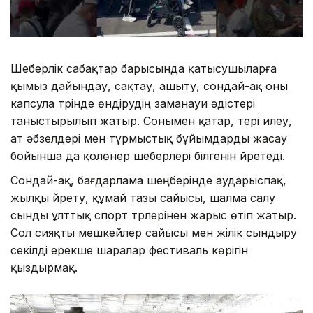
Шеберлік сабақтар барысында қатысушыларға
қымыз дайындау, сақтау, ашыту, сондай-ақ оны
капсула түрінде өндірудің заманауи әдістері
таныстырылып жатыр. Сонымен қатар, тері илеу,
ат әбзелдері мен тұрмыстық бұйымдарды жасау
бойынша да қолөнер шеберлері білгенін үйретеді.
Сондай-ақ, бағдарлама шеңберінде аударыспақ,
жылқы үйрету, құмай тазы сайысы, шалма салу
сынды ұлттық спорт түрлерінен жарыс өтіп жатыр.
Сол сияқты мешкейлер сайысы мен жілік сындыру
секілді ерекше шаралар фестиваль көрігін
қыздырмақ.