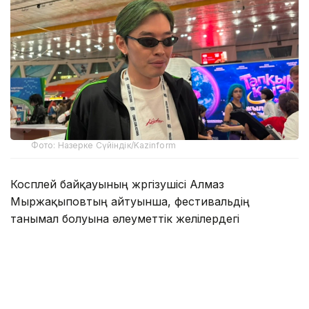
Фото: Назерке Сүйіндік/Kazinform
Косплей байқауының жүргізушісі Алмаз
Мыржақыповтың айтуынша, фестивальдің
танымал болуына әлеуметтік желілердегі
жарияланымдар мен қатысушылардың оң пікірі
айтарлықтай ықпал етіп отыр.
Ол Comic Con Astana бүгінде ортақ қызығушылығы
бар мыңдаған адамды тоғыстыратын дәстүрлі жыл