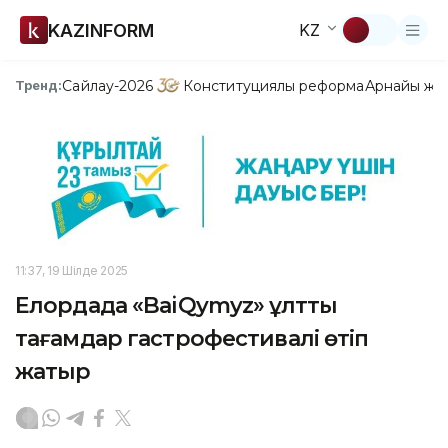
KAZINFORM
KZ
Сайлау-2026
Конституциялық реформа
Арнайы жо
Тренд:
11:37, 19 Шілде 2025
Елордада «BaiQymyz» ұлттық
тағамдар гастрофестивалі өтіп
жатыр