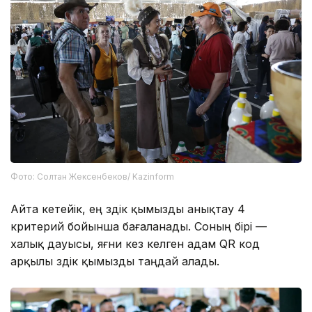
Фото: Солтан Жексенбеков/ Kazinform
Айта кетейік, ең үздік қымызды анықтау 4
критерий бойынша бағаланады. Соның бірі —
халық дауысы, яғни кез келген адам QR код
арқылы үздік қымызды таңдай алады.