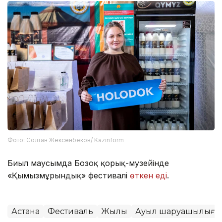
Фото: Солтан Жексенбеков/ Kazinform
Биыл маусымда Бозоқ қорық-музейінде
«Қымызмұрындық» фестивалі
өткен еді
.
Астана
Фестиваль
Жылқы
Ауыл шаруашылығы