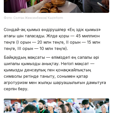
Фото: Солтан Жексенбеков/ Kazinform
Сондай-ақ қымыз өндірушілер «Ең үздік қымыз»
атағы үшін таласады. Жүлде қоры — 45 миллион
теңге (I орын — 20 млн теңге, II орын — 15 млн
теңге, III орын — 10 млн теңге).
Байқаудың мақсаты — еліміздегі ең сапалы әрі
шипалы қымызды анықтау. Негізгі мақсат —
қымызды денсаулық пен қонақжайлықтың
символы ретінде таныту, сонымен қатар
агротуризм мен жылқы шаруашылығын дамытуға
серпін беру.