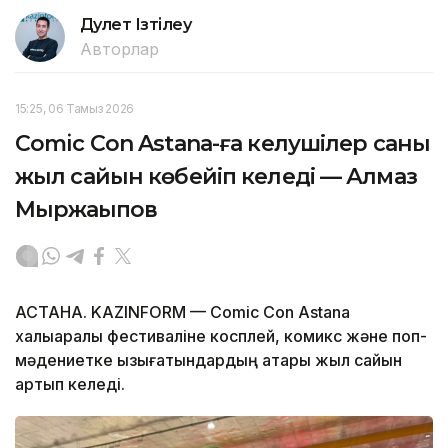
Дәулет Ізтілеу
Авторлар
15:25, 06 Тамыз 2026
Comic Con Astana-ға келушілер саны
жыл сайын көбейіп келеді — Алмаз
Мыржақыпов
АСТАНА. KAZINFORM — Comic Con Astana
халықаралық фестиваліне косплей, комикс және поп-
мәдениетке қызығатындардың қатары жыл сайын
артып келеді.