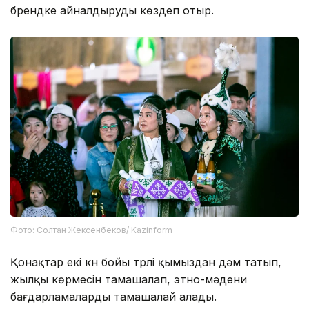
брендке айналдыруды көздеп отыр.
Фото: Солтан Жексенбеков/ Kazinform
Қонақтар екі күн бойы түрлі қымыздан дәм татып,
жылқы көрмесін тамашалап, этно-мәдени
бағдарламаларды тамашалай алады.