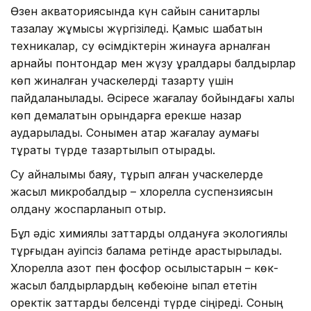
Өзен акваториясында күн сайын санитарлық
тазалау жұмысы жүргізіледі. Қамыс шабатын
техникалар, су өсімдіктерін жинауға арналған
арнайы понтондар мен жүзу құралдары балдырлар
көп жиналған учаскелерді тазарту үшін
пайдаланылады. Әсіресе жағалау бойындағы халық
көп демалатын орындарға ерекше назар
аударылады. Сонымен қатар жағалау аумағы
тұрақты түрде тазартылып отырады.
Су айналымы баяу, тұрып қалған учаскелерде
жасыл микробалдыр – хлорелла суспензиясын
қолдану жоспарланып отыр.
Бұл әдіс химиялық заттарды қолдануға экологиялық
тұрғыдан қауіпсіз балама ретінде қарастырылады.
Хлорелла азот пен фосфор қосылыстарын – көк-
жасыл балдырлардың көбеюіне ықпал ететін
қоректік заттарды белсенді түрде сіңіреді. Соның