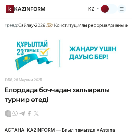
KAZINFORM
KZ
Сайлау-2026
Конституциялық реформа
Арнайы жо
Тренд:
11:58, 26 Маусым 2025
Елордада боччадан халықаралық
турнир өтеді
АСТАНА. KAZINFORM — Биыл тамызда «Astana