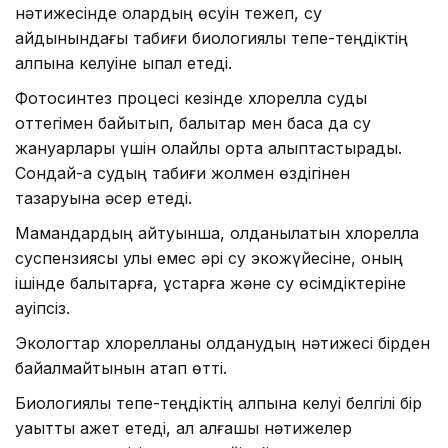
нәтижесінде олардың өсуін тежеп, су
айдынындағы табиғи биологиялық тепе-теңдіктің
қалпына келуіне ықпал етеді.
Фотосинтез процесі кезінде хлорелла суды
оттегімен байытып, балықтар мен басқа да су
жануарлары үшін қолайлы орта қалыптастырады.
Сондай-ақ судың табиғи жолмен өздігінен
тазаруына әсер етеді.
Мамандардың айтуынша, қолданылатын хлорелла
суспензиясы улы емес әрі су экожүйесіне, оның
ішінде балықтарға, құстарға және су өсімдіктеріне
қауіпсіз.
Экологтар хлорелланы қолданудың нәтижесі бірден
байқалмайтынын атап өтті.
Биологиялық тепе-теңдіктің қалпына келуі белгілі бір
уақытты қажет етеді, ал алғашқы нәтижелер