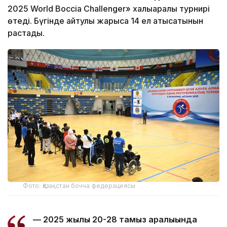
2025 World Boccia Challenger» халықаралық турнирі
өтеді. Бүгінде айтулы жарысқа 14 ел қатысатынын
растады.
Фото: Қазақстан бочча федерациясы
— 2025 жылы 20-28 тамыз аралығында