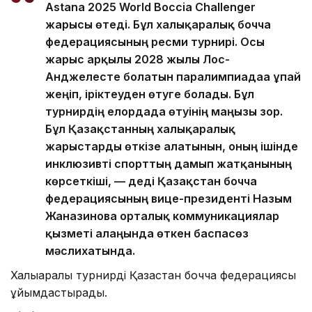
Astana 2025 World Boccia Challenger
жарысы өтеді. Бұл халықаралық бочча
федерациясының ресми турнирі. Осы
жарыс арқылы 2028 жылы Лос-
Анджелесте болатын паралимпиадаға ұпай
жеңіп, іріктеуден өтуге болады. Бұл
турнирдің елордада өтуінің маңызы зор.
Бұл Қазақстанның халықаралық
жарыстарды өткізе алатынын, оның ішінде
инклюзивті спорттың дамып жатқанының
көрсеткіші, — деді Қазақстан бочча
федерациясының вице-президенті Назым
Жанғазинова орталық коммуникациялар
қызметі алаңында өткен баспасөз
мәслихатында.
Халықаралық турнирді Қазақстан бочча федерациясы
ұйымдастырады.