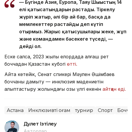
— Бүгінде Азия, Еуропа, Таяу Шығыстың 14
елі қатысатындарын растады. Тіркелу
жүріп жатыр, әлі бір ай бар, басқа да
мемлекеттер растайды деп күтіп
отырмыз. Жарыс қатысушылары жеке, жұп
және командамен бәсекеге түседі, —
дейді ол.
Еске салсақ, 2023 жылы елордада алғаш рет
боччадан Қазақстан кубогі
өтті.
Айта кетейік, Сенат спикері Мәулен Әшімбаев
боччаны дамыту — инклюзия мәдениетін
қалыптастыру жолындағы озық үлгі екенін
айтқан еді.
Астана
Инклюзивті қоғам
турнир
Спорт
Бочч
Дәулет Ізтілеу
Авторлар