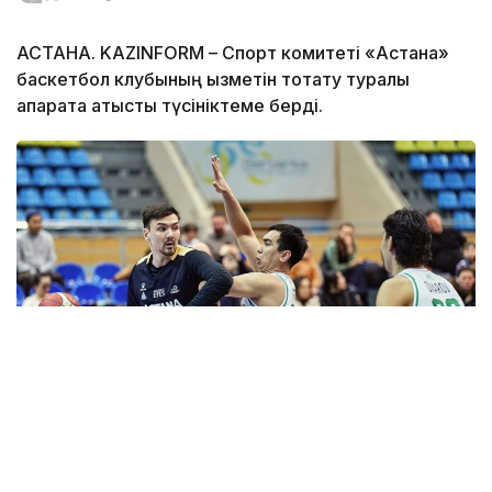
АСТАНА. KAZINFORM – Спорт комитеті «Астана»
баскетбол клубының қызметін тоқтату туралы
ақпаратқа қатысты түсініктеме берді.
Фото: astanabasket.kz