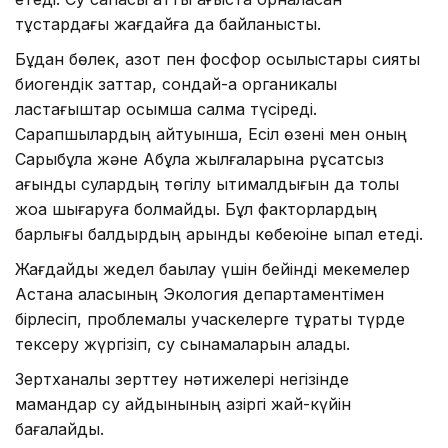
тұстардағы жағдайға да байланысты.
Бұдан бөлек, азот пен фосфор қосылыстары сияқты
биогендік заттар, сондай-ақ органикалық
ластағыштар қосымша салмақ түсіреді.
Сарапшылардың айтуынша, Есіл өзені мен оның
Сарыбұлақ және Ақбұлақ жылғаларына рұқсатсыз
ағынды сулардың төгілу ықтималдығын да толық
жоққа шығаруға болмайды. Бұл факторлардың
барлығы балдырдың қарқынды көбеюіне ықпал етеді.
Жағдайды жедел бақылау үшін бейінді мекемелер
Астана қаласының Экология департаментімен
бірлесіп, проблемалы учаскелерге тұрақты түрде
тексеру жүргізіп, су сынамаларын алады.
Зертханалық зерттеу нәтижелері негізінде
мамандар су айдынының қазіргі жай-күйін
бағалайды.