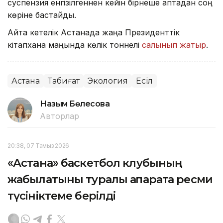
суспензия енгізілгеннен кейін бірнеше аптадан соң
көріне бастайды.
Айта кетелік Астанада жаңа Президенттік
кітапхана маңында көлік тоннелі
салынып жатыр
.
Астана
Табиғат
Экология
Есіл
Назым Бөлесова
Авторлар
20:38, 07 Тамыз 2026
«Астана» баскетбол клубының
жабылатыны туралы ақпаратқа ресми
түсініктеме берілді