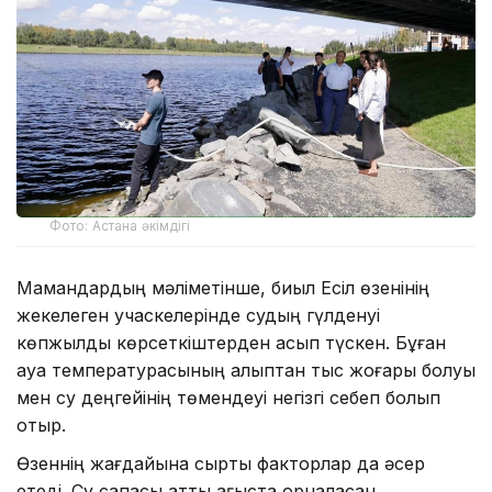
Фото: Астана әкімдігі
Мамандардың мәліметінше, биыл Есіл өзенінің
жекелеген учаскелерінде судың гүлденуі
көпжылдық көрсеткіштерден асып түскен. Бұған
ауа температурасының қалыптан тыс жоғары болуы
мен су деңгейінің төмендеуі негізгі себеп болып
отыр.
Өзеннің жағдайына сыртқы факторлар да әсер
етеді. Су сапасы қатты ағыста орналасқан