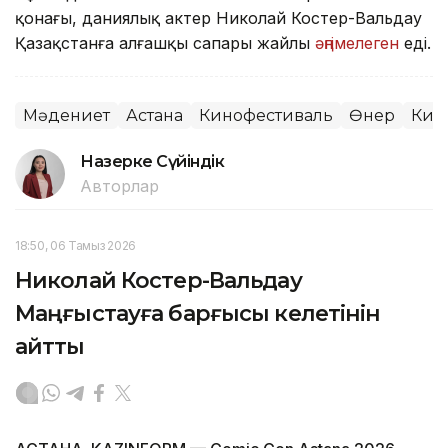
қонағы, даниялық актер Николай Костер-Вальдау
Қазақстанға алғашқы сапары жайлы
әңгімелеген
еді.
Мәдениет
Астана
Кинофестиваль
Өнер
Кин
Назерке Сүйіндік
Авторлар
18:50, 06 Тамыз 2026
Николай Костер-Вальдау
Маңғыстауға барғысы келетінін
айтты