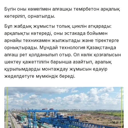
Бүгін оның көмегімен алғашқы темірбетон арқалық
көтеріліп, орнатылды.
Бұл жабдық жұмыстың толық циклін атқарады:
арқалықты көтереді, оны эстакада бойымен
арнайы техникамен жылжытады және тіректерге
орнықтырады. Мұндай технология Қазақстанда
алғаш рет қолданылып отыр. Ол көлік қозғалысын
шектеу қажеттілігін барынша азайтып, аралық
құрылымдарды монтаждау жұмысын едәуір
жеделдетуге мүмкіндік береді.