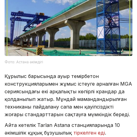
Фото: Астана әкімдігі
Құрылыс барысында ауыр темірбетон
конструкцияларымен жұмыс істеуге арналған MGA
сериясындағы екі арқалықты көпірлі крандар да
қолданылып жатыр. Мұндай мамандандырылған
техниканы пайдалану сапа мен қауіпсіздіктің
жоғары стандарттарын сақтауға мүмкіндік береді.
Айта кетелік Tarlan Astana станцияларында 10
әкімшілік құқық бұзушылық
тіркелген еді
.