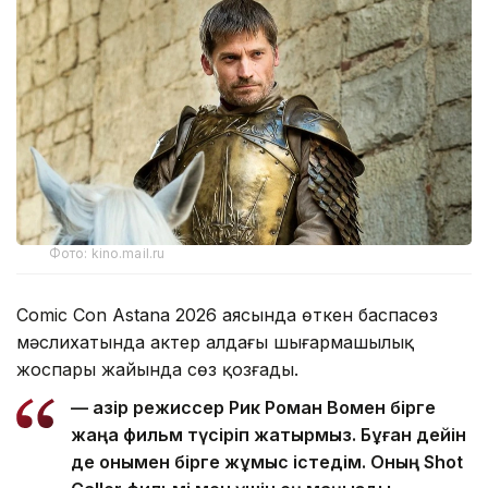
Фото: kino.mail.ru
Comic Con Astana 2026 аясында өткен баспасөз
мәслихатында актер алдағы шығармашылық
жоспары жайында сөз қозғады.
— Қазір режиссер Рик Роман Вомен бірге
жаңа фильм түсіріп жатырмыз. Бұған дейін
де онымен бірге жұмыс істедім. Оның Shot