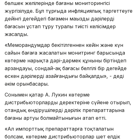
бөлшек желілерінде бағаның мониторингісі
жүргізілуде. Бұл тұрғыда инфляциялық таргеттеуге
дейінгі деңгейдегі бағамен маңызды дәрілердің
бағасын ұстап тұру туралы тиісті келісімдер
жасалды.
«Меморандумдар бекітілгеннен кейін және күн
сайын бағаға жасалатын монитринг барысында
көтерме нарықта дәрі-дәрмек құнының біртіндеп
арзандауы, cондай-ақ бағасы белгілі бір деңгейде
өскен дәрілердің азайғандығы байқалды», - деді
әкім орынбасары.
Сонымен қатар А. Лукин көтерме
дистрибьюторлардың деректеріне сүйене отырып,
отандық өндірушілердің дәрілік препараттарына
бағаның артуы болмайтынығын атап өтті.
«Ал импорттық препараттарға тоқталатын
болсам, көтерме дистрибьюторлар шет елдік