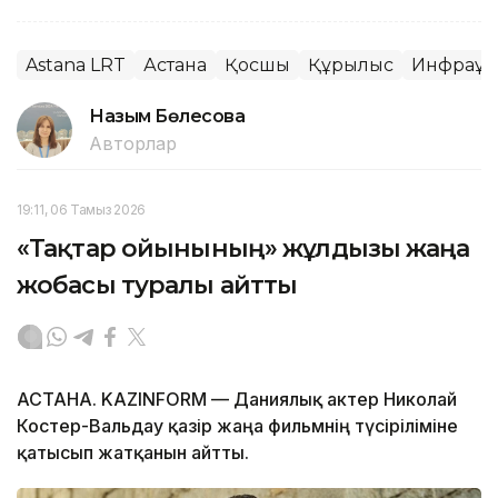
Astana LRT
Астана
Қосшы
Құрылыс
Инфрақұ
Назым Бөлесова
Авторлар
19:11, 06 Тамыз 2026
«Тақтар ойынының» жұлдызы жаңа
жобасы туралы айтты
АСТАНА. KAZINFORM — Даниялық актер Николай
Костер-Вальдау қазір жаңа фильмнің түсіріліміне
қатысып жатқанын айтты.