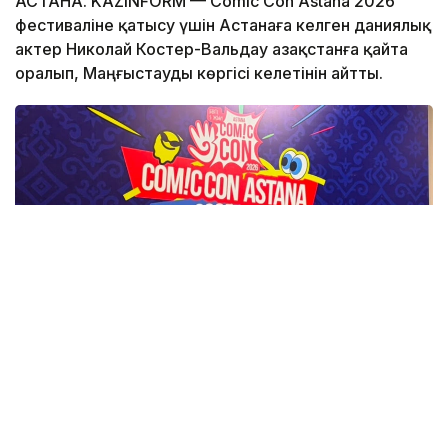
АСТАНА. KAZINFORM — Comic Con Astana 2026
фестиваліне қатысу үшін Астанаға келген даниялық
актер Николай Костер-Вальдау Қазақстанға қайта
оралып, Маңғыстауды көргісі келетінін айтты.
Фото: Назерке Сүйіндік/Kazinform
Бұл туралы актер Comic Con Astana 2026 аясында