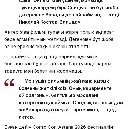
Caller фильмі мен үшін ең маңызды
туындылардың бірі. Сондықтан бұл жоба
да ерекше болады деп ойлаймын, — деді
Николай Костер-Вальдау.
Актер жаңа фильмі туралы әзірге толық ақпарат
бере алмайтынын жеткізді. Дегенмен бұл жоба
өзіне ерекше жақын екенін атап өтті.
Сондай-ақ ол қазір сценарийдің қызықты
болғанынан бұрын, айтары бар туындыларды
таңдауға мән беретінін жасрмады.
— Мен үшін фильмнің жай ғана қызық
болғаны жеткіліксіз. Оның көрерменге
ой салғанын, белгілі бір мәселені
көтергенін қалаймын. Сондықтан осындай
жобаларға қатысуға тырысамын, — деді
актер.
Бұған дейін Comic Con Astana 2026 фестивалінің