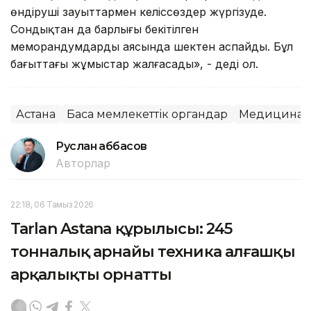
өндіруші зауыттармен келіссөздер жүргізуде.
Сондықтан да барлығы бекітілген
меморандумдардың аясында шектен аспайды. Бұл
бағыттағы жұмыстар жалғасады», - деді ол.
Астана
Басқа мемлекеттік органдар
Медицина
Руслан Ғаббасов
Авторлар
22:18, 06 Тамыз 2026
Tarlan Astana құрылысы: 245
тонналық арнайы техника алғашқы
арқалықты орнатты