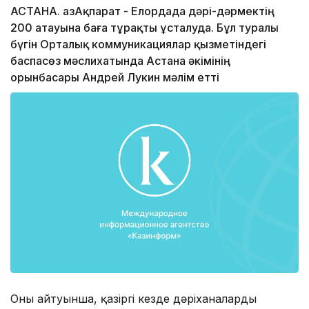
АСТАНА. ҚазАқпарат - Елордада дәрі-дәрмектің
200 атауына баға тұрақты ұсталуда. Бұл туралы
бүгін Орталық коммуникациялар қызметіндегі
баспасөз мәслихатында Астана әкімінің
орынбасары Андрей Лукин мәлім етті
Оның айтуынша, қазіргі кезде дәріханалардың