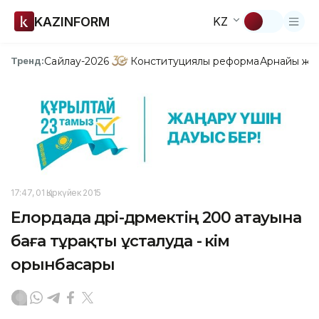
KAZINFORM
KZ
Сайлау-2026
Конституциялық реформа
Арнайы жо
Тренд:
17:47, 01 Қыркүйек 2015
Елордада дәрі-дәрмектің 200 атауына
баға тұрақты ұсталуда - әкім
орынбасары