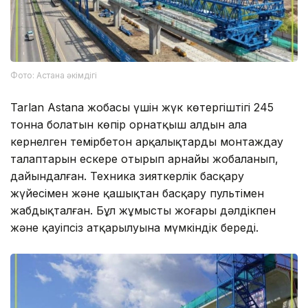
Фото: Астана әкімдігі
Tarlan Astana жобасы үшін жүк көтергіштігі 245
тонна болатын көпір орнатқыш алдын ала
кернелген темірбетон арқалықтарды монтаждау
талаптарын ескере отырып арнайы жобаланып,
дайындалған. Техника зияткерлік басқару
жүйесімен және қашықтан басқару пультімен
жабдықталған. Бұл жұмыстың жоғары дәлдікпен
және қауіпсіз атқарылуына мүмкіндік береді.