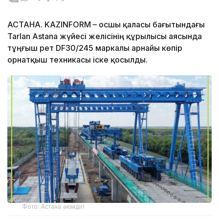
АСТАНА. KAZINFORM – Қосшы қаласы бағытындағы
Tarlan Astana жүйесі желісінің құрылысы аясында
тұңғыш рет DF30/245 маркалы арнайы көпір
орнатқыш техникасы іске қосылды.
Фото: Астана әкімдігі