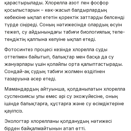
қарастырылады. Хлорелла азот пен фосфор
қосылыстарын – көк-жасыл балдырлардың
көбеюіне ықпал ететін қоректік заттарды белсенді
түрде сіңіреді. Соның нәтижесінде олардың өсуін
тежеп, су айдынындағы табиғи биологиялық тепе-
теңдіктің қалпына келуіне ықпал етеді.
Фотосинтез процесі кезінде хлорелла суды
оттегімен байытып, балықтар мен басқа да су
жануарлары үшін қолайлы орта қалыптастырады.
Сондай-ақ судың табиғи жолмен өздігінен
тазаруына әсер етеді.
Мамандардың айтуынша, қолданылатын хлорелла
суспензиясы улы емес әрі су экожүйесіне, оның
ішінде балықтарға, құстарға және су өсімдіктеріне
қауіпсіз.
Экологтар хлорелланы қолданудың нәтижесі
бірден байқалмайтынын атап өтті.