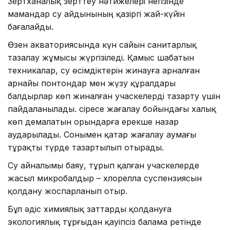
Зертханалық зерттеу нәтижелері негізінде
мамандар су айдынының қазіргі жай-күйін
бағалайды.
Өзен акваториясында күн сайын санитарлық
тазалау жұмысы жүргізіледі. Қамыс шабатын
техникалар, су өсімдіктерін жинауға арналған
арнайы понтондар мен жүзу құралдары
балдырлар көп жиналған учаскелерді тазарту үшін
пайдаланылады. Әсіресе жағалау бойындағы халық
көп демалатын орындарға ерекше назар
аударылады. Сонымен қатар жағалау аумағы
тұрақты түрде тазартылып отырады.
Су айналымы баяу, тұрып қалған учаскелерде
жасыл микробалдыр – хлорелла суспензиясын
қолдану жоспарланып отыр.
Бұл әдіс химиялық заттарды қолдануға
экологиялық тұрғыдан қауіпсіз балама ретінде