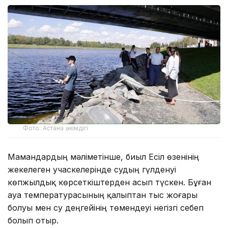
Фото: Астана әкімдігі
Мамандардың мәліметінше, биыл Есіл өзенінің
жекелеген учаскелерінде судың гүлденуі
көпжылдық көрсеткіштерден асып түскен. Бұған
ауа температурасының қалыптан тыс жоғары
болуы мен су деңгейінің төмендеуі негізгі себеп
болып отыр.