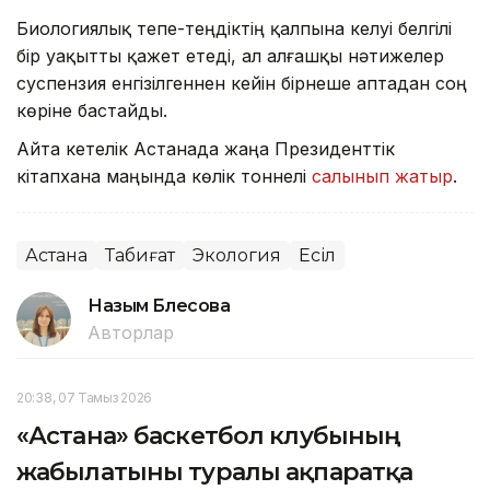
Биологиялық тепе-теңдіктің қалпына келуі белгілі
бір уақытты қажет етеді, ал алғашқы нәтижелер
суспензия енгізілгеннен кейін бірнеше аптадан соң
көріне бастайды.
Айта кетелік Астанада жаңа Президенттік
кітапхана маңында көлік тоннелі
салынып жатыр
.
Астана
Табиғат
Экология
Есіл
Назым Бөлесова
Авторлар
20:38, 07 Тамыз 2026
«Астана» баскетбол клубының
жабылатыны туралы ақпаратқа