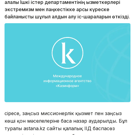
қалалық Ішкі істер департаментінің қызметкерлері
экстремизм мен лаңкестікке қарсы күреске
байланысты шұғыл алдын алу іс-шараларын өткізді.
Әсіресе, заңсыз миссионерлік қызмет пен заңсыз
көші қон мәселелеріне баса назар аударылды. Бұл
туралы astana.kz сайты қалалық ІІД баспасөз