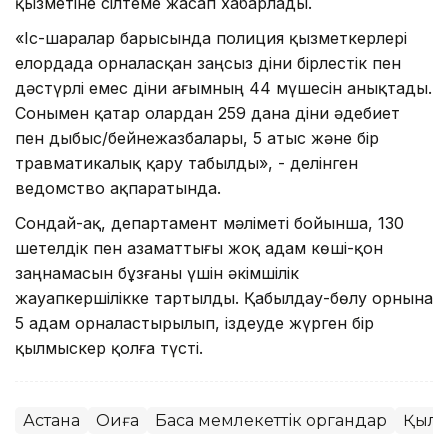
қызметіне сілтеме жасап хабарлады.
«Іс-шаралар барысында полиция қызметкерлері
елордада орналасқан заңсыз діни бірлестік пен
дәстүрлі емес діни ағымның 44 мүшесін анықтады.
Сонымен қатар олардан 259 дана діни әдебиет
пен дыбыс/бейнежазбалары, 5 атыс және бір
травматикалық қару табылды», - делінген
ведомство ақпаратында.
Сондай-ақ, департамент мәліметі бойынша, 130
шетелдік пен азаматтығы жоқ адам көші-қон
заңнамасын бұзғаны үшін әкімшілік
жауапкершілікке тартылды. Қабылдау-бөлу орнына
5 адам орналастырылып, іздеуде жүрген бір
қылмыскер қолға түсті.
Астана
Оқиға
Басқа мемлекеттік органдар
Қылм