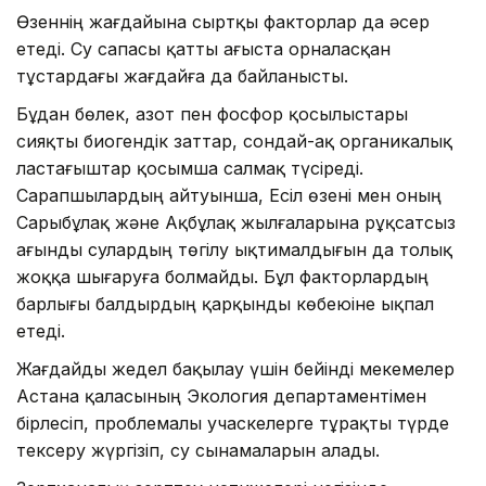
Өзеннің жағдайына сыртқы факторлар да әсер
етеді. Су сапасы қатты ағыста орналасқан
тұстардағы жағдайға да байланысты.
Бұдан бөлек, азот пен фосфор қосылыстары
сияқты биогендік заттар, сондай-ақ органикалық
ластағыштар қосымша салмақ түсіреді.
Сарапшылардың айтуынша, Есіл өзені мен оның
Сарыбұлақ және Ақбұлақ жылғаларына рұқсатсыз
ағынды сулардың төгілу ықтималдығын да толық
жоққа шығаруға болмайды. Бұл факторлардың
барлығы балдырдың қарқынды көбеюіне ықпал
етеді.
Жағдайды жедел бақылау үшін бейінді мекемелер
Астана қаласының Экология департаментімен
бірлесіп, проблемалы учаскелерге тұрақты түрде
тексеру жүргізіп, су сынамаларын алады.