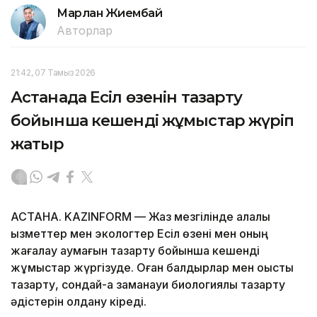
Марлан Жиембай
Авторлар
21:42, 07 Тамыз 2026
Астанада Есіл өзенін тазарту
бойынша кешенді жұмыстар жүріп
жатыр
АСТАНА. KAZINFORM — Жаз мезгілінде қалалық
қызметтер мен экологтер Есіл өзені мен оның
жағалау аумағын тазарту бойынша кешенді
жұмыстар жүргізуде. Оған балдырлар мен қоқысты
тазарту, сондай-ақ заманауи биологиялық тазарту
әдістерін қолдану кіреді.