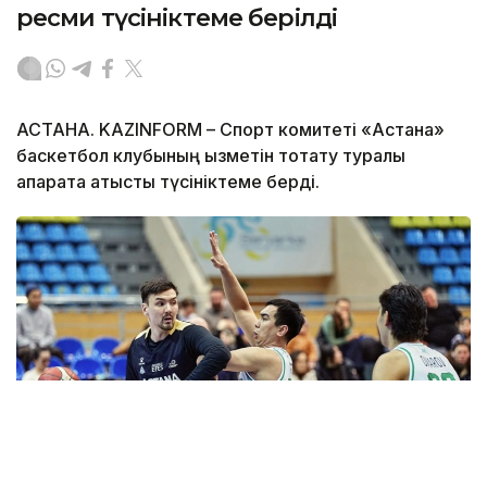
ресми түсініктеме берілді
АСТАНА. KAZINFORM – Спорт комитеті «Астана»
баскетбол клубының қызметін тоқтату туралы
ақпаратқа қатысты түсініктеме берді.