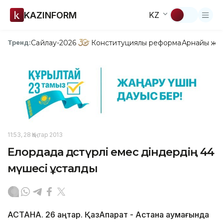
KAZINFORM
KZ
Сайлау-2026
Конституциялық реформа
Арнайы жо
Тренд:
11:53, 28 Қаңтар 2013
Елордада дәстүрлі емес діндердің 44
мүшесі ұсталды
АСТАНА. 26 қаңтар. ҚазАқпарат - Астана аумағында