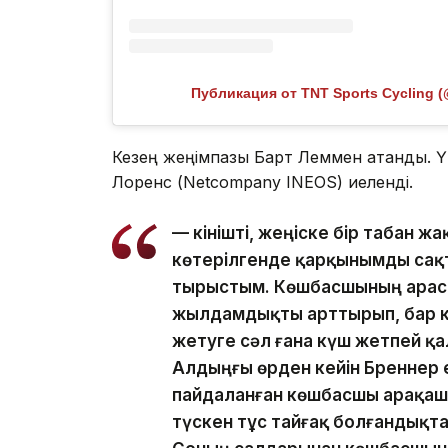
Публикация от TNT Sports Cycling (
Кезең жеңімпазы Барт Леммен атанды. 
Лоренс (Netcompany INEOS) иеленді.
— Өкінішті, жеңіске бір табан ж
көтерілгенде қарқынымды сақта
тырыстым. Көшбасшының арасы
жылдамдықты арттырып, бар к
жетуге сәл ғана күш жетпей қа
Алдыңғы өрден кейін Бреннер ек
пайдаланған көшбасшы арақаш
түскен тұс тайғақ болғандықта