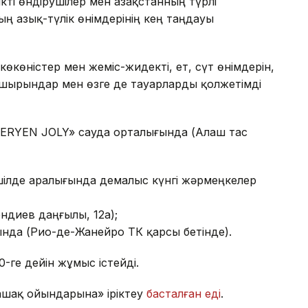
кті өндірушілер мен Қазақстанның түрлі
ң азық-түлік өнімдерінің кең таңдауы
өкөністер мен жеміс-жидекті, ет, сүт өнімдерін,
и шырындар мен өзге де тауарларды қолжетімді
 «KERYEN JOLY» сауда орталығында (Алаш тас
 шілде аралығында демалыс күнгі жәрмеңкелер
ндиев даңғылы, 12а);
ында (Рио-де-Жанейро ТК қарсы бетінде).
0-ге дейін жұмыс істейді.
ашақ ойындарына» іріктеу
басталған еді
.