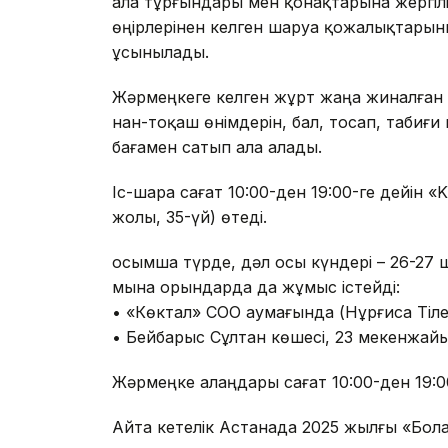
Қала тұрғындары мен қонақтарына жергілі
өңірлерінен келген шаруа қожалықтарыны
ұсынылады.
Жәрмеңкеге келген жұрт жаңа жиналған к
нан-тоқаш өнімдерін, бал, тосап, табиғ
бағамен сатып ала алады.
Іс-шара сағат 10:00-ден 19:00-ге дейін
жолы, 35-үй) өтеді.
Қосымша түрде, дәл осы күндері – 26-27
мына орындарда да жұмыс істейді:
• «Көктал» СОО аумағында (Нұрғиса Тіле
• Бейбарыс Сұлтан көшесі, 23 мекенжай
Жәрмеңке алаңдары сағат 10:00-ден 19:0
Айта кетелік Астанада 2025 жылғы «Бол