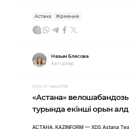
Астана
Жәрмеңке
Назым Бөлесова
Авторлар
00:20, 07 Тамыз 2026
«Астана» велошабандоз
турында екінші орын ал
АСТАНА. KAZINFORM — XDS Astana T