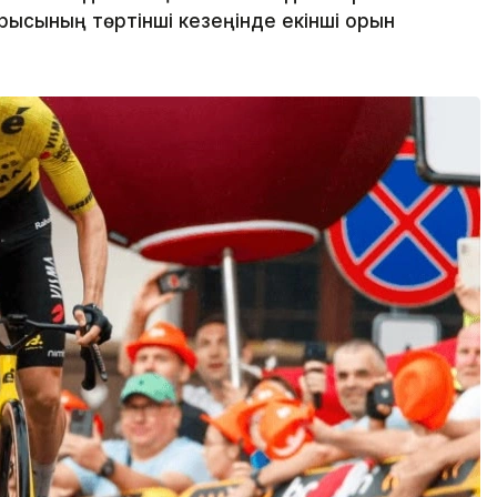
рысының төртінші кезеңінде екінші орын