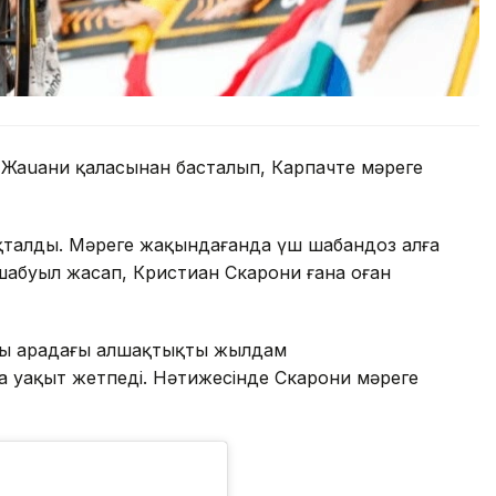
 Жаuани қаласынан басталып, Карпачте мәреге
қталды. Мәреге жақындағанда үш шабандоз алға
абуыл жасап, Кристиан Скарони ғана оған
зы арадағы алшақтықты жылдам
а уақыт жетпеді. Нәтижесінде Скарони мәреге