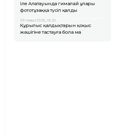
Іле Алатауында гималай ұлары
фототұзаққа түсіп қалды
06 тамыз 2026, 19:20
Құрылыс қалдықтарын қоқыс
жәшігіне тастауға бола ма