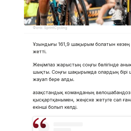
Фото: SprintCycling
Ұзындығы 161,9 шақырым болатын кезең
жетті.
Жеңімпаз жарыстың соңғы бөлігінде аны
шықты. Соңғы шақырымда олардың бірі ш
жауап бере алды.
Қазақстандық команданың велошабандо
қысқартқанымен, жеңіске жетуге сәл ған
екінші болып келді.