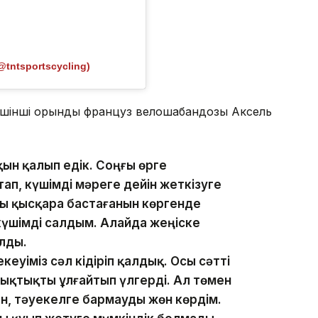
@tntsportscycling)
Үшінші орынды француз велошабандозы Аксель
ақын қалып едік. Соңғы өрге
п, күшімді мәреге дейін жеткізуге
 қысқара бастағанын көргенде
үшімді салдым. Алайда жеңіске
лды.
еуіміз сәл кідіріп қалдық. Осы сәтті
ықтықты ұлғайтып үлгерді. Ал төмен
н, тәуекелге бармауды жөн көрдім.