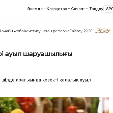
Әлемде
Қазақстан
Саясат
Талдау
SP
Арнайы жоба
Конституциялық реформа
Сайлау-2026
рі ауыл шаруашылығы
 шілде аралығында кезекті қалалық ауыл