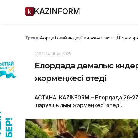
KAZINFORM
Ақорда
Тағайындау
Заң және тәртіп
Дерекқор
Тренд:
21:03, 24 Шілде 2025
Елордада демалыс күнде
жәрмеңкесі өтеді
АСТАНА. KAZINFORM – Елордада 26-27
шаруашылығы жәрмеңкесі өтеді.