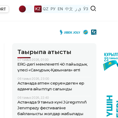
KZ
QZ
РУ
EN
中文
ق ز
ЎЗ
ORT
Тақырыпқа қатысты
07 тамыз 2026, 01:00
ERG-дегі мемлекеттің 40 пайыздық
үлесі «Самұрық-Қазынаға» өтті
06 тамыз 2026, 23:00
Астанада атпен серуендеген ер
адамға айыппұл салынды
06 тамыз 2026, 22:40
Астанада 9 тамыз күні Jüregımnıñ
Jenımpazy фестиваліне
байланысты жолдар жабылады