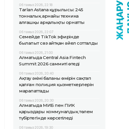
06 тамыз 2026, 22:18
Tarlan Astana құрылысы: 245
тонналық арнайы техника
алғашқы арқалықты орнатты
06 тамыз 2026, 22:07
Семейде TikTok эфирінде
былапыт сөз айтқан әйел сотталды
06 тамыз 2026, 21:00
Алматыда Central Asia Fintech
Summit 2026 саммиті өтеді
06 тамыз 2026, 20:40
Ақтау әкімі баланың өмірін сақтап
қалған полиция қызметкерлерін
марапаттады
06 тамыз 2026, 20:30
Алматыда МИБ пен ПИК
қарыздары коммуналдық төлем
түбіртегінде көрсетіледі
06 тамыз 2026, 19:30