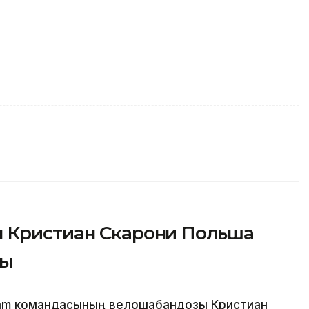
ы Кристиан Скарони Польша
ды
eam командасының велошабандозы Кристиан