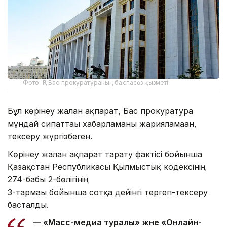
Фото: ҚР Бас прокуратураның баспасөз қызметі
Бұл көрінеу жалған ақпарат, Бас прокуратура
мұндай сипаттағы хабарламаны жарияламаған,
тексеру жүргізбеген.
Көрінеу жалған ақпарат тарату фактісі бойынша
Қазақстан Республикасы Қылмыстық кодексінің
274-бабы 2-бөлігінің
3-тармағы бойынша сотқа дейінгі тергеп-тексеру
басталды.
— «Масс-медиа туралы» және «Онлайн-