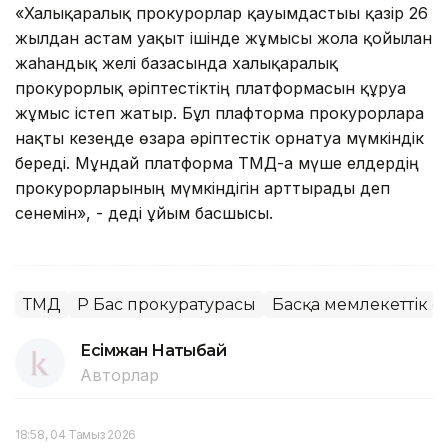
«Халықаралық прокурорлар қауымдастығы қазір 26
жылдан астам уақыт ішінде жұмысы жолға қойылған
жаһандық желі базасында халықаралық
прокурорлық әріптестіктің платформасын құруға
жұмыс істеп жатыр. Бұл плафторма прокурорларға
нақты кезеңде өзара әріптестік орнатуға мүмкіндік
береді. Мұндай платформа ТМД-ға мүше елдердің
прокурорларының мүмкіндігін арттырады деп
сенемін», - деді ұйым басшысы.
ТМД
ҚР Бас прокуратурасы
Басқа мемлекеттік 
Есімжан Нақтыбай
Авторлар
18:58, 04 Тамыз 2026