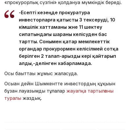
«прокурорлық сүзгіні» қолдануға мүмкіндік береді.
-Есепті кезеңде прокуратура
инвесторларға қатысты 3 тексеруді, 10
әкімшілік хаттаманы және 11 шектеу
сипатындағы шараны келісуден бас
тартты. Сонымен қатар мемлекеттік
органдар прокурормен келісілмей сотқа
берілген 2 талап-арызды кері қайтарып
алды,-делінген хабарламада.
Осы бағыттағы жұмыс жалғасуда.
Осыған дейін Шымкентте инвестордың құқығын
бұзған лауазымды тұлғалар
жауапқа тартылғаны
туралы
жаздық.