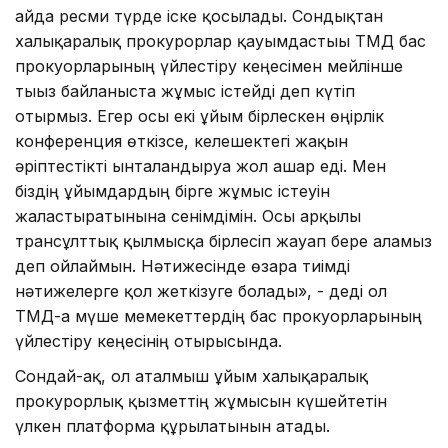
айда ресми түрде іске қосылады. Сондықтан
халықаралық прокурорлар қауымдастығы ТМД бас
прокуорларының үйлестіру кеңесімен мейлінше
тығыз байланыста жұмыс істейді деп күтіп
отырмыз. Егер осы екі ұйым бірлескен өңірлік
конференция өткізсе, келешектегі жақын
әріптестікті ынталандыруға жол ашар еді. Мен
біздің ұйымдардың бірге жұмыс істеуін
жалғастыратынына сенімдімін. Осы арқылы
трансұлттық қылмысқа бірлесіп жауап бере аламыз
деп ойлаймын. Нәтижесінде өзара тиімді
нәтижелерге қол жеткізуге болады», - деді ол
ТМД-ға мүше мемекеттердің бас прокуорларының
үйлестіру кеңесінің отырысында.
Сондай-ақ, ол аталмыш ұйым халықаралық
прокурорлық қызметтің жұмысын күшейтетін
үлкен платформа құрылатынын атады.