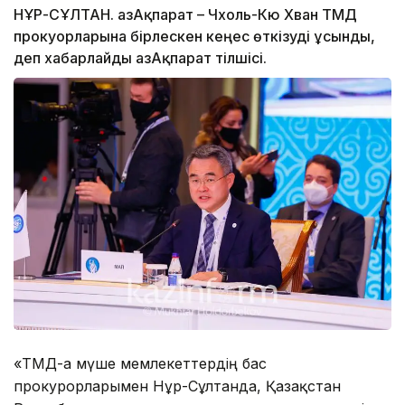
НҰР-СҰЛТАН. ҚазАқпарат – Чхоль-Кю Хван ТМД
прокуорларына бірлескен кеңес өткізуді ұсынды,
деп хабарлайды ҚазАқпарат тілшісі.
«ТМД-ға мүше мемлекеттердің бас
прокурорларымен Нұр-Сұлтанда, Қазақстан