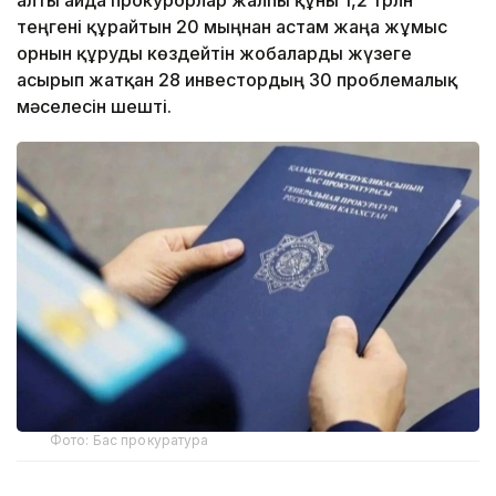
алты айда прокурорлар жалпы құны 1,2 трлн
теңгені құрайтын 20 мыңнан астам жаңа жұмыс
орнын құруды көздейтін жобаларды жүзеге
асырып жатқан 28 инвестордың 30 проблемалық
мәселесін шешті.
Фото: Бас прокуратура