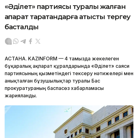
«Әділет» партиясы туралы жалған
ақпарат таратқандарға қатысты тергеу
басталды
АСТАНА. KAZINFORM — 4 тамызда жекелеген
бұқаралық ақпарат құралдарында «Әділет» саяси
партиясының қызметіндегі тексеру нәтижелері мен
анықталған бұзушылықтар туралы Бас
прокуратураның баспасөз хабарламасы
жарияланды.