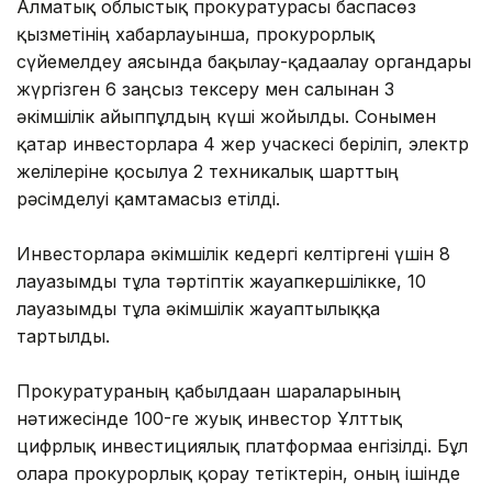
Алматық облыстық прокуратурасы баспасөз
қызметінің хабарлауынша, прокурорлық
сүйемелдеу аясында бақылау-қадағалау органдары
жүргізген 6 заңсыз тексеру мен салынған 3
әкімшілік айыппұлдың күші жойылды. Сонымен
қатар инвесторларға 4 жер учаскесі беріліп, электр
желілеріне қосылуға 2 техникалық шарттың
рәсімделуі қамтамасыз етілді.
Инвесторларға әкімшілік кедергі келтіргені үшін 8
лауазымды тұлға тәртіптік жауапкершілікке, 10
лауазымды тұлға әкімшілік жауаптылыққа
тартылды.
Прокуратураның қабылдаған шараларының
нәтижесінде 100-ге жуық инвестор Ұлттық
цифрлық инвестициялық платформаға енгізілді. Бұл
оларға прокурорлық қорғау тетіктерін, оның ішінде