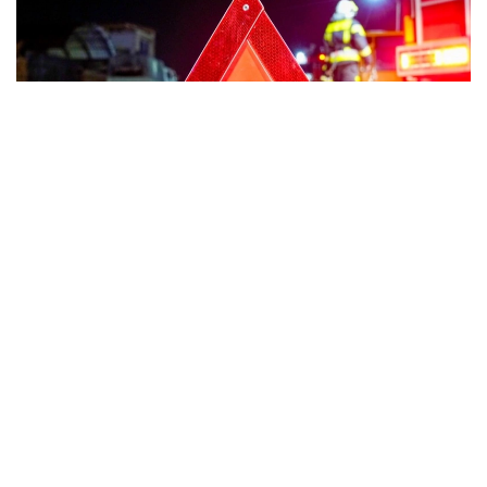
Фото: Мақсат Шағырбаев / Kazinform
Ресми мәліметке қарағанда, алты айда жол-көлік
оқиғаларынан зардап шеккендер саны 22 346-дан
21 007 адамға дейін төмендеген. Ал қаза болғандар
саны 955-тен 807 адамға дейін азайды.
Прокуратураның мәліметінше, бұл нәтижеге жол
қауіпсіздігін күшейтуге бағытталған бірқатар