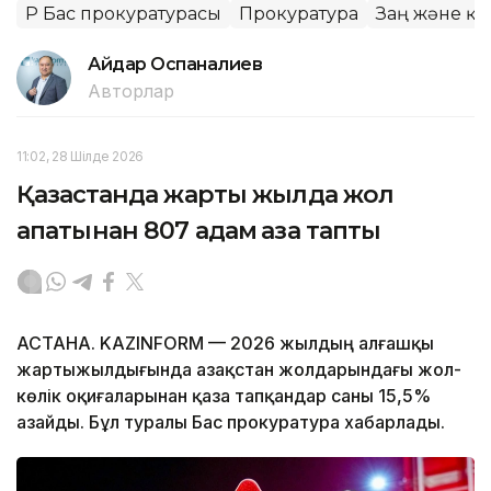
ҚР Бас прокуратурасы
Прокуратура
Заң және құ
Айдар Оспаналиев
Авторлар
11:02, 28 Шілде 2026
Қазақстанда жарты жылда жол
апатынан 807 адам қаза тапты
АСТАНА. KAZINFORM — 2026 жылдың алғашқы
жартыжылдығында Қазақстан жолдарындағы жол-
көлік оқиғаларынан қаза тапқандар саны 15,5%
азайды. Бұл туралы Бас прокуратура хабарлады.