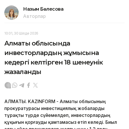
Назым Бөлесова
Авторлар
10:01, 30 Шілде 2026
Алматы облысында
инвесторлардың жұмысына
кедергі келтірген 18 шенеунік
жазаланды
АЛМАТЫ. KAZINFORM - Алматы облысының
прокуратурасы инвестициялық жобаларды
тұрақты түрде сүйемелдеп, инвесторлардың
құқығын қорғауды қамтамасыз етіп келеді. Биыл