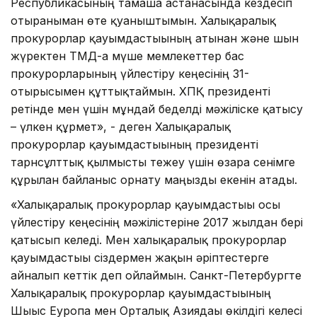
Республикасының тамаша астанасында кездесіп
отырғаныман өте қуаныштымын. Халықаралық
прокурорлар қауымдастығының атынан және шын
жүректен ТМД-ға мүше мемлекеттер бас
прокурорларының үйлестіру кеңесінің 31-
отырысымен құттықтаймын. ХПҚ президенті
ретінде мен үшін мұндай беделді мәжіліске қатысу
– үлкен құрмет», - деген Халықаралық
прокурорлар қауымдастығының президенті
тарнсұлттық қылмысты тежеу үшін өзара сенімге
құрылған байланыс орнату маңызды екенін атады.
«Халықаралық прокурорлар қауымдастығы осы
үйлестіру кеңесінің мәжілістеріне 2017 жылдан бері
қатысып келеді. Мен халықаралық прокурорлар
қауымдастығы сіздермен жақын әріптестерге
айналып кеттік деп ойлаймын. Санкт-Петербургте
Халықаралық прокурорлар қауымдастығының
Шығыс Еуропа мен Орталық Азиядағы өкілдігі келесі