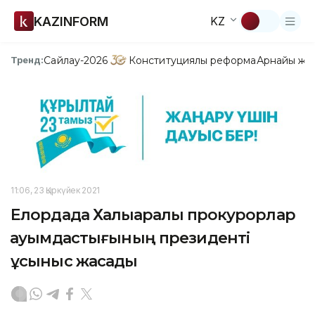
KAZINFORM
KZ
Сайлау-2026
Конституциялық реформа
Арнайы жо
Тренд:
11:06, 23 Қыркүйек 2021
Елордада Халықаралық прокурорлар
қауымдастығының президенті
ұсыныс жасады