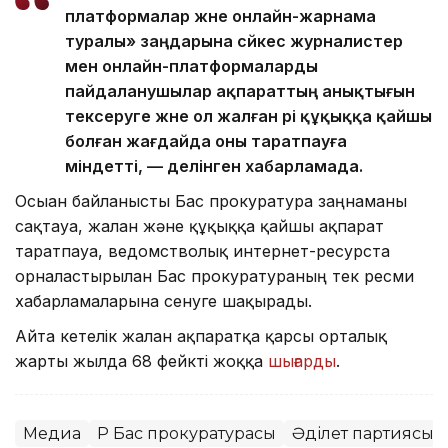
платформалар және онлайн-жарнама
туралы» заңдарына сәйкес журналистер
мен онлайн-платформаларды
пайдаланушылар ақпараттың анықтығын
тексеруге және ол жалған әрі құқыққа қайшы
болған жағдайда оны таратпауға
міндетті, — делінген хабарламада.
Осыған байланысты Бас прокуратура заңнаманы
сақтауға, жалған және құқыққа қайшы ақпарат
таратпауға, ведомстволық интернет-ресурста
орналастырылған Бас прокуратураның тек ресми
хабарламаларына сенуге шақырады.
Айта кетелік жалған ақпаратқа қарсы орталық
жарты жылда 68 фейкті жоққа
шығарды
.
Медиа
ҚР Бас прокуратурасы
Әділет партиясы