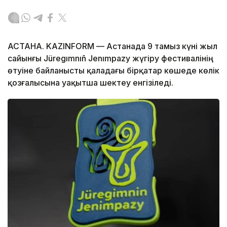
АСТАНА. KAZINFORM — Астанада 9 тамыз күні жыл
сайынғы Jüregımnıñ Jenımpazy жүгіру фестивалінің
өтуіне байланысты қаладағы бірқатар көшеде көлік
қозғалысына уақытша шектеу енгізіледі.