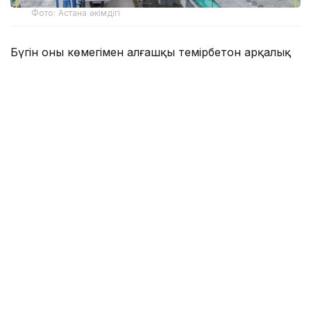
Фото: Астана әкімдігі
Бүгін оның көмегімен алғашқы темірбетон арқалық
көтеріліп, орнатылды.
Бұл жабдық жұмыстың толық циклін атқарады:
арқалықты көтереді, оны эстакада бойымен
арнайы техникамен жылжытады және тіректерге
орнықтырады. Мұндай технология Қазақстанда
алғаш рет қолданылып отыр. Ол көлік қозғалысын
шектеу қажеттілігін барынша азайтып, аралық
құрылымдарды монтаждау жұмысын едәуір
жеделдетуге мүмкіндік береді.