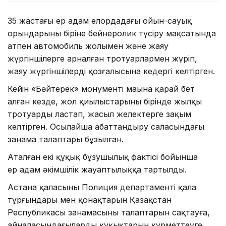
35 жастағы ер адам елордадағы ойын-сауық
орындарының біріне бейнеролик түсіру мақсатында
атпен автомобиль жолымен және жаяу
жүргіншілерге арналған тротуарлармен жүріп,
жаяу жүргіншілердің қозғалысына кедергі келтірген.
Кейін «Бәйтерек» монументі маңына қарай бет
алған кезде, жол қиылыстарының бірінде жылқы
тротуарды ластап, жасыл желектерге зақым
келтірген. Осылайша абаттандыру саласындағы
заңнама талаптары бұзылған.
Аталған екі құқық бұзушылық фактісі бойынша
ер адам әкімшілік жауаптылыққа тартылды.
Астана қаласының Полиция департаменті қала
тұрғындары мен қонақтарын Қазақстан
Республикасы заңнамасының талаптарын сақтауға,
айналасындағылардың құқықтарын құрметтеуге