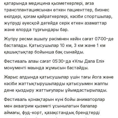
қатарында медицина қызметкерлері, ағза
трансплантациясынан өткен пациенттер, бизнес
өкілдері, қоғам қайраткерлері, кәсіби спортшылар,
жүгіруді әуесқой деңгейде серік еткен азаматтар
және елорда тұрғындары бар.
Жүгіру ресми ашылу рәсімінен кейін сағат 07:00–де
басталады. Қатысушылар 10 км, 3 км және 1 км
қашықтықтар бойынша бақ сынайды.
Фестиваль алаңы сағат 05:30–да «Ұлы Дала Елі»
монументі маңында жұмысын бастайды.
Жарыс алдында қатысушылар үшін таңғы йога және
кәсіби жаттықтырушылардың қатысуымен жалпы
дене қыздыру жаттығулары ұйымдастырылады.
Фестиваль қонақтарын күні бойы аниматорлар
мен аквагрим қызметі ұсынылатын балалар
аймағы, фуд-корт, қазақстандық брендтердің