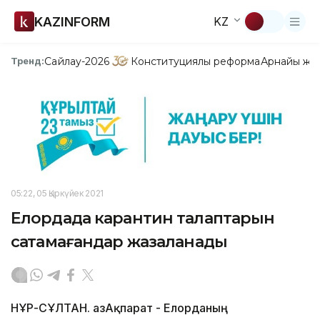
KAZINFORM
KZ
Сайлау-2026
Конституциялық реформа
Арнайы жо
Тренд:
05:22, 05 Қыркүйек 2021
Елордада карантин талаптарын
сақтамағандар жазаланады
НҰР-СҰЛТАН. ҚазАқпарат - Елорданың