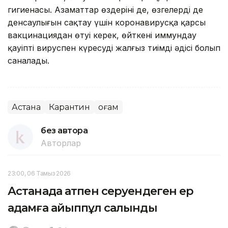
гигиенасы. Азаматтар өздерінің де, өзгелердің де
денсаулығын сақтау үшін коронавирусқа қарсы
вакцинациядан өтуі керек, өйткені иммундау
қауіпті вируспен күресудің жалғыз тиімді әдісі болып
саналады.
Астана
Карантин
Қоғам
без автора
Авторлар
23:00, 06 Тамыз 2026
Астанада атпен серуендеген ер
адамға айыппұл салынды