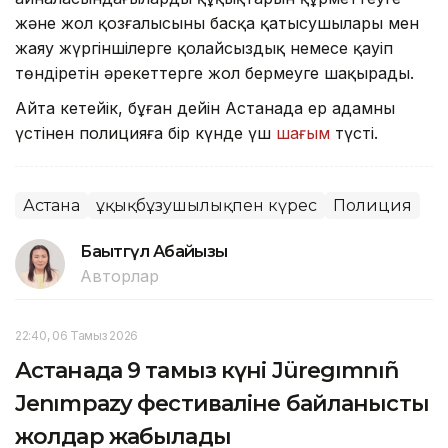
және жол қозғалысының басқа қатысушылары мен
жаяу жүргіншілерге қолайсыздық немесе қауіп
төндіретін әрекеттерге жол бермеуге шақырады.
Айта кетейік, бұған дейін Астанада ер адамның
үстінен полицияға бір күнде үш
шағым
түсті.
Астана
Құқықбұзушылықпен күрес
Полиция
Бақытгүл Абайқызы
Авторлар
22:40, 06 Тамыз 2026
Астанада 9 тамыз күні Jüregımnıñ
Jenımpazy фестиваліне байланысты
жолдар жабылады