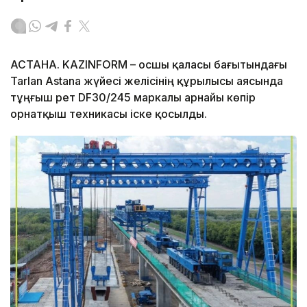
АСТАНА. KAZINFORM – Қосшы қаласы бағытындағы
Tarlan Astana жүйесі желісінің құрылысы аясында
тұңғыш рет DF30/245 маркалы арнайы көпір
орнатқыш техникасы іске қосылды.