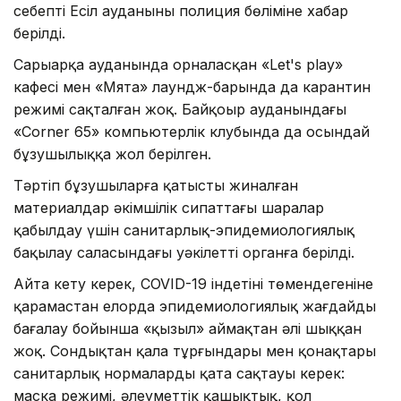
себепті Есіл ауданының полиция бөліміне хабар
берілді.
Сарыарқа ауданында орналасқан «Let's play»
кафесі мен «Мята» лаундж-барында да карантин
режимі сақталған жоқ. Байқоңыр ауданындағы
«Corner 65» компьютерлік клубында да осындай
бұзушылыққа жол берілген.
Тәртіп бұзушыларға қатысты жиналған
материалдар әкімшілік сипаттағы шаралар
қабылдау үшін санитарлық-эпидемиологиялық
бақылау саласындағы уәкілетті органға берілді.
Айта кету керек, COVID-19 індетінің төмендегеніне
қарамастан елорда эпидемиологиялық жағдайды
бағалау бойынша «қызыл» аймақтан әлі шыққан
жоқ. Сондықтан қала тұрғындары мен қонақтары
санитарлық нормаларды қатаң сақтауы керек:
маска режимі, әлеуметтік қашықтық, қол