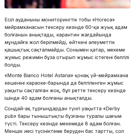
Есіл ауданының мониторингтік тобы «Horeca»
мейрамханасын тексеру кезінде 60-қа жуық адам
болғанын анықтады, карантин жағдайында
мұндайға жол берілмейді, өйткені әлеуметтік
қашықтық сақталмайды. Сонымен қатар, мекеме
жұмыс режимін бұза отырып жұмыс істегені белгілі
болды.
«Monte Bianco Hotel Astana» қонақ үй-мейрамхана
кешенінің караоке-барында да белгіленген жұмыс
уақыты сақталған жоқ, бұл ретте тексеру кезінде
ішінде 40 адам болғаны анықталды.
Сондай-ақ тұрғындардан түнгі уақытта «Derby
pub» бары тыныштықты бұзғаны туралы шағым
түсті. Тексеру кезінде мекемеде 8 адам болған.
Меншік иесі түсініктеме беруден бас тартты, сол