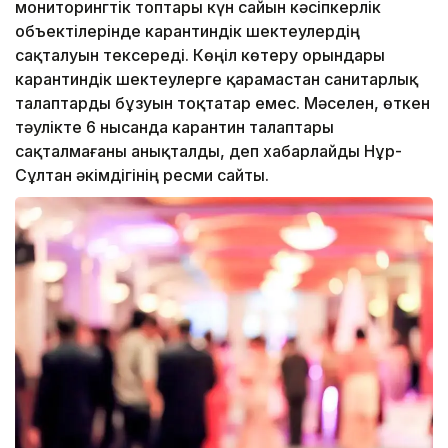
мониторингтік топтары күн сайын кәсіпкерлік
объектілерінде карантиндік шектеулердің
сақталуын тексереді. Көңіл көтеру орындары
карантиндік шектеулерге қарамастан санитарлық
талаптарды бұзуын тоқтатар емес. Мәселен, өткен
тәулікте 6 нысанда карантин талаптары
сақталмағаны анықталды, деп хабарлайды Нұр-
Сұлтан әкімдігінің ресми сайты.