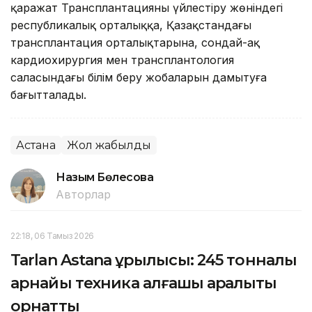
қаражат Трансплантацияны үйлестіру жөніндегі
республикалық орталыққа, Қазақстандағы
трансплантация орталықтарына, сондай-ақ
кардиохирургия мен трансплантология
саласындағы білім беру жобаларын дамытуға
бағытталады.
Астана
Жол жабылды
Назым Бөлесова
Авторлар
22:18, 06 Тамыз 2026
Tarlan Astana құрылысы: 245 тонналық
арнайы техника алғашқы арқалықты
орнатты