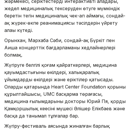
жәрмеңкесі, серіктестердің интерактивті алаңдары,
жедел медициналық тексеруден өтуге мүмкіндік
беретін тегін медициналық чек-ап аймағы, сондай-
ақ жүрек-өкпе реанимациясы тәсілдерін үйрету
алаңы күтеді.
Орынхан, Мархаба Сәби, сондай-ақ Бүркіт пен
Аиша концерттік бағдарламаның хедлайнерлері
болмақ.
Жүгіруге белгілі қоғам қайраткерлері, медицина
қауымдастығының өкілдері, халықаралық
ұйымдардың өкілдері және еріктілер қатысады.
Олардың қатарында Heart Center Foundation қорының
құрылтайшысы, UMC басқарма төрағасы,
медицина ғылымдарының докторы Юрий Пя, қордың
Қамқоршылық кеңесінің мүшесі Әлішер Елікбаев және
басқа да танымал тұлғалар бар.
Жүгіру-фестиваль аясында жиналған барлық