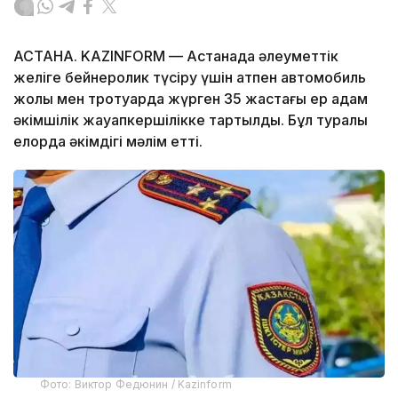
АСТАНА. KAZINFORM — Астанада әлеуметтік
желіге бейнеролик түсіру үшін атпен автомобиль
жолы мен тротуарда жүрген 35 жастағы ер адам
әкімшілік жауапкершілікке тартылды. Бұл туралы
елорда әкімдігі мәлім етті.
Фото: Виктор Федюнин / Kazinform