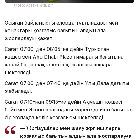
Фото: Астана әкімдігі
Осыған байланысты елорда тұрғындары мен
қонақтары қозғалыс бағытын алдын ала
жоспарлауы қажет.
Сағат 07:00–ден 08:05–ке дейін Түркістан
көшесімен Abu Dhabi Plaza ғимараты бағытына
қарай бір жолақта көлік қозғалысы ішінара
шектеледі.
Сағат 07:00–ден 07:40–қа дейін Ұлы Дала даңғылы
жабылады.
Сағат 07:10–нан 09:15–ке дейін Ақмешіт көшесі
бойымен Экспо алаңындағы мәреге дейінгі бағытта
бір жолақта көлік қозғалысы шектеледі.
— Жүргізушілер мен жаяу жүргіншілерге
қозғалыс бағытын алдын ала жоспарлауға