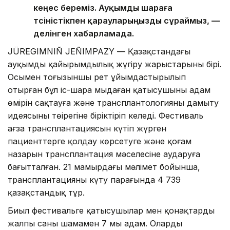
кеңес береміз. Ауқымды шараға
түсіністікпен қарауларыңызды сұраймыз, —
делінген хабарламада.
JÜREGIMNIÑ JEÑIMPAZY — Қазақстандағы
ауқымды қайырымдылық жүгіру жарыстарының бірі.
Осымен тоғызыншы рет ұйымдастырылып
отырған бұл іс-шара мыңдаған қатысушыны адам
өмірін сақтауға және трансплантологияны дамыту
идеясының төңірегіне біріктіріп келеді. Фестиваль
ағза трансплантациясын күтіп жүрген
пациенттерге қолдау көрсетуге және қоғам
назарын трансплантация мәселесіне аударуға
бағытталған. 21 мамырдағы мәлімет бойынша,
трансплантацияны күту парағында 4 739
қазақстандық тұр.
Биыл фестивальге қатысушылар мен қонақтардың
жалпы саны шамамен 7 мың адам. Олардың