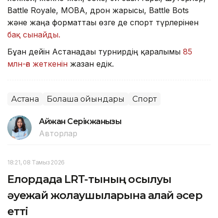
Battle Royale, MOBA, дрон жарысы, Battle Bots
және жаңа форматтағы өзге де спорт түрлерінен
бақ сынайды.
Бұған дейін Астанадағы турнирдің қаралымы
85
млн-ға жеткенін
жазған едік.
Астана
Болашақ ойындары
Спорт
Айжан Серікжанқызы
Авторлар
18:21, 08 Тамыз 2026
Елордада LRT-тының қосылуы
әуежай жолаушыларына қалай әсер
етті