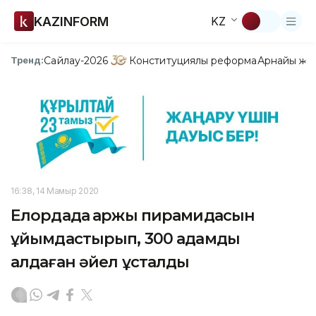
KAZINFORM
KZ
Сайлау-2026
Конституциялық реформа
Арнайы жо
Тренд:
16:38, 14 Мамыр 2020
Елордада қаржы пирамидасын
ұйымдастырып, 300 адамды
алдаған әйел ұсталды