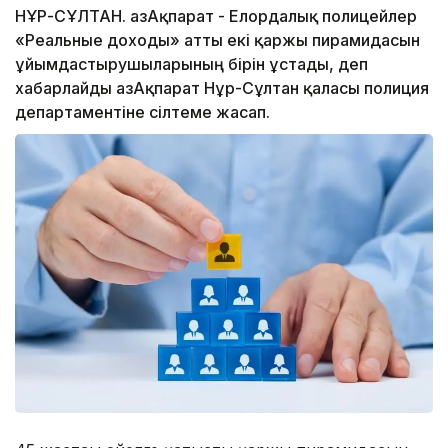
НҰР-СҰЛТАН. ҚазАқпарат - Елордалық полицейлер
«Реальные доходы» атты екі қаржы пирамидасын
ұйымдастырушыларының бірін ұстады, деп
хабарлайды ҚазАқпарат Нұр-Сұлтан қаласы полиция
департаментіне сілтеме жасап.