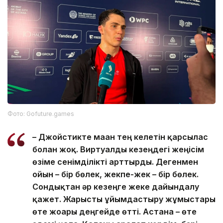
Фото: Gofuture.games
– Джойстикте маған тең келетін қарсылас
болған жоқ. Виртуалды кезеңдегі жеңісім
өзіме сенімділікті арттырды. Дегенмен
ойын – бір бөлек, жекпе-жек – бір бөлек.
Сондықтан әр кезеңге жеке дайындалу
қажет. Жарысты ұйымдастыру жұмыстары
өте жоғары деңгейде өтті. Астана – өте