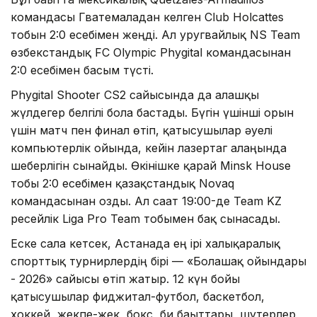
командасы Гватемаладан келген Club Holcattes
тобын 2:0 есебімен жеңді. Ал уругвайлық NS Team
өзбекстандық FC Olympic Phygital командасынан
2:0 есебімен басым түсті.
Phygital Shooter CS2 сайысында да алғашқы
жүлдегер белгілі бола бастады. Бүгін үшінші орын
үшін матч пен финал өтіп, қатысушылар әуелі
компьютерлік ойында, кейін лазертаг алаңында
шеберлігін сынайды. Өкінішке қарай Minsk House
тобы 2:0 есебімен қазақстандық Novaq
командасынан озды. Ал сағат 19:00-де Team KZ
ресейлік Liga Pro Team тобымен бақ сынасады.
Еске сала кетсек, Астанада ең ірі халықаралық
спорттық турнирлердің бірі — «Болашақ ойындары
- 2026» сайысы өтіп жатыр. 12 күн бойы
қатысушылар фиджитал-футбол, баскетбол,
хоккей, жекпе-жек, бокс, би бағыттары, шутерлер,