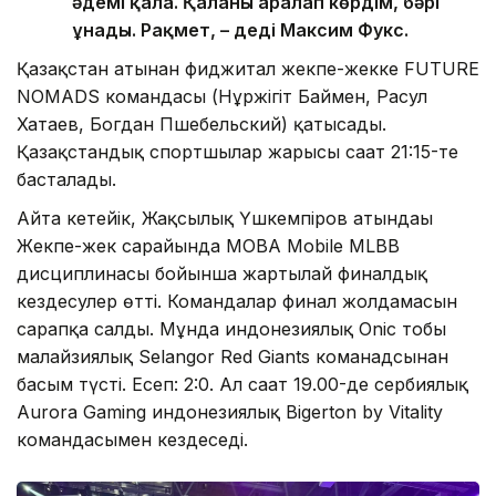
әдемі қала. Қаланы аралап көрдім, бәрі
ұнады. Рақмет, – деді Максим Фукс.
Қазақстан атынан фиджитал жекпе-жекке FUTURE
NOMADS командасы (Нұржігіт Баймен, Расул
Хатаев, Богдан Пшебельский) қатысады.
Қазақстандық спортшылар жарысы сағат 21:15-те
басталады.
Айта кетейік, Жақсылық Үшкемпіров атындағы
Жекпе-жек сарайында MOBA Mobile MLBB
дисциплинасы бойынша жартылай финалдық
кездесулер өтті. Командалар финал жолдамасын
сарапқа салды. Мұнда индонезиялық Onic тобы
малайзиялық Selangor Red Giants команадсынан
басым түсті. Есеп: 2:0. Ал сағат 19.00-де сербиялық
Aurora Gaming индонезиялық Bigerton by Vitality
командасымен кездеседі.