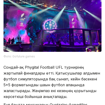
Фото: Gofuture.games
Сондай-ақ Phygital Football UFL турнирінің
жартылай финалдары өтті. Қатысушылар алдымен
футбол симуляторында бақ сынап, кейін бәсекені
5×5 форматындағы шағын футбол алаңында
жалғастырады. Жеңімпаз екі кезеңнің қорытынды
көрсеткіші бойынша анықталады.
Бұл бағытта мексикалық Quetzales-Armadillos