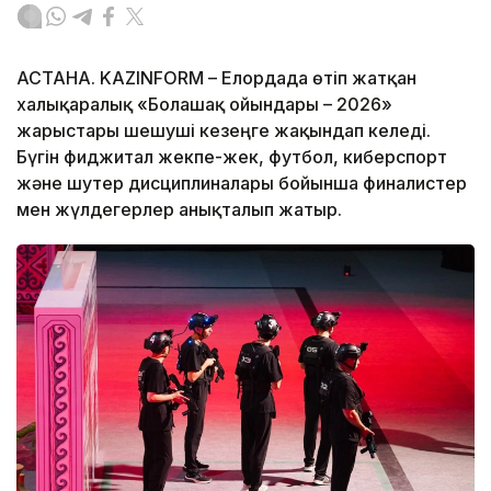
АСТАНА. KAZINFORM – Елордада өтіп жатқан
халықаралық «Болашақ ойындары – 2026»
жарыстары шешуші кезеңге жақындап келеді.
Бүгін фиджитал жекпе-жек, футбол, киберспорт
және шутер дисциплиналары бойынша финалистер
мен жүлдегерлер анықталып жатыр.