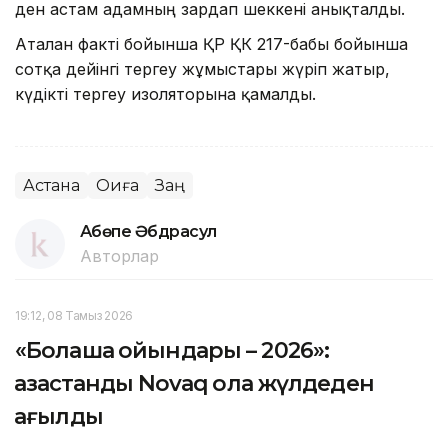
ден астам адамның зардап шеккені анықталды.
Аталған факті бойынша ҚР ҚК 217-бабы бойынша
сотқа дейінгі тергеу жұмыстары жүріп жатыр,
күдікті тергеу изоляторына қамалды.
Астана
Оқиға
Заң
Ақбөпе Әбдрасул
Авторлар
19:12, 08 Тамыз 2026
«Болашақ ойындары – 2026»:
қазақстандық Novaq қола жүлдеден
қағылды