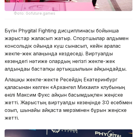
Фото: Gofuture.games
Бүгін Phygital Fighting дисциплинасы бойынша
жарыстар жалғасып жатыр. Спортшылар алдымен
консольдік ойында күш сынасып, кейін аралас
жекпе-жек алаңында кездеседі. Виртуалды
кезеңдегі нәтиже олардың негізгі жекпе-жек
алдындағы бастапқы артықшылығын айқындайды.
Алғашқы жекпе-жекте Ресейдің Екатеринбург
қаласынан келген «Архангел Михаил» клубының
өкілі Максим Фукс айқын басымдықпен жеңіске
жетті. Жарыстың виртуалды кезеңінде 3:0 есебімен
озып, шынайы айқаста мерзімінен бұрын жеңіске
жетті.