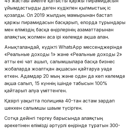
45 жастағы әйелге қатысты қаржы пирамидасын
ұйымдастырды деген күдікпен қылмыстық іс
қозғалды. Ол 2019 жылдың мамырынан бастап
қаржы пирамидасын басқарып, елорда тұрғындары
мен еліміздің басқа өңірлерінің азаматтарынан
алаяқтық жолмен аса ірі көлемде ақша алған.
Анықталғандай, күдікті WhatsApp мессенджерінде
«Реальные доходы 1» және «Реальные доходы 2»
атты екі чат ашып, салымшыларға басқа бизнес
жобаларда жоғалтқан ақшасын қайтаруға уәде
еткен. Адамдар 20 мың және одан да көп көлемде
ақша салып, 15 күннің ішінде табысын 100%
қайтарып алуға үміттенген.
Қазіргі уақытта полицияға 40-тан астам зардап
шеккен салымшы шағым түсірген.
Сотқа дейінгі тергеу барысында алаяқтың
әрекетінен елімізді әртүрлі өңірінде тұратын 300-