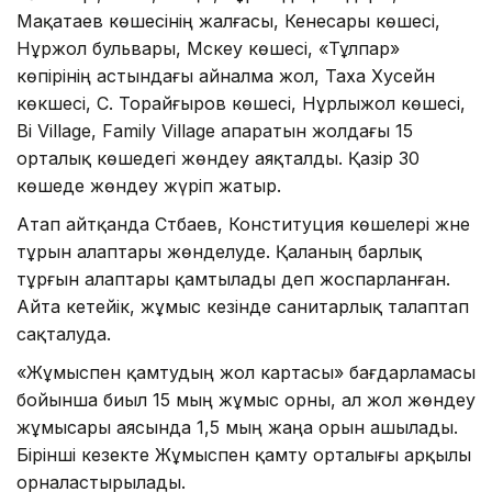
Мақатаев көшесінің жалғасы, Кенесары көшесі,
Нұржол бульвары, Мәскеу көшесі, «Тұлпар»
көпірінің астындағы айналма жол, Таха Хусейн
көкшесі, С. Торайғыров көшесі, Нұрлыжол көшесі,
Bi Village, Family Village апаратын жолдағы 15
орталық көшедегі жөндеу аяқталды. Қазір 30
көшеде жөндеу жүріп жатыр.
Атап айтқанда Сәтбаев, Конституция көшелері және
тұрын алаптары жөнделуде. Қаланың барлық
тұрғын алаптары қамтылады деп жоспарланған.
Айта кетейік, жұмыс кезінде санитарлық талаптап
сақталуда.
«Жұмыспен қамтудың жол картасы» бағдарламасы
бойынша биыл 15 мың жұмыс орны, ал жол жөндеу
жұмысары аясында 1,5 мың жаңа орын ашылады.
Бірінші кезекте Жұмыспен қамту орталығы арқылы
орналастырылады.