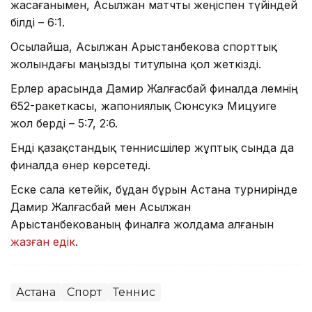
жасағанымен, Асылжан матчты жеңіспен түйіндей
білді – 6:1.
Осылайша, Асылжан Арыстанбекова спорттық
жолындағы маңызды титулына қол жеткізді.
Ерлер арасында Дамир Жалғасбай финалда әлемнің
652-ракеткасы, жапониялық Сюнсукэ Мицуиге
жол берді – 5:7, 2:6.
Енді қазақстандық теннисшілер жұптық сында да
финалда өнер көрсетеді.
Еске сала кетейік, бұдан бұрын Астана турнирінде
Дамир Жалғасбай мен Асылжан
Арыстанбекованың финалға жолдама алғанын
жазған едік
.
Астана
Спорт
Теннис