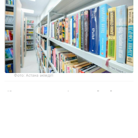
Фото: Астана әкімдігі
«Кітап оқитын ұлт» марафоны қыркүйек айында
басталады. Бұған дейін Астана әкімдігі мен «Кітап
оқитын ұлт – Читающая нация» қоғамдық қоры
тиісті меморандумға қол қойған.
Жоба оқу мәдениетін дамытуға бағытталған.
Марафон шарты бойынша қатысушылар алты ай