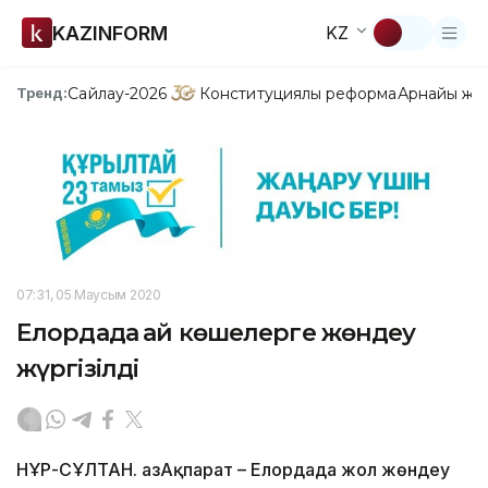
KAZINFORM
KZ
Сайлау-2026
Конституциялық реформа
Арнайы жо
Тренд:
07:31, 05 Маусым 2020
Елордада қай көшелерге жөндеу
жүргізілді
НҰР-СҰЛТАН. ҚазАқпарат – Елордада жол жөндеу