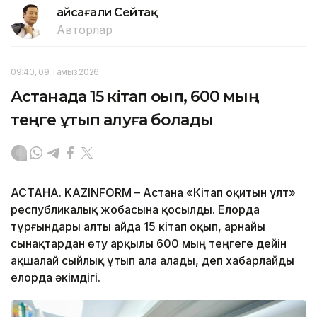
Ғайсағали Сейтақ
Авторлар
09:40, 09 Тамыз 2026
Астанада 15 кітап оқып, 600 мың
теңге ұтып алуға болады
АСТАНА. KAZINFORM – Астана «Кітап оқитын ұлт»
республикалық жобасына қосылды. Елорда
тұрғындары алты айда 15 кітап оқып, арнайы
сынақтардан өту арқылы 600 мың теңгеге дейін
ақшалай сыйлық ұтып ала алады, деп хабарлайды
елорда әкімдігі.