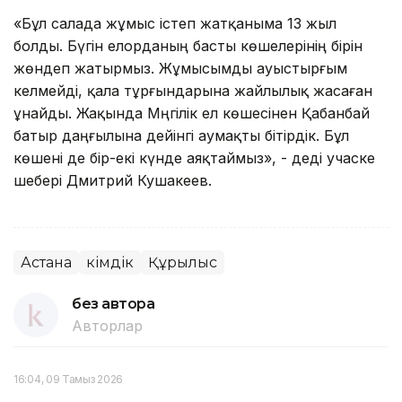
«Бұл салада жұмыс істеп жатқаныма 13 жыл
болды. Бүгін елорданың басты көшелерінің бірін
жөндеп жатырмыз. Жұмысымды ауыстырғым
келмейді, қала тұрғындарына жайлылық жасаған
ұнайды. Жақында Мәңгілік ел көшесінен Қабанбай
батыр даңғылына дейінгі аумақты бітірдік. Бұл
көшені де бір-екі күнде аяқтаймыз», - деді учаске
шебері Дмитрий Кушакеев.
Астана
Әкімдік
Құрылыс
без автора
Авторлар
16:04, 09 Тамыз 2026