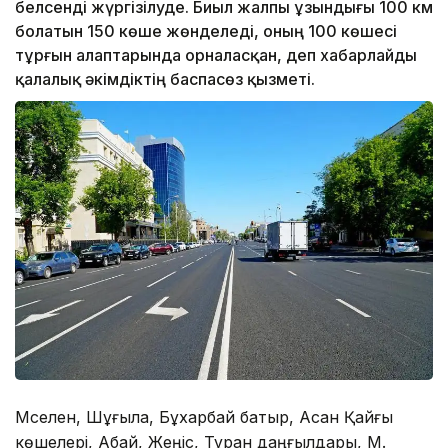
белсенді жүргізілуде. Биыл жалпы ұзындығы 100 км
болатын 150 көше жөнделеді, оның 100 көшесі
тұрғын алаптарында орналасқан, деп хабарлайды
қалалық әкімдіктің баспасөз қызметі.
Мәселен, Шұғыла, Бұхарбай батыр, Асан Қайғы
көшелері, Абай, Жеңіс, Тұран даңғылдары, М.