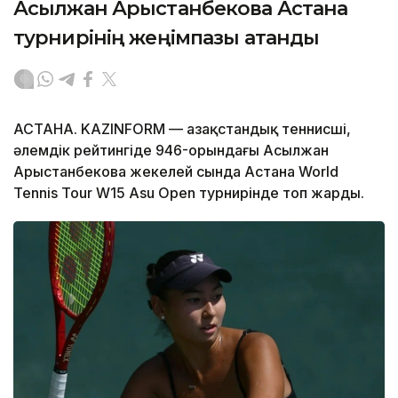
Асылжан Арыстанбекова Астана
турнирінің жеңімпазы атанды
АСТАНА. KAZINFORM — Қазақстандық теннисші,
әлемдік рейтингіде 946-орындағы Асылжан
Арыстанбекова жекелей сында Астана World
Tennis Tour W15 Asu Open турнирінде топ жарды.