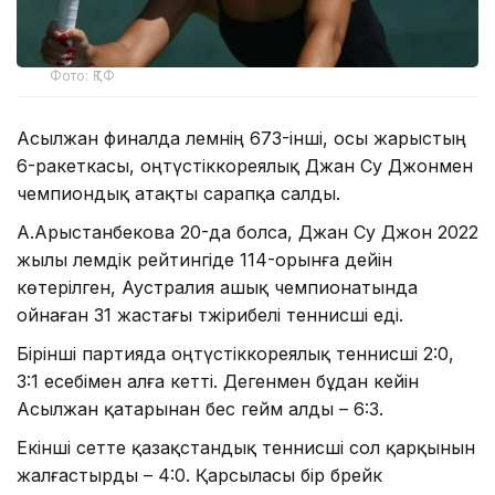
Фото: ҚТФ
Асылжан финалда әлемнің 673-інші, осы жарыстың
6-ракеткасы, оңтүстіккореялық Джан Су Джонмен
чемпиондық атақты сарапқа салды.
А.Арыстанбекова 20-да болса, Джан Су Джон 2022
жылы әлемдік рейтингіде 114-орынға дейін
көтерілген, Аустралия ашық чемпионатында
ойнаған 31 жастағы тәжірибелі теннисші еді.
Бірінші партияда оңтүстіккореялық теннисші 2:0,
3:1 есебімен алға кетті. Дегенмен бұдан кейін
Асылжан қатарынан бес гейм алды – 6:3.
Екінші сетте қазақстандық теннисші сол қарқынын
жалғастырды – 4:0. Қарсыласы бір брейк