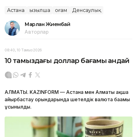
Астана
Қызылша
Қоғам
Денсаулық
Марлан Жиембай
Авторлар
08:40, 10 Тамыз 2026
10 тамыздағы доллар бағамы қандай
АЛМАТЫ. KAZINFORM — Астана мен Алматы ақша
айырбастау орындарында шетелдік валюта бағамы
ұсынылды.