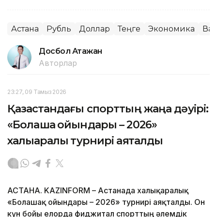
Астана
Рубль
Доллар
Теңге
Экономика
Ва
Досбол Атажан
Авторлар
23:27, 09 Тамыз 2026
Қазақстандағы спорттың жаңа дәуірі:
«Болашақ ойындары – 2026»
халықаралық турнирі аяқталды
АСТАНА. KAZINFORM – Астанада халықаралық
«Болашақ ойындары – 2026» турнирі аяқталды. Он
күн бойы елорда фиджитал спорттың әлемдік