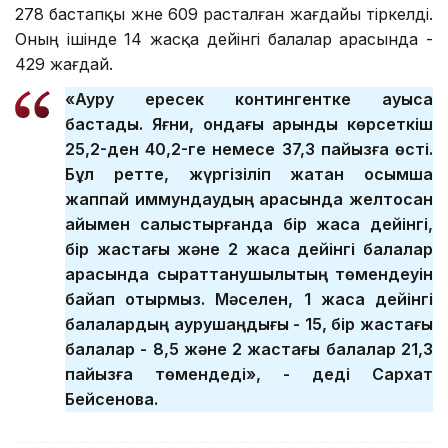
278 бастапқы және 609 расталған жағдайы тіркелді.
Оның ішінде 14 жасқа дейінгі балалар арасында -
429 жағдай.
«Ауру ересек контингентке ауыса
бастады. Яғни, ондағы қарқынды көрсеткіш
25,2-ден 40,2-ге немесе 37,3 пайызға өсті.
Бұл ретте, жүргізіліп жатқан қосымша
жаппай иммундаудың арқасында желтоқсан
айымен салыстырғанда бір жасқа дейінгі,
бір жастағы және 2 жасқа дейінгі балалар
арасында сырқаттанушылықтың төмендеуін
байқап отырмыз. Мәселен, 1 жасқа дейінгі
балалардың аурушаңдығы - 15, бір жастағы
балалар - 8,5 және 2 жастағы балалар 21,3
пайызға төмендеді», - деді Сархат
Бейсенова.