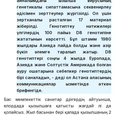
айналымдағы қызылша вирусының
генетикалық сипаттамасына секвенирлеу
әдісімен зерттеулер жүргізілді. Ол үшін
зертханалық расталған 17 материал
жіберілді. Генотиптеу нәтижелері
үлгілердің 100 пайыз D8 генотипіне
жататынын көрсетті. Бұл штамм 1980
жылдары Азияда пайда болды және қазір
бүкіл әлемге таралып жатыр. D8
генотиптері соңғы 4 жылда Еуропада,
Азияда және Солтүстік Америкада болған
ауру ошақтарына себепкер генотиптердің
бірі саналады», - деді ол Астана қаласының
коммуникациялар қызметінде өткен
брифингіде.
Бас мемлекеттік санитар дәрігердің айтуынша,
елордада қызылшаға қатысты жағдай әлі де
қолайсыз. Жыл басынан бері қалада қызылшаның 2