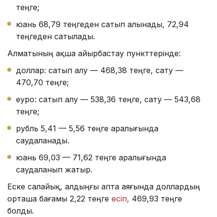
теңге;
юань 68,79 теңгеден сатып алынады, 72,94
теңгеден сатылады.
Алматының ақша айырбастау пункттерінде:
доллар: сатып алу — 468,38 теңге, сату —
470,70 теңге;
еуро: сатып алу — 538,36 теңге, сату — 543,68
теңге;
рубль 5,41 — 5,56 теңге аралығында
саудаланады.
юань 69,03 — 71,62 теңге аралығында
саудаланып жатыр.
Еске салайық, алдыңғы апта аяғында доллардың
орташа бағамы 2,22 теңге
өсіп,
469,93 теңге
болды.