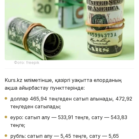
Фото: freepik
Kurs.kz мәліметінше, қазіргі уақытта елорданың
ақша айырбастау пункттерінде:
доллар 465,94 теңгеден сатып алынады, 472,92
теңгеден сатылады;
еуро: сатып алу — 533,91 теңге, сату — 543,83
теңге;
рубль: сатып алу — 5,45 теңге, сату — 5,65