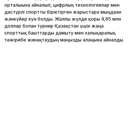
орталығына айналып, цифрлық технологиялар мен
дәстүрлі спортты біріктірген жарыстарға мыңдаған
жанкүйер куә болды. Жалпы жүлде қоры 4,65 млн
доллар болған турнир Қазақстан үшін жаңа
спорттық бағыттарды дамыту мен халықаралық
тәжірибе жинақтаудың маңызды алаңына айналды.
Фото: «Болашақ ойындары – 2026» ұйымдастыру комитеті