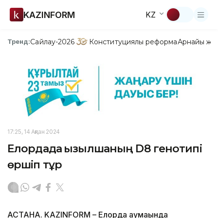
KAZINFORM
KZ
Сайлау-2026
Конституциялық реформа
Арнайы жо
Тренд:
17:25, 14 Ақпан 2024
Елордада қызылшаның D8 генотипі
өршіп тұр
АСТАНА. KAZINFORM – Елорда аумағында