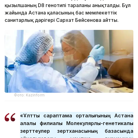
қызылшаның D8 генотипі таралғаны анықталды. Бұл
жайында Астана қаласының бас мемлекеттік
санитарлық дәрігері Сархат Бейсенова айтты.
Фото: Kazinform
«Ұлттық сараптама орталығының Астана
қалалық филиалы Молекулярлық-генетикалық
зерттеулер зертханасының базасында