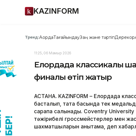
KAZINFORM
Ақорда
Тағайындау
Заң және тәртіп
Дерекқор
Тренд:
11:25, 06 Мамыр 2026
Елордада классикалық ш
финалы өтіп жатыр
АСТАНА. KAZINFORM – Елордада клас
басталып, тақта басында тек медальд
сарапқа салынады. Coventry Universit
тәжірибелі гроссмейстерлер мен жас 
шахматшыларын анықтамақ, деп хабарл