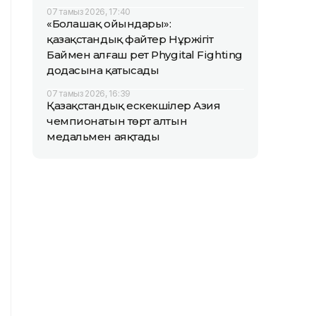
07 тамыз 2026, 17:40
«Болашақ ойындары»:
қазақстандық файтер Нұржігіт
Баймен алғаш рет Phygital Fighting
додасына қатысады
07 тамыз 2026, 16:39
Қазақстандық ескекшілер Азия
чемпионатын төрт алтын
медальмен аяқтады