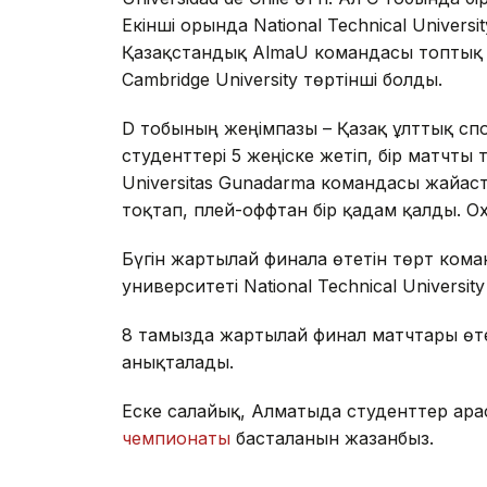
Екінші орында National Technical Univers
Қазақстандық AlmaU командасы топтық к
Cambridge University төртінші болды.
D тобының жеңімпазы – Қазақ ұлттық сп
студенттері 5 жеңіске жетіп, бір матчты 
Universitas Gunadarma командасы жайғас
тоқтап, плей-оффтан бір қадам қалды. Ox
Бүгін жартылай финалға өтетін төрт ком
университеті National Technical Universi
8 тамызда жартылай финал матчтары өте
анықталады.
Еске салайық, Алматыда студенттер ар
чемпионаты
басталғанын жазғанбыз.