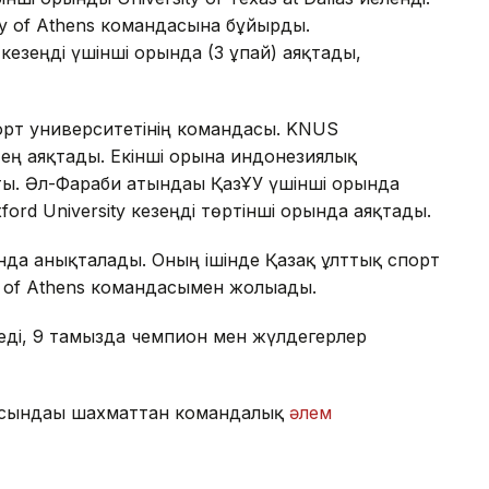
ity of Athens командасына бұйырды.
езеңді үшінші орында (3 ұпай) аяқтады,
орт университетінің командасы. KNUS
тең аяқтады. Екінші орынға индонезиялық
ты. Әл-Фараби атындағы ҚазҰУ үшінші орында
ford University кезеңді төртінші орында аяқтады.
анда анықталады. Оның ішінде Қазақ ұлттық спорт
ty of Athens командасымен жолығады.
ді, 9 тамызда чемпион мен жүлдегерлер
асындағы шахматтан командалық
әлем