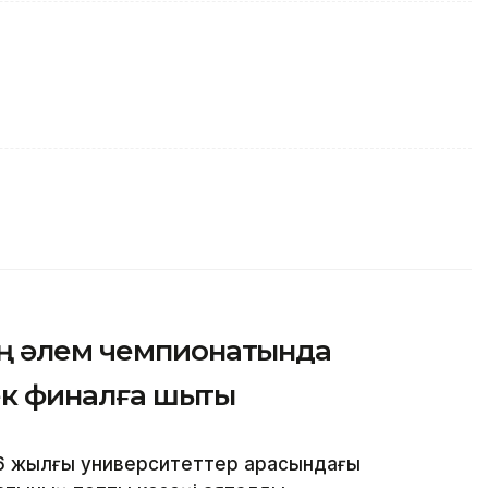
ң әлем чемпионатында
ек финалға шықты
6 жылғы университеттер арасындағы