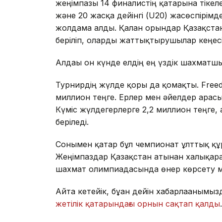
жеңімпазы 14 финалистің қатарына тікеле
және 20 жасқа дейінгі (U20) жасөспірім
жолдама алды. Қалған орындар Қазақст
беріліп, оларды жаттықтырушылар кеңес
Алдағы он күнде елдің ең үздік шахмат
Турнирдің жүлде қоры да қомақты. Freed
миллион теңге. Ерлер мен әйелдер арасы
Күміс жүлдегерлерге 2,2 миллион теңге,
беріледі.
Сонымен қатар бұл чемпионат ұлттық құр
Жеңімпаздар Қазақстан атынан халықара
шахмат олимпиадасында өнер көрсету мү
Айта кетейік, бұған дейін хабарлағанымы
жетілік қатарындағы орнын сақтап қалды