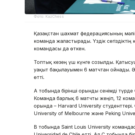
Фото: KazChess
Қазақстан шахмат федерациясының мәліме
команда жалғастырады. Үздік сегіздіктің
командасы да өткен.
Топтық кезең үш күнге созылды. Қатыс
уақыт бақылауымен 6 матчтан ойнады. Әр
өтті.
А тобында бірінші орынды сенімді түрде 
Команда барлық 6 матчты жеңіп, 12 кома
орында – Harvard University студенттері
University of Melbourne және Peking Uni
В тобында Saint Louis University команда
Universidad de Chile өтті. Ал С тобында бі