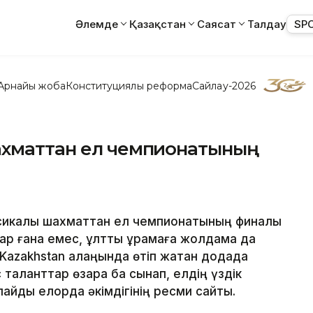
Әлемде
Қазақстан
Саясат
Талдау
SP
Арнайы жоба
Конституциялық реформа
Сайлау-2026
ахматтан ел чемпионатының
сикалық шахматтан ел чемпионатының финалы
ар ғана емес, ұлттық құрамаға жолдама да
y Kazakhstan алаңында өтіп жатқан додада
таланттар өзара бақ сынап, елдің үздік
айды елорда әкімдігінің ресми сайты.