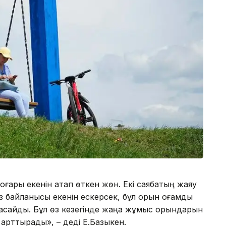
оғары екенін атап өткен жөн. Екі саябақтың жаяу
 байланысы екенін ескерсек, бұл орын қоғамдық
асайды. Бұл өз кезегінде жаңа жұмыс орындарын
і арттырады», – деді Е.Базыкен.