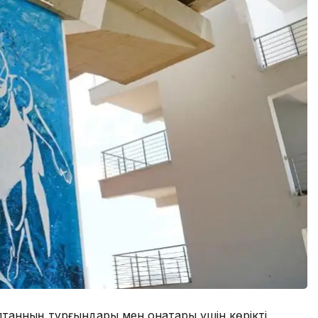
лтанның тұрғындары мен қонақтары үшін көрікті