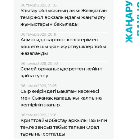
06 тамыз 2026, 21:35
Ұлытау облысының әкімі Жезқазған
теміржол вокзалындағы жаңғырту
жұмыстарын бақылады
06 тамыз 2026, 20:11
Алматыда картинг көліктерімен
көшеге шыққан жүргізушілер тобы
жазаланды
06 тамыз 2026, 20:00
Семей орманы: қасіреттен кейінгі
қайта түлеу
06 тамыз 2026, 18:25
Сыр өңіріндегі Бақатам кесенесі
мен Сығанақ қалашығы қалпына
келтіріліп жатыр
06 тамыз 2026, 18:16
Криптоайырбастау арқылы 155 млн
теңге заңсыз табыс тапқан Орал
тұрғыны сотталды