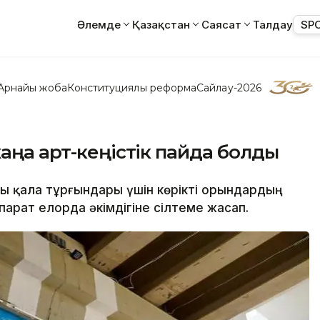
Әлемде
Қазақстан
Саясат
Талдау
SP
Арнайы жоба
Конституциялық реформа
Сайлау-2026
аңа арт-кеңістік пайда болды
ғы қала тұрғындары үшін көрікті орындардың
парат елорда әкімдігіне сілтеме жасап.