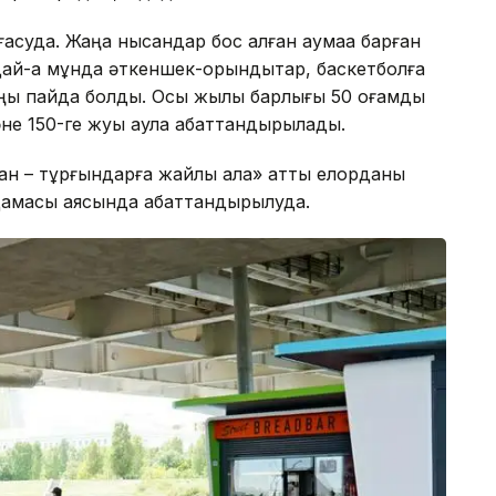
ғасуда. Жаңа нысандар бос қалған аумаққа барған
ай-ақ мұнда әткеншек-орындықтар, баскетболға
аңы пайда болды. Осы жылы барлығы 50 қоғамдық
әне 150-ге жуық аула абаттандырылады.
ан – тұрғындарға жайлы қала» атты елорданы
амасы аясында абаттандырылуда.