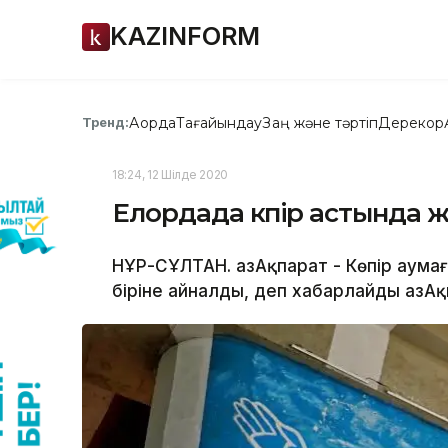
KAZINFORM
Ақорда
Тағайындау
Заң және тәртіп
Дерекқор
Тренд:
18:24, 12 Шілде 2020
Елордада көпір астында ж
НҰР-СҰЛТАН. ҚазАқпарат - Көпір аума
біріне айналды, деп хабарлайды ҚазАқ