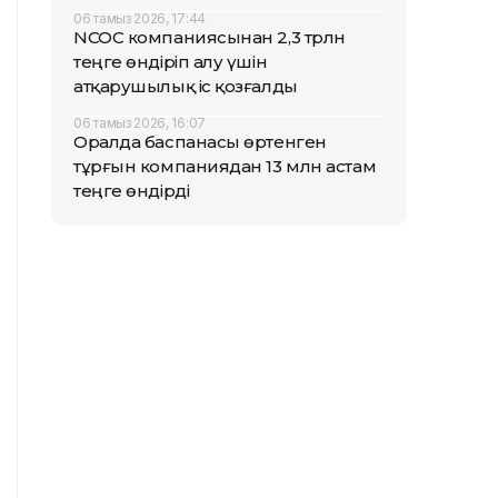
06 тамыз 2026, 17:44
NCOC компаниясынан 2,3 трлн
теңге өндіріп алу үшін
атқарушылық іс қозғалды
06 тамыз 2026, 16:07
Оралда баспанасы өртенген
тұрғын компаниядан 13 млн астам
теңге өндірді