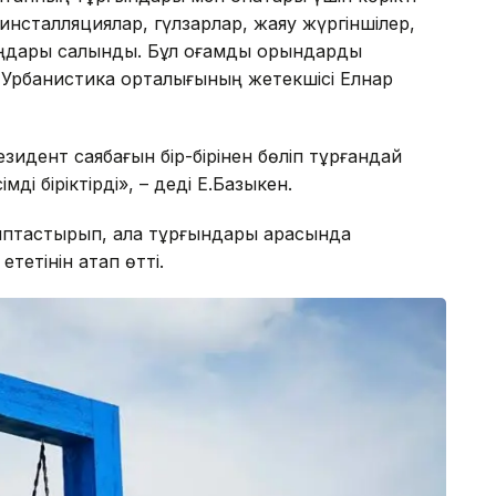
инсталляциялар, гүлзарлар, жаяу жүргіншілер,
ңдары салынды. Бұл қоғамдық орындарды
ы Урбанистика орталығының жетекшісі Елнар
зидент саябағын бір-бірінен бөліп тұрғандай
імді біріктірді», – деді Е.Базыкен.
ыптастырып, қала тұрғындары арасында
тетінін атап өтті.