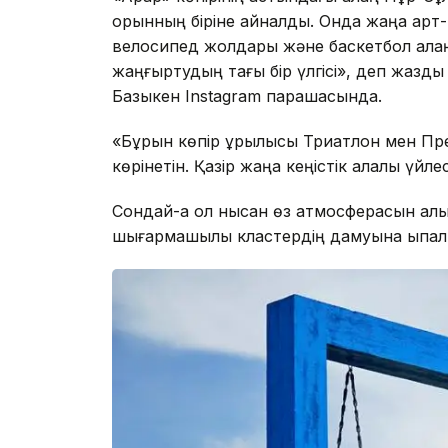
орынның біріне айналды. Онда жаңа арт-
велосипед жолдары және баскетбол ала
жаңғыртудың тағы бір үлгісі», деп жазд
Базыкен Instagram парақшасында.
«Бұрын көпір құрылысы Триатлон мен Пре
көрінетін. Қазір жаңа кеңістік қалалық үйлес
Сондай-ақ ол нысан өз атмосферасын қал
шығармашылық кластердің дамуына ықпал е