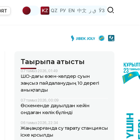
KZ
QZ
РУ
EN
中文
ق ز
ЎЗ
ORT
Тақырыпқа қатысты
07 тамыз 2026, 01:49
ШҚО-дағы өзен-көлдер суын
заңсыз пайдаланудың 10 дерегі
анықталды
07 тамыз 2026, 00:09
Өскеменде дауылдан кейін
ондаған көлік бүлінді
06 тамыз 2026, 22:34
Жаңақорғанда су тарату станциясы
іске қосылды