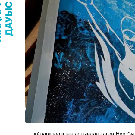
«Арқар» көпірінің астындағы алаң Нұр-Сұ