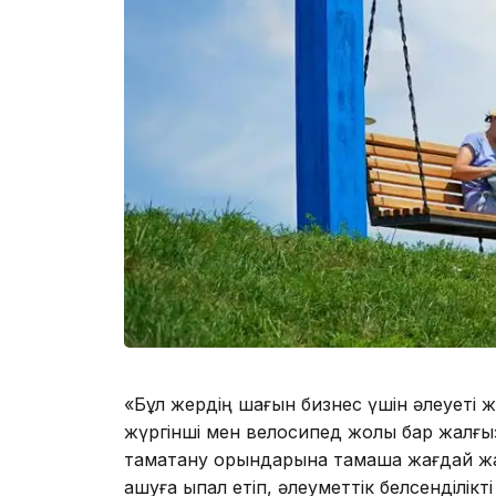
«Бұл жердің шағын бизнес үшін әлеуеті ж
жүргінші мен велосипед жолы бар жалғыз
тамақтану орындарына тамаша жағдай ж
ашуға ықпал етіп, әлеуметтік белсенділікт