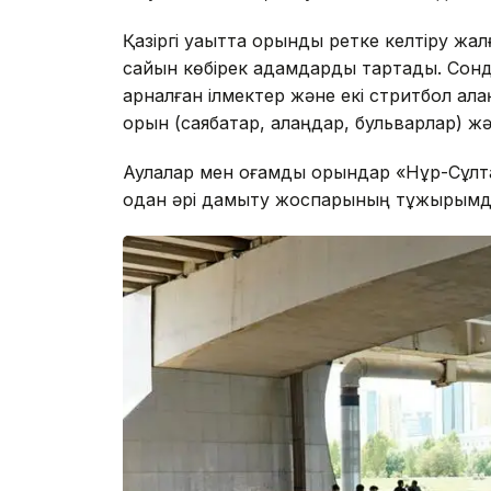
Қазіргі уақытта орынды ретке келтіру жал
сайын көбірек адамдарды тартады. Сонд
арналған ілмектер және екі стритбол ал
орын (саябақтар, алаңдар, бульварлар) ж
Аулалар мен қоғамдық орындар «Нұр-Сұлт
одан әрі дамыту жоспарының тұжырымд