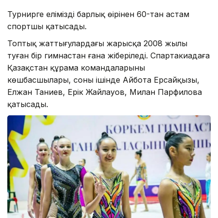
Турнирге еліміздің барлық өңірінен 60-тан астам
спортшы қатысады.
Топтық жаттығулардағы жарысқа 2008 жылы
туған бір гимнастан ғана жіберіледі. Спартакиадаға
Қазақстан құрама командаларының
көшбасшылары, соның ішінде Айбота Ерсайқызы,
Елжан Таниев, Ерік Жайлауов, Милан Парфилова
қатысады.