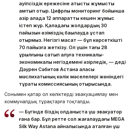
қауіпсіздік ережесіне қатысты жұмысты
қамтып отыр. Цифрлық мониторинг бойынша
қазір қалада 12 аппараттық кешен жұмыс
істеп жүр. Қаладағы жолдардың 30
пайызын өзіміздің бақылауда ұстап
отырмыз. Негізгі мақсат — бұл көрсеткішті
70 пайызға жеткізу. Ол үшін тағы 28
құрылғыны сатып алуға техникалық-
экономикалық негіздемені әзірледік, — деді
Дәурен Сәбитов Астана қаласы
мәслихатының көлік мәселелері жөніндегі
тұрақты комиссиясының отырысында.
Сонымен қатар ол көліктерді эвакуациялау мен
коммуналдық тұрақтарға тоқталды.
— Бүгінде біздің қолданыста үш эвакуатор
ғана бар. Бұл ретте сол жағалаудағы MEGA
Silk Way Astana айналысында аталған үш