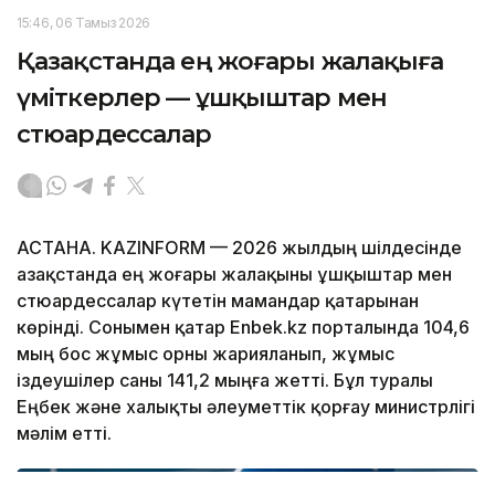
15:46, 06 Тамыз 2026
Қазақстанда ең жоғары жалақыға
үміткерлер — ұшқыштар мен
стюардессалар
АСТАНА. KAZINFORM — 2026 жылдың шілдесінде
Қазақстанда ең жоғары жалақыны ұшқыштар мен
стюардессалар күтетін мамандар қатарынан
көрінді. Сонымен қатар Enbek.kz порталында 104,6
мың бос жұмыс орны жарияланып, жұмыс
іздеушілер саны 141,2 мыңға жетті. Бұл туралы
Еңбек және халықты әлеуметтік қорғау министрлігі
мәлім етті.