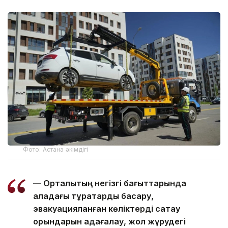
Фото: Астана әкімдігі
— Орталықтың негізгі бағыттарында
қаладағы тұрақтарды басқару,
эвакуацияланған көліктерді сақтау
орындарын қадағалау, жол жүрудегі