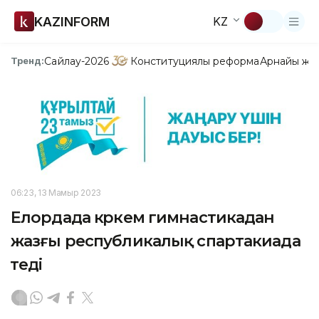
KAZINFORM
KZ
Сайлау-2026
Конституциялық реформа
Арнайы жо
Тренд:
06:23, 13 Мамыр 2023
Елордада көркем гимнастикадан
жазғы республикалық спартакиада
өтеді