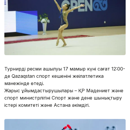
Турнирдің ресми ашылуы 17 мамыр күні сағат 12:00-
де Qazaqstan спорт кешенінің жеңілатлетика
манежінде өтеді.
Жарыс ұйымдастырушылары – ҚР Мәдениет және
спорт министрлігінің Спорт және дене шынықтыру
істері комитеті және Астана әкімдігі.