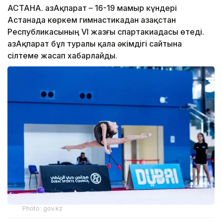
АСТАНА. ҚазАқпарат – 16-19 мамыр күндері
Астанада көркем гимнастикадан Қазақстан
Республикасының VI жазғы спартакиадасы өтеді.
ҚазАқпарат бұл туралы қала әкімдігі сайтына
сілтеме жасап хабарлайды.
Photo: gov.kz