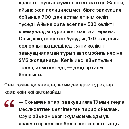
көлік тоқтаусыз жұмыс істеп жатыр. Жалпы,
айына жол полициясымен бірге эвакуация
бойынша 700-ден астам өтінім келіп
түседі. Айына орта есеппен 530 көлікті
коммуналдық тұраққа жеткізіп жатырмыз.
Оның ішінде ереже бұзудың 170 жағдайы
сол орнында шешіледі, яғни көлікті
эвакуацияламай тұрып автомобиль иесіне
SMS жолданады. Көлік иесі айыппұлын
төлеп, алып кетеді, — деді орталық
басшысы.
Оның сөзіне қарағанда, коммуналдық тұрақтар
қазір өзін-өзі ақтамайды.
— Сонымен қатар, эвакуацияға 13 мың теңге
мәслихатпен белгіленген тариф қойылған.
Сәуір айынан бергі жұмысымызды үш
эвакуатор көлікке бөліп, кеткен шығынды