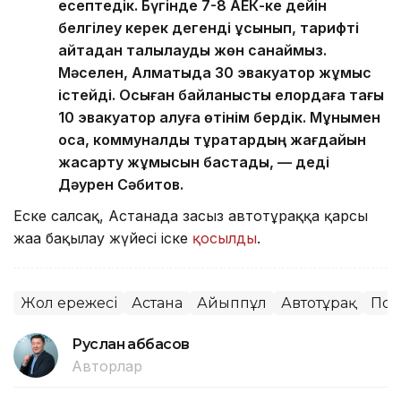
есептедік. Бүгінде 7-8 АЕК-ке дейін
белгілеу керек дегенді ұсынып, тарифті
қайтадан талқылауды жөн санаймыз.
Мәселен, Алматыда 30 эвакуатор жұмыс
істейді. Осыған байланысты елордаға тағы
10 эвакуатор алуға өтінім бердік. Мұнымен
қоса, коммуналдық тұрақтардың жағдайын
жақсарту жұмысын бастадық, — деді
Дәурен Сәбитов.
Еске салсақ, Астанада заңсыз автотұраққа қарсы
жаңа бақылау жүйесі іске
қосылды
.
Жол ережесі
Астана
Айыппұл
Автотұрақ
Пол
Руслан Ғаббасов
Авторлар