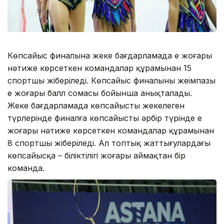
Көпсайыс финалына жеке бағдарламада ең жоғары
нәтиже көрсеткен командалар құрамынан 15
спортшы жіберіледі. Көпсайыс финалының жеңімпазы
ең жоғары балл сомасы бойынша анықталады.
Жеке бағдарламада көпсайыстың жекелеген
түрлерінде финалға көпсайыстың әрбір түрінде ең
жоғары нәтиже көрсеткен командалар құрамынан
8 спортшы жіберіледі. Ал топтық жаттығулардағы
көпсайысқа – біліктілігі жоғары аймақтан бір
команда.