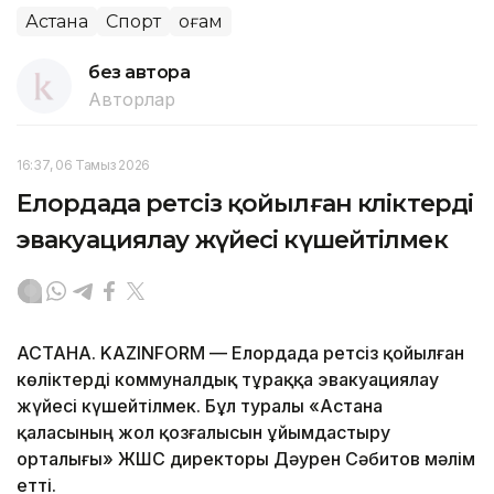
Астана
Спорт
Қоғам
без автора
Авторлар
16:37, 06 Тамыз 2026
Елордада ретсіз қойылған көліктерді
эвакуациялау жүйесі күшейтілмек
АСТАНА. KAZINFORM — Елордада ретсіз қойылған
көліктерді коммуналдық тұраққа эвакуациялау
жүйесі күшейтілмек. Бұл туралы «Астана
қаласының жол қозғалысын ұйымдастыру
орталығы» ЖШС директоры Дәурен Сәбитов мәлім
етті.