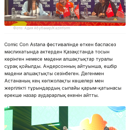
Фото: Адия Абубакир/Kazinform
Comic Con Astana фестивалінде өткен баспасөз
мәслихатында актерден Қазақстанда тосын
көрінген немесе мәдени алшақтықтар туралы
сұрақ қойылды. Андерсонның айтуынша, ешбір
мәдени алшақтықты сезінбеген. Дегенмен
Астананың кең көпжолақты көшелері мен
жергілікті тұрғындардың сыпайы қарым-қатынасы
ерекше назар аударарлық екенін айтты.