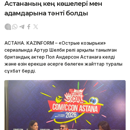
Астананың кең көшелері мен
адамдарына тәнті болды
АСТАНА. KAZINFORM – «Острые козырьки»
сериалында Артур Шелби рөлі арқылы танылған
британдық актер Пол Андерсон Астанаға келді
және өзін ерекше әсерге бөлеген жайттар туралы
сұхбат берді.