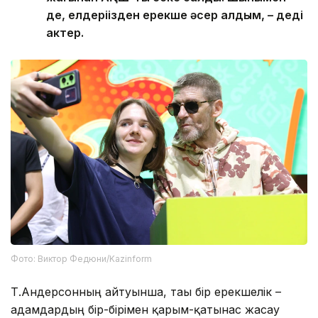
де, елдеріңізден ерекше әсер алдым, – деді
актер.
Фото: Виктор Федюни/Kazinform
Т.Андерсонның айтуынша, тағы бір ерекшелік –
адамдардың бір-бірімен қарым-қатынас жасау