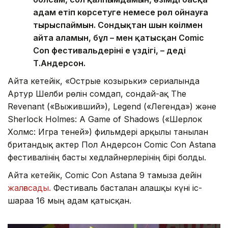
адам етіп көрсетуге немесе рөл ойнауға
тырыспаймын. Сондықтан шын көңілмен
айта аламын, бұл – мен қатысқан Comic
Con фестивальдерінің ең үздігі, – деді
Т.Андерсон.
Айта кетейік, «Острые козырьки» сериалында
Артур Шелби рөлін сомдап, сондай-ақ The
Revenant («Выживший»), Legend («Легенда») және
Sherlock Holmes: A Game of Shadows («Шерлок
Холмс: Игра теней») фильмдері арқылы танылған
британдық актер Пол Андерсон Comic Con Astana
фестивалінің басты хедлайнерлерінің бірі болды.
Айта кетейік, Comic Con Astana 9 тамызға дейін
жалғасады.
Фестиваль басталған алғашқы күні іс-
шараға 16 мың адам қатысқан.