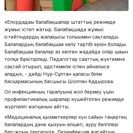
«Елордадағы балабақшалар штаттық режимде
жұмыс істеп жатыр. Балабақшада жұмыс
істейтіндердің жалақысы толығымен сақталады.
Балалардың балабақшаға келу тәртібі еркін болады.
Балабақшаға балалар аз келген жағдайда олар шағын
топқа біріктіріледі. Педагогтар сағаттық жүктемені
сақтай отырып, әдістемелік іспен айналыса
алады», - дейді Нұр-Сұлтан қаласы білім
басқармасының басшысы Шолпан Қадырова.
Ол инфекцияның таралуына жол бермеу үшін
профилактикалық шаралар күшейтілген режимде
жүргізіліп жатқанын айтты.
«Медициналық қызметкерлер күн сайын таңертең
балалардың дене қызуын өлшеп, ауру белгілері
бар-жоғын тексеруде. Дезинфекция жасайтын