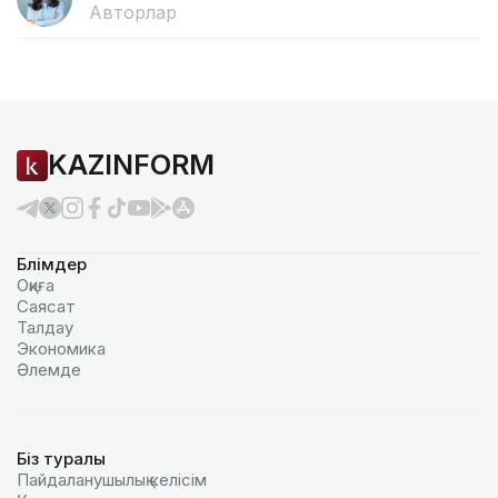
Авторлар
KAZINFORM
Бөлімдер
Оқиға
Саясат
Талдау
Экономика
Әлемде
Біз туралы
Пайдаланушылық келiciм