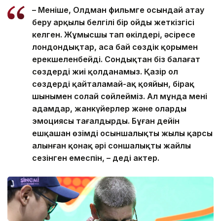
– Меніңше, Олдман фильмге осындай атау
беру арқылы белгілі бір ойды жеткізгісі
келген. Жұмысшы тап өкілдері, әсіресе
лондондықтар, аса бай сөздік қорымен
ерекшеленбейді. Сондықтан біз балағат
сөздерді жиі қолданамыз. Қазір ол
сөздерді қайталамай-ақ қояйын, бірақ
шынымен солай сөйлейміз. Ал мұнда мені
адамдар, жанкүйерлер және олардың
эмоциясы таңғалдырды. Бұған дейін
ешқашан өзімді осыншалықты жылы қарсы
алынған қонақ әрі соншалықты жайлы
сезінген емеспін, – деді актер.