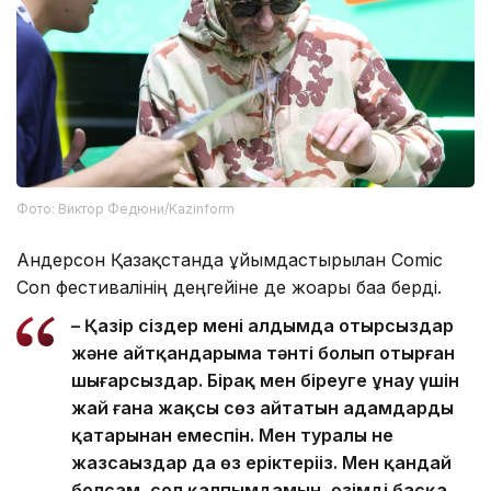
Фото: Виктор Федюни/Kazinform
Андерсон Қазақстанда ұйымдастырылған Comic
Con фестивалінің деңгейіне де жоғары баға берді.
– Қазір сіздер менің алдымда отырсыздар
және айтқандарыма тәнті болып отырған
шығарсыздар. Бірақ мен біреуге ұнау үшін
жай ғана жақсы сөз айтатын адамдардың
қатарынан емеспін. Мен туралы не
жазсаңыздар да өз еріктеріңіз. Мен қандай
болсам, сол қалпымдамын, өзімді басқа