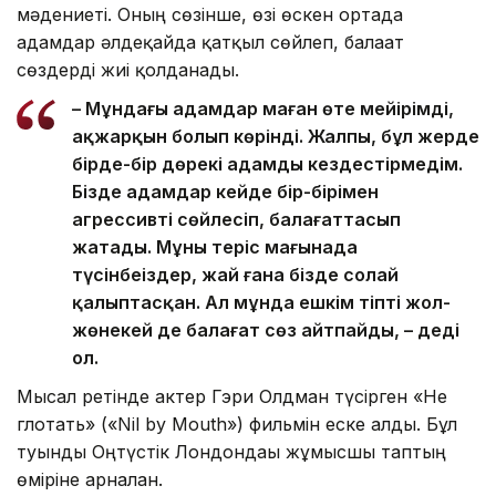
мәдениеті. Оның сөзінше, өзі өскен ортада
адамдар әлдеқайда қатқыл сөйлеп, балағат
сөздерді жиі қолданады.
– Мұндағы адамдар маған өте мейірімді,
ақжарқын болып көрінді. Жалпы, бұл жерде
бірде-бір дөрекі адамды кездестірмедім.
Бізде адамдар кейде бір-бірімен
агрессивті сөйлесіп, балағаттасып
жатады. Мұны теріс мағынада
түсінбеңіздер, жай ғана бізде солай
қалыптасқан. Ал мұнда ешкім тіпті жол-
жөнекей де балағат сөз айтпайды, – деді
ол.
Мысал ретінде актер Гэри Олдман түсірген «Не
глотать» («Nil by Mouth») фильмін еске алды. Бұл
туынды Оңтүстік Лондондағы жұмысшы таптың
өміріне арналған.