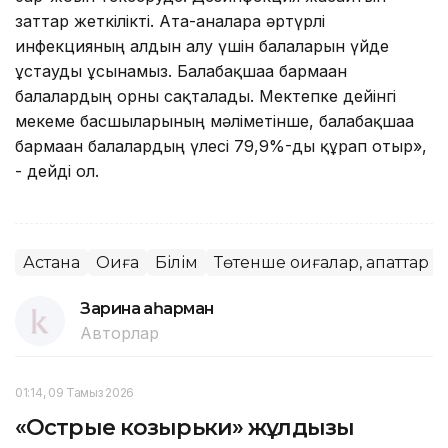
заттар жеткілікті. Ата-аналарға әртүрлі
инфекцияның алдын алу үшін балаларын үйде
ұстауды ұсынамыз. Балабақшаға бармаған
балалардың орны сақталады. Мектепке дейінгі
мекеме басшыларының мәліметінше, балабақшаға
бармаған балалардың үлесі 79,9%-ды құрап отыр»,
- дейді ол.
Астана
Оқиға
Білім
Төтенше оқиғалар, апаттар
Зарина Қаһарман
Авторлар
01:14, 09 Тамыз 2026
«Острые козырьки» жұлдызы