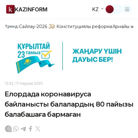
KAZINFORM
KZ
Сайлау-2026
Конституциялық реформа
Арнайы жо
Тренд:
12:42, 17 Наурыз 2020
Елордада коронавирусқа
байланысты балалардың 80 пайызы
балабақшаға бармаған