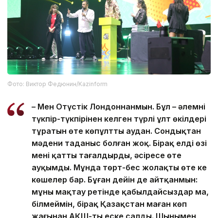
Фото: Виктор Федюнин/Kazinform
– Мен Оңтүстік Лондоннанмын. Бұл – әлемнің
түкпір-түкпірінен келген түрлі ұлт өкілдері
тұратын өте көпұлтты аудан. Сондықтан
мәдени таңданыс болған жоқ. Бірақ елдің өзі
мені қатты таңғалдырды, әсіресе өте
ауқымды. Мұнда төрт-бес жолақты өте кең
көшелер бар. Бұған дейін де айтқанмын:
мұны мақтау ретінде қабылдайсыздар ма,
білмеймін, бірақ Қазақстан маған көп
жағынан АҚШ-ты еске салды. Шынымен