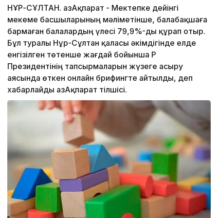
НҰР-СҰЛТАН. ҚазАқпарат - Мектепке дейінгі
мекеме басшыларының мәліметінше, балабақшаға
бармаған балалардың үлесі 79,9%-ды құрап отыр.
Бұл туралы Нұр-Сұлтан қаласы әкімдігінде елде
енгізілген төтенше жағдай бойынша ҚР
Президентінің тапсырмаларын жүзеге асыру
аясында өткен онлайн брифингте айтылды, деп
хабарлайды ҚазАқпарат тілшісі.