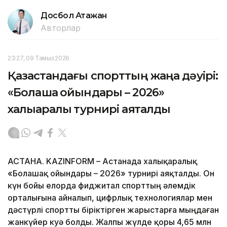
Досбол Атажан
Авторлар
23:27, 09 Тамыз 2026
Қазақстандағы спорттың жаңа дәуірі:
«Болашақ ойындары – 2026»
халықаралық турнирі аяқталды
АСТАНА. KAZINFORM – Астанада халықаралық
«Болашақ ойындары – 2026» турнирі аяқталды. Он
күн бойы елорда фиджитал спорттың әлемдік
орталығына айналып, цифрлық технологиялар мен
дәстүрлі спортты біріктірген жарыстарға мыңдаған
жанкүйер куә болды. Жалпы жүлде қоры 4,65 млн