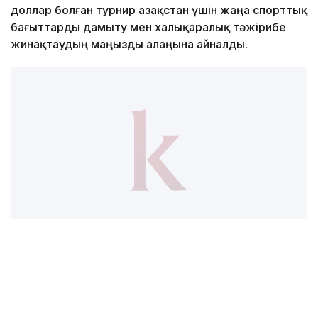
доллар болған турнир Қазақстан үшін жаңа спорттық
бағыттарды дамыту мен халықаралық тәжірибе
жинақтаудың маңызды алаңына айналды.
Фото: «Болашақ ойындары – 2026» ұйымдастыру
комитеті
Сандармен айтар болсақ, жобаны ұйымдастыруға 4
нысан, 528 ойын техникасы мен 500-ден астам