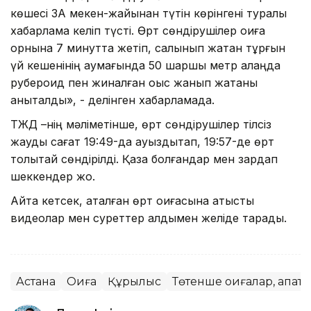
көшесі 3А мекен-жайынан түтін көрінгені туралы
хабарлама келіп түсті. Өрт сөндірушілер оқиға
орнына 7 минутта жетіп, салынып жатқан тұрғын
үй кешенінің аумағында 50 шаршы метр алаңда
рубероид пен жиналған қоқыс жанып жатқаны
анықталды», - делінген хабарламада.
ТЖД –нің мәліметінше, өрт сөндірушілер тілсіз
жауды сағат 19:49-да ауыздықтап, 19:57-де өрт
толықтай сөндірілді. Қаза болғандар мен зардап
шеккендер жоқ.
Айта кетсек, аталған өрт оқиғасына қатысты
видеолар мен суреттер алдымен желіде тарады.
Астана
Оқиға
Құрылыс
Төтенше оқиғалар, апатт