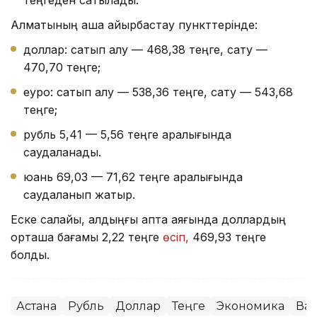
Алматының ақша айырбастау пункттерінде:
доллар: сатып алу — 468,38 теңге, сату —
470,70 теңге;
еуро: сатып алу — 538,36 теңге, сату — 543,68
теңге;
рубль 5,41 — 5,56 теңге аралығында
саудаланады.
юань 69,03 — 71,62 теңге аралығында
саудаланып жатыр.
Еске салайық, алдыңғы апта аяғында доллардың
орташа бағамы 2,22 теңге
өсіп,
469,93 теңге
болды.
Астана
Рубль
Доллар
Теңге
Экономика
Ва