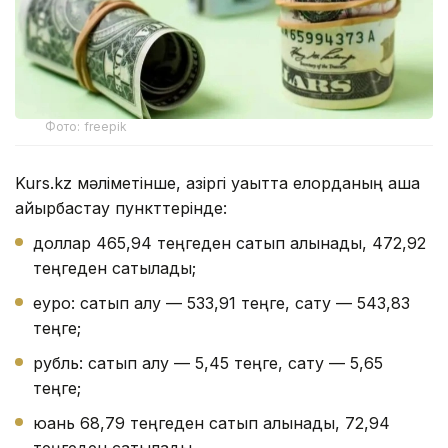
Фото: freepik
Kurs.kz мәліметінше, қазіргі уақытта елорданың ақша
айырбастау пункттерінде:
доллар 465,94 теңгеден сатып алынады, 472,92
теңгеден сатылады;
еуро: сатып алу — 533,91 теңге, сату — 543,83
теңге;
рубль: сатып алу — 5,45 теңге, сату — 5,65
теңге;
юань 68,79 теңгеден сатып алынады, 72,94
теңгеден сатылады.