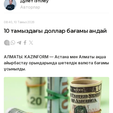
Дәулет Ізтілеу
Авторлар
08:40, 10 Тамыз 2026
10 тамыздағы доллар бағамы қандай
АЛМАТЫ. KAZINFORM — Астана мен Алматы ақша
айырбастау орындарында шетелдік валюта бағамы
ұсынылды.