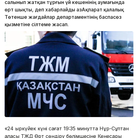
салынып жатқан тұрғын үй кешенінің аумағында
өрт шықты, деп хабарлайды ҚазАқпарат қалалық
Төтенше жағдайлар департаментінің баспасөз
қызметіне сілтеме жасап.
«24 қыркүйек күні сағат 19:35 минутта Нұр-Сұлтан
қаласы ТЖД Өрт сөндіру бөлімшесіне Кенесары