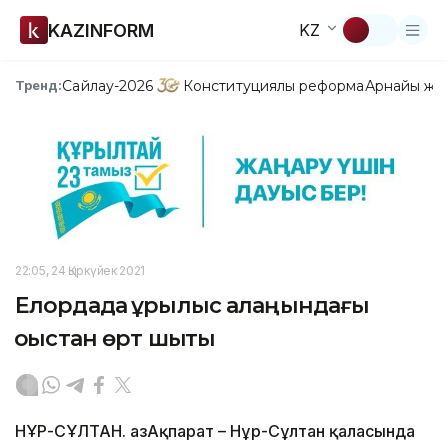
KAZINFORM
KZ
Сайлау-2026
Конституциялық реформа
Арнайы жо
Тренд:
22:05, 24 Қыркүйек 2021
Елордада құрылыс алаңындағы
қоқыстан өрт шықты
НҰР-СҰЛТАН. ҚазАқпарат – Нұр-Сұлтан қаласында