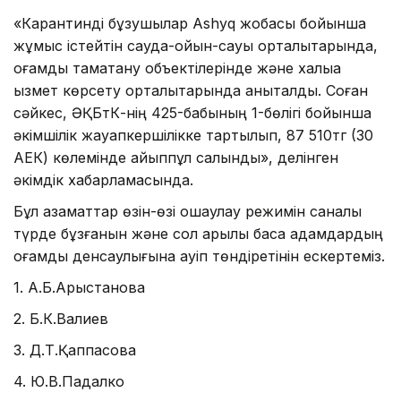
«Карантинді бұзушылар Ashyq жобасы бойынша
жұмыс істейтін сауда-ойын-сауық орталықтарында,
қоғамдық тамақтану объектілерінде және халыққа
қызмет көрсету орталықтарында анықталды. Соған
сәйкес, ӘҚБтК-нің 425-бабының 1-бөлігі бойынша
әкімшілік жауапкершілікке тартылып, 87 510тг (30
АЕК) көлемінде айыппұл салынды», делінген
әкімдік хабарламасында.
Бұл азаматтар өзін-өзі оқшаулау режимін саналы
түрде бұзғанын және сол арқылы басқа адамдардың
қоғамдық денсаулығына қауіп төндіретінін ескертеміз.
1. А.Б.Арыстанова
2. Б.К.Валиев
3. Д.Т.Қаппасова
4. Ю.В.Падалко