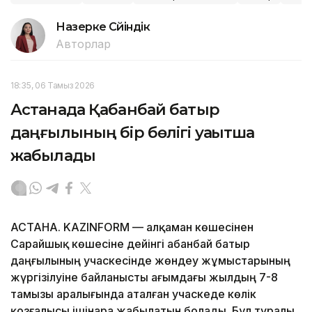
Назерке Сүйіндік
Авторлар
18:35, 06 Тамыз 2026
Астанада Қабанбай батыр
даңғылының бір бөлігі уақытша
жабылады
АСТАНА. KAZINFORM — Қалқаман көшесінен
Сарайшық көшесіне дейінгі Қабанбай батыр
даңғылының учаскесінде жөндеу жұмыстарының
жүргізілуіне байланысты ағымдағы жылдың 7-8
тамызы аралығында аталған учаскеде көлік
қозғалысы ішінара жабылатын болады. Бұл туралы