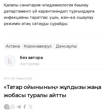
Қалалық санитария-эпидемиология бақылау
департаменті үй карантиніндегі тұрғындарға
инфекцияны таратпас үшін, өзін-өзі оқшаулау
режимін қатаң сақтауды сұрайды.
Астана
Коронавирус
Денсаулық
без автора
Авторлар
19:11, 06 Тамыз 2026
«Тақтар ойынының» жұлдызы жаңа
жобасы туралы айтты