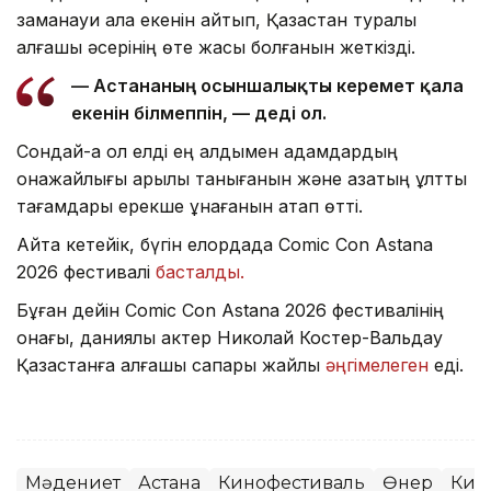
заманауи қала екенін айтып, Қазақстан туралы
алғашқы әсерінің өте жақсы болғанын жеткізді.
— Астананың осыншалықты керемет қала
екенін білмеппін, — деді ол.
Сондай-ақ ол елді ең алдымен адамдардың
қонақжайлығы арқылы танығанын және қазақтың ұлттық
тағамдары ерекше ұнағанын атап өтті.
Айта кетейік, бүгін елордада Comic Con Astana
2026 фестивалі
басталды.
Бұған дейін Comic Con Astana 2026 фестивалінің
қонағы, даниялық актер Николай Костер-Вальдау
Қазақстанға алғашқы сапары жайлы
әңгімелеген
еді.
Мәдениет
Астана
Кинофестиваль
Өнер
Кин