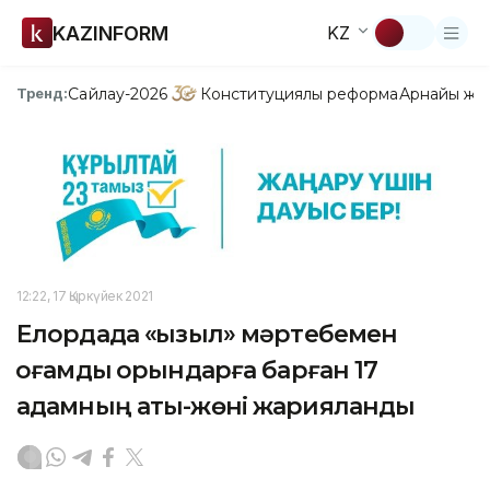
KAZINFORM
KZ
Сайлау-2026
Конституциялық реформа
Арнайы жо
Тренд:
12:22, 17 Қыркүйек 2021
Елордада «қызыл» мәртебемен
қоғамдық орындарға барған 17
адамның аты-жөні жарияланды