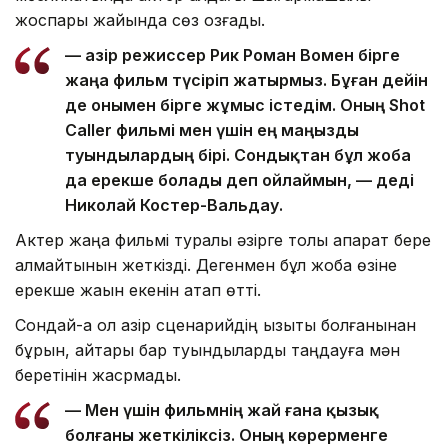
жоспары жайында сөз қозғады.
— Қазір режиссер Рик Роман Вомен бірге
жаңа фильм түсіріп жатырмыз. Бұған дейін
де онымен бірге жұмыс істедім. Оның Shot
Caller фильмі мен үшін ең маңызды
туындылардың бірі. Сондықтан бұл жоба
да ерекше болады деп ойлаймын, — деді
Николай Костер-Вальдау.
Актер жаңа фильмі туралы әзірге толық ақпарат бере
алмайтынын жеткізді. Дегенмен бұл жоба өзіне
ерекше жақын екенін атап өтті.
Сондай-ақ ол қазір сценарийдің қызықты болғанынан
бұрын, айтары бар туындыларды таңдауға мән
беретінін жасрмады.
— Мен үшін фильмнің жай ғана қызық
болғаны жеткіліксіз. Оның көрерменге