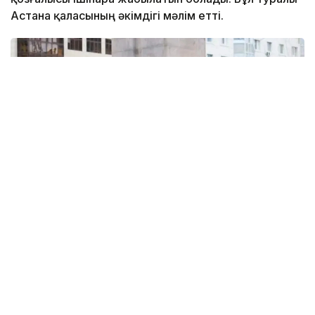
Астана қаласының әкімдігі мәлім етті.
Фото: Әділет Бірімқұлов/Kazinform
Көлік қозғалысы екі бағытта да жолдың бір жағымен
ұйымдастырылады.
— Жүргізушілер мен жаяу жүргіншілерден
маршруттарды алдын ала жоспарлауды