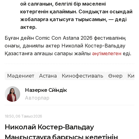
ой салғанын, белгілі бір мәселені
көтергенін қалаймын. Сондықтан осындай
жобаларға қатысуға тырысамын, — деді
актер.
Бұған дейін Comic Con Astana 2026 фестивалінің
қонағы, даниялық актер Николай Костер-Вальдау
Қазақстанға алғашқы сапары жайлы
әңгімелеген
еді.
Мәдениет
Астана
Кинофестиваль
Өнер
Кин
Назерке Сүйіндік
Авторлар
18:50, 06 Тамыз 2026
Николай Костер-Вальдау
Маңғыстауға барғысы келетінін