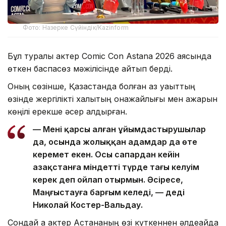
Фото: Назерке Сүйіндік/Kazinform
Бұл туралы актер Comic Con Astana 2026 аясында
өткен баспасөз мәжілісінде айтып берді.
Оның сөзінше, Қазақстанда болған аз уақыттың
өзінде жергілікті халықтың қонақжайлығы мен ақжарқын
көңілі ерекше әсер қалдырған.
— Мені қарсы алған ұйымдастырушылар
да, осында жолыққан адамдар да өте
керемет екен. Осы сапардан кейін
Қазақстанға міндетті түрде тағы келуім
керек деп ойлап отырмын. Әсіресе,
Маңғыстауға барғым келеді, — деді
Николай Костер-Вальдау.
Сондай ақ актер Астананың өзі күткеннен әлдеқайда