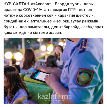
НҰР-СҰЛТАН. ҚазАқпарат – Елорда тұрғындары
арасында COVID-19-ға тапсырған ПТР тесті оң
нәтиже көрсеткеннен кейін карантин шектеуін,
сондай-ақ екі апталық өзін-өзі оқшаулау режимін
бұзатындар анықталды, деп хабарлайды ҚазАқпарат
қала әкімдігіне сілтеме жасап.