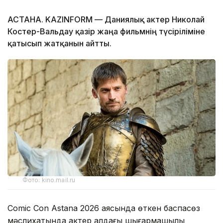
АСТАНА. KAZINFORM — Даниялық актер Николай
Костер-Вальдау қазір жаңа фильмнің түсіріліміне
қатысып жатқанын айтты.
Фото: kino.mail.ru
Comic Con Astana 2026 аясында өткен баспасөз
мәслихатында актер алдағы шығармашылық