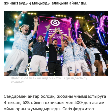
жинақтаудың маңызды алаңына айналды.
Фото: «Болашақ ойындары – 2026» ұйымдастыру
комитеті
Сандармен айтар болсақ, жобаны ұйымдастыруға
4 нысан, 528 ойын техникасы мен 500-ден астам
ойын орны жұмылдырылды. Сегіз фиджитал-