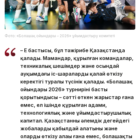
Фото: «Болашақ ойындары – 2026» ұйымдастыру комитеті
– Ең бастысы, бұл тәжірибе Қазақстанда
қалады. Мамандар, құрылған командалар,
техникалық шешімдер және осындай
ауқымдағы іс-шараларды қалай өткізу
керектігі туралы түсінік қалады. «Болашақ
ойындары 2026» турнирінің басты
қорытындысы – сәтті өткен жарыстар ғана
емес, ел ішінде құрылған адами,
технологиялық және ұйымдастырушылық
капитал. Қазақстанның әлемдік деңгейдегі
жобаларды қабылдай алатыны және
оларды өткізу алаңы ғана емес, болашақтың