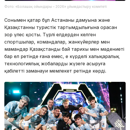
Фото: «Болашақ ойындары – 2026» ұйымдастыру комитеті
Сонымен қатар бұл Астананың дамуына және
Қазақстанның туристік тартымдылығына орасан
зор үлес қосты. Түрлі елдерден келген
спортшылар, командалар, жанкүйерлер мен
мамандар Қазақстанды бай тарихы мен мәдениеті
бар ел ретінде ғана емес, ең күрделі халықаралық
технологиялық жобаларды жүзеге асыруға
қабілетті заманауи мемлекет ретінде көрді.