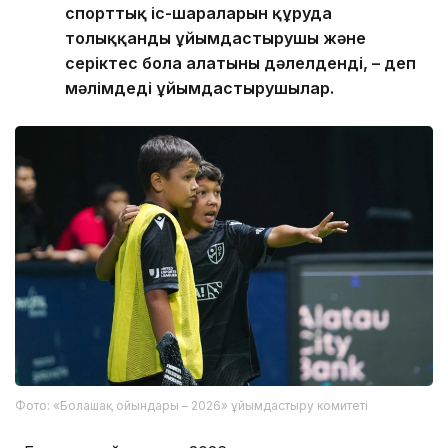
спорттық іс-шараларын құруда
толыққанды ұйымдастырушы және
серіктес бола алатыны дәлелденді, – деп
мәлімдеді ұйымдастырушылар.
Фото: «Болашақ ойындары – 2026» ұйымдастыру комитеті