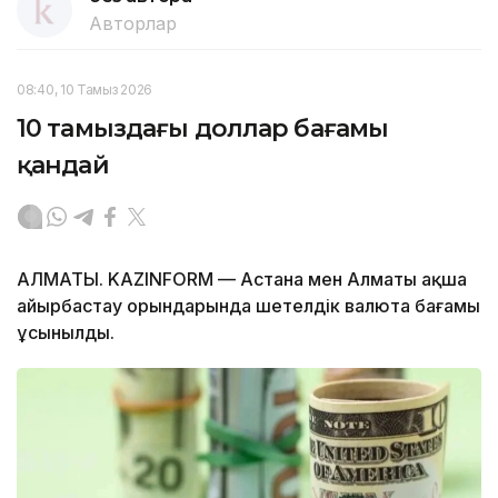
Авторлар
08:40, 10 Тамыз 2026
10 тамыздағы доллар бағамы
қандай
АЛМАТЫ. KAZINFORM — Астана мен Алматы ақша
айырбастау орындарында шетелдік валюта бағамы
ұсынылды.