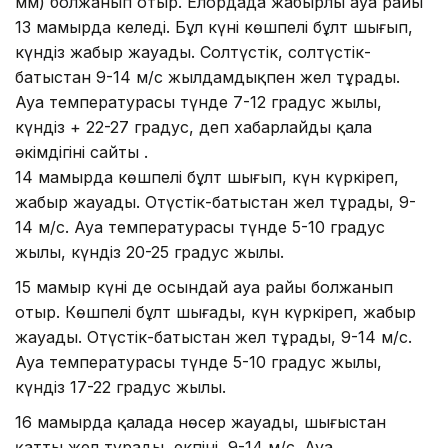
мм) болжанып отыр. Елордада жаңбырлы ауа райы
13 мамырда келеді. Бұл күні көшпелі бұлт шығып,
күндіз жаңбыр жауады. Солтүстік, солтүстік-
батыстан 9-14 м/с жылдамдықпен жел тұрады.
Ауа температурасы түнде 7-12 градус жылы,
күндіз + 22-27 градус, деп хабарлайды қала
әкімдігінің сайты .
14 мамырда көшпелі бұлт шығып, күн күркіреп,
жаңбыр жауады. Оңтүстік-батыстан жел тұрады, 9-
14 м/с. Ауа температурасы түнде 5-10 градус
жылы, күндіз 20-25 градус жылы.
15 мамыр күні де осындай ауа райы болжанып
отыр. Көшпелі бұлт шығады, күн күркіреп, жаңбыр
жауады. Оңтүстік-батыстан жел тұрады, 9-14 м/с.
Ауа температурасы түнде 5-10 градус жылы,
күндіз 17-22 градус жылы.
16 мамырда қалада нөсер жауады, шығыстан
қатты жел тұрады, екпіні 9-14 м/с. Ауа