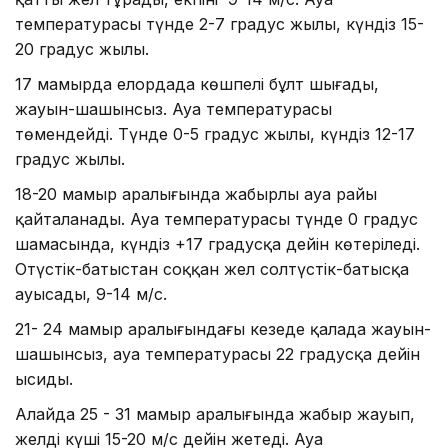
температурасы түнде 2-7 градус жылы, күндіз 15-
20 градус жылы.
17 мамырда елордада көшпелі бұлт шығады,
жауын-шашынсыз. Ауа температурасы
төмендейді. Түнде 0-5 градус жылы, күндіз 12-17
градус жылы.
18-20 мамыр аралығында жаңбырлы ауа райы
қайталанады. Ауа температурасы түнде 0 градус
шамасында, күндіз +17 градусқа дейін көтеріледі.
Оңтүстік-батыстан соққан жел солтүстік-батысқа
ауысады, 9-14 м/с.
21- 24 мамыр аралығындағы кезеңде қалада жауын-
шашынсыз, ауа температурасы 22 градусқа дейін
ысиды.
Алайда 25 - 31 мамыр аралығында жаңбыр жауып,
желдің күші 15-20 м/с дейін жетеді. Ауа