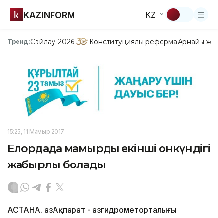
KAZINFORM
KZ
Сайлау-2026
Конституциялық реформа
Арнайы жо
Тренд:
15:25, 11 Мамыр 2017
Елордада мамырдың екінші онкүндігі
жаңбырлы болады
АСТАНА. ҚазАқпарат - Қазгидрометорталығы