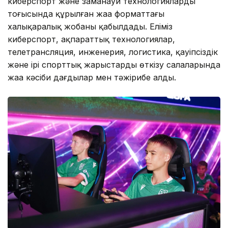
киберспорт және заманауи технологиялардың
тоғысында құрылған жаңа форматтағы
халықаралық жобаны қабылдады. Еліміз
киберспорт, ақпараттық технологиялар,
телетрансляция, инженерия, логистика, қауіпсіздік
және ірі спорттық жарыстарды өткізу салаларында
жаңа кәсіби дағдылар мен тәжірибе алды.