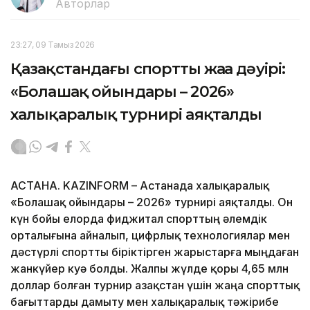
Авторлар
23:27, 09 Тамыз 2026
Қазақстандағы спорттың жаңа дәуірі:
«Болашақ ойындары – 2026»
халықаралық турнирі аяқталды
АСТАНА. KAZINFORM – Астанада халықаралық
«Болашақ ойындары – 2026» турнирі аяқталды. Он
күн бойы елорда фиджитал спорттың әлемдік
орталығына айналып, цифрлық технологиялар мен
дәстүрлі спортты біріктірген жарыстарға мыңдаған
жанкүйер куә болды. Жалпы жүлде қоры 4,65 млн
доллар болған турнир Қазақстан үшін жаңа спорттық
бағыттарды дамыту мен халықаралық тәжірибе