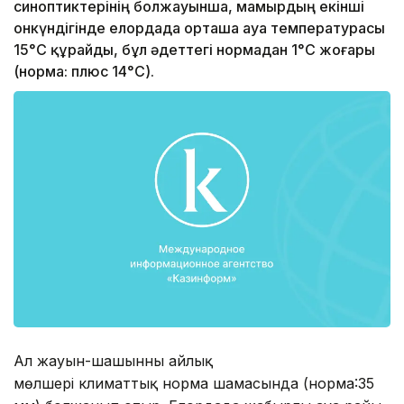
синоптиктерінің болжауынша, мамырдың екінші
онкүндігінде елордада орташа ауа температурасы
15°С құрайды, бұл әдеттегі нормадан 1°С жоғары
(норма: плюс 14°С).
Ал жауын-шашынның айлық
мөлшері климаттық норма шамасында (норма:35