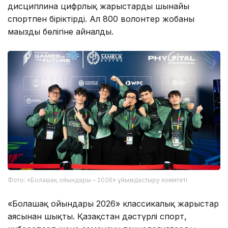
дисциплина цифрлық жарыстарды шынайы
спортпен біріктірді. Ал 800 волонтер жобаның
маңызды бөлігіне айналды.
Фото: «Болашақ ойындары – 2026» ұйымдастыру комитеті
«Болашақ ойындары 2026» классикалық жарыстар
аясынан шықты. Қазақстан дәстүрлі спорт,