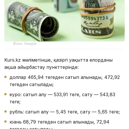
Фото: freepik
Kurs.kz мәліметінше, қазіргі уақытта елорданың
ақша айырбастау пункттерінде:
доллар 465,94 теңгеден сатып алынады, 472,92
теңгеден сатылады;
еуро: сатып алу — 533,91 теңге, сату — 543,83
теңге;
рубль: сатып алу — 5,45 теңге, сату — 5,65 теңге;
юань 68,79 теңгеден сатып алынады, 72,94
теңгеден сатылады.