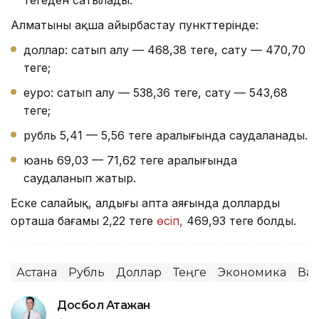
Алматының ақша айырбастау пункттерінде:
доллар: сатып алу — 468,38 теңге, сату — 470,70
теңге;
еуро: сатып алу — 538,36 теңге, сату — 543,68
теңге;
рубль 5,41 — 5,56 теңге аралығында саудаланады.
юань 69,03 — 71,62 теңге аралығында
саудаланып жатыр.
Еске салайық, алдыңғы апта аяғында доллардың
орташа бағамы 2,22 теңге
өсіп,
469,93 теңге болды.
Астана
Рубль
Доллар
Теңге
Экономика
Ва
Досбол Атажан