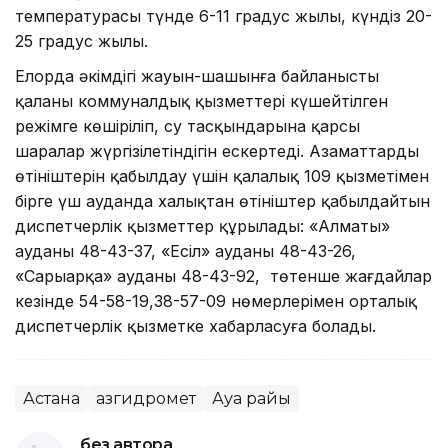
температурасы түнде 6-11 градус жылы, күндіз 20-
25 градус жылы.
Елорда әкімдігі жауын-шашынға байланысты
қаланың коммуналдық қызметтері күшейтілген
режімге көшіріліп, су тасқындарына қарсы
шаралар жүргізілетіндігін ескертеді. Азаматтардың
өтініштерін қабылдау үшін қалалық 109 қызметімен
бірге үш ауданда халықтан өтініштер қабылдайтын
диспетчерлік қызметтер құрылады: «Алматы»
ауданы 48-43-37, «Есіл» ауданы 48-43-26,
«Сарыарқа» ауданы 48-43-92, төтенше жағдайлар
кезінде 54-58-19,38-57-09 нөмерлерімен орталық
диспетчерлік қызметке хабарласуға болады.
Астана
Қазгидромет
Ауа райы
без автора