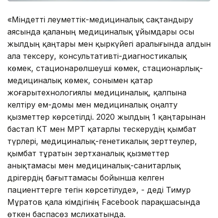
«Міндетті әлеуметтік-медициналық сақтандыру
аясында қаланың медициналық ұйымдары осы
жылдың қаңтары мен қыркүйегі аралығында алдын
ала тексеру, консультативті-диагностикалық
көмек, стационарөлшеуші көмек, стационарлық-
медициналық көмек, сонымен қатар
жоғарытехнологиялы медициналық, қалпына
келтіру ем-домы мен медициналық оңалту
қызметтер көрсетілді. 2020 жылдың 1 қаңтарынан
бастап КТ мен МРТ қатарлы тескерудің қымбат
түрлері, медициналық-генетикалық зерттеулер,
қымбат тұратын зертханалық қызметтер
анықтамасы мен медициналық-санитарлық
дәрігердің бағыттамасы бойынша келген
пациенттерге тегін көрсетілуде», - деді Тимур
Мұратов қала әкімдігінің Facebook парақшасында
өткен баспасөз мәслихатында.