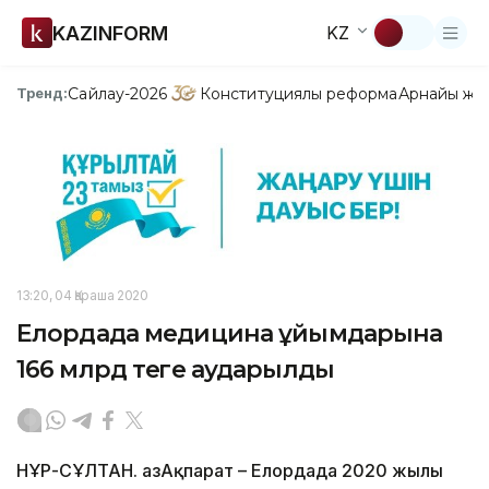
KAZINFORM
KZ
Сайлау-2026
Конституциялық реформа
Арнайы жо
Тренд:
13:20, 04 Қараша 2020
Елордада медицина ұйымдарына
166 млрд теңге аударылды
НҰР-СҰЛТАН. ҚазАқпарат – Елордада 2020 жылы