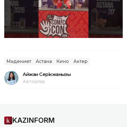
Мәдениет
Астана
Кино
Актер
Айжан Серікжанқызы
Авторлар
KAZINFORM