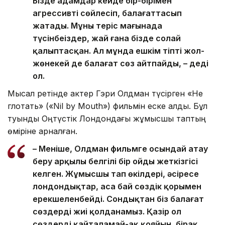
Бізде адамдар кейде бір-бірімен
агрессивті сөйлесіп, балағаттасып
жатады. Мұны теріс мағынада
түсінбеңіздер, жай ғана бізде солай
қалыптасқан. Ал мұнда ешкім тіпті жол-
жөнекей де балағат сөз айтпайды, – деді
ол.
Мысал ретінде актер Гэри Олдман түсірген «Не
глотать» («Nil by Mouth») фильмін еске алды. Бұл
туынды Оңтүстік Лондондағы жұмысшы таптың
өміріне арналған.
– Меніңше, Олдман фильмге осындай атау
беру арқылы белгілі бір ойды жеткізгісі
келген. Жұмысшы тап өкілдері, әсіресе
лондондықтар, аса бай сөздік қорымен
ерекшеленбейді. Сондықтан біз балағат
сөздерді жиі қолданамыз. Қазір ол
сөздерді қайталамай-ақ қояйын, бірақ