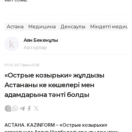
Астана
Медицина
Денсаулық
Міндетті медици
Аян Бекенұлы
Авторлар
01:14, 09 Тамыз 2026
«Острые козырьки» жұлдызы
Астананың кең көшелері мен
адамдарына тәнті болды
АСТАНА. KAZINFORM – «Острые козырьки»
сериалында Артур Шелби рөлі арқылы танылған