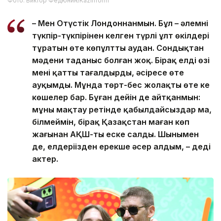
Фото: Виктор Федюнин/Kazinform
– Мен Оңтүстік Лондоннанмын. Бұл – әлемнің
түкпір-түкпірінен келген түрлі ұлт өкілдері
тұратын өте көпұлтты аудан. Сондықтан
мәдени таңданыс болған жоқ. Бірақ елдің өзі
мені қатты таңғалдырды, әсіресе өте
ауқымды. Мұнда төрт-бес жолақты өте кең
көшелер бар. Бұған дейін де айтқанмын:
мұны мақтау ретінде қабылдайсыздар ма,
білмеймін, бірақ Қазақстан маған көп
жағынан АҚШ-ты еске салды. Шынымен
де, елдеріңізден ерекше әсер алдым, – деді
актер.