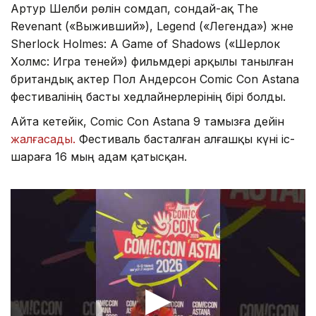
Артур Шелби рөлін сомдап, сондай-ақ The
Revenant («Выживший»), Legend («Легенда») және
Sherlock Holmes: A Game of Shadows («Шерлок
Холмс: Игра теней») фильмдері арқылы танылған
британдық актер Пол Андерсон Comic Con Astana
фестивалінің басты хедлайнерлерінің бірі болды.
Айта кетейік, Comic Con Astana 9 тамызға дейін
жалғасады.
Фестиваль басталған алғашқы күні іс-
шараға 16 мың адам қатысқан.