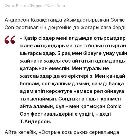
Фото: Виктор Федюни/Kazinform
Андерсон Қазақстанда ұйымдастырылған Comic
Con фестивалінің деңгейіне де жоғары баға берді.
– Қазір сіздер менің алдымда отырсыздар
және айтқандарыма тәнті болып отырған
шығарсыздар. Бірақ мен біреуге ұнау үшін
жай ғана жақсы сөз айтатын адамдардың
қатарынан емеспін. Мен туралы не
жазсаңыздар да өз еріктеріңіз. Мен қандай
болсам, сол қалпымдамын, өзімді басқа
адам етіп көрсетуге немесе рөл ойнауға
тырыспаймын. Сондықтан шын көңілмен
айта аламын, бұл – мен қатысқан Comic
Con фестивальдерінің ең үздігі, – деді
Т.Андерсон.
Айта кетейік, «Острые козырьки» сериалында