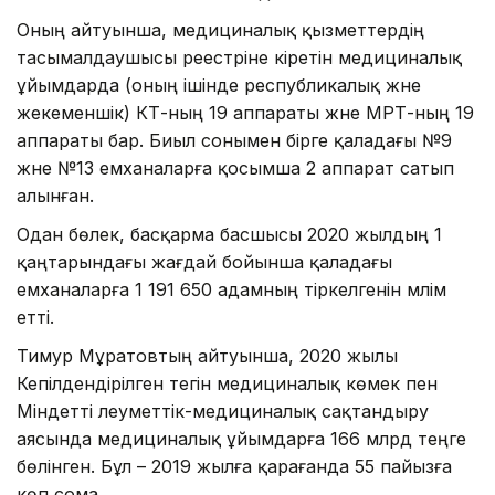
Оның айтуынша, медициналық қызметтердің
тасымалдаушысы реестріне кіретін медициналық
ұйымдарда (оның ішінде республикалық және
жекеменшік) КТ-ның 19 аппараты және МРТ-ның 19
аппараты бар. Биыл сонымен бірге қаладағы №9
және №13 емханаларға қосымша 2 аппарат сатып
алынған.
Одан бөлек, басқарма басшысы 2020 жылдың 1
қаңтарындағы жағдай бойынша қаладағы
емханаларға 1 191 650 адамның тіркелгенін мәлім
етті.
Тимур Мұратовтың айтуынша, 2020 жылы
Кепілдендірілген тегін медициналық көмек пен
Міндетті әлеуметтік-медициналық сақтандыру
аясында медициналық ұйымдарға 166 млрд теңге
бөлінген. Бұл – 2019 жылға қарағанда 55 пайызға
көп сома.