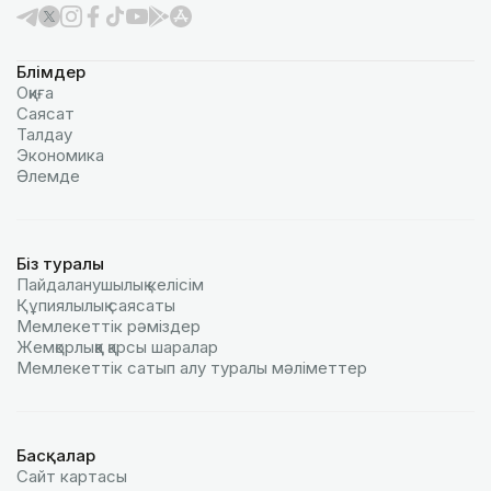
Бөлімдер
Оқиға
Саясат
Талдау
Экономика
Әлемде
Біз туралы
Пайдаланушылық келiciм
Құпиялылық саясаты
Мемлекеттік рәміздер
Жемқорлыққа қарсы шаралар
Мемлекеттік сатып алу туралы мәлiметтер
Басқалар
Сайт картасы