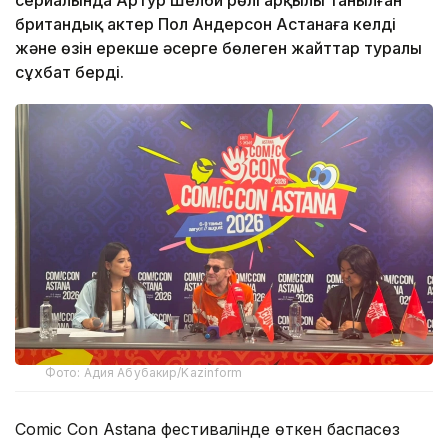
британдық актер Пол Андерсон Астанаға келді
және өзін ерекше әсерге бөлеген жайттар туралы
сұхбат берді.
Фото: Адия Абубакир/Kazinform
Comic Con Astana фестивалінде өткен баспасөз