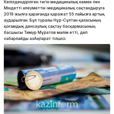
Кепілдендірілген тегін медициналық көмек пен
Міндетті әлеуметтік-медициналық сақтандыруға
2019 жылға қарағанда қаражат 55 пайызға артық
аударылған. Бұл туралы Нұр-Сұлтан қаласының
қоғамдық денсаулық сақтау басқармасының
басшысы Тимур Мұратов мәлім етті, деп
хабарлайды ҚазАқпарат тілшісі.