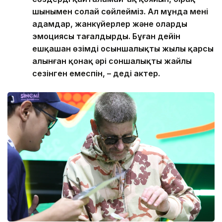
шынымен солай сөйлейміз. Ал мұнда мені
адамдар, жанкүйерлер және олардың
эмоциясы таңғалдырды. Бұған дейін
ешқашан өзімді осыншалықты жылы қарсы
алынған қонақ әрі соншалықты жайлы
сезінген емеспін, – деді актер.