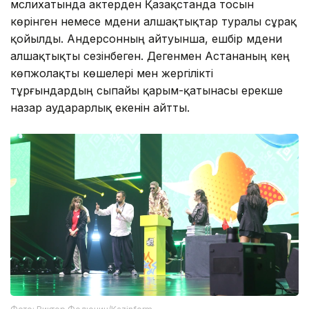
мәслихатында актерден Қазақстанда тосын
көрінген немесе мәдени алшақтықтар туралы сұрақ
қойылды. Андерсонның айтуынша, ешбір мәдени
алшақтықты сезінбеген. Дегенмен Астананың кең
көпжолақты көшелері мен жергілікті
тұрғындардың сыпайы қарым-қатынасы ерекше
назар аударарлық екенін айтты.