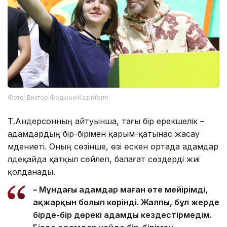
Фото: Виктор Федюни/Kazinform
Т.Андерсонның айтуынша, тағы бір ерекшелік –
адамдардың бір-бірімен қарым-қатынас жасау
мәдениеті. Оның сөзінше, өзі өскен ортада адамдар
әлдеқайда қатқыл сөйлеп, балағат сөздерді жиі
қолданады.
– Мұндағы адамдар маған өте мейірімді,
ақжарқын болып көрінді. Жалпы, бұл жерде
бірде-бір дөрекі адамды кездестірмедім.