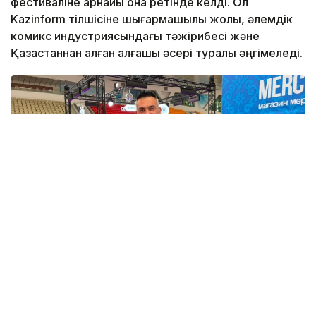
фестиваліне арнайы қонақ ретінде келді. Ол
Kazinform тілшісіне шығармашылық жолы, әлемдік
комикс индустриясындағы тәжірибесі және
Қазақстаннан алған алғашқы әсері туралы әңгімеледі.
Фото: Назерке Сүйіндікова/Kazinform
Паоло Панталена Red Hood, Deathstroke, Batman:
Shadow War жобаларымен, сондай-ақ Marvel-дің