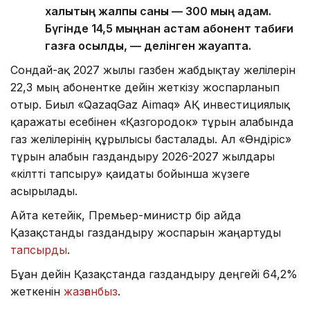
халықтың жалпы саны — 300 мың адам.
Бүгінде 14,5 мыңнан астам абонент табиғи
газға қосылды, — делінген жауапта.
Сондай-ақ 2027 жылы газбен жабдықтау желілерін
22,3 мың абонентке дейін жеткізу жоспарланып
отыр. Биыл «QazaqGaz Aimaq» АҚ инвестициялық
қаражаты есебінен «Қазгородок» тұрғын алабында
газ желілерінің құрылысы басталады. Ал «Өндіріс»
тұрғын алабын газдандыру 2026-2027 жылдары
«кілтті тапсыру» қағидаты бойынша жүзеге
асырылады.
Айта кетейік, Премьер-министр бір айда
Қазақстанды газдандыру жоспарын жаңартуды
тапсырды
.
Бұған дейін Қазақстанда газдандыру деңгейі 64,2%
жеткенін
жазғанбыз
.