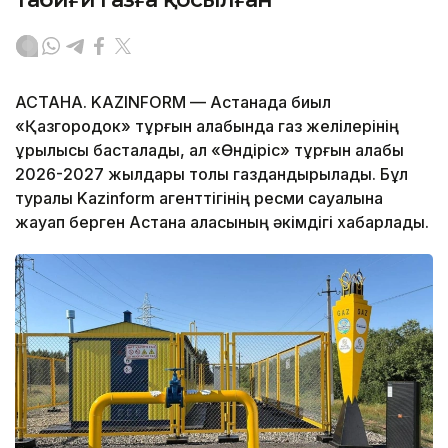
АСТАНА. KAZINFORM — Астанада биыл
«Қазгородок» тұрғын алабында газ желілерінің
құрылысы басталады, ал «Өндіріс» тұрғын алабы
2026-2027 жылдары толық газдандырылады. Бұл
туралы Kazinform агенттігінің ресми сауалына
жауап берген Астана қаласының әкімдігі хабарлады.