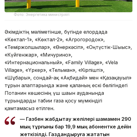
Фото: Энергетика министрлігі
Әкімдіктің мәліметінше, бүгінде елордада
«Көктал-1», «Көктал-2», «Агрогородок»,
«Теміржолшылар», «Өнеркәсіп», «Оңтүстік-Шығыс»,
«Күйгенжар», «Мичурино»,
«Интернациональный», «Family Village», «Vela
Village», «Үркер», «Тельман», «Кірпішті»,
«Шұбары», сондай-ақ «Ақбидай» мен «Қазақауыл»
тұрғын алаптарында және қаланың ескі бөлігіндегі
Потанин көшесінің үш шағын ауданында
тұрғындарды табиғи газға қосу мүмкіндігі
қамтамасыз етілген.
— Газбен жабдықтау желілері шамамен 290
мың тұрғыны бар 19,9 мың абонентке дейін
жеткізілді. Газдандыруға жататын