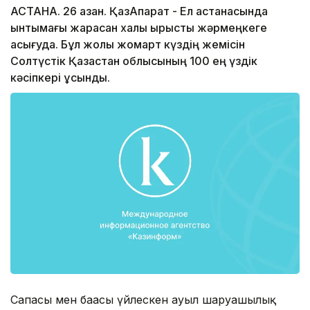
АСТАНА. 26 қазан. ҚазАқпарат - Ел астанасында
ынтымағы жарасқан халық ырысты жәрмеңкеге
асығуда. Бұл жолы жомарт күздің жемісін
Солтүстік Қазақстан облысының 100 ең үздік
кәсіпкері ұсынды.
Сапасы мен бағасы үйлескен ауыл шаруашылық