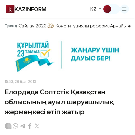
KAZINFORM
KZ
Сайлау-2026
Конституциялық реформа
Арнайы жо
Тренд:
15:53, 26 Қазан 2013
Елордада Солтүстік Қазақстан
облысының ауыл шаруашылық
жәрмеңкесі өтіп жатыр