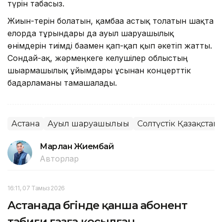
түрін табасыз.
Жиын-терін болатын, қамбаға астық толатын шақта
елорда тұрғындары да ауыл шаруашылық
өнімдерін тиімді бағамен қап-қап қып әкетіп жатты.
Сондай-ақ, жәрмеңкеге келушілер облыстың
шығармашылық ұйымдары ұсынған концерттік
бағдарламаны тамашалады.
Астана
Ауыл шаруашылығы
Солтүстік Қазақстан
Марлан Жиембай
Авторлар
16:11, 07 Тамыз 2026
Астанада бүгінде қанша абонент
табиғи газға қосылған