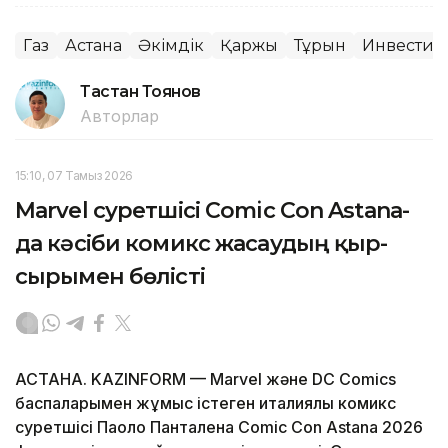
Газ
Астана
Әкімдік
Қаржы
Тұрғын
Инвестиц
Тастан Тоянов
Авторлар
15:10, 07 Тамыз 2026
Marvel суретшісі Comic Con Astana-
да кәсіби комикс жасаудың қыр-
сырымен бөлісті
АСТАНА. KAZINFORM — Marvel және DC Comics
баспаларымен жұмыс істеген италиялық комикс
суретшісі Паоло Панталена Comic Con Astana 2026