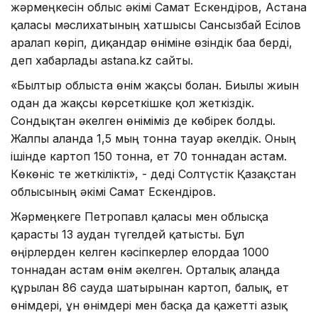
жәрмеңкесін облыс әкімі Самат Ескендіров, Астана
қаласы мәслихатының хатшысы Сансызбай Есілов
аралап көріп, диқандар өніміне өзіндік баға берді,
деп хабарлады аstana.kz сайты.
«Былтыр облыста өнім жақсы болған. Биылғы жиын
одан да жақсы көрсеткішке қол жеткіздік.
Сондықтан әкелген өніміміз де көбірек болды.
Жалпы алғанда 1,5 мың тонна тауар әкелдік. Оның
ішінде картоп 150 тонна, ет 70 тоннадан астам.
Көкөніс те жеткілікті», - деді Солтүстік Қазақстан
облысының әкімі Самат Ескендіров.
Жәрмеңкеге Петропавл қаласы мен облысқа
қарасты 13 аудан түгелдей қатысты. Бұл
өңірлерден келген кәсіпкерлер елордаға 1000
тоннадан астам өнім әкелген. Орталық алаңда
құрылған 86 сауда шатырынан картоп, балық, ет
өнімдері, ұн өнімдері мен басқа да қажетті азық