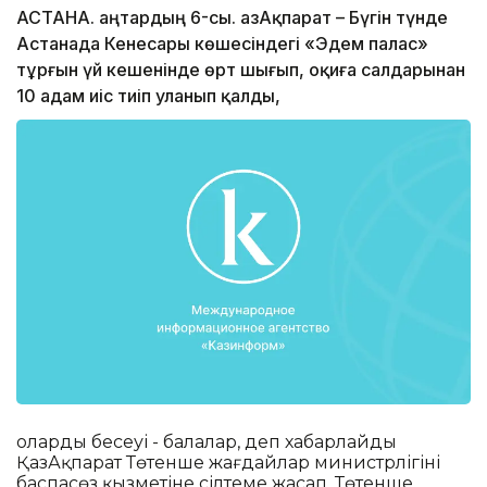
АСТАНА. Қаңтардың 6-сы. ҚазАқпарат – Бүгін түнде
Астанада Кенесары көшесіндегі «Эдем палас»
тұрғын үй кешенінде өрт шығып, оқиға салдарынан
10 адам иіс тиіп уланып қалды,
олардың бесеуі - балалар, деп хабарлайды
ҚазАқпарат Төтенше жағдайлар министрлігінің
баспасөз қызметіне сілтеме жасап. Төтенше