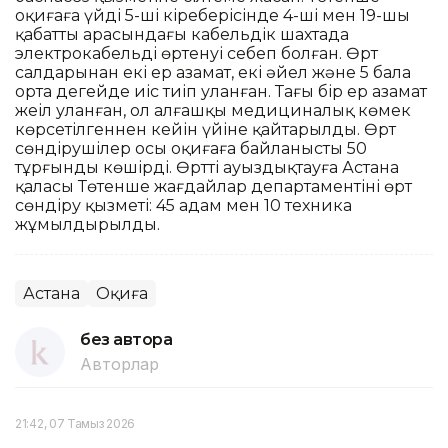
оқиғаға үйдің 5-ші кіреберісінде 4-ші мен 19-шы
қабаттың арасындағы кабельдік шахтада
электрокабельдің өртенуі себеп болған. Өрт
салдарынан екі ер азамат, екі әйел және 5 бала
орта деңгейде иіс тиіп уланған. Тағы бір ер азамат
жеңіл уланған, ол алғашқы медициналық көмек
көрсетілгеннен кейін үйіне қайтарылды. Өрт
сөндірушілер осы оқиғаға байланысты 50
тұрғынды көшірді. Өртті ауыздықтауға Астана
қаласы Төтенше жағдайлар департаментінің өрт
сөндіру қызметі: 45 адам мен 10 техника
жұмылдырылды.
Астана
Оқиға
без автора
Авторлар
21:42, 07 Тамыз 2026