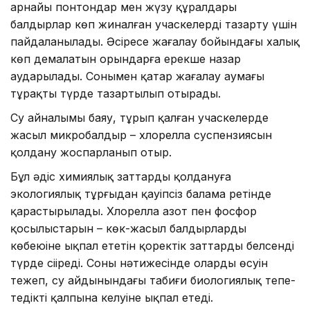
арнайы понтондар мен жүзу құралдары
балдырлар көп жиналған учаскелерді тазарту үшін
пайдаланылады. Әсіресе жағалау бойындағы халық
көп демалатын орындарға ерекше назар
аударылады. Сонымен қатар жағалау аумағы
тұрақты түрде тазартылып отырады.
Су айналымы баяу, тұрып қалған учаскелерде
жасыл микробалдыр – хлорелла суспензиясын
қолдану жоспарланып отыр.
Бұл әдіс химиялық заттарды қолдануға
экологиялық тұрғыдан қауіпсіз балама ретінде
қарастырылады. Хлорелла азот пен фосфор
қосылыстарын – көк-жасыл балдырлардың
көбеюіне ықпал ететін қоректік заттарды белсенді
түрде сіңіреді. Соның нәтижесінде олардың өсуін
тежеп, су айдынындағы табиғи биологиялық тепе-
теңдіктің қалпына келуіне ықпал етеді.