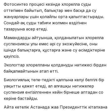
Фотосинтез процесі кезінде хлорелла суды
оттегімен байытып, балықтар мен басқа да су
жануарлары үшін қолайлы орта қалыптастырады.
Сондай-ақ судың табиғи жолмен өздігінен
тазаруына әсер етеді.
Мамандардың айтуынша, қолданылатын хлорелла
суспензиясы улы емес әрі су экожүйесіне, оның
ішінде балықтарға, құстарға және су өсімдіктеріне
қауіпсіз.
Экологтар хлорелланы қолданудың нәтижесі бірден
байқалмайтынын атап өтті.
Биологиялық тепе-теңдіктің қалпына келуі белгілі бір
уақытты қажет етеді, ал алғашқы нәтижелер
суспензия енгізілгеннен кейін бірнеше аптадан соң
көріне бастайды.
Айта кетелік Астанада жаңа Президенттік кітапхана