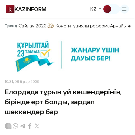
KAZINFORM
KZ
Сайлау-2026
Конституциялық реформа
Арнайы жо
Тренд:
10:31, 06 Қаңтар 2009
Елордада тұрғын үй кешендерінің
бірінде өрт болды, зардап
шеккендер бар