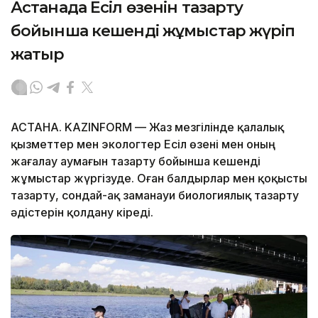
Астанада Есіл өзенін тазарту
бойынша кешенді жұмыстар жүріп
жатыр
АСТАНА. KAZINFORM — Жаз мезгілінде қалалық
қызметтер мен экологтер Есіл өзені мен оның
жағалау аумағын тазарту бойынша кешенді
жұмыстар жүргізуде. Оған балдырлар мен қоқысты
тазарту, сондай-ақ заманауи биологиялық тазарту
әдістерін қолдану кіреді.