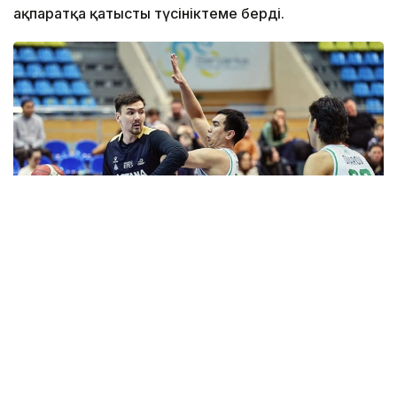
ақпаратқа қатысты түсініктеме берді.
Фото: astanabasket.kz
Спорт және дене шынықтыру істері комитетінің
төрағасы Руслан Есеналиннің мәліметінше соңғы
жылдары клубтың халықаралық аренадағы