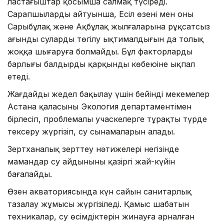
ластағыштар қосымша салмақ түсіреді.
Сарапшылардың айтуынша, Есіл өзені мен оның
Сарыбұлақ және Ақбұлақ жылғаларына рұқсатсыз
ағынды сулардың төгілу ықтималдығын да толық
жоққа шығаруға болмайды. Бұл факторлардың
барлығы балдырдың қарқынды көбеюіне ықпал
етеді.
Жағдайды жедел бақылау үшін бейінді мекемелер
Астана қаласының Экология департаментімен
бірлесіп, проблемалы учаскелерге тұрақты түрде
тексеру жүргізіп, су сынамаларын алады.
Зертханалық зерттеу нәтижелері негізінде
мамандар су айдынының қазіргі жай-күйін
бағалайды.
Өзен акваториясында күн сайын санитарлық
тазалау жұмысы жүргізіледі. Қамыс шабатын
техникалар, су өсімдіктерін жинауға арналған