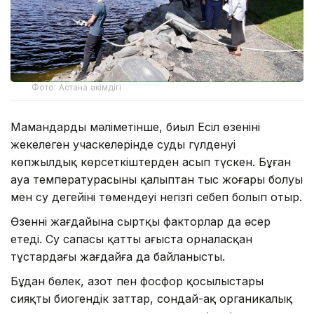
Фото: Астана әкімдігі
Мамандардың мәліметінше, биыл Есіл өзенінің
жекелеген учаскелерінде судың гүлденуі
көпжылдық көрсеткіштерден асып түскен. Бұған
ауа температурасының қалыптан тыс жоғары болуы
мен су деңгейінің төмендеуі негізгі себеп болып отыр.
Өзеннің жағдайына сыртқы факторлар да әсер
етеді. Су сапасы қатты ағыста орналасқан
тұстардағы жағдайға да байланысты.
Бұдан бөлек, азот пен фосфор қосылыстары
сияқты биогендік заттар, сондай-ақ органикалық