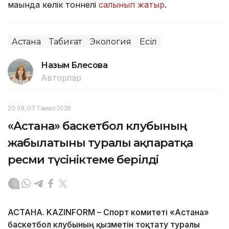
маңында көлік тоннелі
салынып жатыр
.
Астана
Табиғат
Экология
Есіл
Назым Бөлесова
Авторлар
20:38, 07 Тамыз 2026
«Астана» баскетбол клубының
жабылатыны туралы ақпаратқа
ресми түсініктеме берілді
АСТАНА. KAZINFORM – Спорт комитеті «Астана»
баскетбол клубының қызметін тоқтату туралы