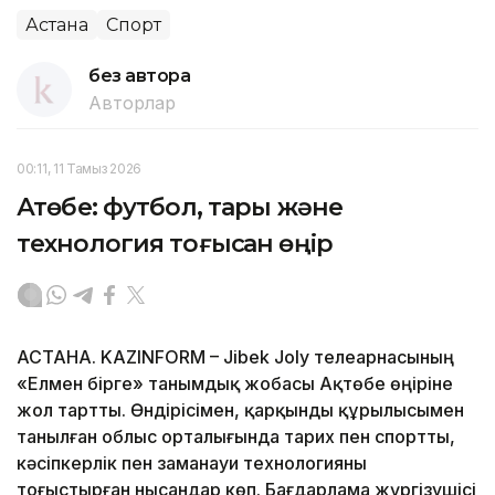
Астана
Спорт
без автора
Авторлар
00:11, 11 Тамыз 2026
Ақтөбе: футбол, тары және
технология тоғысқан өңір
АСТАНА. KAZINFORM – Jibek Joly телеарнасының
«Елмен бірге» танымдық жобасы Ақтөбе өңіріне
жол тартты. Өндірісімен, қарқынды құрылысымен
танылған облыс орталығында тарих пен спортты,
кәсіпкерлік пен заманауи технологияны
тоғыстырған нысандар көп. Бағдарлама жүргізушісі