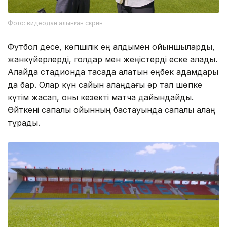
Фото: видеодан алынған скрин
Футбол десе, көпшілік ең алдымен ойыншыларды,
жанкүйерлерді, голдар мен жеңістерді еске алады.
Алайда стадионда тасада қалатын еңбек адамдары
да бар. Олар күн сайын алаңдағы әр тал шөпке
күтім жасап, оны кезекті матчқа дайындайды.
Өйткені сапалы ойынның бастауында сапалы алаң
тұрады.