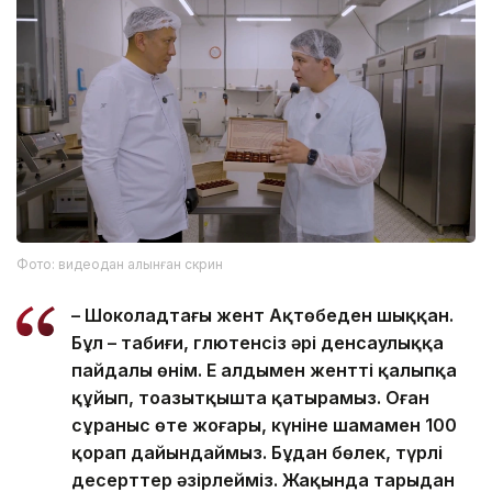
Фото: видеодан алынған скрин
– Шоколадтағы жент Ақтөбеден шыққан.
Бұл – табиғи, глютенсіз әрі денсаулыққа
пайдалы өнім. Ең алдымен жентті қалыпқа
құйып, тоңазытқышта қатырамыз. Оған
сұраныс өте жоғары, күніне шамамен 100
қорап дайындаймыз. Бұдан бөлек, түрлі
десерттер әзірлейміз. Жақында тарыдан