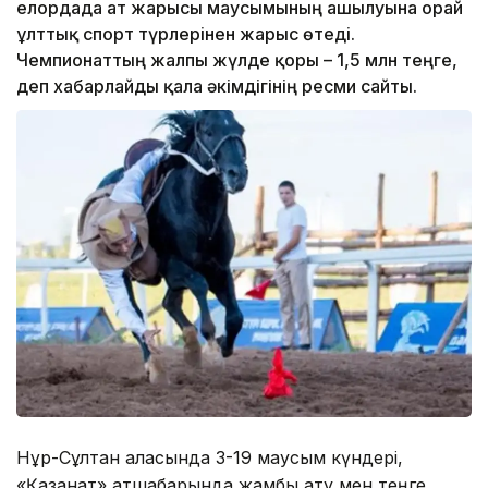
елордада ат жарысы маусымының ашылуына орай
ұлттық спорт түрлерінен жарыс өтеді.
Чемпионаттың жалпы жүлде қоры – 1,5 млн теңге,
деп хабарлайды қала әкімдігінің ресми сайты.
Нұр-Сұлтан қаласында 3-19 маусым күндері,
«Қазанат» атшабарында жамбы ату мен теңге