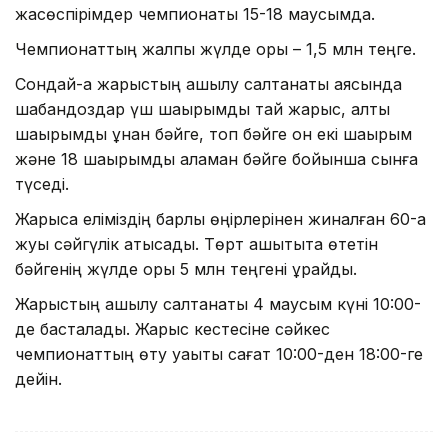
жасөспірімдер чемпионаты 15-18 маусымда.
Чемпионаттың жалпы жүлде қоры – 1,5 млн теңге.
Сондай-ақ жарыстың ашылу салтанаты аясында
шабандоздар үш шақырымдық тай жарыс, алты
шақырымдық құнан бәйге, топ бәйге он екі шақырым
және 18 шақырымдық аламан бәйге бойынша сынға
түседі.
Жарысқа еліміздің барлық өңірлерінен жиналған 60-қа
жуық сәйгүлік қатысады. Төрт қашықтықта өтетін
бәйгенің жүлде қоры 5 млн теңгені құрайды.
Жарыстың ашылу салтанаты 4 маусым күні 10:00-
де басталады. Жарыс кестесіне сәйкес
чемпионаттың өту уақыты сағат 10:00-ден 18:00-ге
дейін.