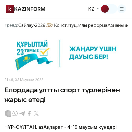
KAZINFORM
KZ
Сайлау-2026
Конституциялық реформа
Арнайы жо
Тренд:
21:46, 03 Маусым 2022
Елордада ұлттық спорт түрлерінен
жарыс өтеді
НҰР-СҰЛТАН. ҚазАқпарат - 4-19 маусым күндері