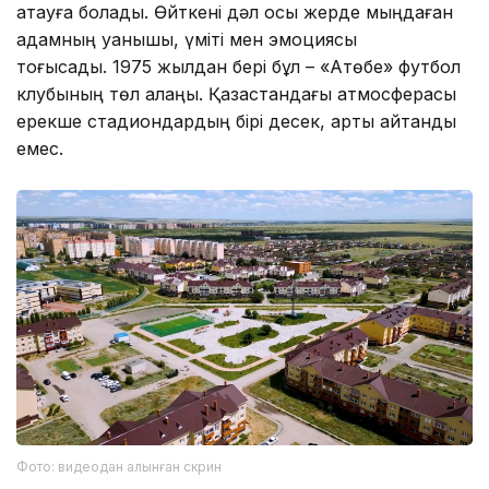
атауға болады. Өйткені дәл осы жерде мыңдаған
адамның қуанышы, үміті мен эмоциясы
тоғысады. 1975 жылдан бері бұл – «Ақтөбе» футбол
клубының төл алаңы. Қазақстандағы атмосферасы
ерекше стадиондардың бірі десек, артық айтқандық
емес.
Фото: видеодан алынған скрин