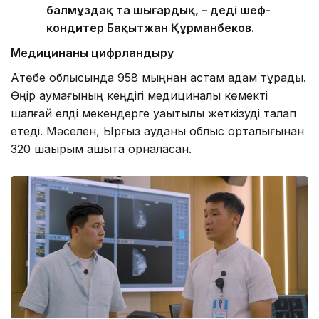
балмұздақ та шығардық, – деді шеф-
кондитер Бақытжан Құрманбеков.
Медицинаны цифрландыру
Ақтөбе облысында 958 мыңнан астам адам тұрады.
Өңір аумағының кеңдігі медициналық көмекті
шалғай елді мекендерге уақытылы жеткізуді талап
етеді. Мәселен, Ырғыз ауданы облыс орталығынан
320 шақырым қашықта орналасқан.