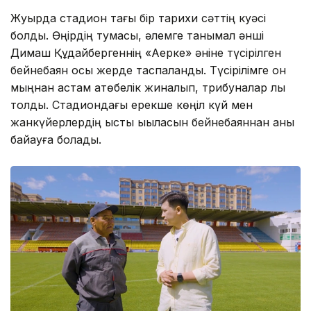
Жуырда стадион тағы бір тарихи сәттің куәсі
болды. Өңірдің тумасы, әлемге танымал әнші
Димаш Құдайбергеннің «Ақерке» әніне түсірілген
бейнебаян осы жерде таспаланды. Түсірілімге он
мыңнан астам ақтөбелік жиналып, трибуналар лық
толды. Стадиондағы ерекше көңіл күй мен
жанкүйерлердің ыстық ықыласын бейнебаяннан анық
байқауға болады.