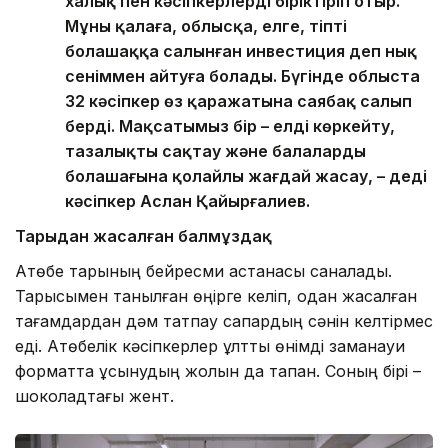
халық пен кәсіпкерлерді біріктіріп отыр.
Мұны қалаға, облысқа, елге, тіпті
болашаққа салынған инвестиция деп нық
сеніммен айтуға болады. Бүгінде облыста
32 кәсіпкер өз қаражатына саябақ салып
берді. Мақсатымыз бір – елді көркейту,
тазалықты сақтау және балалардың
болашағына қолайлы жағдай жасау, – деді
кәсіпкер Аслан Қайырғалиев.
Тарыдан жасалған балмұздақ
Ақтөбе тарының бейресми астанасы саналады.
Тарысымен танылған өңірге келіп, одан жасалған
тағамдардан дәм татпау сапардың сәнін келтірмес
еді. Ақтөбелік кәсіпкерлер ұлттық өнімді заманауи
форматта ұсынудың жолын да тапқан. Соның бірі –
шоколадтағы жент.