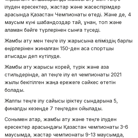
ілуден ересектер, жастар және жасөспірімдер
арасында Қазақстан Чемпионаты өтеді. Және де, 4
маусым күні шабандоздар тай, құнан, топ және
аламан бәйге түрлерінен сынға түседі.
Жамбы ату мен теңге ілу жарысына еліміздің барлық
өңірлерінен жиналған 150-ден аса спортшы
қатысады деп күтілуде.
Жамбы ату жарысы корей, түрік және қазақ
стильдерінде, ал теңге ілу ел чемпионаты 2021
жылы бекітілген жаңа ережеге сәйкес өтетін
болады.
Жалпы теңге ілу сайысы іріктеу сындарына 5,
финалдық кезеңде 7 теңгеден қойылады.
Сонымен қатар, жамбы ату және теңге ілуден
ересектер арасындағы Қазақстан чемпионаты 3-6
маусымда, жастар чемпионаты 9-13 маусымда,