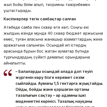
жыл бойы білім алып, теорияны тәжірибемен
ұштастырады.
Кәсіпкерлер тегін саябақтар салған
Ақтөбеде саябақ пен сквер өте көп. Соңғы екі
жылдың өзінде мұнда 40 сквер бюджет қаржысына
емес, туған қаласына жанашыр азаматтардың жеке
қаражатына салынған. Осындай игі істердің
арқасында бұрын бос жатқан аумақтар бүгінде
тұрғындардың сүйікті демалыс орындарына
айналыпты.
– Балалардың осындай алаңда доп теуіп
жүргенін көру бізге керемет сезім
сыйлайды. Аумағы 1,5 гектарға жуықтайды.
Ойдың, бойдың және қоршаған ортаның
тазалығын сақтау – әр адамның ішкі
мәдениетінің көрінісі. Тазалық науқаны