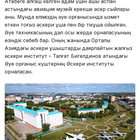
Ақтөбеге алғаш келген адам үшін ашық аспан
астындағы авиация музейі ерекше әсер сыйлары
анық. Мұнда еліміздің әуе қорғанысында қызмет
еткен тоғыз әскери ұшақ пен бір тікұшақ қойылған.
Әуе техникасының дәл осы жерде орналасуының
өзіндік себебі бар. Оның жанында Орталық
Азиядағы әскери ұшқыштарды даярлайтын жалғыз
әскери институт – Талғат Бигелдинов атындағы
Әуе қорғаныс күштерінің Әскери институты
орналасқан.