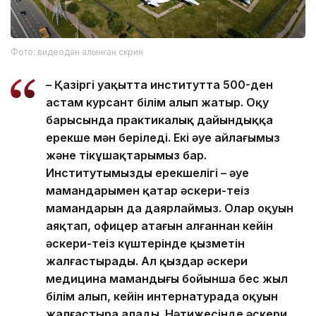
Фото: видеодан алынған скрин
– Қазіргі уақытта институтта 500-ден
астам курсант білім алып жатыр. Оқу
барысында практикалық дайындыққа
ерекше мән беріледі. Екі әуе айлағымыз
және тікұшақтарымыз бар.
Институтымыздың ерекшелігі – әуе
мамандарымен қатар әскери-теңіз
мамандарын да даярлаймыз. Олар оқуын
аяқтап, офицер атағын алғаннан кейін
әскери-теңіз күштерінде қызметін
жалғастырады. Ал қыздар әскери
медицина мамандығы бойынша бес жыл
білім алып, кейін интернатурада оқуын
жалғастыра алады. Нәтижесінде әскери