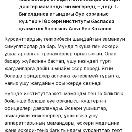
дәрігер мамандығын меңгереді, – деді Т.
Бигелдинов атындағы Әуе қорғаныс
күштерінің Әскери институты баспасөз
қызметінің басшысы Асылбек Коханов.
Курсанттардың тәжірибесін шыңдайтын заманауи
симуляторлар да бар. Мұнда тікұшақ пен әскери
ұшаққа арналған тренажерлер орнатылған. Олар
басқару жүйесінен бастап, ұшу кезіндегі түрлі
жағдайларға дейін шынайы әсер береді. Яғни
болашақ офицерлер аспанға көтерілмей тұрып-ақ,
нағыз ұшу жағдайын осы жерде сезінеді.
Бүгінде институтта жеті мамандық пен 15 біліктілік
бойынша болашақ әуе қорғанысы күштерінің
офицерлері даярланады. Әскери ұшқыштар,
авиациялық инженерлер, ұшқышсыз ұшу
аппараттарының мамандары, әскери медицина
және әскери-теңіз бағытындағы курсанттар төрт