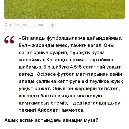
Фото: видеодан алынған скрин
– Біз алаңды футболшыларға дайындаймыз.
Бұл – жасанды емес, табиғи көгал. Оны
сағат сайын суарып, тұрақты күтім
жасаймыз. Көгалды шахмат тәртібімен
шабамыз. Бір шабуға 4,5-5 сағаттай уақыт
кетеді. Әсіресе футбол матчтарынан кейін
алаңды қалпына келтіруге екі тәулікке жуық
уақыт қажет. Ойылған жерлерін тегістеп,
көгалдың бастапқы қалпына келуін
қамтамасыз етеміз, – деді көгалдандыру
технигі Айболат Нығметов.
Ашық аспан астындағы авиация музейі