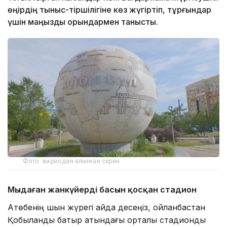
өңірдің тыныс-тіршілігіне көз жүгіртіп, тұрғындар
үшін маңызды орындармен танысты.
Фото: видеодан алынған скрин
Мыңдаған жанкүйердің басын қосқан стадион
Ақтөбенің шын жүрегі қайда десеңіз, ойланбастан
Қобыланды батыр атындағы орталық стадионды