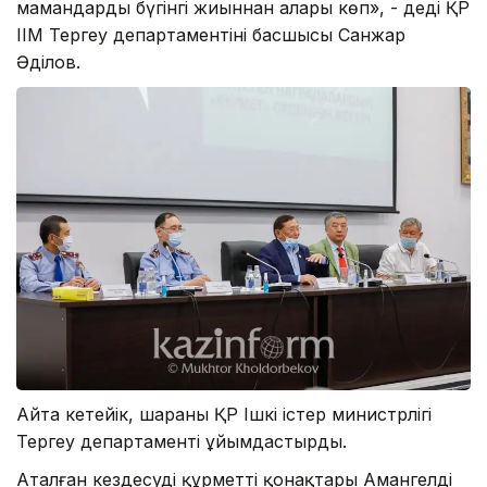
мамандардың бүгінгі жиыннан алары көп», - деді ҚР
ІІМ Тергеу департаментінің басшысы Санжар
Әділов.
Айта кетейік, шараны ҚР Ішкі істер министрлігі
Тергеу департаменті ұйымдастырды.
Аталған кездесудің құрметті қонақтары Амангелді