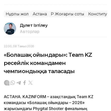
Нұрлы жол
Астана
ҚР Жоғарғы соты
Конституц
Дәулет Ізтілеу
Авторлар
22:00, 08 Тамыз 2026
«Болашақ ойындары»: Team KZ
ресейлік командамен
чемпиондыққа таласады
АСТАНА. KAZINFORM – Қазақстандық Team KZ
командасы «Болашақ ойындары – 2026»
жарысындағы Phygital Shooter финалының