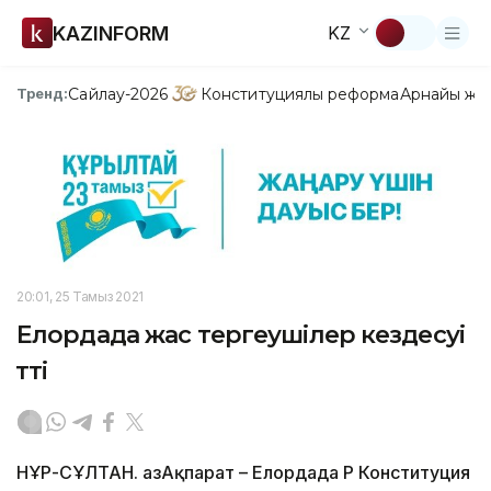
KAZINFORM
KZ
Сайлау-2026
Конституциялық реформа
Арнайы жо
Тренд:
20:01, 25 Тамыз 2021
Елордада жас тергеушілер кездесуі
өтті
НҰР-СҰЛТАН. ҚазАқпарат – Елордада ҚР Конституция