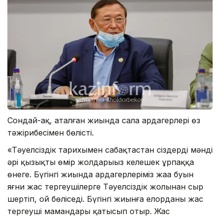
Сондай-ақ, аталған жиында сала ардагерлері өз
тәжірибесімен бөлісті.
«Тәуелсіздік тарихымен сабақтастан сіздердің мәнді
әрі қызықты өмір жолдарыңыз келешек ұрпаққа
өнеге. Бүгінгі жиында ардагерлеріміз жаңа буын
яғни жас тергеушілерге Тәуелсіздік жолынан сыр
шертіп, ой бөліседі. Бүгінгі жиынға елорданың жас
тергеуші мамандары қатысып отыр. Жас