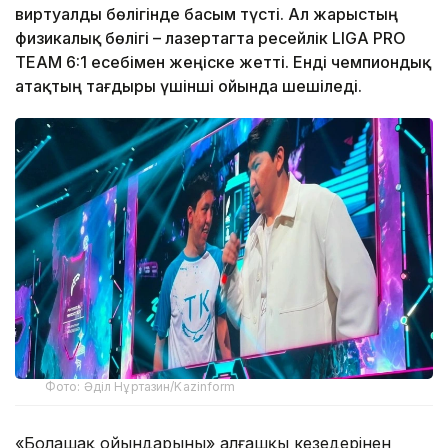
виртуалды бөлігінде басым түсті. Ал жарыстың
физикалық бөлігі – лазертагта ресейлік LIGA PRO
TEAM 6:1 есебімен жеңіске жетті. Енді чемпиондық
атақтың тағдыры үшінші ойында шешіледі.
Фото: Әділ Нұртазин/Kazinform
«Болашақ ойындарының» алғашқы кезеңдерінен