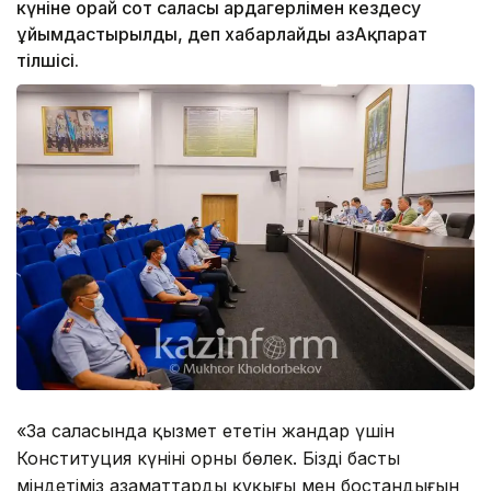
күніне орай сот саласы ардагерлімен кездесу
ұйымдастырылды, деп хабарлайды ҚазАқпарат
тілшісі.
«Заң саласында қызмет ететін жандар үшін
Конституция күнінің орны бөлек. Біздің басты
міндетіміз азаматтардың құқығы мен бостандығын