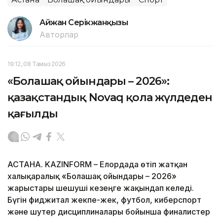
Айжан Серікжанқызы
Авторлар
19:12, 08 Тамыз 2026
«Болашақ ойындары – 2026»:
қазақстандық Novaq қола жүлдеден
қағылды
АСТАНА. KAZINFORM – Елордада өтіп жатқан
халықаралық «Болашақ ойындары – 2026»
жарыстары шешуші кезеңге жақындап келеді.
Бүгін фиджитал жекпе-жек, футбол, киберспорт
және шутер дисциплиналары бойынша финалистер