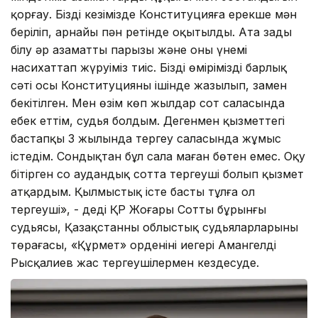
қорғау. Біздің кезімізде Конституцияға ерекше мән
беріліп, арнайы пән ретінде оқытылды. Ата заңды
білу әр азаматтың парызы және оны үнемі
насихаттап жүруіміз тиіс. Біздің өміріміздің барлық
сәті осы Конституцияның ішінде жазылып, заңмен
бекітілген. Мен өзім көп жылдар сот саласында
еңбек еттім, судья болдым. Дегенмен қызметтегі
бастапқы 3 жылында тергеу саласында жұмыс
істедім. Сондықтан бұл сала маған бөтен емес. Оқу
бітірген соң аудандық сотта тергеуші болып қызмет
атқардым. Қылмыстық істе басты тұлға ол
тергеуші», - деді ҚР Жоғары Соттың бұрынғы
судьясы, Қазақстанның облыстық судьяларларының
төрағасы, «Құрмет» орденінің иегері Амангелді
Рысқалиев жас тергеушілермен кездесуде.