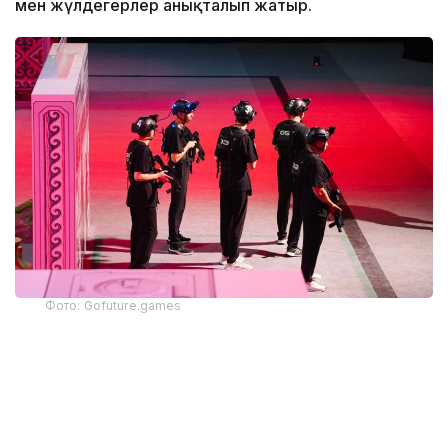
мен жүлдегерлер анықталып жатыр.
Фото: Gofuture.games
Бүгін Phygital Fighting дисциплинасы бойынша
жарыстар жалғасып жатыр. Спортшылар алдымен
консольдік ойында күш сынасып, кейін аралас
жекпе-жек алаңында кездеседі. Виртуалды кезеңдегі