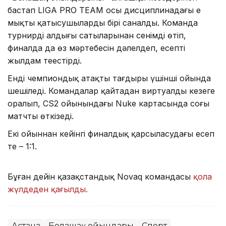
бастап LIGA PRO TEAM осы дисциплинадағы ең
мықты қатысушылардың бірі саналды. Команда
турнирдің алдыңғы сатыларынан сенімді өтіп,
финалда да өз мәртебесін дәлелдеп, есепті
жылдам теңестірді.
Енді чемпиондық атақтың тағдыры үшінші ойында
шешіледі. Командалар қайтадан виртуалды кезеңге
оралып, CS2 ойынындағы Nuke картасында соңғы
матчты өткізеді.
Екі ойыннан кейінгі финалдық қарсыласудағы есеп
тең – 1:1.
Бұған дейін қазақстандық Novaq командасы
қола
жүлдеден қағылды.
Астана
Болашақ ойындары
Спорт