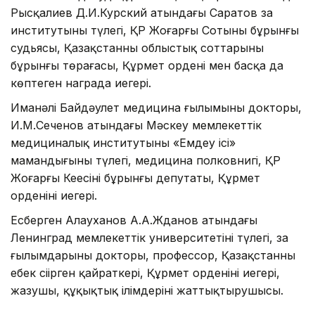
Рысқалиев Д.И.Курский атындағы Саратов заң
институтының түлегі, ҚР Жоғарғы Сотының бұрынғы
судьясы, Қазақстанның облыстық соттарының
бұрынғы төрағасы, Құрмет ордені мен басқа да
көптеген награда иегері.
Иманәлі Байдәулет медицина ғылымының докторы,
И.М.Сеченов атындағы Мәскеу мемлекеттік
медициналық институтының «Емдеу ісі»
мамандығының түлегі, медицина полковнигі, ҚР
Жоғарғы Кеңесінің бұрынғы депутаты, Құрмет
орденінің иегері.
Есберген Алауханов А.А.Жданов атындағы
Ленинград мемлекеттік университетінің түлегі, заң
ғылымдарының докторы, профессор, Қазақстанның
еңбек сіңірген қайраткері, Құрмет орденінің иегері,
жазушы, құқықтық ілімдерінің жаттықтырушысы.