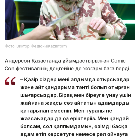
Фото: Виктор Федюни/Kazinform
Андерсон Қазақстанда ұйымдастырылған Comic
Con фестивалінің деңгейіне де жоғары баға берді.
– Қазір сіздер менің алдымда отырсыздар
және айтқандарыма тәнті болып отырған
шығарсыздар. Бірақ мен біреуге ұнау үшін
жай ғана жақсы сөз айтатын адамдардың
қатарынан емеспін. Мен туралы не
жазсаңыздар да өз еріктеріңіз. Мен қандай
болсам, сол қалпымдамын, өзімді басқа
адам етіп көрсетуге немесе рөл ойнауға