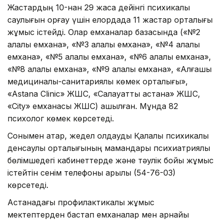
Жастардың 10-нан 29 жасқа дейінгі психикалық
саулығын қорғау үшін елордада 11 жастар орталығы
жұмыс істейді. Олар емханалар базасында («№2
қалалық емхана», «№3 қалалық емхана», «№4 қалалық
емхана», «№5 қалалық емхана», «№6 қалалық емхана»,
«№8 қалалық емхана», «№9 қалалық емхана», «Алғашқы
медициналық-санитариялық көмек орталығы»,
«Astana Clinic» ЖШС, «Салауатты астана» ЖШС,
«City» емханасы ЖШС) ашылған. Мұнда 82
психолог көмек көрсетеді.
Сонымен қатар, жедел қолдауды Қалалық психикалық
денсаулық орталығының мамандары психиатриялық
бөлімшедегі кабинеттерде және тәулік бойы жұмыс
істейтін сенім телефоны арқылы (54-76-03)
көрсетеді.
Астанадағы профилактикалық жұмыс
мектептерден бастап емханалар мен арнайы