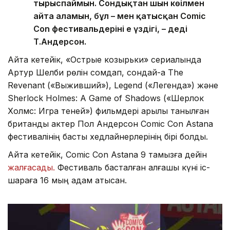
тырыспаймын. Сондықтан шын көңілмен
айта аламын, бұл – мен қатысқан Comic
Con фестивальдерінің ең үздігі, – деді
Т.Андерсон.
Айта кетейік, «Острые козырьки» сериалында
Артур Шелби рөлін сомдап, сондай-ақ The
Revenant («Выживший»), Legend («Легенда») және
Sherlock Holmes: A Game of Shadows («Шерлок
Холмс: Игра теней») фильмдері арқылы танылған
британдық актер Пол Андерсон Comic Con Astana
фестивалінің басты хедлайнерлерінің бірі болды.
Айта кетейік, Comic Con Astana 9 тамызға дейін
жалғасады.
Фестиваль басталған алғашқы күні іс-
шараға 16 мың адам қатысқан.