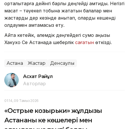
орталықтарға дейінгі барлық деңгейді қамтиды. Негізгі
мақсат – тәуекел тобына жататын балалар мен
жастарды дер кезінде анықтап, оларды кешенді
қолдаумен қамтамасыз ету.
Айта кетейік, әлемдік деңгейдегі сумо аңызы
Хакухо Се Астанада шеберлік
сағатын
өткізді.
Астана
Жастар
Денсаулық
Асхат Райқұл
Авторлар
01:14, 09 Тамыз 2026
«Острые козырьки» жұлдызы
Астананың кең көшелері мен