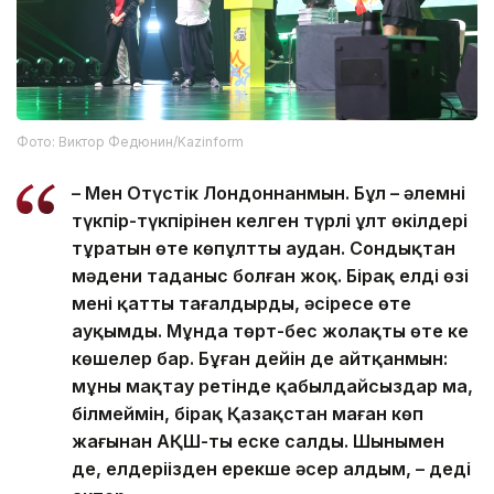
Фото: Виктор Федюнин/Kazinform
– Мен Оңтүстік Лондоннанмын. Бұл – әлемнің
түкпір-түкпірінен келген түрлі ұлт өкілдері
тұратын өте көпұлтты аудан. Сондықтан
мәдени таңданыс болған жоқ. Бірақ елдің өзі
мені қатты таңғалдырды, әсіресе өте
ауқымды. Мұнда төрт-бес жолақты өте кең
көшелер бар. Бұған дейін де айтқанмын:
мұны мақтау ретінде қабылдайсыздар ма,
білмеймін, бірақ Қазақстан маған көп
жағынан АҚШ-ты еске салды. Шынымен
де, елдеріңізден ерекше әсер алдым, – деді