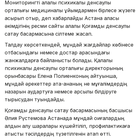
Мониторингті қалалық психикалық денсаулық
орталығы медициналық ұйымдармен бірлесе жүзеге
асырып отыр, деп хабарлайды Астана қаласы
әкімдігінің ресми сайты қалалық Қоғамдық денсаулық
сақтау басқармасына сілтеме жасап.
Талдау көрсеткендей, мұндай жағдайлар көбінесе
отбасындағы немесе достар арасындағы
жанжалдарға байланысты болады. Қалалық
психикалық денсаулық орталығы директорының
орынбасары Елена Полиенконың айтуынша,
мұндай әрекеттер ата-ананың не мұғалімдердің
назарын аудартуға немесе қарсылық білдіруге
тырысудан туындайды.
Қоғамдық денсаулық сақтау басқармасының басшысы
Әлия Рүстемова Астанада мұндай оқиғалардың
алдын алу шаралары күшейтіліп, профилактикаға
қатысты тәсілдердің түзетілгенін атап өтті.