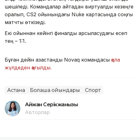
шешіледі. Командалар қайтадан виртуалды кезеңге
оралып, CS2 ойынындағы Nuke картасында соңғы
матчты өткізеді.
Екі ойыннан кейінгі финалдық қарсыласудағы есеп
тең – 1:1.
Бұған дейін қазақстандық Novaq командасы
қола
жүлдеден қағылды.
Астана
Болашақ ойындары
Спорт
Айжан Серікжанқызы
Авторлар