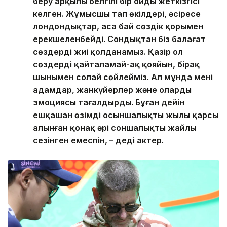
беру арқылы белгілі бір ойды жеткізгісі
келген. Жұмысшы тап өкілдері, әсіресе
лондондықтар, аса бай сөздік қорымен
ерекшеленбейді. Сондықтан біз балағат
сөздерді жиі қолданамыз. Қазір ол
сөздерді қайталамай-ақ қояйын, бірақ
шынымен солай сөйлейміз. Ал мұнда мені
адамдар, жанкүйерлер және олардың
эмоциясы таңғалдырды. Бұған дейін
ешқашан өзімді осыншалықты жылы қарсы
алынған қонақ әрі соншалықты жайлы
сезінген емеспін, – деді актер.