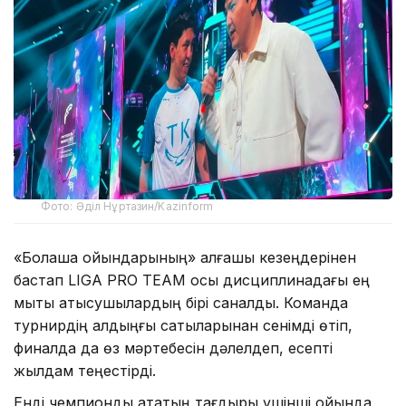
Фото: Әділ Нұртазин/Kazinform
«Болашақ ойындарының» алғашқы кезеңдерінен
бастап LIGA PRO TEAM осы дисциплинадағы ең
мықты қатысушылардың бірі саналды. Команда
турнирдің алдыңғы сатыларынан сенімді өтіп,
финалда да өз мәртебесін дәлелдеп, есепті
жылдам теңестірді.
Енді чемпиондық атақтың тағдыры үшінші ойында