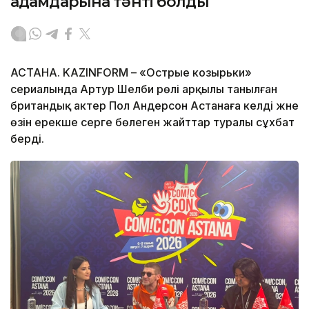
адамдарына тәнті болды
АСТАНА. KAZINFORM – «Острые козырьки»
сериалында Артур Шелби рөлі арқылы танылған
британдық актер Пол Андерсон Астанаға келді және
өзін ерекше әсерге бөлеген жайттар туралы сұхбат
берді.