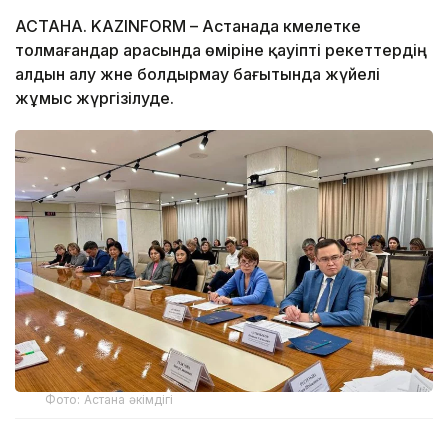
АСТАНА. KAZINFORM – Астанада кәмелетке
толмағандар арасында өміріне қауіпті әрекеттердің
алдын алу және болдырмау бағытында жүйелі
жұмыс жүргізілуде.
Фото: Астана әкімдігі