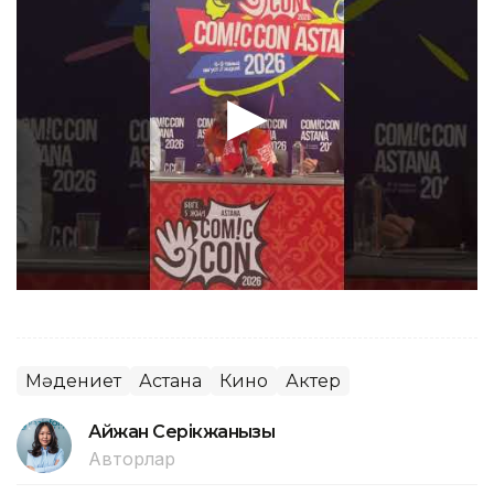
Мәдениет
Астана
Кино
Актер
Айжан Серікжанқызы
Авторлар