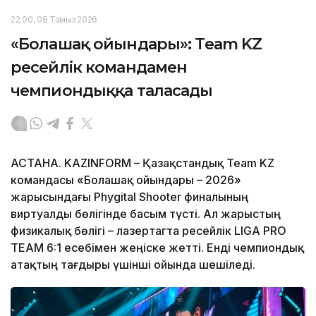
22:00, 08 Тамыз 2026
«Болашақ ойындары»: Team KZ
ресейлік командамен
чемпиондыққа таласады
АСТАНА. KAZINFORM – Қазақстандық Team KZ
командасы «Болашақ ойындары – 2026»
жарысындағы Phygital Shooter финалының
виртуалды бөлігінде басым түсті. Ал жарыстың
физикалық бөлігі – лазертагта ресейлік LIGA PRO
TEAM 6:1 есебімен жеңіске жетті. Енді чемпиондық
атақтың тағдыры үшінші ойында шешіледі.