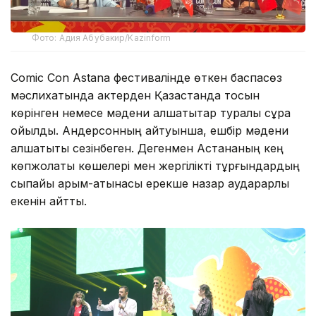
Фото: Адия Абубакир/Kazinform
Comic Con Astana фестивалінде өткен баспасөз
мәслихатында актерден Қазақстанда тосын
көрінген немесе мәдени алшақтықтар туралы сұрақ
қойылды. Андерсонның айтуынша, ешбір мәдени
алшақтықты сезінбеген. Дегенмен Астананың кең
көпжолақты көшелері мен жергілікті тұрғындардың
сыпайы қарым-қатынасы ерекше назар аударарлық
екенін айтты.