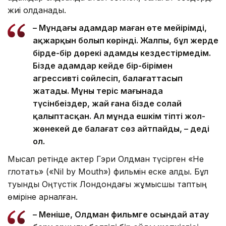
жиі қолданады.
– Мұндағы адамдар маған өте мейірімді,
ақжарқын болып көрінді. Жалпы, бұл жерде
бірде-бір дөрекі адамды кездестірмедім.
Бізде адамдар кейде бір-бірімен
агрессивті сөйлесіп, балағаттасып
жатады. Мұны теріс мағынада
түсінбеңіздер, жай ғана бізде солай
қалыптасқан. Ал мұнда ешкім тіпті жол-
жөнекей де балағат сөз айтпайды, – деді
ол.
Мысал ретінде актер Гэри Олдман түсірген «Не
глотать» («Nil by Mouth») фильмін еске алды. Бұл
туынды Оңтүстік Лондондағы жұмысшы таптың
өміріне арналған.
– Меніңше, Олдман фильмге осындай атау