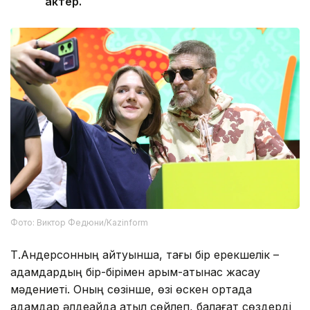
актер.
Фото: Виктор Федюни/Kazinform
Т.Андерсонның айтуынша, тағы бір ерекшелік –
адамдардың бір-бірімен қарым-қатынас жасау
мәдениеті. Оның сөзінше, өзі өскен ортада
адамдар әлдеқайда қатқыл сөйлеп, балағат сөздерді