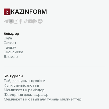
KAZINFORM
Бөлімдер
Оқиға
Саясат
Талдау
Экономика
Әлемде
Біз туралы
Пайдаланушылық келiciм
Құпиялылық саясаты
Мемлекеттік рәміздер
Жемқорлыққа қарсы шаралар
Мемлекеттік сатып алу туралы мәлiметтер