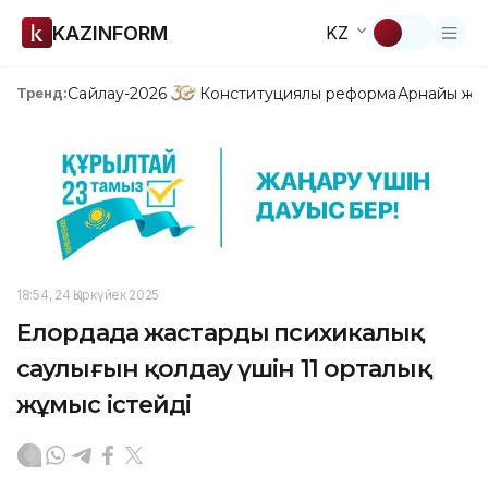
KAZINFORM
KZ
Сайлау-2026
Конституциялық реформа
Арнайы жо
Тренд:
18:54, 24 Қыркүйек 2025
Елордада жастардың психикалық
саулығын қолдау үшін 11 орталық
жұмыс істейді