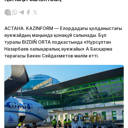
АСТАНА. KAZINFORM — Елордадағы қолданыстағы
әуежайдың маңында қонақүй салынады. Бұл
туралы BIZDIÑ ORTA подкастында «Нұрсұлтан
Назарбаев халықаралық әуежайы» АҚ Басқарма
төрағасы Бекен Сейдахметов мәлім етті.