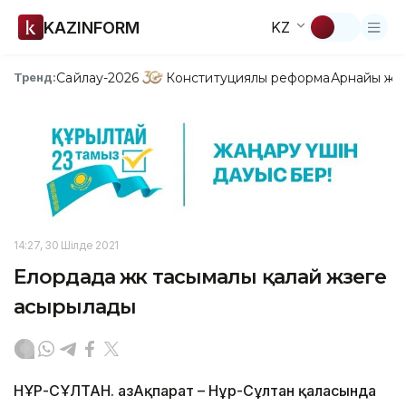
KAZINFORM
KZ
Сайлау-2026
Конституциялық реформа
Арнайы жо
Тренд:
14:27, 30 Шілде 2021
Елордада жүк тасымалы қалай жүзеге
асырылады
НҰР-СҰЛТАН. ҚазАқпарат – Нұр-Сұлтан қаласында