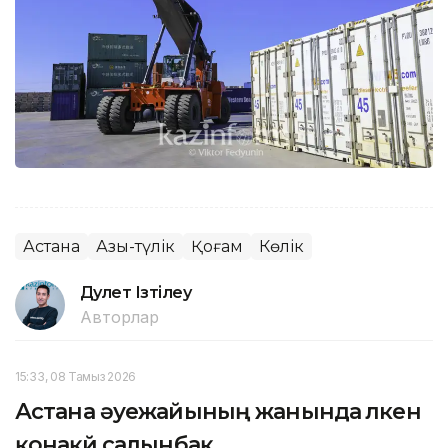
Астана
Азық-түлік
Қоғам
Көлік
Дәулет Ізтілеу
Авторлар
15:33, 08 Тамыз 2026
Астана әуежайының жанында үлкен
қонақүй салынбақ