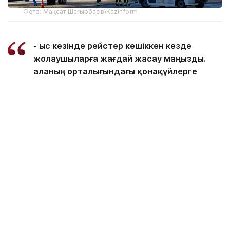
Фото: Мақсат Шағырбаев\Kazinform
- Қыс кезінде рейстер кешіккен кезде
жолаушыларға жағдай жасау маңызды.
Қаланың орталығындағы қонақүйлерге
орналастыруға біраз уақыт кетеді.
Сондықтан әуежай жанында үлкен
қонақүйдің салынуы өте маңызды. Қазір
бизнеспен пысықтап, жер телімін
айқындап, 1-2 жылда үлкен қонақүйді
тұрғызу жоспарымыз бар, - деді Бекен
Сейдахметов.
Айта кетейік, Астанада жаңа әуежайдың құрылысы
келесі жылы
басталады
.
Қала әкімдігі тарапынан қажетті дайындық
жұмыстары іске асып жатыр.