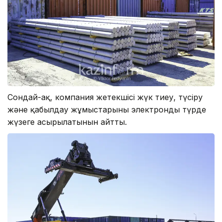
Сондай-ақ, компания жетекшісі жүк тиеу, түсіру
және қабылдау жұмыстарының электронды түрде
жүзеге асырылатынын айтты.