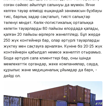
соған сәйкес айыппұл салынуы да мүмкін. Яғни
келген тауар еліміздің ешқандай заңнамасын бұзбауы
тиіс, барлық заңдар сақталып, тиісті салықтар
төленуі міндет. Көлік-логистикалық орталыққа
келетін тауарлардың 80 пайызы елордада қалады,
қалған 20 пайызы өңірлерге жөнелтіледі. Бұл жерде
250 жүк контейнері бар, олар әртүрлі тауарларды
жүктеу мен сақтауға арналған. Күніне біз 20-25 жүк
контейнерін қабылдап немесе жөнелтіп отырамыз.
Бізде әртүрлі сала клиенттері бар, оның ішінде
мемлекеттік органдар, жеке компаниялар, сауда,
құрылыс және медициналық ұйымдар да бар», -
дейді ол.