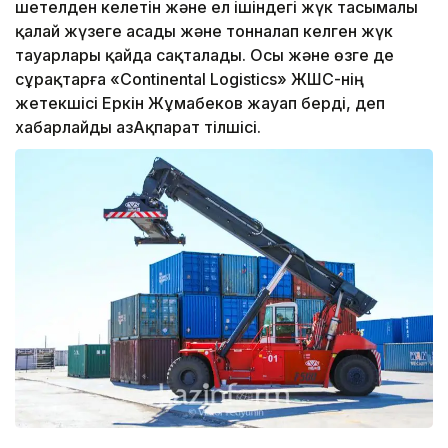
шетелден келетін және ел ішіндегі жүк тасымалы
қалай жүзеге асады және тонналап келген жүк
тауарлары қайда сақталады. Осы және өзге де
сұрақтарға «Continental Logistics» ЖШС-нің
жетекшісі Еркін Жұмабеков жауап берді, деп
хабарлайды ҚазАқпарат тілшісі.