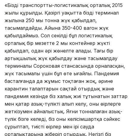
«Біздің транспортты-логистикалық орталық 2015
жылы құрылды. Қазіргі уақытта біздің терминал
жылына 250 мың тонна жүк қабылдап,
тасымалдайды. Айына 350-400 вагон жүк
қабылдаймыз. Сол секілді бұл логистикалық
орталық бір мезетте 2 мың контейнер жүкті
қабылдап, одан әрі жөнелте алады. Тағы бір
артықшылық жүк қабылдау және тасымалдау
терминалы Сороковая стансасында орналасқан,
жүк тасымалы үшін бұл өте ыңғайлы. Пандемия
басталғанда да жұмыс тоқтаған жоқ, әрине
карантин талаптарын сақтай отырдық және
пандемия кезінде біз халық жиі тұтынатын заттар
мен қатар азық-түлікті алып келу, оны өңірлерге
жеткізумен айналыстық. Яғни тонналаған азық-
түлік бізге келеді, біз оны келісімшартқа сәйкес
сұрыптап, тиісті өңірлер мен ірі сауда
орталықтарына жіберіп отырдық. Негізгі біз