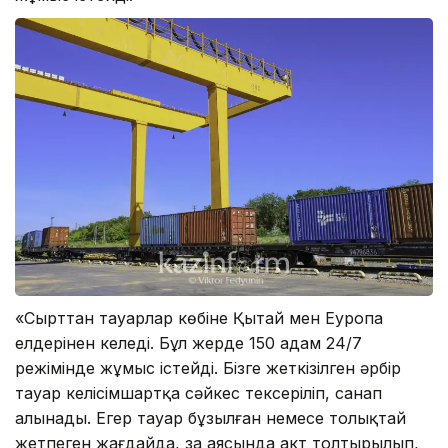
«Сырттан тауарлар көбіне Қытай мен Еуропа
елдерінен келеді. Бұл жерде 150 адам 24/7
режімінде жұмыс істейді. Бізге жеткізілген әрбір
тауар келісімшартқа сәйкес тексеріліп, санап
алынады. Егер тауар бұзылған немесе толықтай
жетпеген жағдайда, заң аясында акт толтырылып,