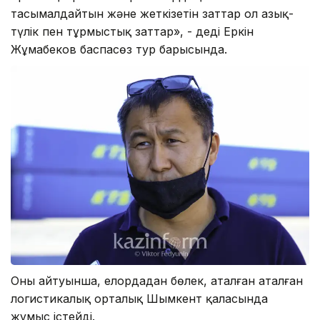
тасымалдайтын және жеткізетін заттар ол азық-
түлік пен тұрмыстық заттар», - деді Еркін
Жұмабеков баспасөз тур барысында.
Оның айтуынша, елордадан бөлек, аталған аталған
логистикалық орталық Шымкент қаласында
жұмыс істейді.