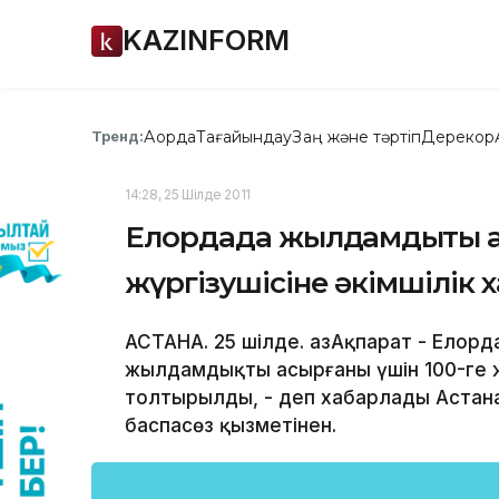
KAZINFORM
Ақорда
Тағайындау
Заң және тәртіп
Дерекқор
Тренд:
14:28, 25 Шілде 2011
Елордада жылдамдықты ас
жүргізушісіне әкімшілік
АСТАНА. 25 шілде. ҚазАқпарат - Елор
жылдамдықты асырғаны үшін 100-ге жу
толтырылды, - деп хабарлады Астан
баспасөз қызметінен.