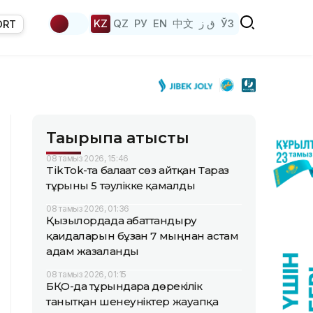
KZ
QZ
РУ
EN
中文
ق ز
ЎЗ
ORT
Тақырыпқа қатысты
08 тамыз 2026, 15:46
TikTok-та балағат сөз айтқан Тараз
тұрғыны 5 тәулікке қамалды
08 тамыз 2026, 01:36
Қызылордада абаттандыру
қағидаларын бұзған 7 мыңнан астам
адам жазаланды
08 тамыз 2026, 01:15
БҚО-да тұрғындарға дөрекілік
танытқан шенеуніктер жауапқа