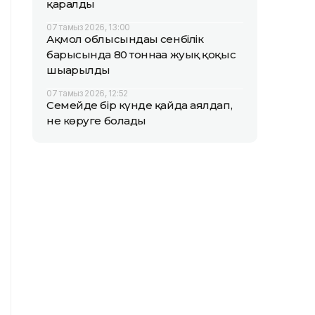
қаралды
07 тамыз 2026, 13:00
Ақмол облысындағы сенбілік
барысында 80 тоннаға жуық қоқыс
шығарылды
07 тамыз 2026, 12:52
Семейде бір күнде қайда аялдап,
не көруге болады