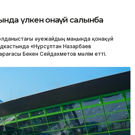
да үлкен қонақүй салынбақ
олданыстағы әуежайдың маңында қонақүй
одкастында «Нұрсұлтан Назарбаев
өрағасы Бекен Сейдахметов мәлім етті.