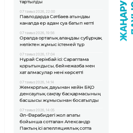
тартылды
07 тамыз 2026, 22:00
Павлодарда Сәтбаев атындағы
каналда ер адам суға батып кетті
07 тамыз 2026, 19:56
Оралда орталық алаңдағы субұрқақ
неліктен жұмыс істемей тұр
07 тамыз 2026, 17:04
Нұрай Серікбай ісі: Сараптама
қорытындысы, бейнежазба мен
хат алмасулар нені көрсетті
07 тамыз 2026, 14:14
Жемқорлық дауынан кейін БҚО
денсаулық сақтау басқармасының
басшысы жұмысынан босатылды
07 тамыз 2026, 14:05
Әл-Фарабидегі жол апаты
бойынша сотталған Александр
Пактың ісі апелляциялық сотта