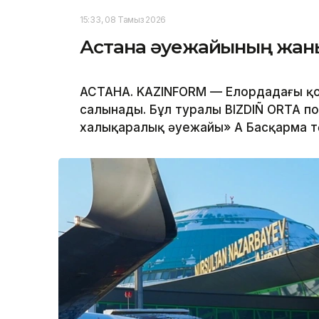
15:33, 08 Тамыз 2026
Астана әуежайының жанын
АСТАНА. KAZINFORM — Елордадағы қ
салынады. Бұл туралы BIZDIÑ ORTA п
халықаралық әуежайы» АҚ Басқарма т