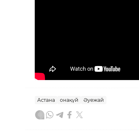
Астана
Қонақүй
Әуежай