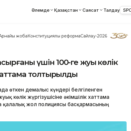
Әлемде
Қазақстан
Саясат
Талдау
SP
Арнайы жоба
Конституциялық реформа
Сайлау-2026
ырғаны үшін 100-ге жуық көлік
 хаттама толтырылды
дада өткен демалыс күндері белгіленген
ық көлік жүргізушісіне әкімшілік хаттама
а қалалық жол полициясы басқармасының