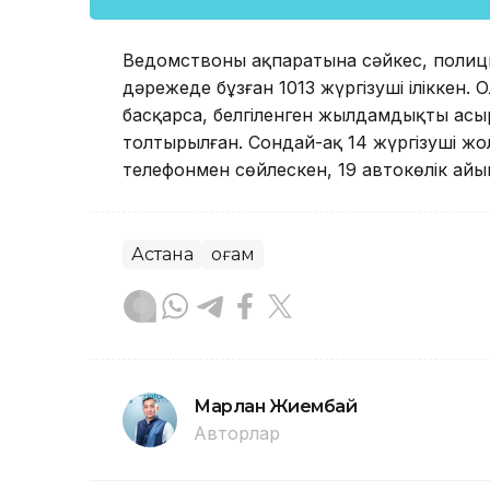
Ведомствоның ақпаратына сәйкес, полици
дәрежеде бұзған 1013 жүргізуші іліккен. 
басқарса, белгіленген жылдамдықты асыр
толтырылған. Сондай-ақ 14 жүргізуші жо
телефонмен сөйлескен, 19 автокөлік айы
Астана
Қоғам
Марлан Жиембай
Авторлар