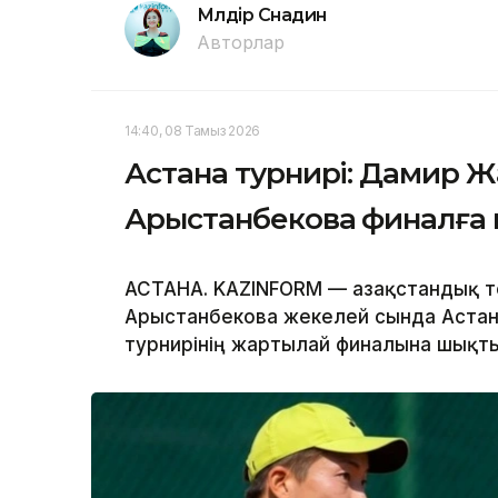
Мөлдір Снадин
Авторлар
14:40, 08 Тамыз 2026
Астана турнирі: Дамир 
Арыстанбекова финалға 
АСТАНА. KAZINFORM — Қазақстандық 
Арыстанбекова жекелей сында Астана
турнирінің жартылай финалына шықты