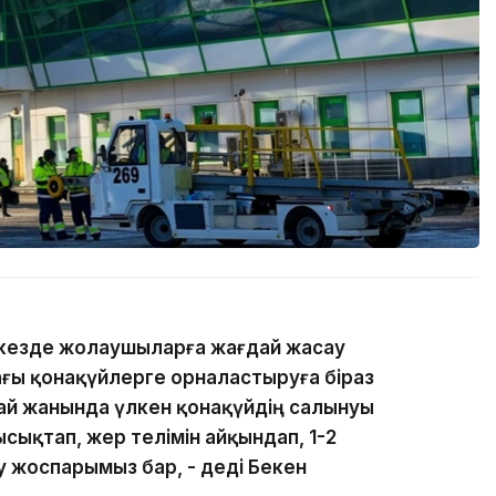
н кезде жолаушыларға жағдай жасау
ғы қонақүйлерге орналастыруға біраз
ай жанында үлкен қонақүйдің салынуы
ысықтап, жер телімін айқындап, 1-2
у жоспарымыз бар, - деді Бекен