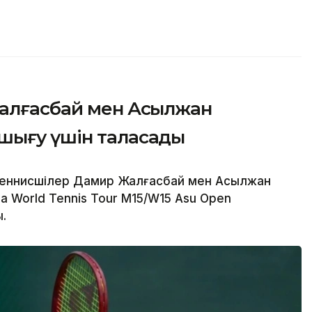
Жалғасбай мен Асылжан
шығу үшін таласады
теннисшілер Дамир Жалғасбай мен Асылжан
 World Tennis Tour M15/W15 Asu Open
.