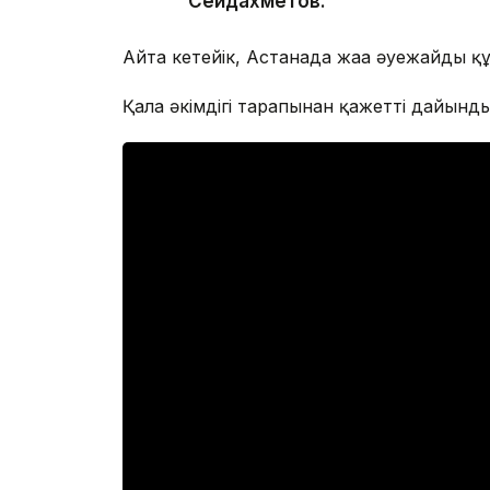
Сейдахметов.
Айта кетейік, Астанада жаңа әуежайдың 
Қала әкімдігі тарапынан қажетті дайынд