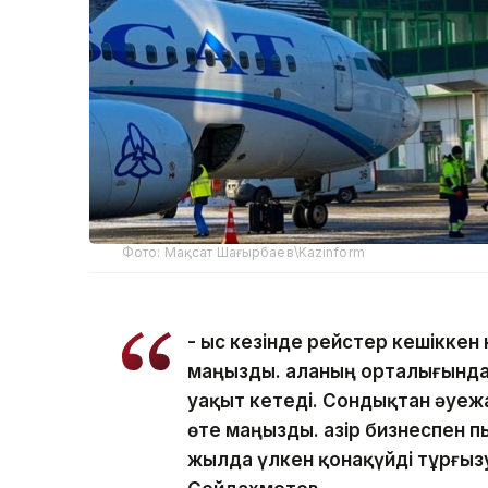
Фото: Мақсат Шағырбаев\Kazinform
- Қыс кезінде рейстер кешікке
маңызды. Қаланың орталығында
уақыт кетеді. Сондықтан әуеж
өте маңызды. Қазір бизнеспен п
жылда үлкен қонақүйді тұрғыз