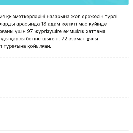
я қызметкерлерінің назарына жол ережесін түрлі
Олардың арасында 18 адам көлікті мас күйінде
ғаны үшін 97 жүргізушіге әкімшілік хаттама
лдың қарсы бетіне шығып, 72 азамат ұялы
п тұрағына қойылған.