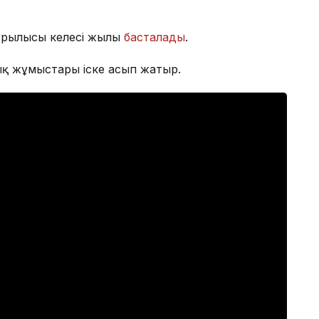
құрылысы келесі жылы
басталады
.
ық жұмыстары іске асып жатыр.