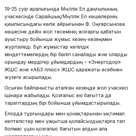
19-25 сәуір аралығында Мәңгілік Ел даңғылының
учаскесінде Сарайшық/Мәңгілік Ел көшелерінің
қиылысындағы көлік айрығынан Ф. Оңғарсынова
көшесіне дейін жол төсемінің жоғарғы қабатын
ауыстыру бойынша жұмыс кезең-кезеңімен
жүргізіледі. Бұл жұмыстар кепілдік
міндеттемелердің бір бөлігі саналады және оларды
орындау мердігер ұйымдардың – «Энергодор»
ЖШС және «АБЗ плюс» ЖШС қаражаты есебінен
жүзеге асырылады.
Осыған байланысты аталған кезеңде жол учаскесі
ішінара жабылады. Қозғалыс екі бағытта да
тараптардың бірі бойынша ұйымдастырылады.
Елорда тұрғындары мен қонақтарынан ықтимал
кептелістер мен уақытша қолайсыздықтарға тап
болмас үшін қозғалыс бағытын алдын ала