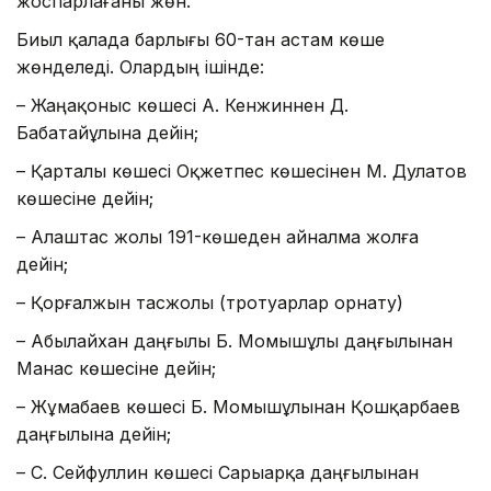
жоспарлағаны жөн.
Биыл қалада барлығы 60-тан астам көше
жөнделеді. Олардың ішінде:
– Жаңақоныс көшесі А. Кенжиннен Д.
Бабатайұлына дейін;
– Қарталы көшесі Оқжетпес көшесінен М. Дулатов
көшесіне дейін;
– Алаштас жолы 191-көшеден айналма жолға
дейін;
– Қорғалжын тасжолы (тротуарлар орнату)
– Абылайхан даңғылы Б. Момышұлы даңғылынан
Манас көшесіне дейін;
– Жұмабаев көшесі Б. Момышұлынан Қошқарбаев
даңғылына дейін;
– С. Сейфуллин көшесі Сарыарқа даңғылынан