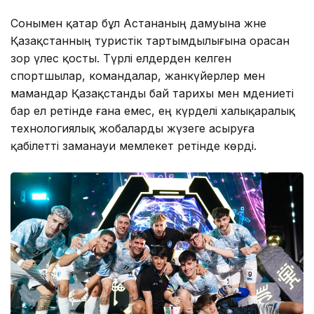
Сонымен қатар бұл Астананың дамуына және
Қазақстанның туристік тартымдылығына орасан
зор үлес қосты. Түрлі елдерден келген
спортшылар, командалар, жанкүйерлер мен
мамандар Қазақстанды бай тарихы мен мәдениеті
бар ел ретінде ғана емес, ең күрделі халықаралық
технологиялық жобаларды жүзеге асыруға
қабілетті заманауи мемлекет ретінде көрді.