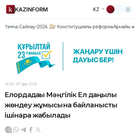
KAZINFORM
KZ
Сайлау-2026
Конституциялық реформа
Арнайы жо
Тренд:
15:35, 18 Сәуір 2025
Елордадағы Мәңгілік Ел даңғылы
жөндеу жұмысына байланысты
ішінара жабылады