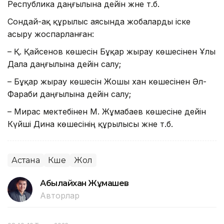
Республика даңғылына дейін және т.б.
Сондай-ақ құрылыс аясында жобаларды іске
асыру жоспарланған:
– Қ. Қайсенов көшесін Бұқар жырау көшесінен Ұлы
Дала даңғылына дейін салу;
– Бұқар жырау көшесін Жошы хан көшесінен Әл-
Фараби даңғылына дейін салу;
– Мирас мектебінен М. Жұмабаев көшесіне дейін
Күйші Дина көшесінің құрылысы және т.б.
Астана
Көше
Жол
Абылайхан Жұмашев
Авторлар