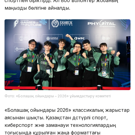
спортпен біріктірді. Ал 800 волонтер жобаның
маңызды бөлігіне айналды.
Фото: «Болашақ ойындары – 2026» ұйымдастыру комитеті
«Болашақ ойындары 2026» классикалық жарыстар
аясынан шықты. Қазақстан дәстүрлі спорт,
киберспорт және заманауи технологиялардың
тоғысында құрылған жаңа форматтағы