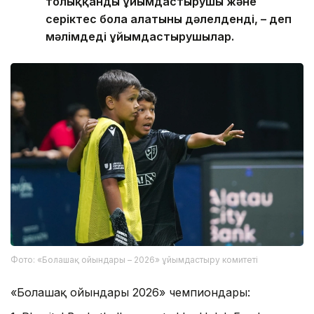
толыққанды ұйымдастырушы және
серіктес бола алатыны дәлелденді, – деп
мәлімдеді ұйымдастырушылар.
Фото: «Болашақ ойындары – 2026» ұйымдастыру комитеті
«Болашақ ойындары 2026» чемпиондары: