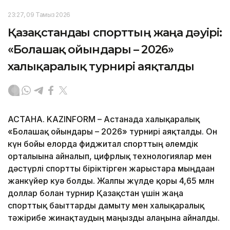
23:27, 09 Тамыз 2026
Қазақстандағы спорттың жаңа дәуірі:
«Болашақ ойындары – 2026»
халықаралық турнирі аяқталды
АСТАНА. KAZINFORM – Астанада халықаралық
«Болашақ ойындары – 2026» турнирі аяқталды. Он
күн бойы елорда фиджитал спорттың әлемдік
орталығына айналып, цифрлық технологиялар мен
дәстүрлі спортты біріктірген жарыстарға мыңдаған
жанкүйер куә болды. Жалпы жүлде қоры 4,65 млн
доллар болған турнир Қазақстан үшін жаңа
спорттық бағыттарды дамыту мен халықаралық
тәжірибе жинақтаудың маңызды алаңына айналды.