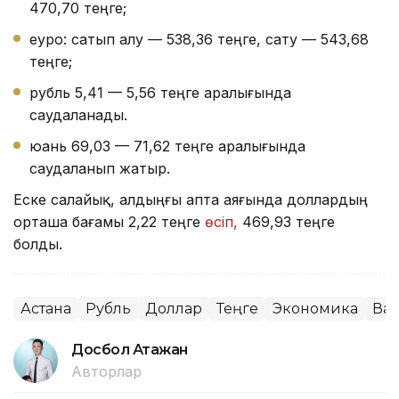
470,70 теңге;
еуро: сатып алу — 538,36 теңге, сату — 543,68
теңге;
рубль 5,41 — 5,56 теңге аралығында
саудаланады.
юань 69,03 — 71,62 теңге аралығында
саудаланып жатыр.
Еске салайық, алдыңғы апта аяғында доллардың
орташа бағамы 2,22 теңге
өсіп,
469,93 теңге
болды.
Астана
Рубль
Доллар
Теңге
Экономика
Ва
Досбол Атажан
Авторлар