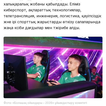
халықаралық жобаны қабылдады. Еліміз
киберспорт, ақпараттық технологиялар,
телетрансляция, инженерия, логистика, қауіпсіздік
және ірі спорттық жарыстарды өткізу салаларында
жаңа кәсіби дағдылар мен тәжірибе алды.
Фото: «Болашақ ойындары – 2026» ұйымдастыру комитеті