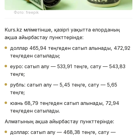
Фото: freepik
Kurs.kz мәліметінше, қазіргі уақытта елорданың
ақша айырбастау пункттерінде:
доллар 465,94 теңгеден сатып алынады, 472,92
теңгеден сатылады;
еуро: сатып алу — 533,91 теңге, сату — 543,83
теңге;
рубль: сатып алу — 5,45 теңге, сату — 5,65
теңге;
юань 68,79 теңгеден сатып алынады, 72,94
теңгеден сатылады.
Алматының ақша айырбастау пункттерінде:
доллар: сатып алу — 468,38 теңге, сату —