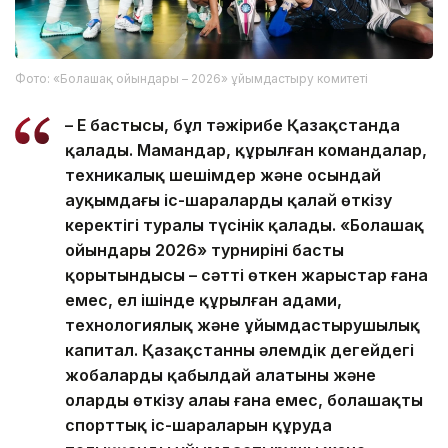
Фото: «Болашақ ойындары – 2026» ұйымдастыру комитеті
– Ең бастысы, бұл тәжірибе Қазақстанда
қалады. Мамандар, құрылған командалар,
техникалық шешімдер және осындай
ауқымдағы іс-шараларды қалай өткізу
керектігі туралы түсінік қалады. «Болашақ
ойындары 2026» турнирінің басты
қорытындысы – сәтті өткен жарыстар ғана
емес, ел ішінде құрылған адами,
технологиялық және ұйымдастырушылық
капитал. Қазақстанның әлемдік деңгейдегі
жобаларды қабылдай алатыны және
оларды өткізу алаңы ғана емес, болашақтың
спорттық іс-шараларын құруда