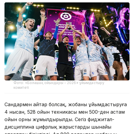
Фото: «Болашақ ойындары – 2026» ұйымдастыру
комитеті
Сандармен айтар болсақ, жобаны ұйымдастыруға
4 нысан, 528 ойын техникасы мен 500-ден астам
ойын орны жұмылдырылды. Сегіз фиджитал-
дисциплина цифрлық жарыстарды шынайы