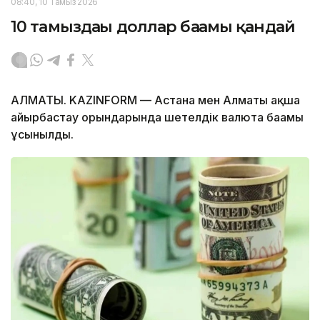
08:40, 10 Тамыз 2026
10 тамыздағы доллар бағамы қандай
АЛМАТЫ. KAZINFORM — Астана мен Алматы ақша
айырбастау орындарында шетелдік валюта бағамы
ұсынылды.