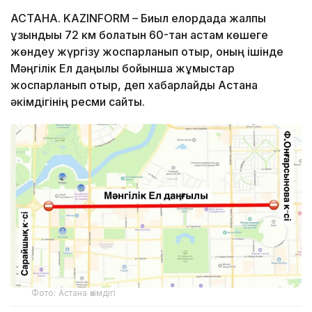
АСТАНА. KAZINFORM – Биыл елордада жалпы
ұзындығы 72 км болатын 60-тан астам көшеге
жөндеу жүргізу жоспарланып отыр, оның ішінде
Мәңгілік Ел даңғылы бойынша жұмыстар
жоспарланып отыр, деп хабарлайды Астана
әкімдігінің ресми сайты.
Фото: Астана әкімдігі