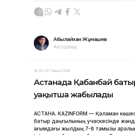
Абылайхан Жұмашев
Авторлар
18:35, 06 Тамыз 2026
Астанада Қабанбай батыр
уақытша жабылады
АСТАНА. KAZINFORM — Қалқаман көшесі
батыр даңғылының учаскесінде жөнд
ағымдағы жылдың 7-8 тамызы аралығы