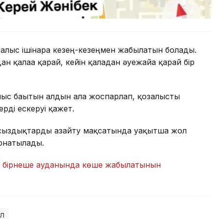
зғалыс ішінара кезең-кезеңмен жабылатын болады.
ан қалаға қарай, кейін қаладан әуежайға қарай бір
лыс бағытын алдын ала жоспарлап, қозғалысты
рді ескеруі қажет.
айсыздықтарды азайту мақсатында уақытша жол
орнатылады.
ң
бірнеше ауданында көше жабылатынын
л