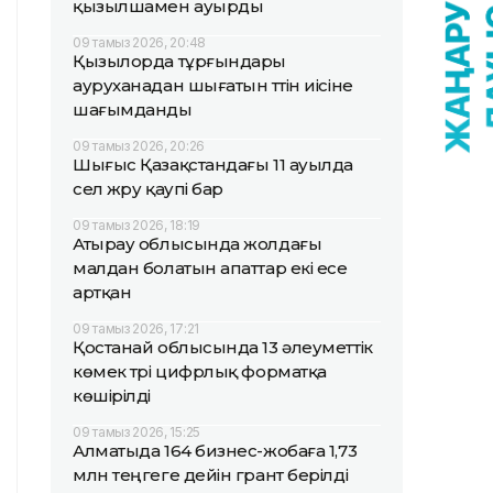
қызылшамен ауырды
09 тамыз 2026, 20:48
Қызылорда тұрғындары
ауруханадан шығатын түтін иісіне
шағымданды
09 тамыз 2026, 20:26
Шығыс Қазақстандағы 11 ауылда
сел жүру қаупі бар
09 тамыз 2026, 18:19
Атырау облысында жолдағы
малдан болатын апаттар екі есе
артқан
09 тамыз 2026, 17:21
Қостанай облысында 13 әлеуметтік
көмек түрі цифрлық форматқа
көшірілді
09 тамыз 2026, 15:25
Алматыда 164 бизнес-жобаға 1,73
млн теңгеге дейін грант берілді