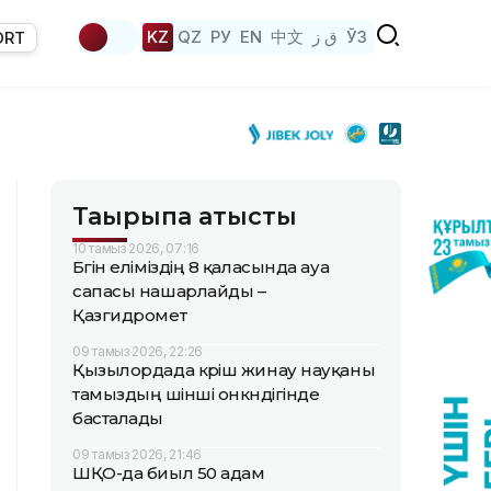
KZ
QZ
РУ
EN
中文
ق ز
ЎЗ
ORT
Тақырыпқа қатысты
10 тамыз 2026, 07:16
Бүгін еліміздің 8 қаласында ауа
сапасы нашарлайды –
Қазгидромет
09 тамыз 2026, 22:26
Қызылордада күріш жинау науқаны
тамыздың үшінші онкүндігінде
басталады
09 тамыз 2026, 21:46
ШҚО-да биыл 50 адам