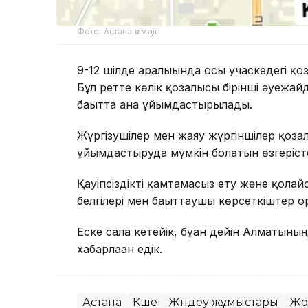
Фото: Астана әкімдігі
9-12 шілде аралығында осы учаскедегі қо
Бұл ретте көлік қозғалысы бірінші әуежайд
бағытта ғана ұйымдастырылады.
Жүргізушілер мен жаяу жүргіншілер қозға
ұйымдастыруда мүмкін болатын өзгерісте
Қауіпсіздікті қамтамасыз ету және қол
белгілері мен бағыттаушы көрсеткіштер 
Еске сала кетейік, бұған дейін Алматыны
хабарлаған едік.
Астана
Көше
Жөндеу жұмыстары
Жо