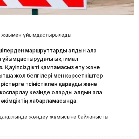
бір жағымен ұйымдастырылады.
іншілерден маршруттарды алдын ала
ы ұйымдастырудағы ықтимал
. Қауіпсіздікті қамтамасыз ету және
ытша жол белгілері мен көрсеткіштер
істерге түсіністікпен қарауды және
жоспарлау кезінде оларды алдын ала
 әкімдіктің хабарламасында.
ай даңғылында жөндеу жұмысына байланысты