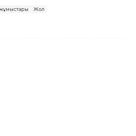
 жұмыстары
Жол
сер жаңбырдан жарық өшіп,
ында қатты желден бірнеше шағын аудан