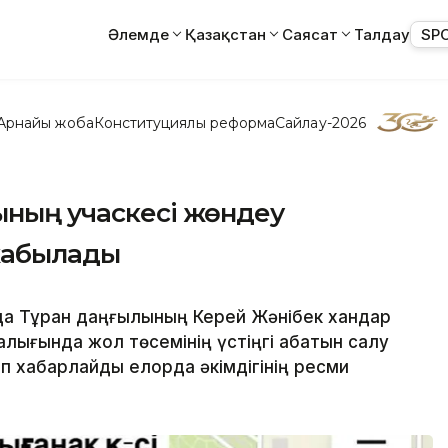
Әлемде
Қазақстан
Саясат
Талдау
SP
Арнайы жоба
Конституциялық реформа
Сайлау-2026
ының учаскесі жөндеу
жабылады
да Тұран даңғылының Керей Жәнібек хандар
алығында жол төсемінің үстіңгі қабатын салу
 хабарлайды елорда әкімдігінің ресми