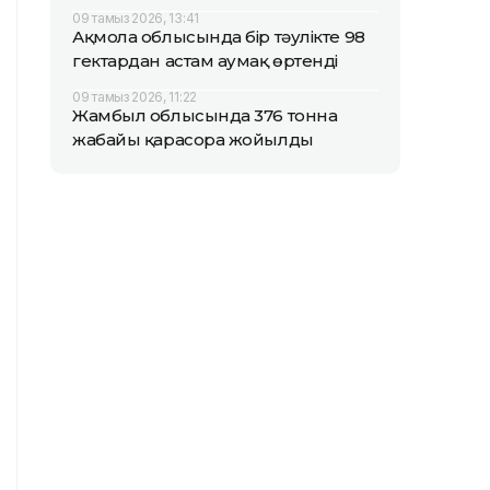
09 тамыз 2026, 13:41
Ақмола облысында бір тәулікте 98
гектардан астам аумақ өртенді
09 тамыз 2026, 11:22
Жамбыл облысында 376 тонна
жабайы қарасора жойылды