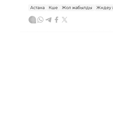
Астана
Көше
Жол жабылды
Жөндеу
Бақытгүл Абайқызы
Авторлар
17:15, 05 Тамыз 2026
Өскеменде дауыл мен нө
көшелерді су басты
ӨСКЕМЕН. KAZINFORM - Өскемен қалас
халқы жарықсыз қалды.