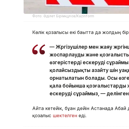
Фото: Әділет Бірімқұлов/Kazinform
Көлік қозғалысы екі бағытта да жолдың 
— Жүргізушілер мен жаяу жүрг
жоспарлауды және қозғалыст
өзгерістерді ескеруді сұраймыз
қолайсыздықты азайту үшін уақ
орнатылатын болады. Осы өзгер
қала бойынша қозғалыстарды 
ескеруді сұраймыз, — делінген
Айта кетейік, бұған дейін Астанада Аб
қозғалыс
шектелген
еді.