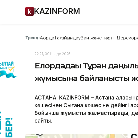
KAZINFORM
Ақорда
Тағайындау
Заң және тәртіп
Дерекқор
Тренд:
22:21, 09 Шілде 2025
Елордадағы Тұран даңғыл
жұмысына байланысты 
АСТАНА. KAZINFORM – Астана қаласын
көшесінен Сығанақ көшесіне дейінгі ар
бойынша жұмысты жалғастырады, деп
сайты.