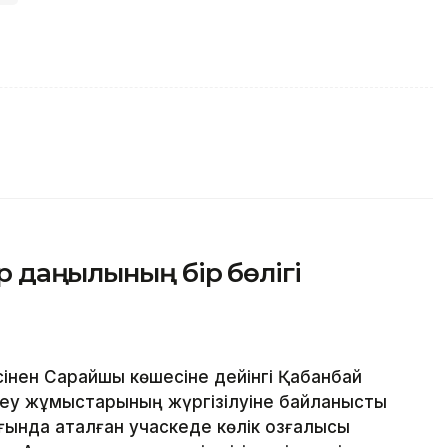
 даңғылының бір бөлігі
нен Сарайшық көшесіне дейінгі Қабанбай
еу жұмыстарының жүргізілуіне байланысты
нда аталған учаскеде көлік қозғалысы