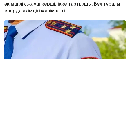
әкімшілік жауапкершілікке тартылды. Бұл туралы
елорда әкімдігі мәлім етті.
Фото: Виктор Федюнин / Kazinform
35 жастағы ер адам елордадағы ойын-сауық
орындарының біріне бейнеролик түсіру мақсатында
атпен автомобиль жолымен және жаяу
жүргіншілерге арналған тротуарлармен жүріп,