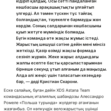
кідіріп қалдық. Осы сәтті пайдаланған
көшбасшы арақашықтықты ұлғайтып
үлгерді. Ал төмен түскен тұс тайғақ
болғандықтан, тәуекелге бармауды жөн
көрдім. Соның салдарынан көшбасшыны
қуып жетуге мүмкіндік болмады.
Бүгін команда өте жақсы жұмыс істеді.
Жарыстың шешуші сәтіне дейін мені мінсіз
жеткізді. Қазір өзімді жақсы формада
сезініп жүрмін. Жеке жарыс алдындағы
жалпы есепте басты қарсыластарымнан
бірнеше секунд ұтып алғаным да маңызды.
Алда әлі жеңіс үшін таласатын кезеңдер
бар
, — деді Кристиан Скарони.
Еске салайық, бұған дейін XDS Astana Team
командасының италиялық шабандозы Алессандро
Ромеле «Польша турында» жүлдегер атанғанын
жазғанбыз. Ол көпкүндік веложарыстың үшінші