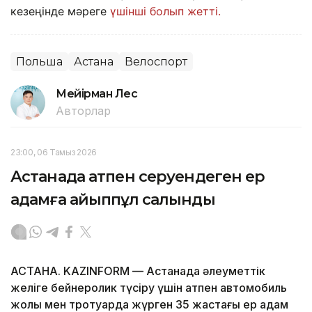
кезеңінде мәреге
үшінші болып жетті.
Польша
Астана
Велоспорт
Мейірман Лес
Авторлар
23:00, 06 Тамыз 2026
Астанада атпен серуендеген ер
адамға айыппұл салынды
АСТАНА. KAZINFORM — Астанада әлеуметтік
желіге бейнеролик түсіру үшін атпен автомобиль
жолы мен тротуарда жүрген 35 жастағы ер адам