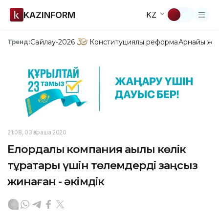
KAZINFORM
KZ
Сайлау-2026
Конституциялық реформа
Арнайы жо
Тренд:
21:08, 03 Қараша 2020
Елордалық компания ақылы көлік
тұрақтары үшін төлемдерді заңсыз
жинаған - әкімдік