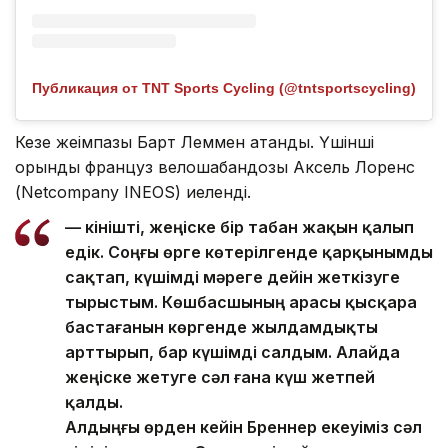
Публикация от TNT Sports Cycling (@tntsportscycling)
Кезең жеңімпазы Барт Леммен атанды. Үшінші
орынды француз велошабандозы Аксель Лоренс
(Netcompany INEOS) иеленді.
— Өкінішті, жеңіске бір табан жақын қалып
едік. Соңғы өрге көтерілгенде қарқынымды
сақтап, күшімді мәреге дейін жеткізуге
тырыстым. Көшбасшының арасы қысқара
бастағанын көргенде жылдамдықты
арттырып, бар күшімді салдым. Алайда
жеңіске жетуге сәл ғана күш жетпей
қалды.
Алдыңғы өрден кейін Бреннер екеуіміз сәл