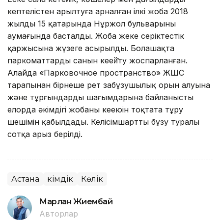
кептелістен арылтуға арналған ілкі жоба 2018
жылдың 15 қаңтарында Нұржол бульварының
аумағында басталды. Жоба жеке серіктестік
қаржысына жүзеге асырылды. Болашақта
паркоматтардың санын кеңей̆ту жоспарланған.
Алайда «Парковочное пространство» ЖШС
тарапынан бірнеше рет заңбұзушылық орын алуына
және тұрғындардың шағымдарына байланысты
елорда әкімдігі жобаның кеңеюін тоқтата тұру
шешімін қабылдады. Келісімшартты бұзу туралы
сотқа арыз берілді.
Астана
Әкімдік
Көлік
Марлан Жиембай
Авторлар