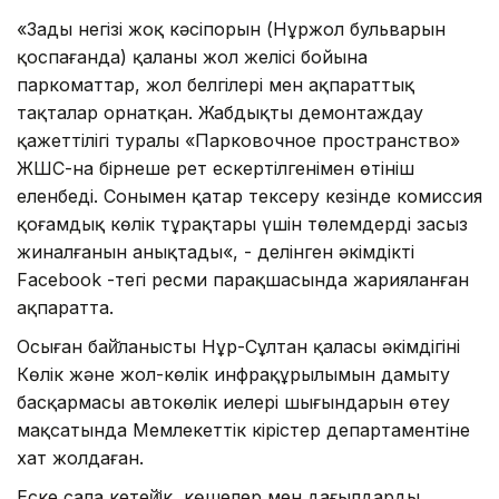
«Заңды негізі жоқ кәсіпорын (Нұржол бульварын
қоспағанда) қаланың жол желісі бойына
паркоматтар, жол белгілері мен ақпараттық
тақталар орнатқан. Жабдықты демонтаждау
қажеттілігі туралы «Парковочное пространство»
ЖШС-на бірнеше рет ескертілгенімен өтініш
еленбеді. Сонымен қатар тексеру кезінде комиссия
қоғамдық көлік тұрақтары үшін төлемдердің заңсыз
жиналғанын анықтады«, - делінген әкімдіктің
Facebook -тегі ресми парақшасында жарияланған
ақпаратта.
Осыған бай̆ланысты Нұр-Сұлтан қаласы әкімдігінің
Көлік және жол-көлік инфрақұрылымын дамыту
басқармасы автокөлік иелері шығындарын өтеу
мақсатында Мемлекеттік кірістер департаментіне
хат жолдаған.
Еске сала кетей̆ік, көшелер мен даңғылдарды