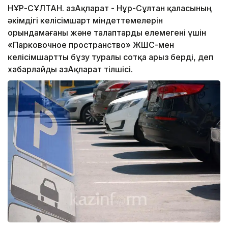
НҰР-СҰЛТАН. ҚазАқпарат - Нұр-Сұлтан қаласының
әкімдігі келісімшарт міндеттемелерін
орындамағаны және талаптарды елемегені үшін
«Парковочное пространство» ЖШС-мен
келісімшартты бұзу туралы сотқа арыз берді, деп
хабарлайды ҚазАқпарат тілшісі.