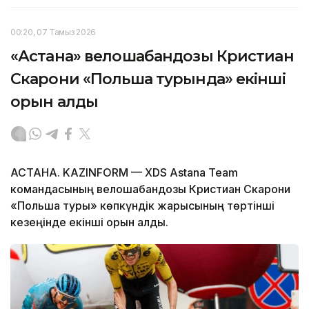
00:20, 07 Тамыз 2026
«Астана» велошабандозы Кристиан
Скарони «Польша турында» екінші
орын алды
АСТАНА. KAZINFORM — XDS Astana Team
командасының велошабандозы Кристиан Скарони
«Польша туры» көпкүндік жарысының төртінші
кезеңінде екінші орын алды.