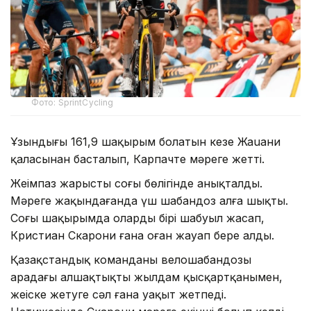
Фото: SprintCycling
Ұзындығы 161,9 шақырым болатын кезең Жаuани
қаласынан басталып, Карпачте мәреге жетті.
Жеңімпаз жарыстың соңғы бөлігінде анықталды.
Мәреге жақындағанда үш шабандоз алға шықты.
Соңғы шақырымда олардың бірі шабуыл жасап,
Кристиан Скарони ғана оған жауап бере алды.
Қазақстандық команданың велошабандозы
арадағы алшақтықты жылдам қысқартқанымен,
жеңіске жетуге сәл ғана уақыт жетпеді.