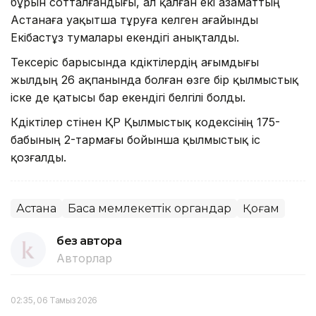
бұрын сотталғандығы, ал қалған екі азаматтың
Астанаға уақытша тұруға келген ағайынды
Екібастұз тумалары екендігі анықталды.
Тексеріс барысында күдіктілердің ағымдығы
жылдың 26 ақпанында болған өзге бір қылмыстық
іске де қатысы бар екендігі белгілі болды.
Күдіктілер үстінен ҚР Қылмыстық кодексінің 175-
бабының 2-тармағы бойынша қылмыстық іс
қозғалды.
Астана
Басқа мемлекеттік органдар
Қоғам
без автора
Авторлар
02:35, 06 Тамыз 2026