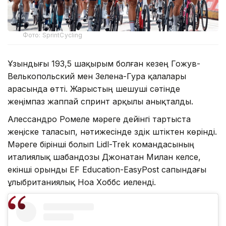
Фото: SprintCycling
Ұзындығы 193,5 шақырым болған кезең Гожув-
Велькопольский мен Зелена-Гура қалалары
арасында өтті. Жарыстың шешуші сәтінде
жеңімпаз жаппай спринт арқылы анықталды.
Алессандро Ромеле мәреге дейінгі тартыста
жеңіске таласып, нәтижесінде үздік үштіктен көрінді.
Мәреге бірінші болып Lidl-Trek командасының
италиялық шабандозы Джонатан Милан келсе,
екінші орынды EF Education-EasyPost сапындағы
ұлыбританиялық Ноа Хоббс иеленді.