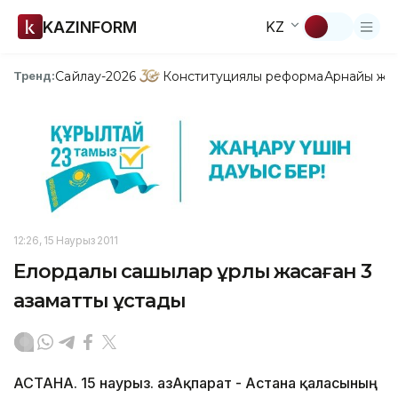
KAZINFORM
KZ
Сайлау-2026
Конституциялық реформа
Арнайы жо
Тренд:
12:26, 15 Наурыз 2011
Елордалық сақшылар ұрлық жасаған 3
азаматты ұстады
АСТАНА. 15 наурыз. ҚазАқпарат - Астана қаласының