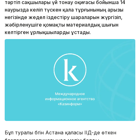
тәртіп сақшылары үй тонау оқиғасы бойынша 14
наурызда келіп түскен қала тұрғынының арызы
негізінде жедел іздестіру шараларын жүргізіп,
жәбірленушіге қомақты материалдық шығын
келтірген ұрлықшыларды ұстады.
Бұл туралы бүгін Астана қаласы ІІД-де өткен