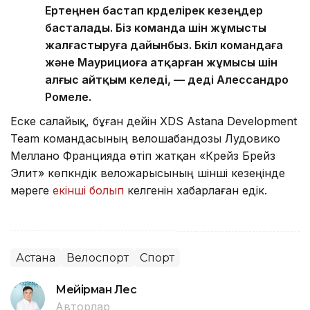
Ертеңнен бастап күрделірек кезеңдер
басталады. Біз команда үшін жұмысты
жалғастыруға дайынбыз. Бүкіл командаға
және Маурициоға атқарған жұмысы үшін
алғыс айтқым келеді, — деді Алессандро
Ромеле.
Еске салайық, бұған дейін XDS Astana Development
Team командасының велошабандозы Лудовико
Меллано Францияда өтіп жатқан «Крейз Брейз
Элит» көпкүндік веложарысының үшінші кезеңінде
мәреге
екінші болып
келгенін хабарлаған едік.
Астана
Велоспорт
Спорт
Мейірман Лес
Авторлар