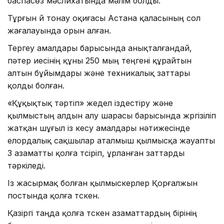
баспасөз мәслихатында мәлім болды.
Тұрғын үй тонау оқиғасы Астана қаласының сол
жағалауында орын алған.
Тергеу амалдары барысында анықталғандай,
пәтер иесінің құны 250 мың теңгені құрайтын
алтын бұйымдары және техникалық заттары
қолды болған.
«Құқықтық тәртіп» жедел іздестіру және
қылмыстың алдын алу шарасы барысында жүргізіліп
жатқан шұғыл із кесу амалдары нәтижесінде
елордалық сақшылар аталмыш қылмысқа жауапты
3 азаматты қолға түсіріп, ұрланған заттарды
тәркіледі.
Із жасырмақ болған қылмыскерлер Қорғалжын
постында қолға түскен.
Қазіргі таңда қолға түскен азаматтардың бірінің