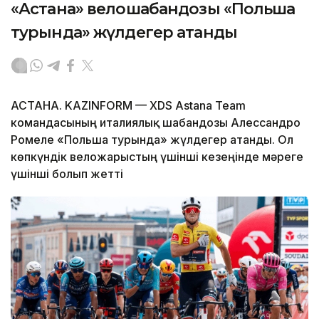
«Астана» велошабандозы «Польша
турында» жүлдегер атанды
АСТАНА. KAZINFORM — XDS Astana Team
командасының италиялық шабандозы Алессандро
Ромеле «Польша турында» жүлдегер атанды. Ол
көпкүндік веложарыстың үшінші кезеңінде мәреге
үшінші болып жетті