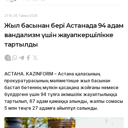
21:16, 05 Тамыз 2026
Жыл басынан бері Астанада 94 адам
вандализм үшін жауапкершілікке
тартылды
АСТАНА. KAZINFORM – Астана қаласының
прокуратурасының мәліметінше жыл басынан
бастап бөтеннің мүлкін қасақана жойғаны немесе
бүлдіргені үшін 94 тұлға әкімшілік жауаптылыққа
тартылып, 67 адам қамаққа алынды, жалпы сомасы
5 млн теңге 27 адамға айыппұл салынды.