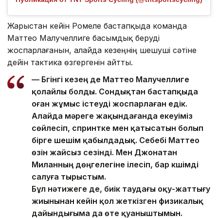
Жарыстан кейін Ромеле бастапқыда команда
Маттео Малучеллиге басымдық беруді
жоспарлағанын, алайда кезеңнің шешуші сәтіне
дейін тактика өзгергенін айтты.
— Бүгінгі кезең де Маттео Малучеллиге
қолайлы болды. Сондықтан бастапқыда
оған жұмыс істеуді жоспарлаған едік.
Алайда мәреге жақындағанда екеуіміз
сөйлесіп, спринтке мен қатысатын болып
бірге шешім қабылдадық. Себебі Маттео
өзін жайсыз сезінді. Мен Джонатан
Миланның дөңгелегіне ілесіп, бар күшімді
салуға тырыстым.
Бұл нәтижеге де, биік таудағы оқу-жаттығу
жиынынан кейін қол жеткізген физикалық
дайындығыма да өте қуаныштымын.