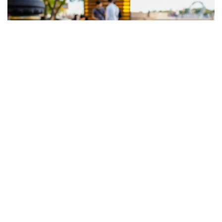
Фото: Астана әкімдігі
4 маусымда сағат 16:30 шамасында астаналық
тұрғын мас күйінде полиция бөлімінде есіктің
әйнегін қасақана сындырып, 90 мың теңге
сомасына шығын келтірген. Ол 10 тәулікке қамаққа
алынды.
Басқа жағдайда 38 жастағы қала тұрғыны Шейх
Кунта Қажы атындағы мешіттің маңдайшаларын
жұлып лақтырып тастаған. Нәтижесінде ол 15