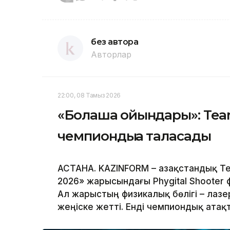
без автора
Авторлар
22:00, 08 Тамыз 2026
«Болашақ ойындары»: Te
чемпиондыққа таласады
АСТАНА. KAZINFORM – Қазақстандық 
2026» жарысындағы Phygital Shooter 
Ал жарыстың физикалық бөлігі – лазе
жеңіске жетті. Енді чемпиондық атақ