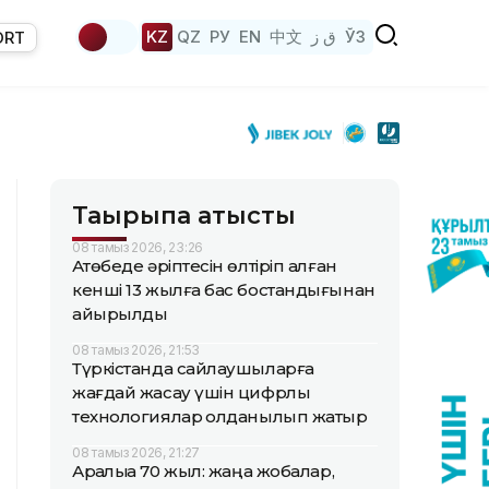
KZ
QZ
РУ
EN
中文
ق ز
ЎЗ
ORT
Тақырыпқа қатысты
08 тамыз 2026, 23:26
Ақтөбеде әріптесін өлтіріп алған
кенші 13 жылға бас бостандығынан
айырылды
08 тамыз 2026, 21:53
Түркістанда сайлаушыларға
жағдай жасау үшін цифрлық
технологиялар қолданылып жатыр
08 тамыз 2026, 21:27
Арқалыққа 70 жыл: жаңа жобалар,