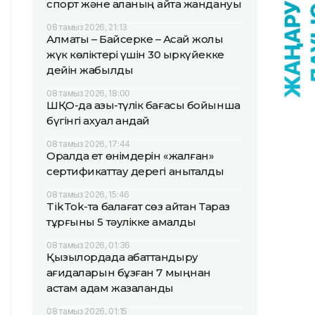
спорт және қаланың қайта жандануы
08 тамыз 2026, 21:13
Алматы – Байсерке – Ақсай жолы
жүк көліктері үшін 30 қыркүйекке
дейін жабылды
08 тамыз 2026, 18:00
ШҚО-да азық-түлік бағасы бойынша
бүгінгі ахуал қандай
08 тамыз 2026, 17:44
Оралда ет өнімдерін «жалған»
сертификаттау дерегі анықталды
08 тамыз 2026, 15:46
TikTok-та балағат сөз айтқан Тараз
тұрғыны 5 тәулікке қамалды
08 тамыз 2026, 01:36
Қызылордада абаттандыру
қағидаларын бұзған 7 мыңнан
астам адам жазаланды
08 тамыз 2026, 01:15