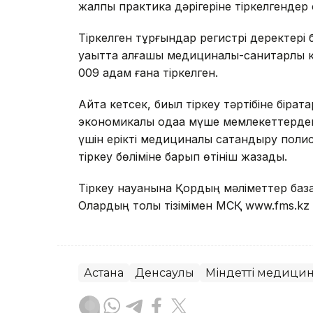
жалпы практика дәрігеріне тіркелгендер 
Тіркелген тұрғындар регистрі деректері 
уақытта алғашқы медициналық-санитарлық
009 адам ғана тіркелген.
Айта кетсек, биыл тіркеу тәртібіне бірқата
экономикалық одаққа мүше мемлекеттерде
үшін ерікті медициналық сақтандыру поли
тіркеу бөліміне барып өтініш жазады.
Тіркеу науқанына Қордың мәліметтер баз
Олардың толық тізімімен МСҚ www.fms.kz
Астана
Денсаулық
Міндетті медицин