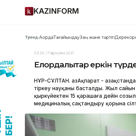
KAZINFORM
Ақорда
Тағайындау
Заң және тәртіп
Дерекқор
Тренд:
03:30, 17 Қыркүйек 2021
Елордалықтар еркін түрд
НҰР-СҰЛТАН. ҚазАқпарат - Қазақстанд
тіркеу науқаны басталды. Жыл сайын ө
қыркүйектен 15 қарашаға дейін созыл
медициналық сақтандыру қорына сіл