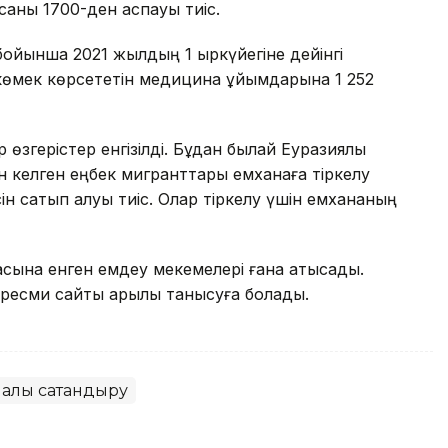
саны 1700-ден аспауы тиіс.
бойынша 2021 жылдың 1 қыркүйегіне дейінгі
 көмек көрсететін медицина ұйымдарына 1 252
р өзгерістер енгізілді. Бұдан былай Еуразиялық
н келген еңбек мигранттары емханаға тіркелу
сін сатып алуы тиіс. Олар тіркелу үшін емхананың
асына енген емдеу мекемелері ғана қатысады.
 ресми сайты арқылы танысуға болады.
алық сақтандыру