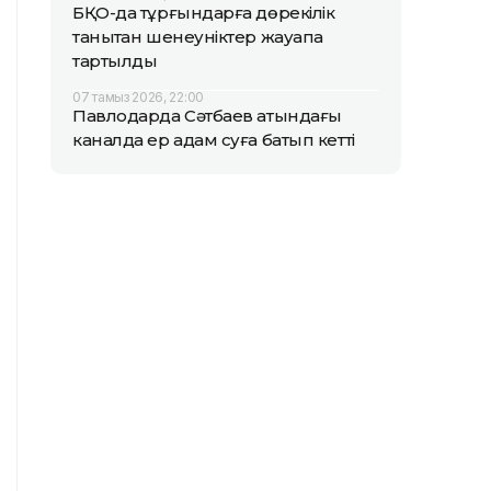
БҚО-да тұрғындарға дөрекілік
танытқан шенеуніктер жауапқа
тартылды
07 тамыз 2026, 22:00
Павлодарда Сәтбаев атындағы
каналда ер адам суға батып кетті