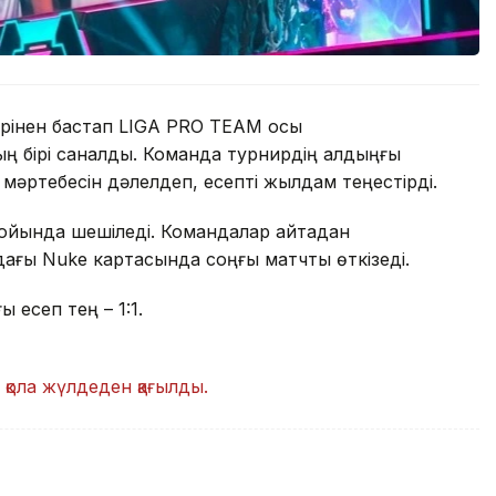
ерінен бастап LIGA PRO TEAM осы
ң бірі саналды. Команда турнирдің алдыңғы
 мәртебесін дәлелдеп, есепті жылдам теңестірді.
 ойында шешіледі. Командалар қайтадан
ағы Nuke картасында соңғы матчты өткізеді.
ы есеп тең – 1:1.
ы
қола жүлдеден қағылды.