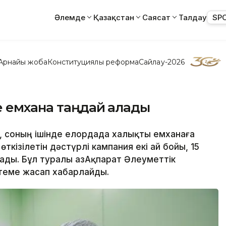
Әлемде
Қазақстан
Саясат
Талдау
SP
Арнайы жоба
Конституциялық реформа
Сайлау-2026
е емхана таңдай алады
а, соның ішінде елордада халықты емханаға
ткізілетін дәстүрлі кампания екі ай бойы, 15
ады. Бұл туралы ҚазАқпарат Әлеуметтік
теме жасап хабарлайды.