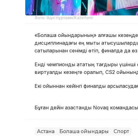
Фото: Әділ Нұртазин/Kazinform
«Болашақ ойындарының» алғашқы кезеңд
дисциплинадағы ең мықты қатысушыларды
сатыларынан сенімді өтіп, финалда да өз
Енді чемпиондық атақтың тағдыры үшінші
виртуалды кезеңге оралып, CS2 ойынынд
Екі ойыннан кейінгі финалдық қарсыласудағ
Бұған дейін қазақстандық Novaq командас
Астана
Болашақ ойындары
Спорт