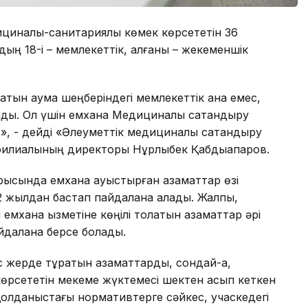
циналық-санитариялық көмек көрсететін 36
ың 18-і – мемлекеттік, қалғаны – жекеменшік
ратын аумақ шеңберіндегі мемлекеттік қана емес,
ады. Ол үшін емхана Медициналық сақтандыру
с», - дейді «Әлеуметтік медициналық сақтандыру
 филиалының директоры Нұрлыбек Қабдықапаров.
барысында емхана ауыстырған азаматтар өзі
22 жылдан бастап пайдалана алады. Жалпы,
емхана қызметіне көңілі толатын азаматтар әрі
айдалана берсе болады.
ыс жерде тұратын азаматтарды, сондай-ақ,
көрсететін мекеме жүктемесі шектен асып кеткен
Қолданыстағы нормативтерге сәйкес, учаскедегі