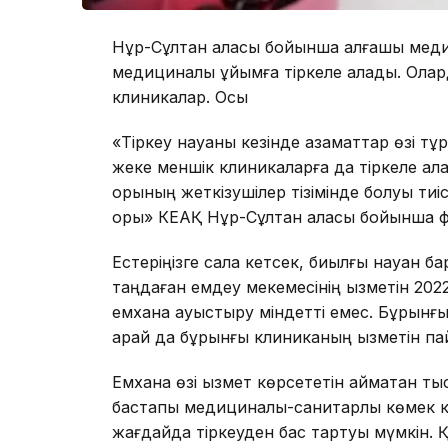
Нұр-Сұлтан қаласы бойынша алғашқы меди
медициналық ұйымға тіркеле алады. Олард
клиникалар. Осы
«Тіркеу науқаны кезінде азаматтар өзі тұ
жеке меншік клиникаларға да тіркеле ал
қорының жеткізушілер тізімінде болуы тиі
қоры» КЕАҚ Нұр-Сұлтан қаласы бойынша
Естеріңізге сала кетсек, биылғы науқан 
таңдаған емдеу мекемесінің қызметін 20
емхана ауыстыру міндетті емес. Бұрынғы 
қарай да бұрынғы клиниканың қызметін п
Емхана өзі қызмет көрсететін аймақтан т
бастапқы медициналық-санитарлық көмек 
жағдайда тіркеуден бас тартуы мүмкін. 