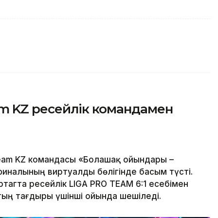
am KZ ресейлік командамен
Team KZ командасы «Болашақ ойындары –
финалының виртуалды бөлігінде басым түсті.
ртагта ресейлік LIGA PRO TEAM 6:1 есебімен
тың тағдыры үшінші ойында шешіледі.