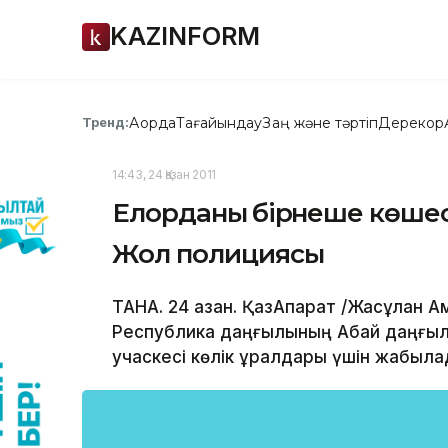
KAZINFORM
Ақорда
Тағайындау
Заң және тәртіп
Дерекқор
Тренд:
14:43, 24 Қазан 2011
Елорданың бірнеше көшес
Жол полициясы
ТАНА. 24 қазан. ҚазАқпарат /Жасұлан А
Республика даңғылының Абай даңғылы
учаскесі көлік құралдары үшін жабыла