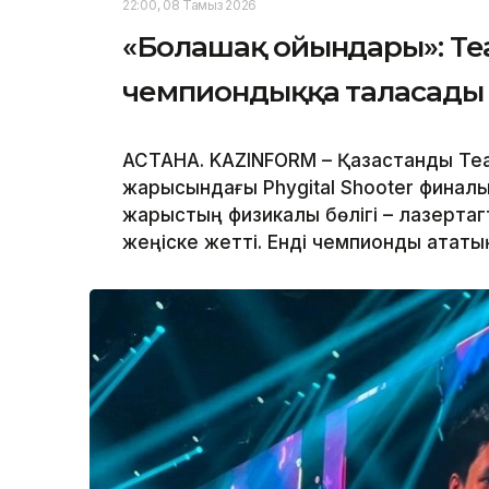
22:00, 08 Тамыз 2026
«Болашақ ойындары»: Te
чемпиондыққа таласады
АСТАНА. KAZINFORM – Қазақстандық T
жарысындағы Phygital Shooter финалы
жарыстың физикалық бөлігі – лазертаг
жеңіске жетті. Енді чемпиондық атақт