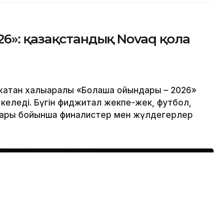
6»: қазақстандық Novaq қола
атқан халықаралық «Болашақ ойындары – 2026»
келеді. Бүгін фиджитал жекпе-жек, футбол,
лары бойынша финалистер мен жүлдегерлер