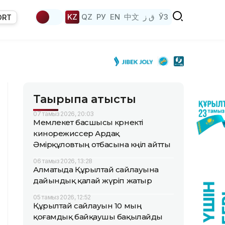
KZ
QZ
РУ
EN
中文
ق ز
ЎЗ
ORT
Тақырыпқа қатысты
07 тамыз 2026, 20:03
Мемлекет басшысы көрнекті
кинорежиссер Ардақ
Әмірқұловтың отбасына көңіл айтты
06 тамыз 2026, 13:28
Алматыда Құрылтай сайлауына
дайындық қалай жүріп жатыр
05 тамыз 2026, 12:52
Құрылтай сайлауын 10 мың
қоғамдық байқаушы бақылайды