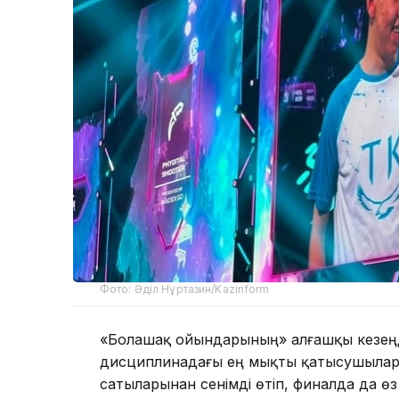
Фото: Әділ Нұртазин/Kazinform
«Болашақ ойындарының» алғашқы кезең
дисциплинадағы ең мықты қатысушылард
сатыларынан сенімді өтіп, финалда да өз