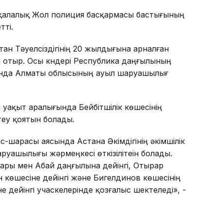
а қалалық Жол полиция басқармасы бастығының
ті.
ан Тәуелсіздігінің 20 жылдығына арналған
ып отыр. Осы күндері Республика даңғылының
ында Алматы облысының ауыл шаруашылығ
ақыт аралығында Бейбітшілік көшесінің
теу қоятын болады.
с-шарасы аясында Астана Әкімдігінің әкімшілік
уашылығы жәрмеңкесі өткізілітеін болады.
сары мен Абай даңғылына дейінгі, Отырар
н көшесіне дейінгі және Бигелдинов көшесінің
е дейінгі учаскелерінде қозғалыс шектеледі», -