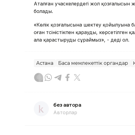
Аталған учаскелердегі жол қозғалысын 
болады.
«Көлік қозғалысына шектеу қойылуына 
оған түсіністікпен қарауды, көрсетілген
ала қарастыруды сұраймыз», - деді ол.
Астана
Басқа мемлекеттік органдар
без автора
Авторлар