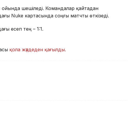
і ойында шешіледі. Командалар қайтадан
ағы Nuke картасында соңғы матчты өткізеді.
ғы есеп тең – 1:1.
дасы
қола жүлдеден қағылды.