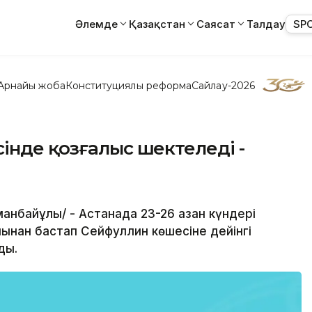
Әлемде
Қазақстан
Саясат
Талдау
SP
Арнайы жоба
Конституциялық реформа
Сайлау-2026
інде қозғалыс шектеледі -
манбайұлы/ - Астанада 23-26 қазан күндері
нан бастап Сейфуллин көшесіне дейінгі
ды.