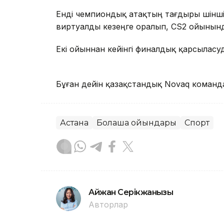
Енді чемпиондық атақтың тағдыры үшінш
виртуалды кезеңге оралып, CS2 ойынынд
Екі ойыннан кейінгі финалдық қарсыласуда
Бұған дейін қазақстандық Novaq коман
Астана
Болашақ ойындары
Спорт
Айжан Серікжанқызы
Авторлар