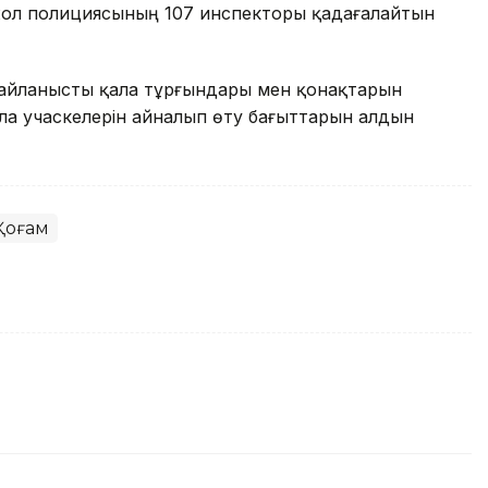
жол полициясының 107 инспекторы қадағалайтын
байланысты қала тұрғындары мен қонақтарын
 қала учаскелерін айналып өту бағыттарын алдын
Қоғам