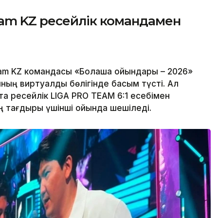
am KZ ресейлік командамен
eam KZ командасы «Болашақ ойындары – 2026»
ның виртуалды бөлігінде басым түсті. Ал
та ресейлік LIGA PRO TEAM 6:1 есебімен
ың тағдыры үшінші ойында шешіледі.