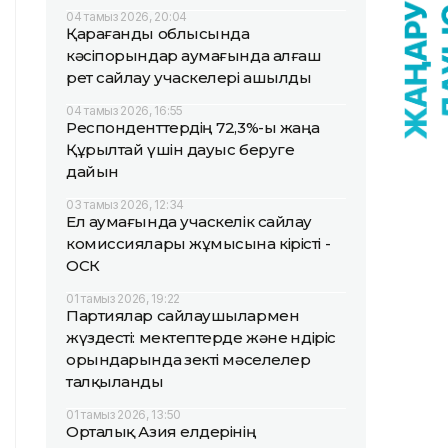
04 тамыз 2026, 20:04
Қарағанды облысында
кәсіпорындар аумағында алғаш
рет сайлау учаскелері ашылды
04 тамыз 2026, 16:55
Респонденттердің 72,3%-ы жаңа
Құрылтай үшін дауыс беруге
дайын
03 тамыз 2026, 12:34
Ел аумағында учаскелік сайлау
комиссиялары жұмысына кірісті -
ОСК
01 тамыз 2026, 19:22
Партиялар сайлаушылармен
жүздесті: мектептерде және өндіріс
орындарында өзекті мәселелер
талқыланды
01 тамыз 2026, 13:50
Орталық Азия елдерінің