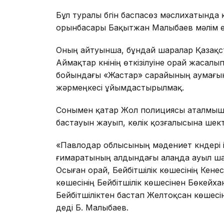
Бұл туралы бүгін баспасөз мәслихатынд
орынбасары Бақытжан Малыбаев мәлім ет
Оның айтуынша, бұндай шаралар Қазақст
Аймақтар күнінің өткізілуіне орай жасал
бойындағы «Жастар» сарайының аумағ
жәрмеңкесі ұйымдастырылмақ.
Сонымен қатар Жол полициясы аталмыш у
бастауын жауып, көлік қозғалысына шек
«Павлодар облысының мәдениет күндері і
ғимаратының алдындағы алаңда ауыл шар
Осыған орай, Бейбітшілік көшесінің Кене
көшесінің Бейбітшілік көшесінен Бөкейха
Бейбітшіліктен бастап Желтоқсан көшесін
деді Б. Малыбаев.