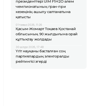
президенттері UIM F1H2O әлем
чемпионатының гран-при
кезеңінің ашылу салтанатына
қатысты
01 тамыз 2026, 11:26
Қасым-Жомарт Тоқаев Қостанай
облысының 90 жылдығына орай
құттықтау жолдады
30 шілде 2026, 17:48
Үгіт науқаны басталған соң
партиялардың электоралды
рейтингісі өзгерді