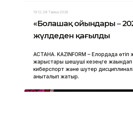
19:12, 08 Тамыз 2026
«Болашақ ойындары – 202
жүлдеден қағылды
АСТАНА. KAZINFORM – Елордада өтіп ж
жарыстары шешуші кезеңге жақындап 
киберспорт және шутер дисциплина
анықталып жатыр.