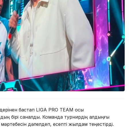
дерінен бастап LIGA PRO TEAM осы
ың бірі саналды. Команда турнирдің алдыңғы
 мәртебесін дәлелдеп, есепті жылдам теңестірді.