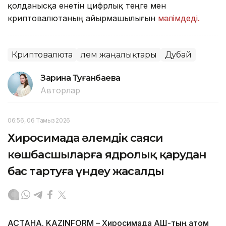
қолданысқа енетін цифрлық теңге мен
криптовалютаның айырмашылығын
мәлімдеді.
Криптовалюта
Әлем жаңалықтары
Дубай
Зарина Туғанбаева
Авторлар
06:56, 06 Тамыз 2026
Хиросимада әлемдік саяси
көшбасшыларға ядролық қарудан
бас тартуға үндеу жасалды
АСТАНА. KAZINFORM – Хиросимада АҚШ-тың атом