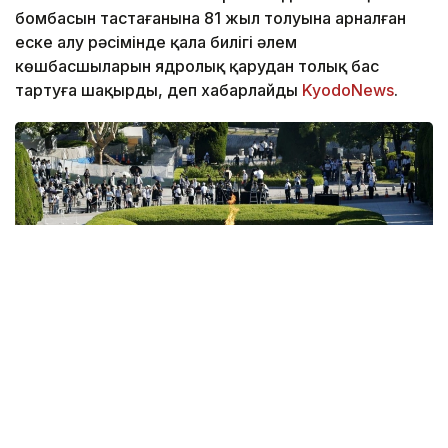
бомбасын тастағанына 81 жыл толуына арналған
еске алу рәсімінде қала билігі әлем
көшбасшыларын ядролық қарудан толық бас
тартуға шақырды, деп хабарлайды
KyodoNews
.
Фото: KyodoNews