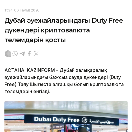
11:34, 06 Тамыз 2026
Дубай әуежайларындағы Duty Free
дүкендері криптовалюта
төлемдерін қосты
АСТАНА. KAZINFORM – Дубай халықаралық
әуежайларындағы бажсыз сауда дүкендері (Duty
Free) Таяу Шығыста алғашқы болып криптовалюта
төлемдерін енгізді.