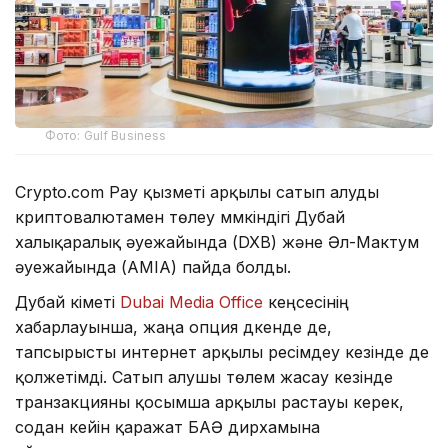
Фото: Gulf Business
Crypto.com Pay қызметі арқылы сатып алуды
криптовалютамен төлеу мүмкіндігі Дубай
халықаралық әуежайында (DXB) және Әл-Мактум
әуежайында (AMIA) пайда болды.
Дубай үкіметі
Dubai Media Office
кеңсесінің
хабарлауынша, жаңа опция дүкенде де,
тапсырысты интернет арқылы ресімдеу кезінде де
қолжетімді. Сатып алушы төлем жасау кезінде
транзакцияны қосымша арқылы растауы керек,
содан кейін қаражат БАӘ дирхамына