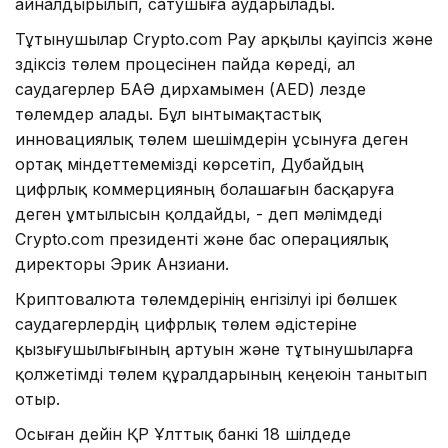
айналдырылып, сатушыға аударылады.
Тұтынушылар Crypto.com Pay арқылы қауіпсіз және
үздіксіз төлем процесінен пайда көреді, ал
саудагерлер БАӘ дирхамымен (AED) лезде
төлемдер алады. Бұл ынтымақтастық
инновациялық төлем шешімдерін ұсынуға деген
ортақ міндеттемемізді көрсетіп, Дубайдың
цифрлық коммерцияның болашағын басқаруға
деген ұмтылысын қолдайды, - деп мәлімдеді
Crypto.com президенті және бас операциялық
директоры Эрик Анзиани.
Криптовалюта төлемдерінің енгізілуі ірі бөлшек
саудагерлердің цифрлық төлем әдістеріне
қызығушылығының артуын және тұтынушыларға
қолжетімді төлем құралдарының кеңеюін танытып
отыр.
Осыған дейін ҚР Ұлттық банкі 18 шілдеде