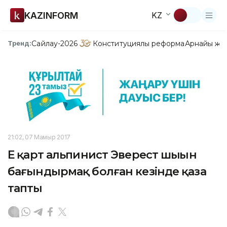
KAZINFORM
KZ
Сайлау-2026
Конституциялық реформа
Арнайы жо
Тренд:
21:02, 07 Мамыр 2017
Ең қарт альпинист Эверест шыңын
бағындырмақ болған кезінде қаза
тапты