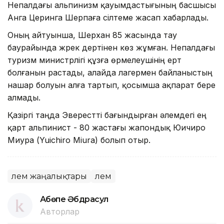
Непалдағы альпинизм қауымдастығының басшысы
Анга Церинга Шерпаға сілтеме жасап хабарлады.
Оның айтуынша, Шерхан 85 жасында тау
баурайында жүрек дертінен көз жұмған. Непалдағы
туризм министрлігі құзға өрмелеушінің ерт
болғанын растады, алайда лагермен байланыстың
нашар болуын алға тартып, қосымша ақпарат бере
алмады.
Қазіргі таңда Эверестті бағындырған әлемдегі ең
қарт альпинист - 80 жастағы жапондық Юичиро
Миура (Yuichiro Miura) болып отыр.
Әлем жаңалықтары
Әлем
Ақбөпе Әбдрасул
Авторлар