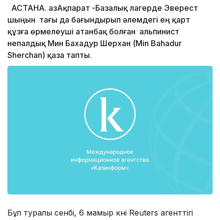
АСТАНА. ҚазАқпарат -Базалық лагерде Эверест
шыңын тағы да бағындырып әлемдегі ең қарт
құзға өрмелеуші атанбақ болған альпинист
непалдық Мин Бахадур Шерхан (Min Bahadur
Sherchan) қаза тапты.
Бұл туралы сенбі, 6 мамыр күні Reuters агенттігі