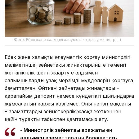
Фото: Еңбек және халықты әлеуметтік қорғау министрлігі
Еңбек және халықты әлеуметтік қорғау министрлігі
мәліметінше, зейнетақы жинақтарының ең төменгі
жеткіліктілік шегін жаңарту ең алдымен
салымшылардың ұзақ мерзімді мүдделерін қорғауға
бағытталған. Өйткені зейнетақы жинақтары –
қарапайым депозит немесе күнделікті шығындарға
жұмсалатын қаржы көзі емес. Оның негізгі мақсаты
– азаматтарды зейнеткерлік жасқа жеткеннен
кейін тұрақты табыспен қамтамасыз ету.
- Министрлік зейнетақы қаражаты ең
алдымен азаматтардың болашақтағы