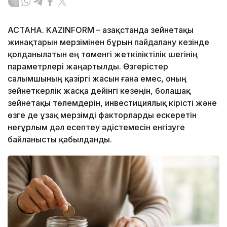
АСТАНА. KAZINFORM – Қазақстанда зейнетақы
жинақтарын мерзімінен бұрын пайдалану кезінде
қолданылатын ең төменгі жеткіліктілік шегінің
параметрлері жаңартылды. Өзгерістер
салымшының қазіргі жасын ғана емес, оның
зейнеткерлік жасқа дейінгі кезеңін, болашақ
зейнетақы төлемдерін, инвестициялық кірісті және
өзге де ұзақ мерзімді факторларды ескеретін
неғұрлым дәл есептеу әдістемесін енгізуге
байланысты қабылданды.