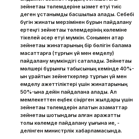
зейнетақы төлемдеріне қызмет етуі тиіс
деген ұстанымды басшылыққа алады. Себебі
бүгін жинақты мерзімінен бұрын пайдалану
ертеңгі зейнетақы төлемдерінің көлеміне
тікелей әсер етуі мүмкін. Сонымен қатар
зейнетақы жинақтарының бір бөлігін балама
мақсаттарға (тұрғын үй мен емделу)
пайдалану мүмкіндігі сақталады. Зейнетақы
мөлшері бұрынғы табысының кемінде 40%-
ын құрайтын зейнеткерлер тұрғын үй мен
емделу қажеттіліктері үшін жинақтарының
50%-ына дейін пайдалана алады. Ал
мемлекеттен еңбек сіңірген жылдары үшін
зейнетақы төлемдерін алатын азаматтар
зейнетақы шотындағы қалған қаражатты
толық көлемде пайдалану құқығына ие, -
делінген министрлік хабарламасында.