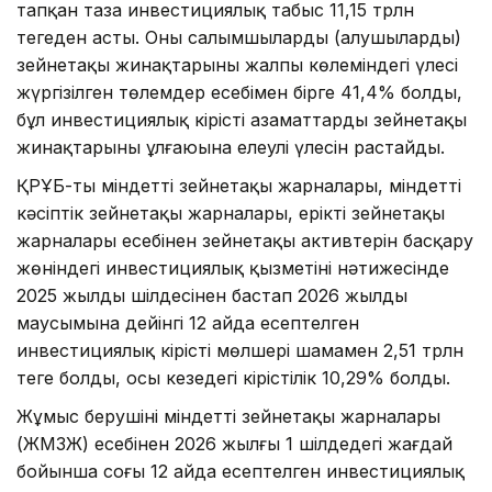
тапқан таза инвестициялық табыс 11,15 трлн
теңгеден асты. Оның салымшылардың (алушылардың)
зейнетақы жинақтарының жалпы көлеміндегі үлесі
жүргізілген төлемдер есебімен бірге 41,4% болды,
бұл инвестициялық кірістің азаматтардың зейнетақы
жинақтарының ұлғаюына елеулі үлесін растайды.
ҚРҰБ-тың міндетті зейнетақы жарналары, міндетті
кәсіптік зейнетақы жарналары, ерікті зейнетақы
жарналары есебінен зейнетақы активтерін басқару
жөніндегі инвестициялық қызметінің нәтижесінде
2025 жылдың шілдесінен бастап 2026 жылдың
маусымына дейінгі 12 айда есептелген
инвестициялық кірістің мөлшері шамамен 2,51 трлн
теңге болды, осы кезеңдегі кірістілік 10,29% болды.
Жұмыс берушінің міндетті зейнетақы жарналары
(ЖМЗЖ) есебінен 2026 жылғы 1 шілдедегі жағдай
бойынша соңғы 12 айда есептелген инвестициялық