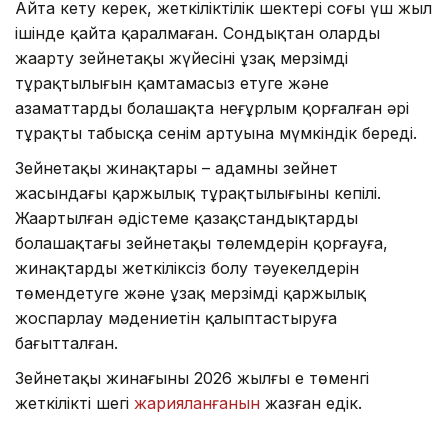
Айта кету керек, жеткіліктілік шектері соңғы үш жыл
ішінде қайта қаралмаған. Сондықтан оларды
жаңарту зейнетақы жүйесінің ұзақ мерзімді
тұрақтылығын қамтамасыз етуге және
азаматтардың болашақта неғұрлым қорғалған әрі
тұрақты табысқа сенім артуына мүмкіндік береді.
Зейнетақы жинақтары – адамның зейнет
жасындағы қаржылық тұрақтылығының кепілі.
Жаңартылған әдістеме қазақстандықтардың
болашақтағы зейнетақы төлемдерін қорғауға,
жинақтардың жеткіліксіз болу тәуекелдерін
төмендетуге және ұзақ мерзімді қаржылық
жоспарлау мәдениетін қалыптастыруға
бағытталған.
Зейнетақы жинағының 2026 жылғы ең төменгі
жеткілікті шегі
жарияланғанын
жазған едік.