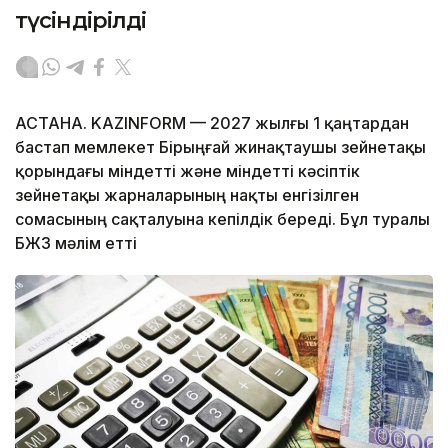
түсіндірілді
АСТАНА. KAZINFORM —
2027 жылғы 1 қаңтардан
бастап мемлекет Бірыңғай жинақтаушы зейнетақы
қорындағы міндетті және міндетті кәсіптік
зейнетақы жарналарының нақты енгізілген
сомасының сақталуына кепілдік береді. Бұл туралы
БЖЗҚ мәлім етті