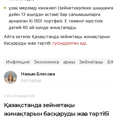
ұзақ мерзімді көкжиегі (зейнеткерлікке шыққанға
дейін 13 жылдан астам) бар салымшыларға
арналған Ki (60) портфелі. Ең төменгі кірістілік
деңгейі 60 ай ішінде анықталады.
Айта кетелік Қазақстанда зейнетақы жинақтарын
басқарудың жаңа тәртібі
түсіндірілген еді
.
Инфляция
Экономика
Қаржы
Зейнетақы
БЖЗ
Назым Бөлесова
Авторлар
23:01, 29 Шілде 2026
Қазақстанда зейнетақы
жинақтарын басқарудың жаңа тәртібі