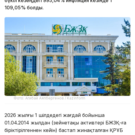
бүкіл кезеңдегі 995,04% инфляция кезінде 1
109,05% болды.
Фото: Агибай Аяпбергенов / Kazinform
2026 жылғы 1 шілдедегі жағдай бойынша
01.04.2014 жылдан (зейнетақы активтері БЖЗҚ-ға
біріктірілгеннен кейін) бастап жинақталған ҚРҰБ