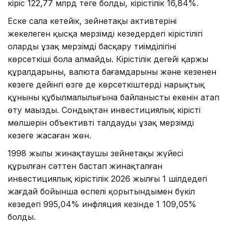
кіріс 122,77 млрд теңге болды, кірістілік 16,84%.
Еске сала кетейік, зейнетақы активтерінің
жекелеген қысқа мерзімді кезеңдердегі кірістілігі
оларды ұзақ мерзімді басқару тиімділігінің
көрсеткіші бола алмайды. Кірістілік деңгейі қаржы
құралдарының, валюта бағамдарының және кезеңнен
кезеңге дейінгі өзге де көрсеткіштердің нарықтық
құнының құбылмалылығына байланысты екенін атап
өту маңызды. Сондықтан инвестициялық кірістің
мөлшерін объективті талдауды ұзақ мерзімді
кезеңге жасаған жөн.
1998 жылы жинақтаушы зейнетақы жүйесі
құрылған сәттен бастап жинақталған
инвестициялық кірістілік 2026 жылғы 1 шілдедегі
жағдай бойынша өспелі қорытындымен бүкіл
кезеңдегі 995,04% инфляция кезінде 1 109,05%
болды.