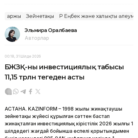
Қаржы
Зейнетақы
ҚР Еңбек және халықты әлеумет
Эльмира Оралбаева
Авторлар
00:18, 31 Шілде 2026
БЖЗҚ-ның инвестициялық табысы
11,15 трлн теңгеден асты
АСТАНА. KAZINFORM – 1998 жылы жинақтаушы
зейнетақы жүйесі құрылған сәттен бастап
жинақталған инвестициялық кірістілік 2026 жылғы 1
шілдедегі жағдай бойынша өспелі қорытындымен