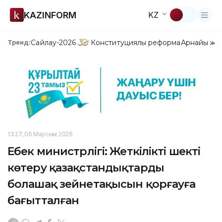
KAZINFORM
KZ
Сайлау-2026
Конституциялық реформа
Арнайы жо
Тренд:
13:27, 06 Маусым 2026
Еңбек министрлігі: Жеткілікті шекті
көтеру қазақстандықтардың
болашақ зейнетақысын қорғауға
бағытталған