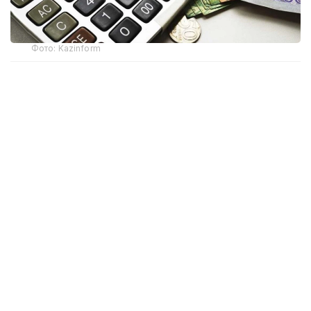
Фото: Kazinform
Зейнетақы жинақтарын сақтау және зейнетақы
активтерін басқару турал
— Әлеуметтік кодекске енгізілген өзгерістер
күшіне енгеннен кейін азаматтардың зейнетақы
жинақтарымен не болмақ? Олардың сақталуына
кепілдік беріле ме? Бұл кепілдік немен
қамтамасыз етіледі?
— Әлеуметтік кодекстің 217-бабында 2027 жылғы 1
қаңтардан бастап «Мемлекет зейнетақы төлемдерін
алушыларға Бірыңғай жинақтаушы зейнетақы
қорындағы міндетті зейнетақы жарналарының,
міндетті кәсіптік зейнетақы жарналарының нақты
енгізілген міндетті зейнетақы жарналары, міндетті