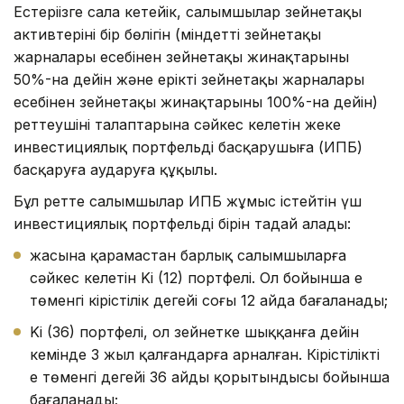
Естеріңізге сала кетейік, салымшылар зейнетақы
активтерінің бір бөлігін (міндетті зейнетақы
жарналары есебінен зейнетақы жинақтарының
50%-на дейін және ерікті зейнетақы жарналары
есебінен зейнетақы жинақтарының 100%-на дейін)
реттеушінің талаптарына сәйкес келетін жеке
инвестициялық портфельді басқарушыға (ИПБ)
басқаруға аударуға құқылы.
Бұл ретте салымшылар ИПБ жұмыс істейтін үш
инвестициялық портфельдің бірін таңдай алады:
жасына қарамастан барлық салымшыларға
сәйкес келетін Ki (12) портфелі. Ол бойынша ең
төменгі кірістілік деңгейі соңғы 12 айда бағаланады;
Ki (36) портфелі, ол зейнетке шыққанға дейін
кемінде 3 жыл қалғандарға арналған. Кірістіліктің
ең төменгі деңгейі 36 айдың қорытындысы бойынша
бағаланады;