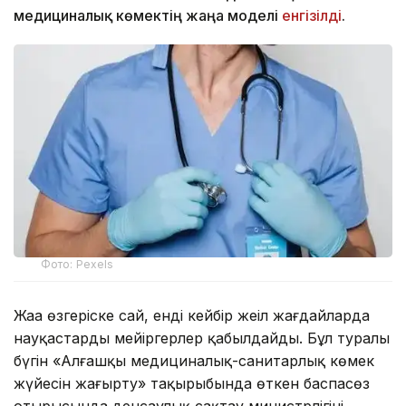
медициналық көмектің жаңа моделі
енгізілді
.
Фото: Pexels
Жаңа өзгеріске сай, енді кейбір жеңіл жағдайларда
науқастарды мейіргерлер қабылдайды. Бұл туралы
бүгін «Алғашқы медициналық-санитарлық көмек
жүйесін жаңғырту» тақырыбында өткен баспасөз