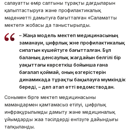
салауатты өмір салтының тұрақты дағдыларын
қалыптастыруға және профилактикалық
мәдениетті дамытуға бағытталған «Саламатты
мектеп» жобасы да таныстырылды.
– Жаңа модель мектеп медицинасының
заманауи, цифрлық және профилактикалық
сипатын күшейтуге бағытталған. Бұл
баланың денсаулық жағдайын белгілі бір
уақыттағы көрсеткіш бойынша ғана
бағалап қоймай, оның өзгерістерін
динамикада тұрақты бақылауға мүмкіндік
береді, – деп атап өтті ведомстводан.
Сонымен бірге мектеп медицинасының
мамандармен қамтамасыз етілуі, цифрлық
инфрақұрылымды дамыту және медициналық
ұйымдардың жаңа тәсілдерді енгізуге дайындығы
талқыланды.