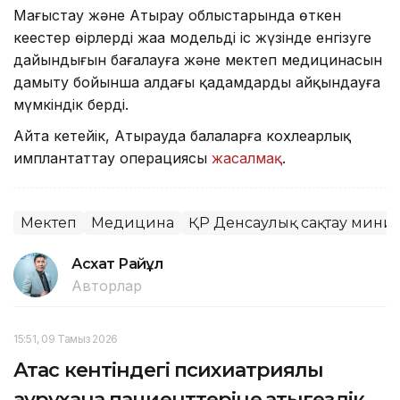
Маңғыстау және Атырау облыстарында өткен
кеңестер өңірлердің жаңа модельді іс жүзінде енгізуге
дайындығын бағалауға және мектеп медицинасын
дамыту бойынша алдағы қадамдарды айқындауға
мүмкіндік берді.
Айта кетейік, Атырауда балаларға кохлеарлық
имплантаттау операциясы
жасалмақ
.
Мектеп
Медицина
ҚР Денсаулық сақтау минис
Асхат Райқұл
Авторлар
15:51, 09 Тамыз 2026
Ақтас кентіндегі психиатриялық
аурухана пациенттеріне қатыгездік