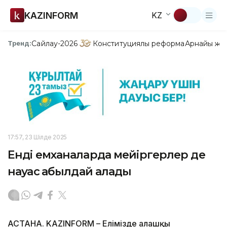
KAZINFORM
KZ
Сайлау-2026
Конституциялық реформа
Арнайы жо
Тренд:
17:57, 23 Шілде 2025
Енді емханаларда мейіргерлер де
науқас қабылдай алады
АСТАНА. KAZINFORM – Елімізде алғашқы