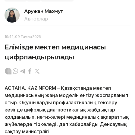
Аружан Махмут
Авторлар
19:42, 09 Тамыз 2026
Елімізде мектеп медицинасы
цифрландырылады
АСТАНА. KAZINFORM – Қазақстанда мектеп
медицинасының жаңа моделін енгізу жоспарланып
отыр. Оқушыларды профилактикалық тексеру
кезінде цифрлық диагностикалық жабдықтар
қолданылып, нәтижелері медициналық ақпараттық
жүйелерде тіркеледі, деп хабарлайды Денсаулық
сақтау министрлігі.