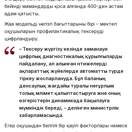
бейінді мамандарды қоса алғанда 400-ден астам
адам қатысты.
Жаңа модельдің негізгі бағыттарының бірі – мектеп
оқушыларын профилактикалық тексеруді
цифрландыру.
– Тексеру жүргізу кезінде заманауи
цифрлық диагностикалық құрылғыларды
пайдалану, ал алынған нәтижелерді
ақпараттық жүйелерде автоматты түрде
тіркеу жоспарлануда. Бұл баланың
денсаулық жағдайы туралы неғұрлым
толық мәлімет қалыптастыруға және оның
өзгерістерін динамикада бақылауға
мүмкіндік береді, – делінген министрлік
хабарламасында.
Егер оқушыдан белгілі бір қауіп факторлары немесе