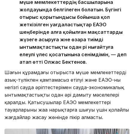
мүше мемлекеттердің басшыларына
жолдауында белгілеген болатын. Бүгінгі
отырыс қорытындысы бойынша қол
жеткізілген уағдаластықтар ЕАЭО
шеңберінде алға қойылған мақсаттарды
жүзеге асыруға және өзара тиімді
ынтымақтастықты одан әрі нығайтуға
елеулі үлес қосатынына сенімдімін, — деп
атап өтті Олжас Бектенов.
Шағын құрамдағы отырыста мүше мемлекеттердің
азық-түлікпен қамтамасыз етілуі және ЕАЭО-ның
негізгі сауда әріптестерімен сауда-экономикалық
ынтымақтастықты одан әрі дамыту мәселелері
қаралды. Қатысушылар ЕАЭО мемлекеттері
тауарларының жаңа нарықтарға шығуы үшін қолайлы
жағдайлар жасау жөнінде пікір алмасты.