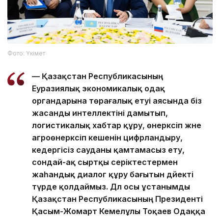
Фото: Үкімет
— Қазақстан Республикасының
Еуразиялық экономикалық одақ
органдарына төрағалық етуі аясында біз
жасанды интеллектіні дамытып,
логистикалық хабтар құру, өнеркәсіп және
агроөнеркәсіп кешенін цифрландыру,
кедергісіз сауданы қамтамасыз ету,
сондай-ақ сыртқы серіктестермен
жаһандық диалог құру бағытын дәйекті
түрде қолдаймыз. Дәл осы ұстанымды
Қазақстан Республикасының Президенті
Қасым-Жомарт Кемелұлы Тоқаев Одаққа