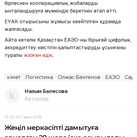
бірлескен кооперациялық жобаларды
ынталандыруға мүмкіндік беретінін атап өтті.
ЕҮАК отырысының жұмысы кеңейтілген құрамда
жалғасады.
Айта кетелік Қазақстан ЕАЭО-ның бірыңғай цифрлық
аккредиттеу кеңістігін қалыптастыруды ұсынғаны
туралы
жазған едік
.
Үкімет
Логистика
Олжас Бектенов
ЕАЭО
Сауд
Назым Бөлесова
Авторлар
15:30, 06 Тамыз 2026
Жеңіл өнеркәсіпті дамытуға