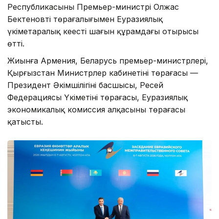
Республикасының Премьер-министрі Олжас
Бектеновтің төрағалығымен Еуразиялық
үкіметаралық кеңестің шағын құрамдағы отырысы
өтті.
Жиынға Армения, Беларусь премьер-министрлері,
Қырғызстан Министрлер кабинетінің төрағасы —
Президент Әкімшілігінің басшысы, Ресей
Федерациясы Үкіметінің төрағасы, Еуразиялық
экономикалық комиссия алқасының төрағасы
қатысты.