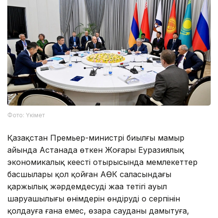
Фото: Үкімет
Қазақстан Премьер-министрі биылғы мамыр
айында Астанада өткен Жоғары Еуразиялық
экономикалық кеңестің отырысында мемлекеттер
басшылары қол қойған АӨК саласындағы
қаржылық жәрдемдесудің жаңа тетігі ауыл
шаруашылығы өнімдерін өндірудің оң серпінін
қолдауға ғана емес, өзара сауданы дамытуға,