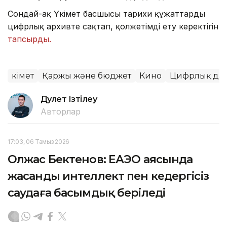
Сондай-ақ Үкімет басшысы тарихи құжаттарды
цифрлық архивте сақтап, қолжетімді ету керектігін
тапсырды.
Үкімет
Қаржы және бюджет
Кино
Цифрлық да
Дәулет Ізтілеу
Авторлар
17:03, 06 Тамыз 2026
Олжас Бектенов: ЕАЭО аясында
жасанды интеллект пен кедергісіз
саудаға басымдық беріледі