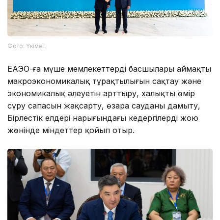
Фото: Үкімет
ЕАЭО-ға мүше мемлекеттердің басшылары аймақтың
макроэкономикалық тұрақтылығын сақтау және
экономикалық әлеуетін арттыру, халықтың өмір
сүру сапасын жақсарту, өзара сауданы дамыту,
Бірлестік елдері нарығындағы кедергілерді жою
жөнінде міндеттер қойып отыр.