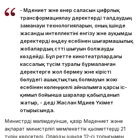
- Мәдениет және өнер саласын цифрлық
трансформациялау деректерді талдаудың
заманауи технологияларын, оның ішінде
жасанды интеллектіні енгізу және ауқымды
деректерді өңдеу есебінен шығармашылық
жобалардың сәтті шығуын болжауды
көздейді. Бұл ретте кинотеатрлардағы
кассалық түсім туралы бұрмаланған
деректерге жол бермеу және кірісті
бөлудегі ашықтықтың болмауын жою
есебінен көлеңңкелі айналымға қарсы іс-
қимыл бойынша шаралар қабылданып
жатыр, - деді Жаслан Мәдиев Үкімет
отырысында.
Министрдің мәлімдеуінше, қазір Мәдениет және
ақпарат министрлігі мемлекеттік қызметтердің 21
түрін көрсетеді. Олардың ішінде 12-сі толығымен