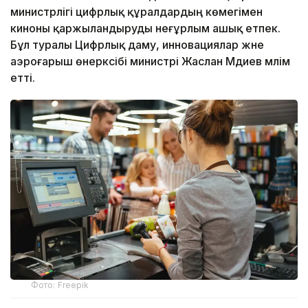
министрлігі цифрлық құралдардың көмегімен
киноны қаржыландыруды неғұрлым ашық етпек.
Бұл туралы Цифрлық даму, инновациялар және
аэроғарыш өнеркәсібі министрі Жаслан Мәдиев мәлім
етті.
Фото: Freepik