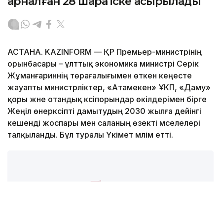
арналған 28 шара іске асырылады
АСТАНА. KAZINFORM — ҚР Премьер-министрінің
орынбасары – ұлттық экономика министрі Серік
Жұманғариннің төрағалығымен өткен кеңесте
жауапты министрліктер, «Атамекен» ҰКП, «Даму»
қоры және отандық кәсіпорындар өкілдерімен бірге
Жеңіл өнеркәсіпті дамытудың 2030 жылға дейінгі
кешенді жоспары мен саланың өзекті мәселелері
талқыланды. Бұл туралы Үкімет мәлім етті.