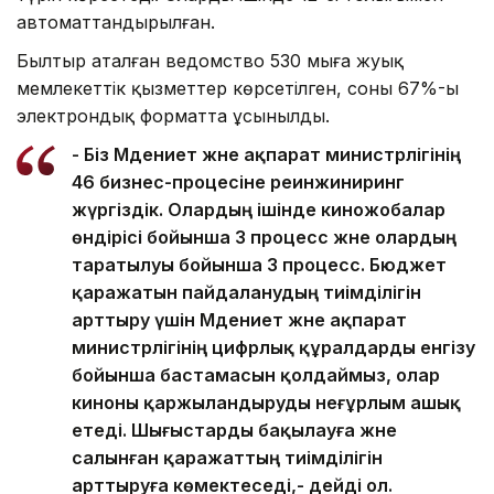
автоматтандырылған.
Былтыр аталған ведомство 530 мыңға жуық
мемлекеттік қызметтер көрсетілген, соның 67%-ы
электрондық форматта ұсынылды.
- Біз Мәдениет және ақпарат министрлігінің
46 бизнес-процесіне реинжиниринг
жүргіздік. Олардың ішінде киножобалар
өндірісі бойынша 3 процесс және олардың
таратылуы бойынша 3 процесс. Бюджет
қаражатын пайдаланудың тиімділігін
арттыру үшін Мәдениет және ақпарат
министрлігінің цифрлық құралдарды енгізу
бойынша бастамасын қолдаймыз, олар
киноны қаржыландыруды неғұрлым ашық
етеді. Шығыстарды бақылауға және
салынған қаражаттың тиімділігін
арттыруға көмектеседі,- дейді ол.