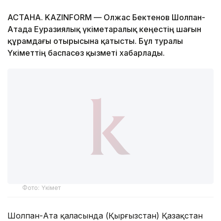
АСТАНА. KAZINFORM — Олжас Бектенов Шолпан-
Атада Еуразиялық үкіметаралық кеңестің шағын
құрамдағы отырысына қатысты. Бұл туралы
Үкіметтің баспасөз қызметі хабарлады.
Фото: Үкімет
Шолпан-Ата қаласында (Қырғызстан) Қазақстан