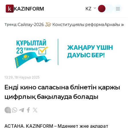
KAZINFORM
KZ
Сайлау-2026
Конституциялық реформа
Арнайы жо
Тренд:
13:29, 18 Наурыз 2025
Енді кино саласына бөлінетін қаржы
цифрлық бақылауда болады
АСТАНА. KAZINFORM – Мәдениет және ақпарат