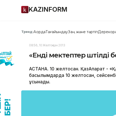
KAZINFORM
Ақорда
Тағайындау
Заң және тәртіп
Дерекқор
Тренд:
08:56, 10 Желтоқсан 2013
«Енді мектептер үштілді 
АСТАНА. 10 желтоқсан. ҚазАқпарат - «Қ
басылымдарда 10 желтоқсан, сейсенбі 
ұсынады.