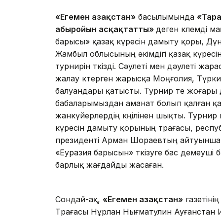
«
Егемен Қазақстан»
басылымында
«Тара
абыройын асқақтатты»
деген көлемді м
барысы» қазақ күресін дамыту қоры, Дүн
Жамбыл облысының әкімдігі қазақ күресі
турнирін өткізді. Сәулеті мен дәулеті жар
жалау көтерген жарысқа Моңғолия, Түрки
балуандары қатысты. Турнир өте жоғары д
бабаларымыздан аманат болып қалған қаз
жанкүйерлердің көңілінен шықты. Турнир
күресін дамыту қорының төрағасы, респ
президенті Арман Шораевтың айтуынша,
«Еуразия барысын» өткізуге бас демеуші 
барлық жағдайды жасаған.
Сондай-ақ,
«Егемен Қазақстан»
газетіні
Төрағасы Нұрлан Нығматулин Ауғанстан 