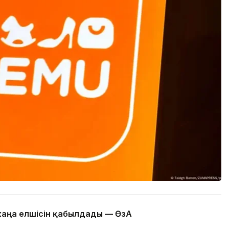
жаңа елшісін қабылдады — ӨзА