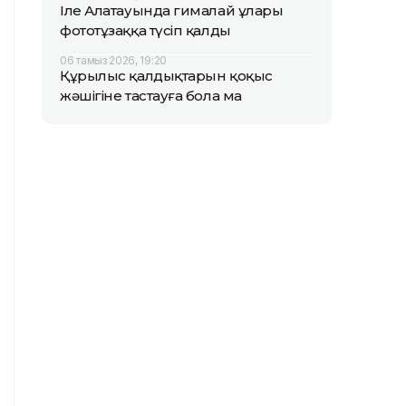
Іле Алатауында гималай ұлары
фототұзаққа түсіп қалды
06 тамыз 2026, 19:20
Құрылыс қалдықтарын қоқыс
жәшігіне тастауға бола ма