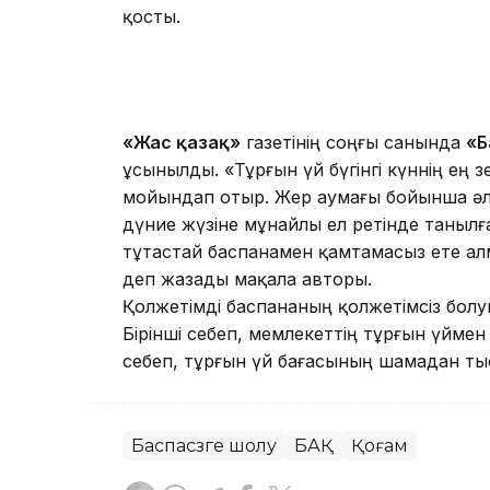
қосты.
«
Жас қазақ»
газетінің соңғы санында
«Б
ұсынылды. «Тұрғын үй бүгінгі күннің ең ө
мойындап отыр. Жер аумағы бойынша әл
дүние жүзіне мұнайлы ел ретінде танылғ
тұтастай баспанамен қамтамасыз ете алм
деп жазады мақала авторы.
Қолжетімді баспананың қолжетімсіз болуын
Бірінші себеп, мемлекеттің тұрғын үймен
себеп, тұрғын үй бағасының шамадан ты
Баспасөзге шолу
БАҚ
Қоғам