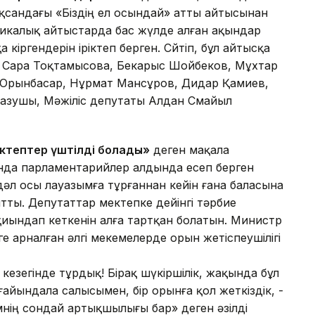
оқсандағы «Біздің ел осындай» атты айтысынан
убликалық айтыстарда бас жүлде алған ақындар
кіргендерін іріктеп берген. Сөйтіп, бұл айтысқа
 Сара Тоқтамысова, Бекарыс Шойбеков, Мұхтар
 Орынбасар, Нұрмат Мансұров, Дидар Қамиев,
жазушы, Мәжіліс депутаты Алдан Смайыл
ектептер үштілді болады»
деген мақала
нда парламентарийлер алдында есеп берген
дәл осы лауазымға тұрғаннан кейін ғана баласына
ты. Депутаттар мектепке дейінгі тәрбие
иындап кеткенін алға тартқан болатын. Министр
ге арналған әлгі мекемелерде орын жетіспеушілігі
н кезегінде тұрдық! Бірақ шүкіршілік, жақында бұл
айындала салысымен, бір орынға қол жеткіздік, -
нің сондай артықшылығы бар» деген әзілді