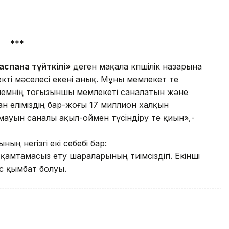
***
аспана түйткілі»
деген мақала көпшілік назарына
зекті мәселесі екені анық. Мұны мемлекет те
емнің тоғызыншы мемлекеті саналатын және
ан еліміздің бар-жоғы 17 миллион халқын
ауын саналы ақыл-оймен түсіндіру өте қиын»,-
ың негізгі екі себебі бар:
 қамтамасыз ету шараларының тиімсіздігі. Екінші
с қымбат болуы.