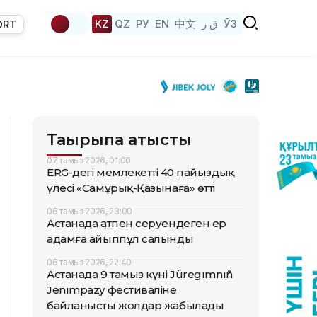
KZ
QZ
РУ
EN
中文
ق ز
ЎЗ
ORT
Тақырыпқа қатысты
07 тамыз 2026, 01:00
ERG-дегі мемлекеттің 40 пайыздық
үлесі «Самұрық-Қазынаға» өтті
06 тамыз 2026, 23:00
Астанада атпен серуендеген ер
адамға айыппұл салынды
06 тамыз 2026, 22:40
Астанада 9 тамыз күні Jüregımnıñ
Jenımpazy фестиваліне
байланысты жолдар жабылады