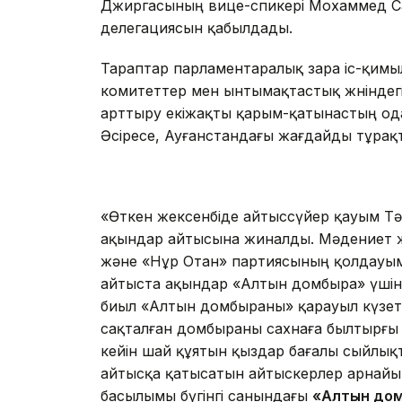
Джиргасының вице-спикері Мохаммед Са
делегациясын қабылдады.
Тараптар парламентаралық өзара іс-қим
комитеттер мен ынтымақтастық жөніндег
арттыру екіжақты қарым-қатынастың ода
Әсіресе, Ауғанстандағы жағдайды тұрақ
«Өткен жексенбіде айтыссүйер қауым Тәу
ақындар айтысына жиналды. Мәдениет жә
және «Нұр Отан» партиясының қолдауымен
айтыста ақындар «Алтын домбыра» үшін с
биыл «Алтын домбыраны» қарауыл күзет
сақталған домбыраны сахнаға былтырғы
кейін шай құятын қыздар бағалы сыйлық
айтысқа қатысатын айтыскерлер арнайы 
басылымы бүгінгі санындағы
«Алтын дом