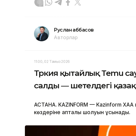
Руслан Ғаббасов
Авторлар
11:00, 02 Тамыз 2026
Түркия қытайлық Temu с
салды — шетелдегі қазақ
АСТАНА. KAZINFORM — Kazinform ХАА ше
көздеріне апталық шолуын ұсынады.