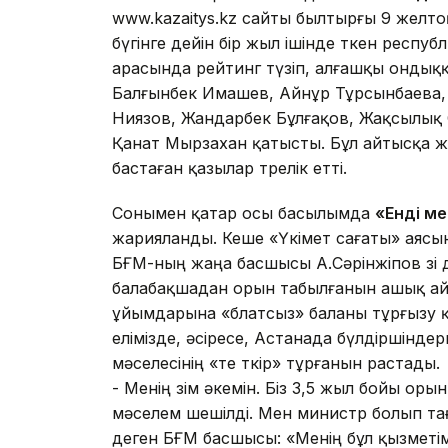
www.kazaitys.kz сайты былтырғы 9 желт
бүгінге дейін бір жыл ішінде өткен респ
арасында рейтинг түзіп, алғашқы ондыққа 
Балғынбек Имашев, Айнұр Тұрсынбаева,
Ниязов, Жандарбек Бұлғақов, Жақсылық
Қанат Мырзахан қатысты. Бұл айтысқа 
бастаған қазылар төрелік етті.
Сонымен қатар осы басылымда
«Енді м
жарияланды. Кеше «Үкімет сағаты» аясы
БҒМ-ның жаңа басшысы А.Сәрінжіпов өзі 
балабақшадан орын табылғанын ашық айт
ұйымдарына «блатсыз» баланы тұрғызу қ
елімізде, әсіресе, Астанада бүлдіршіндер
мәселесінің «өте өткір» тұрғанын растады.
- Менің өзім әкемін. Біз 3,5 жыл бойы оры
мәселем шешілді. Мен министр болып тағ
деген БҒМ басшысы: «Менің бұл қызметім