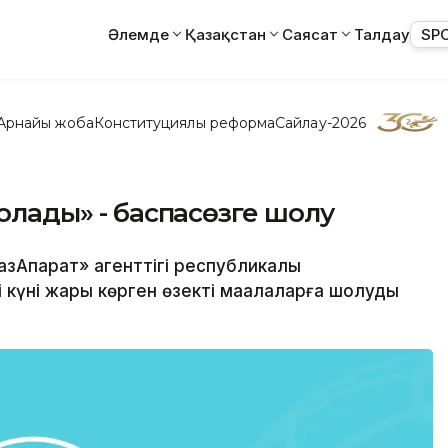
Әлемде
Қазақстан
Саясат
Талдау
SP
Арнайы жоба
Конституциялық реформа
Сайлау-2026
болады» - баспасөзге шолу
азАқпарат» агенттігі республикалық
күні жарық көрген өзекті мақалаларға шолуды