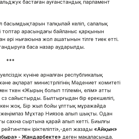
льджук бастаған ауғанстандық парламент
ыл басымдықтарын талқылай келіп, салалық
і топтар арасындағы байланыс қарқынын
н әрі нығаюына жол ашатынын тілге тиек етті.
тандыруға баса назар аударылды.
***
елсіздік күніне арналған республикалық
не ақпарат министрлігінің Мәдениет комитеті
 өткен «Жырың болып төгілемін, елім» атты
өз сайыстырды. Былтырғыдан бір ерекшелігі,
кен жоқ. Бір жыл бойы ұлттық мұражайда
 жеңімпаз Мұхтар Ниязов алып шықты. Одан
ты сахна сыртына қарай алып кетті. Биылғы
рейтингпен іріктеліпті»,-деп жазады
«Айқын»
быра» - Жандарбекте»
деген мақаласында.