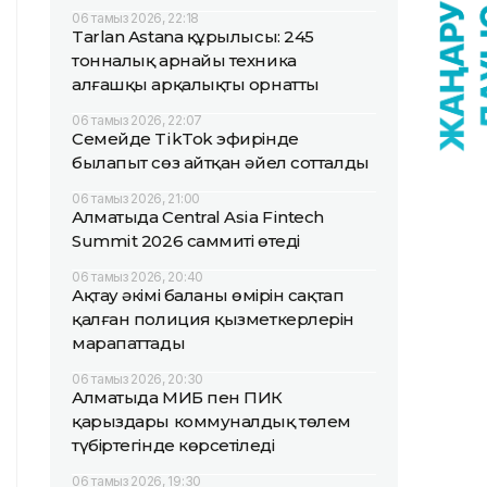
06 тамыз 2026, 22:18
Tarlan Astana құрылысы: 245
тонналық арнайы техника
алғашқы арқалықты орнатты
06 тамыз 2026, 22:07
Семейде TikTok эфирінде
былапыт сөз айтқан әйел сотталды
06 тамыз 2026, 21:00
Алматыда Central Asia Fintech
Summit 2026 саммиті өтеді
06 тамыз 2026, 20:40
Ақтау әкімі баланың өмірін сақтап
қалған полиция қызметкерлерін
марапаттады
06 тамыз 2026, 20:30
Алматыда МИБ пен ПИК
қарыздары коммуналдық төлем
түбіртегінде көрсетіледі
06 тамыз 2026, 19:30