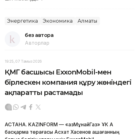
Энергетика
Экономика
Алматы
без автора
Авторлар
19:25, 07 Тамыз 2026
ҚМГ басшысы ExxonMobil-мен
бірлескен компания құру жөніндегі
ақпаратты растамады
АСТАНА. KAZINFORM — «ҚазМұнайГаз» ҰК АҚ
басқарма төрағасы Асхат Хасенов Қашағанның