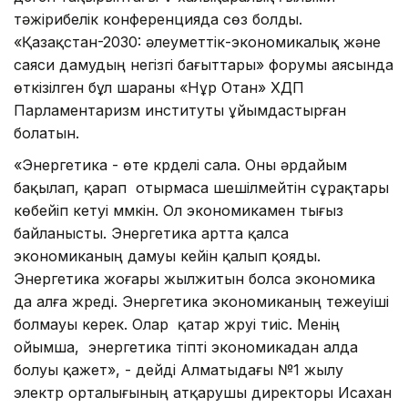
тәжірибелік конференцияда сөз болды.
«Қазақстан-2030: әлеуметтік-экономикалық және
саяси дамудың негізгі бағыттары» форумы аясында
өткізілген бұл шараны «Нұр Отан» ХДП
Парламентаризм институты ұйымдастырған
болатын.
«Энергетика - өте күрделі сала. Оны әрдайым
бақылап, қарап отырмаса шешілмейтін сұрақтары
көбейіп кетуі мүмкін. Ол экономикамен тығыз
байланысты. Энергетика артта қалса
экономиканың дамуы кейін қалып қояды.
Энергетика жоғары жылжитын болса экономика
да алға жүреді. Энергетика экономиканың тежеуіші
болмауы керек. Олар қатар жүруі тиіс. Менің
ойымша, энергетика тіпті экономикадан алда
болуы қажет», - дейді Алматыдағы №1 жылу
электр орталығының атқарушы директоры Исахан