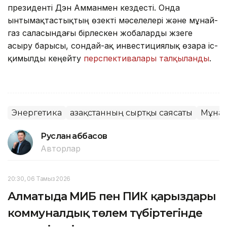
президенті Дэн Амманмен кездесті. Онда
ынтымақтастықтың өзекті мәселелері және мұнай-
газ саласындағы бірлескен жобаларды жүзеге
асыру барысы, сондай-ақ инвестициялық өзара іс-
қимылды кеңейту
перспективалары талқыланды
.
Энергетика
Қазақстанның сыртқы саясаты
Мұна
Руслан Ғаббасов
Авторлар
20:30, 06 Тамыз 2026
Алматыда МИБ пен ПИК қарыздары
коммуналдық төлем түбіртегінде