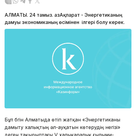
АЛМАТЫ. 24 тамыз. ҚазАқпарат - Энергетиканың
дамуы экономиканың өсімінен ілгері болу керек.
Бұл бүгін Алматыда өтіп жатқан «Энергетиканы
дамыту халықтың әл-ауқатын көтерудің негізі»
деген тақырыптағы V халықаралық ғылыми-