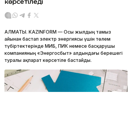
көрсетіледі
АЛМАТЫ. KAZINFORM — Осы жылдың тамыз
айынан бастап электр энергиясы үшін төлем
түбіртектерінде МИБ, ПИК немесе басқарушы
компанияның «Энергосбыт» алдындағы берешегі
туралы ақпарат көрсетіле бастайды.