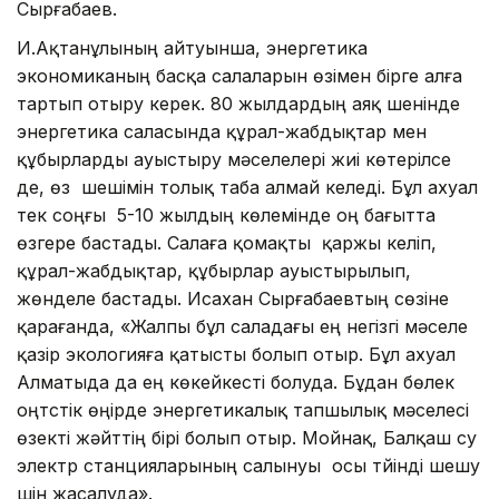
Сырғабаев.
И.Ақтанұлының айтуынша, энергетика
экономиканың басқа салаларын өзімен бірге алға
тартып отыру керек. 80 жылдардың аяқ шенінде
энергетика саласында құрал-жабдықтар мен
құбырларды ауыстыру мәселелері жиі көтерілсе
де, өз шешімін толық таба алмай келеді. Бұл ахуал
тек соңғы 5-10 жылдың көлемінде оң бағытта
өзгере бастады. Салаға қомақты қаржы келіп,
құрал-жабдықтар, құбырлар ауыстырылып,
жөнделе бастады. Исахан Сырғабаевтың сөзіне
қарағанда, «Жалпы бұл саладағы ең негізгі мәселе
қазір экологияға қатысты болып отыр. Бұл ахуал
Алматыда да ең көкейкесті болуда. Бұдан бөлек
оңтүстік өңірде энергетикалық тапшылық мәселесі
өзекті жәйттің бірі болып отыр. Мойнақ, Балқаш су
электр станцияларының салынуы осы түйінді шешу
үшін жасалуда».