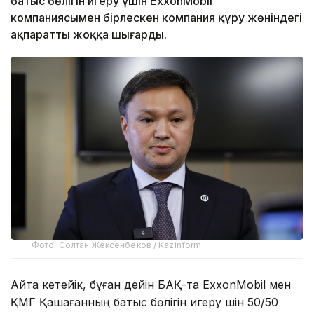
батыс бөлігін игеру үшін ExxonMobil
компаниясымен бірлескен компания құру жөніндегі
ақпаратты жоққа шығарды.
Фото: Солтан Жексенбеков / Kazinform
Айта кетейік, бұған дейін БАҚ-та ExxonMobil мен
ҚМГ Қашағанның батыс бөлігін игеру үшін 50/50