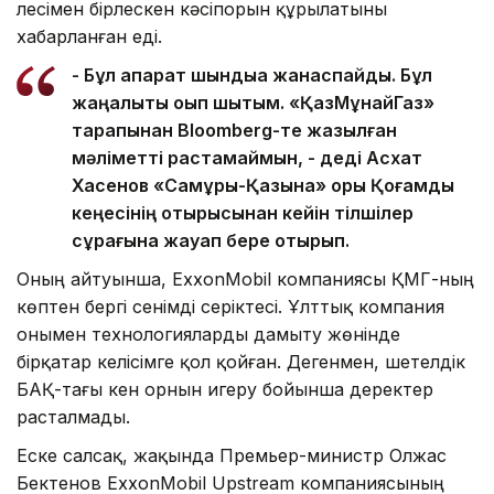
үлесімен бірлескен кәсіпорын құрылатыны
хабарланған еді.
- Бұл ақпарат шындыққа жанаспайды. Бұл
жаңалықты оқып шықтым. «ҚазМұнайГаз»
тарапынан Bloomberg-те жазылған
мәліметті растамаймын, - деді Асхат
Хасенов «Самұрық-Қазына» қоры Қоғамдық
кеңесінің отырысынан кейін тілшілер
сұрағына жауап бере отырып.
Оның айтуынша, ExxonMobil компаниясы ҚМГ-ның
көптен бергі сенімді серіктесі. Ұлттық компания
онымен технологияларды дамыту жөнінде
бірқатар келісімге қол қойған. Дегенмен, шетелдік
БАҚ-тағы кен орнын игеру бойынша деректер
расталмады.
Еске салсақ, жақында Премьер-министр Олжас
Бектенов ExxonMobil Upstream компаниясының