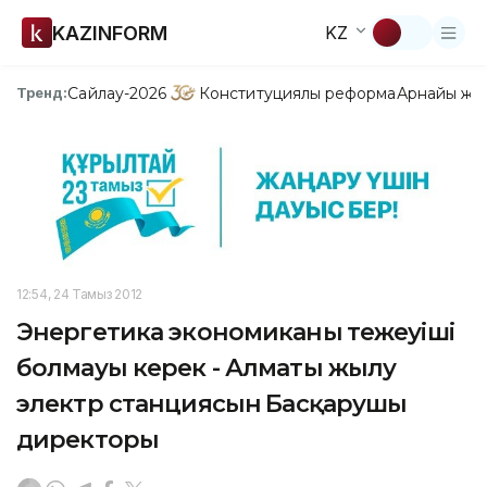
KAZINFORM
KZ
Сайлау-2026
Конституциялық реформа
Арнайы жо
Тренд:
12:54, 24 Тамыз 2012
Энергетика экономиканың тежеуіші
болмауы керек - Алматы жылу
электр станциясынң Басқарушы
директоры