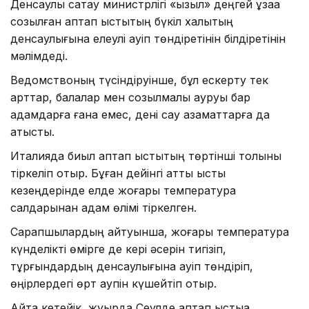
Денсаулық сақтау министрлігі «қызыл» деңгей ұзаққа
созылған аптап ыстықтың бүкіл халықтың
денсаулығына елеулі қауіп төндіретінін білдіретінін
мәлімдеді.
Ведомствоның түсіндіруінше, бұл ескерту тек
қарттар, балалар мен созылмалы ауруы бар
адамдарға ғана емес, дені сау азаматтарға да
қатысты.
Италияда биыл аптап ыстықтың төртінші толқыны
тіркеліп отыр. Бұған дейінгі қатты ыстық
кезеңдерінде елде жоғары температура
салдарынан адам өлімі тіркелген.
Сарапшылардың айтуынша, жоғары температура
күнделікті өмірге де кері әсерін тигізіп,
тұрғындардың денсаулығына қауіп төндіріп,
өңірлердегі өрт қаупін күшейтіп отыр.
Айта кетейік, жуырда Сеулде аптап ыстыққа