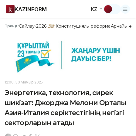
KAZINFORM
KZ
Сайлау-2026
Конституциялық реформа
Арнайы жо
Тренд:
12:00, 30 Мамыр 2025
Энергетика, технология, сирек
шикізат: Джорджа Мелони Орталық
Азия-Италия серіктестігінің негізгі
секторларын атады