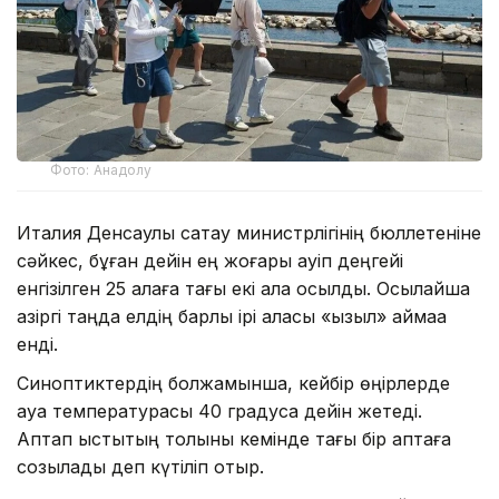
Фото: Анадолу
Италия Денсаулық сақтау министрлігінің бюллетеніне
сәйкес, бұған дейін ең жоғары қауіп деңгейі
енгізілген 25 қалаға тағы екі қала қосылды. Осылайша
қазіргі таңда елдің барлық ірі қаласы «қызыл» аймаққа
енді.
Синоптиктердің болжамынша, кейбір өңірлерде
ауа температурасы 40 градусқа дейін жетеді.
Аптап ыстықтың толқыны кемінде тағы бір аптаға
созылады деп күтіліп отыр.