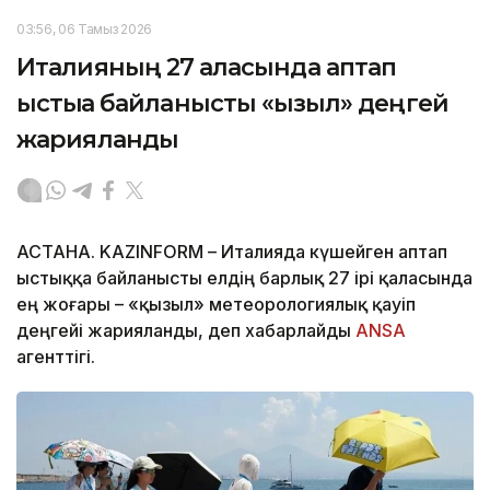
03:56, 06 Тамыз 2026
Италияның 27 қаласында аптап
ыстыққа байланысты «қызыл» деңгей
жарияланды
АСТАНА. KAZINFORM – Италияда күшейген аптап
ыстыққа байланысты елдің барлық 27 ірі қаласында
ең жоғары – «қызыл» метеорологиялық қауіп
деңгейі жарияланды, деп хабарлайды
ANSA
агенттігі.