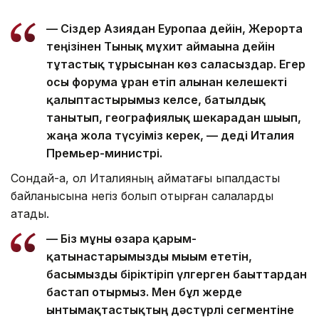
— Сіздер Азиядан Еуропаға дейін, Жерорта
теңізінен Тынық мұхит аймағына дейін
тұтастық тұрғысынан көз саласыздар. Егер
осы форумға ұран етіп алынған келешекті
қалыптастырғымыз келсе, батылдық
танытып, географиялық шекарадан шығып,
жаңа жолға түсуіміз керек, — деді Италия
Премьер-министрі.
Сондай-ақ, ол Италияның аймақтағы ықпалдастық
байланысына негіз болып отырған салаларды
атады.
— Біз мұны өзара қарым-
қатынастарымызды мығым ететін,
басымызды біріктіріп үлгерген бағыттардан
бастап отырмыз. Мен бұл жерде
ынтымақтастықтың дәстүрлі сегментіне