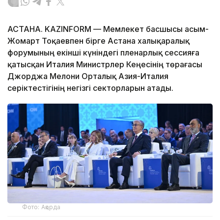
АСТАНА. KAZINFORM — Мемлекет басшысы Қасым-
Жомарт Тоқаевпен бірге Астана халықаралық
форумының екінші күніндегі пленарлық сессияға
қатысқан Италия Министрлер Кеңесінің төрағасы
Джорджа Мелони Орталық Азия-Италия
серіктестігінің негізгі секторларын атады.
Фото: Ақорда