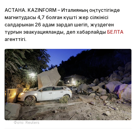
АСТАНА. KAZINFORM – Италияның оңтүстігінде
магнитудасы 4,7 болған күшті жер сілкінісі
салдарынан 26 адам зардап шегіп, жүздеген
тұрғын эвакуацияланды, деп хабарлайды
БЕЛТА
агенттігі.
Фото: Reuters