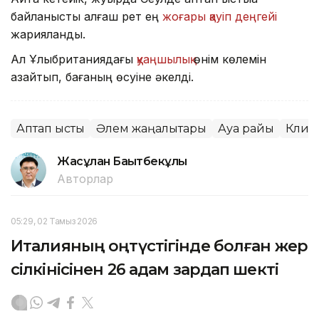
байланысты алғаш рет ең
жоғары қауіп деңгейі
жарияланды.
Ал Ұлыбританиядағы
қуаңшылық
өнім көлемін
азайтып, бағаның өсуіне әкелді.
Аптап ыстық
Әлем жаңалықтары
Ауа райы
Клим
Жасұлан Бақытбекұлы
Авторлар
05:29, 02 Тамыз 2026
Италияның оңтүстігінде болған жер
сілкінісінен 26 адам зардап шекті