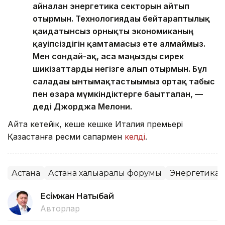
айналған энергетика секторын айтып
отырмын. Технологиядағы бейтараптылық
қағидатынсыз орнықты экономиканың
қауіпсіздігін қамтамасыз ете алмаймыз.
Мен сондай-ақ, аса маңызды сирек
шикізаттарды негізге алып отырмын. Бұл
саладағы ынтымақтастығымыз ортақ табыс
пен өзара мүмкіндіктерге бағытталған, —
деді Джорджа Мелони.
Айта кетейік, кеше кешке Италия премьері
Қазақстанға ресми сапармен
келді
.
Астана
Астана халықаралық форумы
Энергетика
Есімжан Нақтыбай
Авторлар