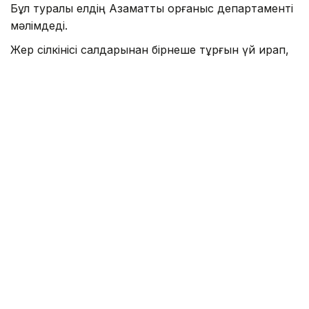
Бұл туралы елдің Азаматтық қорғаныс департаменті
мәлімдеді.
Жер сілкінісі салдарынан бірнеше тұрғын үй қирап,
басқа да ғимараттарға зақым келді. Шамамен 300
тұрғын үйін тастап шығуға мәжбүр болды.
Құтқарушылар мен мамандар зардап шеккен
аумақты тексеруді жалғастырып жатыр.
Билік Поццуоли порты мен Кумана теміржол
желісінің жұмысына да іркіліс болғанын хабарлады.
Магнитудасы 4,7 болатын жер сілкінісі жұма күні
Неаполь маңындағы Кампи-Флегрей жанартаулық
алқабында тіркелді
. Corriere della Sera газетінің
мәліметінше, бұл соңғы 40 жылдағы осы өңірдегі
ең күшті сейсмикалық оқиғалардың бірі болған.
Материал Kazinform агенттігіне серіктес БЕЛТА
агенттігі тарапынан арнайы ұсынылды.