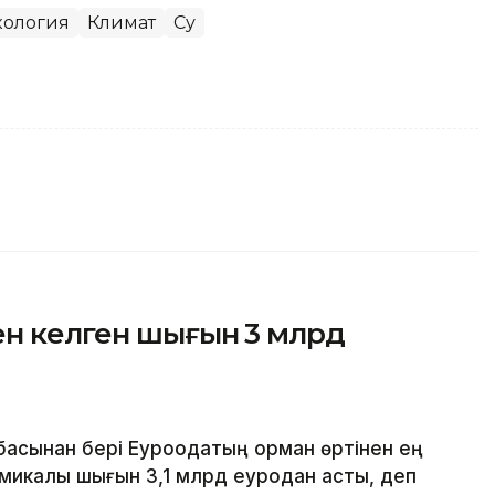
кология
Климат
Су
ен келген шығын 3 млрд
сынан бері Еуроодақтың орман өртінен ең
омикалық шығын 3,1 млрд еуродан асты, деп