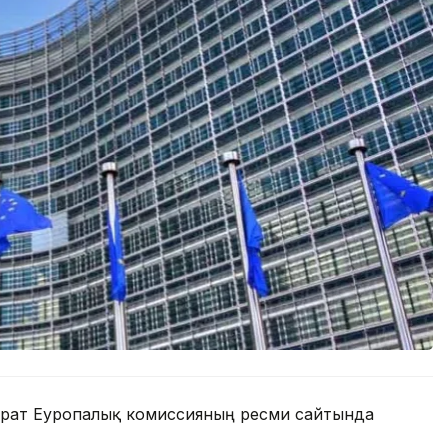
парат Еуропалық комиссияның ресми сайтында