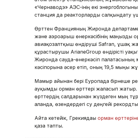
«Чернаводэ» АЭС-інің екі энергоблогының
станция да реакторларды салқындату үш
Өрттен Францияның Жиронда департамент
және аэроғарыш өнеркәсібінің маңызды 
авиақозғалтқыш өндіруші Safran, ұшақ ж
құрастырушы ArianeGroup өндірісті уақ
Жиронда сауда-өнеркәсіп палатасының мә
кәсіпорынға әсер етіп, оның 19,5 мыңы 
Мамыр айынан бері Еуропада бірнеше рет
ауқымды орман өрттері жалғасып жатыр
өрттердің салдарынан жүздеген мың тұр
алғанда, өзендердегі су деңгейі рекордт
Айта кетейік, Грекиядағы
орман өрттерін
қаза тапты.