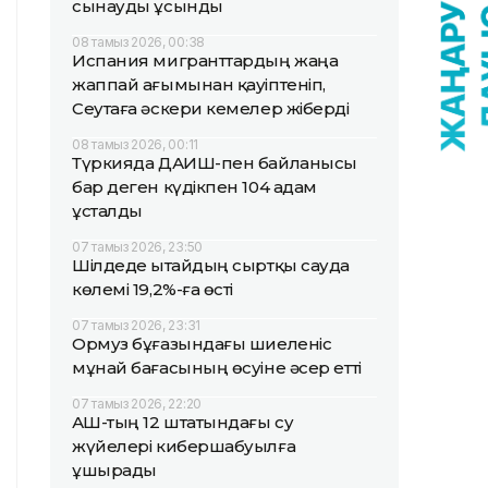
сынауды ұсынды
08 тамыз 2026, 00:38
Испания мигранттардың жаңа
жаппай ағымынан қауіптеніп,
Сеутаға әскери кемелер жіберді
08 тамыз 2026, 00:11
Түркияда ДАИШ-пен байланысы
бар деген күдікпен 104 адам
ұсталды
07 тамыз 2026, 23:50
Шілдеде Қытайдың сыртқы сауда
көлемі 19,2%-ға өсті
07 тамыз 2026, 23:31
Ормуз бұғазындағы шиеленіс
мұнай бағасының өсуіне әсер етті
07 тамыз 2026, 22:20
АҚШ-тың 12 штатындағы су
жүйелері кибершабуылға
ұшырады