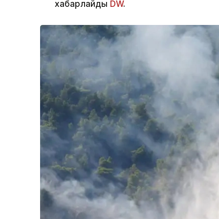
хабарлайды
DW
.