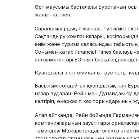
Өрт маусымы басталғалы Еуропаның осы 
жанып кеткен.
Сарапшылардың пікірінше, түпкілікті эк
Сақтандыру компаниялары, кәсіпорындар 
өнім және туризм саласындағы табыстың 
Сонымен қатар Financial Times бағалауын
енгізілмеген әрі ЕО-ның басқа елдеріндег
Қуаңшылық экономикалық тәуекелді күш
Басылым сондай-ақ қуаңшылық пен Еуро
назар аударған. Рейн мен Дунайдағы су д
келтіріп, өнеркәсіп кәсіпорындарының ж
Атап айтқанда, Рейн бойында Германияны
компанияларының зауыттары орналасқан.
төмендеуі Мажарстандағы электр энерги
атом электр станциясының жұмысына қауі