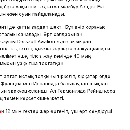
 бірін уақытша тоқтатуға мәжбүр болды. Екі
ін өзен суын пайдаланады.
і де қатты зардап шекті. Бұл өңір қорғаныс
орталығы саналады. Өрт салдарынан
асаушы Dassault Aviation және зымыран
ытша тоқтатып, қызметкерлерін эвакуациялады.
ліметінше, тілсіз жау кемінде 40 мың
жұмысын уақытша тоқтатқан.
 аптап ыстық толқыны тіркеліп, бірқатар елде
. Франция мен Испанияда бақылаудан шыққан
ғын эвакуацияланды. Ал Германияда Рейнді қоса
ық төмен көрсеткішке жетті.
ен
12 мың гектар жер өртеніп, үш өрт сөндіруші