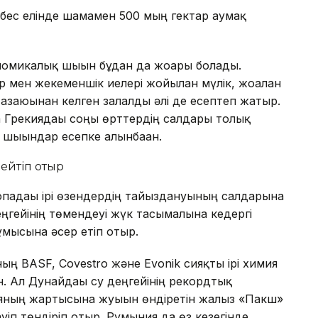
бес елінде шамамен 500 мың гектар аумақ
ономикалық шығын бұдан да жоғары болады.
мен жекеменшік иелері жойылған мүлік, жоғалған
азаюынан келген залалды әлі де есептеп жатыр.
а Грекиядағы соңғы өрттердің салдары толық
і шығындар есепке алынбаған.
ейтіп отыр
падағы ірі өзендердің тайыздануының салдарына
еңгейінің төмендеуі жүк тасымалына кедергі
ұмысына әсер етіп отыр.
ң BASF, Covestro және Evonik сияқты ірі химия
 Ал Дунайдағы су деңгейінің рекордтық
яның жартысына жуығын өндіретін жалғыз «Пакш»
п төндіріп отыр. Румыния да өз кезегінде