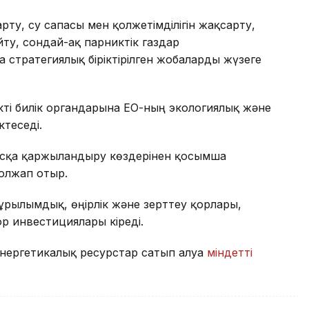
рту, су сапасы мен қолжетімділігін жақсарту,
ту, сондай-ақ парниктік газдар
а стратегиялық біріктірілген жобаларды жүзеге
ікті билік органдарына ЕО-ның экологиялық және
ктеседі.
асқа қаржыландыру көздерінен қосымша
болжап отыр.
рылымдық, өңірлік және зерттеу қорлары,
р инвестициялары кіреді.
нергетикалық ресурстар сатып алуға
міндетті