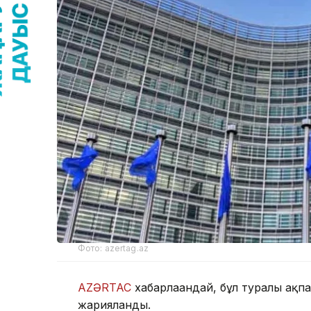
Фото: azertag.az
AZƏRTAC
хабарлағандай, бұл туралы ақ
жарияланды.