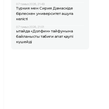
07 тамыз 2026, 21:49
Түркия мен Сирия Дамаскіде
бірлескен университет ашуға
келісті
07 тамыз 2026, 21:01
Қытайда «Долфин» тайфунына
байланысты табиғи апат қаупі
күшейді