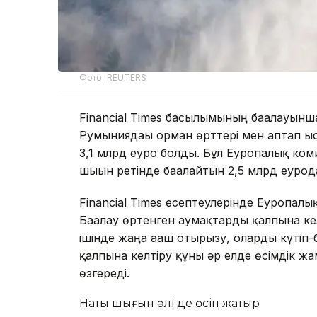
Фото: REUTERS
Financial Times басылымының бағалауынш
Румыниядағы орман өрттері мен аптап ы
3,1 млрд еуро болды. Бұл Еуропалық ко
шығын ретінде бағалайтын 2,5 млрд еуро
Financial Times есептеулерінде Еуропал
Бағалау өртенген аумақтарды қалпына кел
ішінде жаңа ағаш отырғызу, оларды күтіп
қалпына келтіру құны әр елде өсімдік 
өзгереді.
Нақты шығын әлі де өсіп жатыр