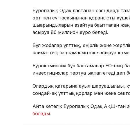
Еуропалық Одақ ластанған өзендерді таза
өрт пен су тасқынынан қорғанысты күшей
шығарындыларын азайтуға бағытталған жаң
асыруға 86 миллион еуро бөледі.
Бұл жобалар ұлттық, өңірлік және жергіл
климаттық заңнамасын іске асыруға көме
Еурокомиссия бұл бастамалар ЕО-ның б
инвестициялар тартуға ықпал етеді деп 
Олардың қатарына ауыл шаруашылығы, құ
сондай-ақ ұлттық қорлар мен жеке секто
Айта кетелік Еуропалық Одақ АҚШ-тан э
болады
.