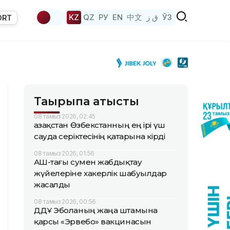
KZ
QZ
РУ
EN
中文
ق ز
ЎЗ
ORT
Тақырыпқа қатысты
08 тамыз 2026, 02:45
Қазақстан Өзбекстанның ең ірі үш
сауда серіктесінің қатарына кірді
08 тамыз 2026, 01:56
АҚШ-тағы сумен жабдықтау
жүйелеріне хакерлік шабуылдар
жасалды
08 тамыз 2026, 00:56
ДДҰ Эболаның жаңа штамына
қарсы «Эрвебо» вакцинасын