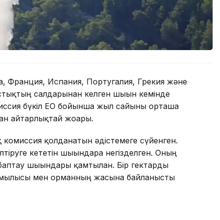
а, Франция, Испания, Португалия, Грекия және
стықтың салдарынан келген шығын кемінде
миссия бүкіл ЕО бойынша жыл сайынғы орташа
дан айтарлықтай жоғары.
ық комиссия қолданатын әдістемеге сүйенген.
тіруге кететін шығындарға негізделген. Оның
-баптау шығындары қамтылған. Бір гектарды
жамылғысы мен орманның жасына байланысты