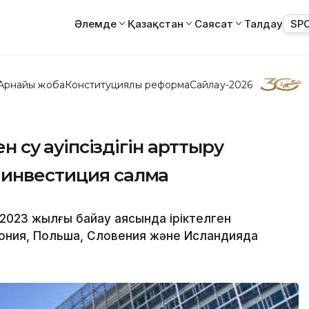
Әлемде
Қазақстан
Саясат
Талдау
SP
Арнайы жоба
Конституциялық реформа
Сайлау-2026
н су қауіпсіздігін арттыру
инвестиция салмақ
023 жылғы байқау аясында іріктелген
тония, Польша, Словения және Исландияда