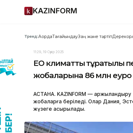
KAZINFORM
Ақорда
Тағайындау
Заң және тәртіп
Дерекқор
Тренд:
11:29, 19 Сәуір 2025
ЕО климаттық тұрақтылық пе
жобаларына 86 млн еуро 
АСТАНА. KAZINFORM — қаржыландыру 2
жобаларға беріледі. Олар Дания, Эс
жүзеге асырылады.