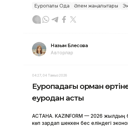
Еуропалық Одақ
Әлем жаңалықтары
Э
Назым Бөлесова
Авторлар
04:27, 04 Тамыз 2026
Еуропадағы орман өртін
еуродан асты
АСТАНА. KAZINFORM — 2026 жылдың ба
көп зардап шеккен бес еліндегі экон