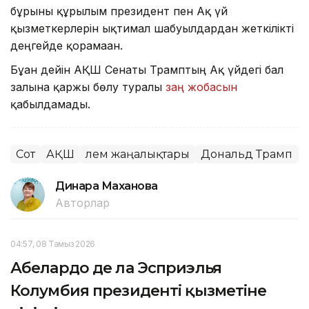
бұрынғы құрылым президент пен Ақ үй
қызметкерлерін ықтимал шабуылдардан жеткілікті
деңгейде қорғамаған.
Бұған дейін АҚШ Сенаты Трамптың Ақ үйдегі бал
залына қаржы бөлу туралы
заң жобасын
қабылдамады.
Сот
АҚШ
Әлем жаңалықтары
Дональд Трамп
Динара Маханова
Авторлар
04:57, 08 Тамыз 2026
Абелардо де ла Эсприэлья
Колумбия президенті қызметіне