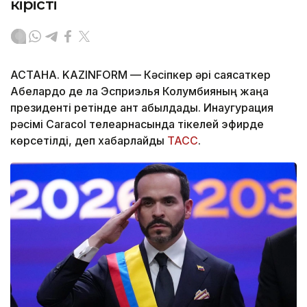
кірісті
АСТАНА. KAZINFORM —
Кәсіпкер әрі саясаткер
Абелардо де ла Эсприэлья Колумбияның жаңа
президенті ретінде ант қабылдады. Инаугурация
рәсімі Caracol телеарнасында тікелей эфирде
көрсетілді, деп хабарлайды
ТАСС
.