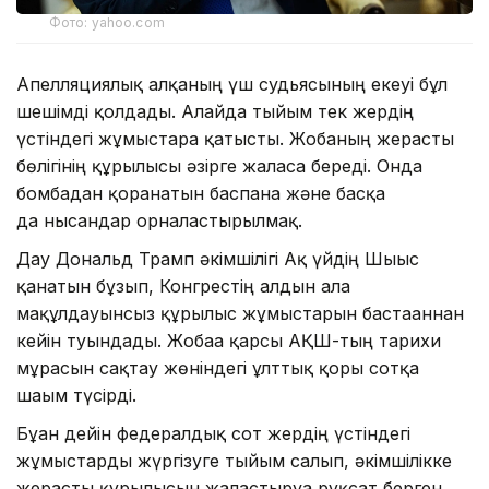
Фото: yahoo.com
Апелляциялық алқаның үш судьясының екеуі бұл
шешімді қолдады. Алайда тыйым тек жердің
үстіндегі жұмыстарға қатысты. Жобаның жерасты
бөлігінің құрылысы әзірге жалғаса береді. Онда
бомбадан қорғанатын баспана және басқа
да нысандар орналастырылмақ.
Дау Дональд Трамп әкімшілігі Ақ үйдің Шығыс
қанатын бұзып, Конгрестің алдын ала
мақұлдауынсыз құрылыс жұмыстарын бастағаннан
кейін туындады. Жобаға қарсы АҚШ-тың тарихи
мұрасын сақтау жөніндегі ұлттық қоры сотқа
шағым түсірді.
Бұған дейін федералдық сот жердің үстіндегі
жұмыстарды жүргізуге тыйым салып, әкімшілікке
жерасты құрылысын жалғастыруға рұқсат берген.