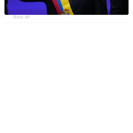
Фото: AP
— Ант етемін және Колумбияның
Конституциясы мен заңдарын адал
сақтауға халық алдында уәде беремін, —
деді мемлекет басшысы парламент
мүшелерінің қатысуымен өткен рәсімде.
Инаугурация Колумбия астанасында емес, елдің
батысындағы Кали қаласында өтті. Рәсімге
Аргентина президенті Хавьер Милей, Чили
президенті Хосе Антонио Каст және Эквадор
президенті Даниэль Нобоа да қатысты.
Де ла Эсприэлья 21 маусымда өткен президент
сайлауының екінші турында жеңіске жетті.
Ол сайлаушылардың 49,6 пайызының қолдауына