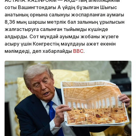
соты Вашингтондағы Ақ үйдің бұзылған Шығыс
қанатының орнына салынуы жоспарланған аумағы
8,36 мың шаршы метрлік бал залының құрылысын
жалғастыруға салынған тыйымды күшінде
қалдырды. Сот мұндай ауқымды жобаны жүзеге
асыру үшін Конгрестің мақұлдауы қажет екенін
мәлімдеді, деп хабарлайды
BBC
.