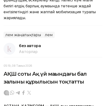
билігі елдің барлық аумағында төтенше жағдай
енгізілетіндігі және жаппай мобилизация туралы
жариялады.
Әлем жаңалықтары
Әлем
без автора
Авторлар
05:19, 08 Тамыз 2026
АҚШ соты Ақ үй маңындағы бал
залының құрылысын тоқтатты
АСТАНА. KAZINFORM — АҚШ-тың апелляциялық