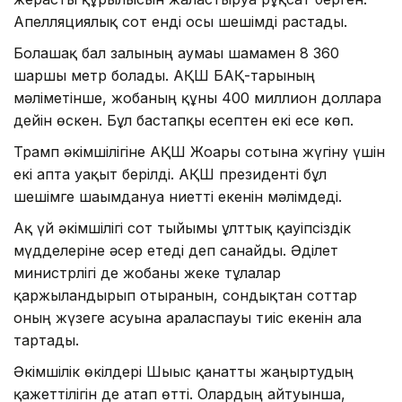
Апелляциялық сот енді осы шешімді растады.
Болашақ бал залының аумағы шамамен 8 360
шаршы метр болады. АҚШ БАҚ-тарының
мәліметінше, жобаның құны 400 миллион долларға
дейін өскен. Бұл бастапқы есептен екі есе көп.
Трамп әкімшілігіне АҚШ Жоғарғы сотына жүгіну үшін
екі апта уақыт берілді. АҚШ президенті бұл
шешімге шағымдануға ниетті екенін мәлімдеді.
Ақ үй әкімшілігі сот тыйымы ұлттық қауіпсіздік
мүдделеріне әсер етеді деп санайды. Әділет
министрлігі де жобаны жеке тұлғалар
қаржыландырып отырғанын, сондықтан соттар
оның жүзеге асуына араласпауы тиіс екенін алға
тартады.
Әкімшілік өкілдері Шығыс қанатты жаңғыртудың
қажеттілігін де атап өтті. Олардың айтуынша,