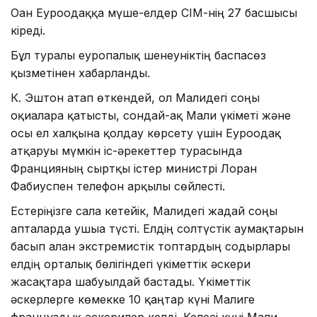
Оған Еуроодаққа мүше-елдер СІМ-нің 27 басшысы
кіреді.
Бұл туралы еуропалық шенеуніктің баспасөз
қызметінен хабарланды.
К. Эштон атап өткендей, ол Малидегі соңғы
оқиғаларға қатысты, сондай-ақ Мали үкіметі және
осы ел халқына қолдау көрсету үшін Еуроодақ
атқаруы мүмкін іс-әрекеттер турасында
Францияның сыртқы істер министрі Лоран
Фабиуспен телефон арқылы сөйлесті.
Естеріңізге сала кетейік, Малидегі жағдай соңғы
апталарда ушыға түсті. Елдің солтүстік аумақтарын
басып алған экстремистік топтардың содырлары
елдің орталық бөлігіндегі үкіметтік әскери
жасақтарға шабуылдай бастады. Үкіметтік
әскерлерге көмекке 10 қаңтар күні Малиге
француздық әскерилер келді. Келесі күні Мали