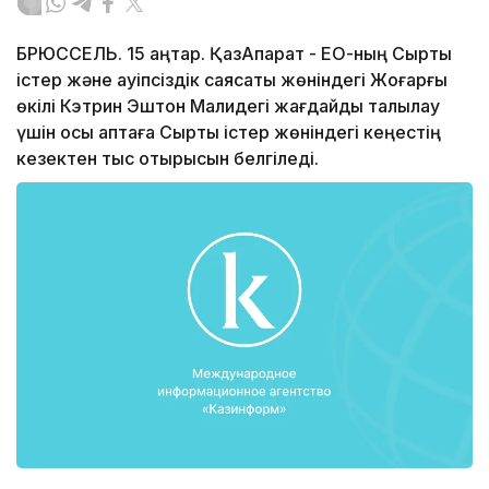
БРЮССЕЛЬ. 15 қаңтар. ҚазАқпарат - ЕО-ның Сыртқы
істер және қауіпсіздік саясаты жөніндегі Жоғарғы
өкілі Кэтрин Эштон Малидегі жағдайды талқылау
үшін осы аптаға Сыртқы істер жөніндегі кеңестің
кезектен тыс отырысын белгіледі.