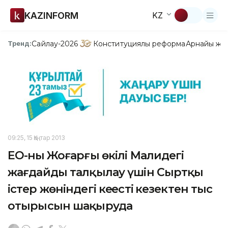
KAZINFORM
KZ
Сайлау-2026
Конституциялық реформа
Арнайы жо
Тренд:
09:25, 15 Қаңтар 2013
ЕО-ның Жоғарғы өкілі Малидегі
жағдайды талқылау үшін Сыртқы
істер жөніндегі кеңестің кезектен тыс
отырысын шақыруда