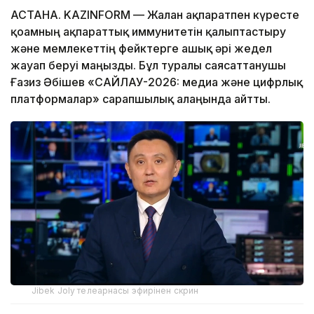
АСТАНА. KAZINFORM — Жалған ақпаратпен күресте
қоғамның ақпараттық иммунитетін қалыптастыру
және мемлекеттің фейктерге ашық әрі жедел
жауап беруі маңызды. Бұл туралы саясаттанушы
Ғазиз Әбішев «САЙЛАУ-2026: медиа және цифрлық
платформалар» сарапшылық алаңында айтты.
Jibek Joly телеарнасы эфирінен скрин