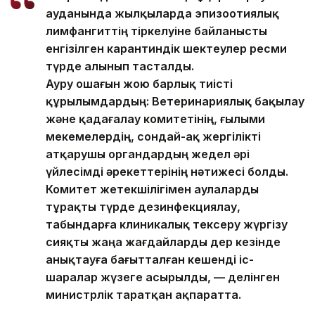
ауданында жылқыларда эпизоотиялық
лимфангиттің тіркелуіне байланысты
енгізілген карантиндік шектеулер ресми
түрде алынып тасталды.
Ауру ошағын жою барлық тиісті
құрылымдардың: Ветеринариялық бақылау
және қадағалау комитетінің, ғылыми
мекемелердің, сондай-ақ жергілікті
атқарушы органдардың жедел әрі
үйлесімді әрекеттерінің нәтижесі болды.
Комитет жетекшілігімен аулаларды
тұрақты түрде дезинфекциялау,
табындарға клиникалық тексеру жүргізу
сияқты жаңа жағдайларды дер кезінде
анықтауға бағытталған кешенді іс-
шаралар жүзеге асырылды, — делінген
министрлік таратқан ақпаратта.