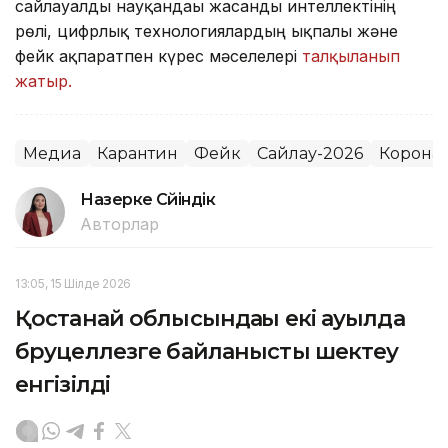
сайлауалды науқандағы жасанды интеллектінің
рөлі, цифрлық технологиялардың ықпалы және
фейк ақпаратпен күрес мәселелері
талқыланып
жатыр.
Медиа
Карантин
Фейк
Сайлау-2026
Корона
Назерке Сүйіндік
Авторлар
13:05, 15 Шілде 2026
Қостанай облысындағы екі ауылда
бруцеллезге байланысты шектеу
енгізілді