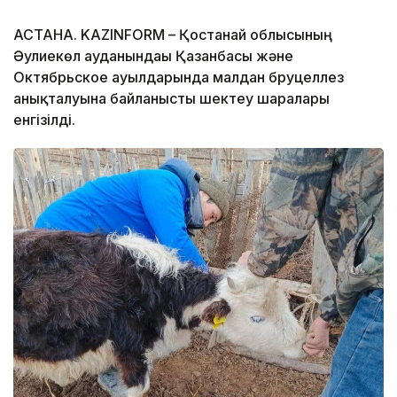
АСТАНА. KAZINFORM – Қостанай облысының
Әулиекөл ауданындағы Қазанбасы және
Октябрьское ауылдарында малдан бруцеллез
анықталуына байланысты шектеу шаралары
енгізілді.