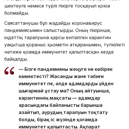
шектеуге немесе түрлі пікірге тосқауыл қоюға
болмайды.
Саясаттанушы бұл жағдайды коронавирус
пандемиясымен салыстырды. Оның пікірінше,
індеттің таралуына қарсы енгізілген карантин
уақытша қорғаныс қызметін атқарғанымен, түпкілікті
нәтиже қоғамда иммунитет қалыптасқан кезде
байқалды.
— Бізге пандемияны жеңуге не көбірек
көмектесті? Жасанды және табиғи
иммунитет пе, әлде адамдарды үйден
шығармай ұстау ма? Оның айтуынша,
карантиннің мақсаты — адамдар
арасындағы байланысты барынша
азайтып, аурудың таралуын тоқтату
болды, бірақ іс жүзінде қоғамда
иммунитет қалыптасты. Ақпарат