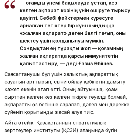
— Қоғамды үнемі бақылауда ұстап, кез
келген ақпарат көзінің үнін өшіруге тырысу
қауіпті. Себебі фейктермен күресуге
арналған тетіктер бір күні шындыққа
«жалған ақпарат» деген белгі тағып, оны
шектеу үшін қолданылуы мүмкін.
Сондықтан ең тұрақты жол — қоғамның
жалған ақпаратқа қарсы иммунитетін
қалыптастыру, — деді Ғазиз Әбішев.
Саясаттанушы бұл үшін халықтың ақпараттық
сауатын арттырып, сыни ойлау қабілетін дамыту
қажет екенін атап өтті. Оның айтуынша, қоғам
сырттан келген кез келген пікірге тәуелді болмай,
ақпаратты өз бетінше саралап, дәлел мен дерекке
сүйеніп қорытынды жасай алуға тиіс.
Айта өтейік, Қазақстанның стратегиялық
зерттеулер институты (ҚСЗИ) алаңында бүгін