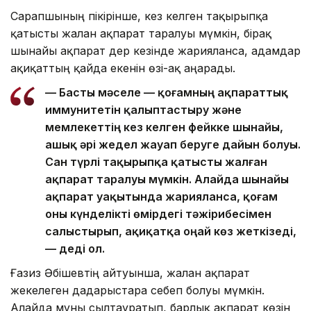
Сарапшының пікірінше, кез келген тақырыпқа
қатысты жалған ақпарат таралуы мүмкін, бірақ
шынайы ақпарат дер кезінде жарияланса, адамдар
ақиқаттың қайда екенін өзі-ақ аңғарады.
— Басты мәселе — қоғамның ақпараттық
иммунитетін қалыптастыру және
мемлекеттің кез келген фейкке шынайы,
ашық әрі жедел жауап беруге дайын болуы.
Сан түрлі тақырыпқа қатысты жалған
ақпарат таралуы мүмкін. Алайда шынайы
ақпарат уақытында жарияланса, қоғам
оны күнделікті өмірдегі тәжірибесімен
салыстырып, ақиқатқа оңай көз жеткізеді,
— деді ол.
Ғазиз Әбішевтің айтуынша, жалған ақпарат
жекелеген дағдарыстарға себеп болуы мүмкін.
Алайда мұны сылтауратып, барлық ақпарат көзін