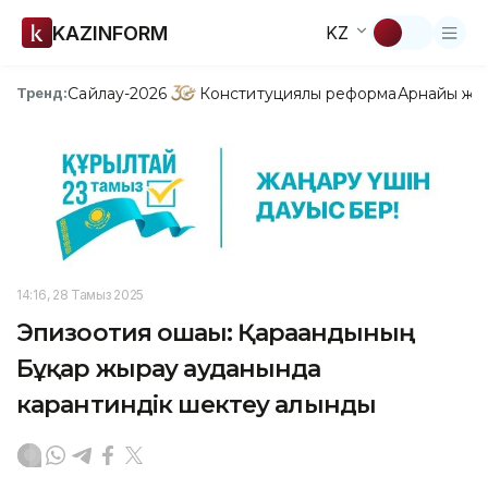
KAZINFORM
KZ
Сайлау-2026
Конституциялық реформа
Арнайы жо
Тренд:
14:16, 28 Тамыз 2025
Эпизоотия ошағы: Қарағандының
Бұқар жырау ауданында
карантиндік шектеу алынды