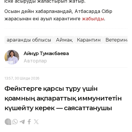
іске асыруды жалғастырып жатыр.
Осыған дейін хабарланғандай, Атбасарда Сібір
жарасынан екі ауыл карантинге
жабылды
.
Қарағанды облысы
Аймақ
Карантин
Ветерина
Айнұр Тумакбаева
Авторлар
13:57, 30 Шілде 2026
Фейктерге қарсы тұру үшін
қоғамның ақпараттық иммунитетін
күшейту керек — саясаттанушы