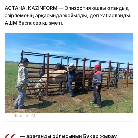
АСТАНА. KAZINFORM — Эпизоотия ошағы отандық
әзірлеменің арқасында жойылды, деп хабарлайды
АШМ баспасөз қызметі.
Фото: АШМ
— Қарағанды облысының Бұқар жырау