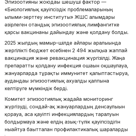
Эпизоотияны жоюдағы шешуші фактор —
«Биологиялық қауіпсіздік проблемаларының
ғылыми-зерттеу институты» ЖШС ғалымдары
әзірлеген отандық эпизоотиялық лимфангитке
қарсы вакцинаны дайындау және қолдану болды.
2025 жылдың мамыр–шілде айлары аралығында
жергілікті бюджет есебінен 2 494 жылқыға жаппай
вакцинация және ревакцинация жүргізілді. Жаңа
препаратты қолдану инфекция ошағын оқшаулауға,
жануарларда тұрақты иммунитет қалыптастыруға,
аудандағы эпизоотиялық ахуалды қалпына
келтіруге мүмкіндік берді.
Комитет эпизоотиялық жағдайға мониторинг
жүргізуді, сондай-ақ жануарлардың денсаулығын
қорғауға, аса қауіпті инфекциялардың таралуын
болдырмауға және елдің азық-түлік қауіпсіздігін
нығайтуға бағытталған профилактикалық шараларды