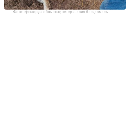
Фото: Қызылорда облыстық ветеринария басқармасы
Қостанай облыстық ветеринария басқармасының
мәліметінше, Қазанбасы ауылында жоспарлы
диагностикалық тексеру барысында ПТР әдісімен
ауру жұқтырған мал анықталған.
Мамандар 323 бас ірі қараны тексерген. Соның 23
басынан бруцеллез анықталып, барлығы
санитариялық талаптарға сай сойылған.
Қазір екі ауылда індет ошағын жоюға және аурудың
таралуына жол бермеуге бағытталған сауықтыру
шаралары жүргізіліп жатыр. Оның аясында малға
диагностика жасалып, ауру жұқтырғандары
санитариялық союға жіберіледі. Сонымен қатар
ветеринариялық-санитариялық өңдеу жүргізіліп,
малдың орын ауыстыруы бақылауға алынып,