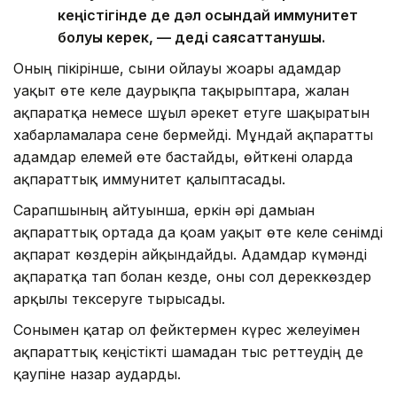
кеңістігінде де дәл осындай иммунитет
болуы керек, — деді саясаттанушы.
Оның пікірінше, сыни ойлауы жоғары адамдар
уақыт өте келе даурықпа тақырыптарға, жалған
ақпаратқа немесе шұғыл әрекет етуге шақыратын
хабарламаларға сене бермейді. Мұндай ақпаратты
адамдар елемей өте бастайды, өйткені оларда
ақпараттық иммунитет қалыптасады.
Сарапшының айтуынша, еркін әрі дамыған
ақпараттық ортада да қоғам уақыт өте келе сенімді
ақпарат көздерін айқындайды. Адамдар күмәнді
ақпаратқа тап болған кезде, оны сол дереккөздер
арқылы тексеруге тырысады.
Сонымен қатар ол фейктермен күрес желеуімен
ақпараттық кеңістікті шамадан тыс реттеудің де
қаупіне назар аударды.