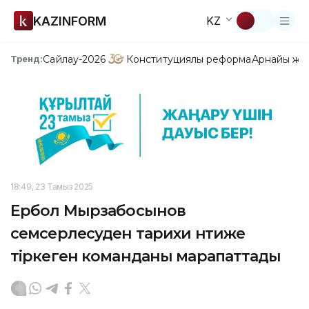
KAZINFORM
KZ
Сайлау-2026
Конституциялық реформа
Арнайы жо
Тренд:
18:49, 23 Тамыз 2025
Ербол Мырзабосынов
семсерлесуден тарихи нәтиже
тіркеген команданы марапаттады