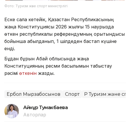
Фото: Туризм және спорт министрлігі
Еске сала кетейік, Қазақстан Республикасының
жаңа Конституциясы 2026 жылғы 15 наурызда
өткен республикалық референдумның қорытындысы
бойынша қабылданып, 1 шілдеден бастап күшіне
енді.
Бұдан бұрын Абай облысында жаңа
Конституцияның ресми басылымын табыстау
рәсімі
өткенін
жаздық.
Ербол Мырзабосынов
Спорт
ҚР Туризм және сп
Айнұр Тумакбаева
Авторлар