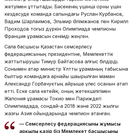
жетуімен құттықтады. Бәсекенің үшінші орны үшін
кездесуде команда сапындағы Руслан Курбанов,
Вадим Шарлаимов, Эльмир Әлімжанов пен Кирилл
Проходов тоғыз дүркін Олимпиада чемпионы
Франция құрамасын сенімді жеңген.
Сала басшысы Қазақстан семсерлесу
федерациясының президентіне, Мемлекеттік
жаттықтырушы Тимур Байтасовқа алғыс білдірді.
Сонымен қатар министр Ұлттық құраманың табысына
былтыр командаға арнайы шақырылған маман
Александр Горбачуктың айрықша үлес қосқанын атап
өтті. Еске сала кетейік, оның жетекшілігімен
Жапония құрамасы Токио мен Париждегі
Олимпиадада, сондай-ақ 2018 және 2022 жылғы
жазғы Азия ойындарында чемпион атанған.
— Семсерлесу федерациясының жұмысы
арқылы қазір біз Мемлекет басшысының