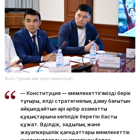
Фото: Туризм және спорт министрлігі
— Конституция — мемлекеттігіміздің берік
тұғыры, елдің стратегиялық даму бағытын
айқындайтын әрі әрбір азаматтың
құқықтарына кепілдік беретін басты
құжат. Әділдік, заңдылық және
жауапкершілік қағидаттары мемлекеттік
институттардың қызметінен бөлек,