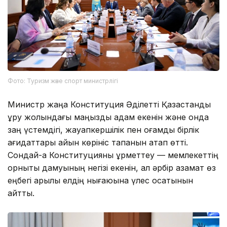
Фото: Туризм және спорт министрлігі
Министр жаңа Конституция Әділетті Қазақстанды
құру жолындағы маңызды қадам екенін және онда
заң үстемдігі, жауапкершілік пен қоғамдық бірлік
қағидаттары айқын көрініс тапқанын атап өтті.
Сондай-ақ Конституцияны құрметтеу — мемлекеттің
орнықты дамуының негізі екенін, ал әрбір азамат өз
еңбегі арқылы елдің нығаюына үлес қосатынын
айтты.