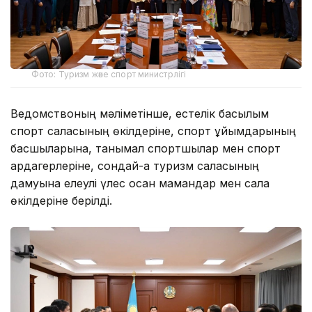
Фото: Туризм және спорт министрлігі
Ведомствоның мәліметінше, естелік басылым
спорт саласының өкілдеріне, спорт ұйымдарының
басшыларына, танымал спортшылар мен спорт
ардагерлеріне, сондай-ақ туризм саласының
дамуына елеулі үлес қосқан мамандар мен сала
өкілдеріне берілді.