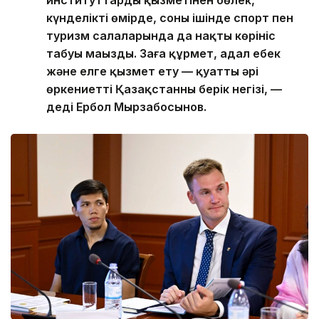
күнделікті өмірде, соның ішінде спорт пен
туризм салаларында да нақты көрініс
табуы маңызды. Заңға құрмет, адал еңбек
және елге қызмет ету — қуатты әрі
өркениетті Қазақстанның берік негізі, —
деді Ербол Мырзабосынов.