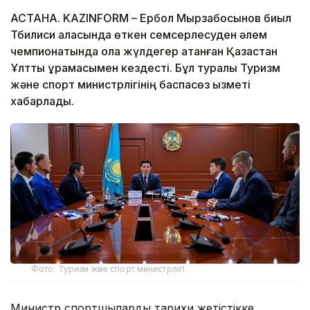
АСТАНА. KAZINFORM – Ербол Мырзабосынов биыл
Тбилиси қаласында өткен семсерлесуден әлем
чемпионатында қола жүлдегер атанған Қазақстан
Ұлттық құрамасымен кездесті. Бұл туралы Туризм
және спорт министрлігінің баспасөз қызметі
хабарлады.
Фото: Туризм және спорт министрлігі
Министр спортшыларды тарихи жетістікке