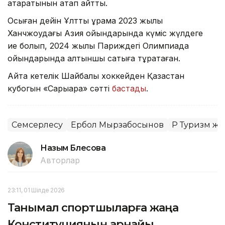
атқаратынын атап айтты.
Осыған дейін Ұлттық құрама 2023 жылы
Ханчжоудағы Азия ойындарында күміс жүлдеге
ие болып, 2024 жылы Париждегі Олимпиада
ойындарында алтыншы сатыға тұрақтаған.
Айта кетелік Шайбалы хоккейден Қазақстан
кубогын «Сарыарқа» сәтті
бастады
.
Семсерлесу
Ербол Мырзабосынов
ҚР Туризм жә
Назым Бөлесова
Авторлар
23:11, 01 Шілде 2026
Танымал спортшыларға жаңа
Конституцияның арнайы