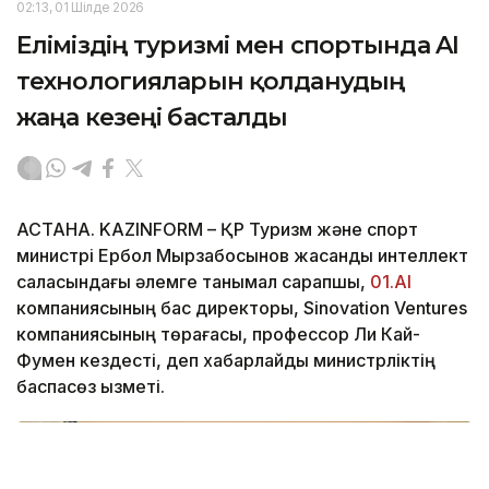
02:13, 01 Шілде 2026
Еліміздің туризмі мен спортында AI
технологияларын қолданудың
жаңа кезеңі басталды
АСТАНА. KAZINFORM – ҚР Туризм және спорт
министрі Ербол Мырзабосынов жасанды интеллект
саласындағы әлемге танымал сарапшы,
01.AI
компаниясының бас директоры, Sinovation Ventures
компаниясының төрағасы, профессор Ли Кай-
Фумен кездесті, деп хабарлайды министрліктің
баспасөз қызметі.