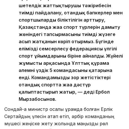
шетелдік жаттықтырушы тәжірибесін
тиімді пайдалану, отандық бапкерлер мен
спортшылардың біліктілігін арттыру,
Қазақстанда жаңа спорт түрлерін дамыту
жөніндегі тапсырмасының тиімді жүзеге
асып жатқанын көріп отырмыз. Бүгінде
еліміздің семсерлесу федерациясы үлгілі
спорт ұйымдарының біріне айналды. Жүйелі
жұмыстың арқасында Ұлттық құрама
әлемнің үздік 5 командасының қатарына
енді. Командамыздың зор жетістіктері
отандық спортта жаңа дәстүр
қалыптастырып жатыр, — деді Ербол
Мырзабосынов.
Сондай-ақ министр қосалқы құрамда болған Ерлік
Сертайдың үлесін атап өтіп, әрбір команданың
мүшесі жеңіске жету жолында маңызды рөл