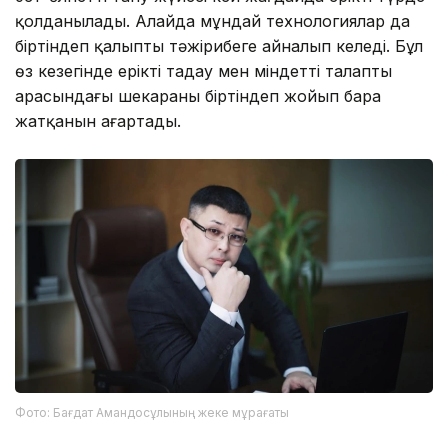
қолданылады. Алайда мұндай технологиялар да
біртіндеп қалыпты тәжірибеге айналып келеді. Бұл
өз кезегінде ерікті таңдау мен міндетті талаптың
арасындағы шекараны біртіндеп жойып бара
жатқанын аңғартады.
Фото: Бағдат Амандосұлының жеке мұрағаты