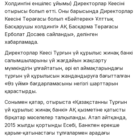
Холдингінің еншілес ұйымы) Директорлар Кеңесінің
отырысы болып өтті. Оның барысында Директорлар
Кеңесінің Төрағасы болып «Бәйтерек» Ұлттық
Басқарушы холдингі» АҚ Басқарма Төрағасы
Ерболат Досаев сайланды», делінген
хабарламада.
Директорлар Кеңесі Тұрғын үй құрылыс жинақ банкі
салымшыларының үй жағдайын жақсарту
мүмкіндігін ұлғайтатын, әрі ел аймақтарындағы
тұрғын үй құрылысын жандандыруға бағытталған
«Өз үйім» бағдарламасының негізгі шарттарын
қарастырды.
Сонымен қатар, отырыста «Қазақстанның Тұрғын
үй құрылыс жинақ банкі» АҚ қызметіне қатысты
бірқатар мәселелер талқыланды. Атап айтқанда,
2015 жылдың қортынды Есебі, Банкпен ерекше
қарым-қатынастағы тұлғалармен арадағы