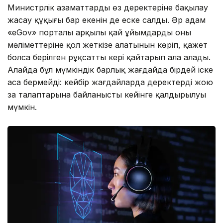
Министрлік азаматтардың өз деректеріне бақылау
жасау құқығы бар екенін де еске салды. Әр адам
«eGov» порталы арқылы қай ұйымдардың оның
мәліметтеріне қол жеткізе алатынын көріп, қажет
болса берілген рұқсатты кері қайтарып ала алады.
Алайда бұл мүмкіндік барлық жағдайда бірдей іске
аса бермейді: кейбір жағдайларда деректерді жою
заң талаптарына байланысты кейінге қалдырылуы
мүмкін.