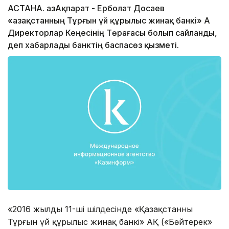
АСТАНА. ҚазАқпарат - Ерболат Досаев
«Қазақстанның Тұрғын үй құрылыс жинақ банкі» АҚ
Директорлар Кеңесінің Төрағасы болып сайланды,
деп хабарлады банктің баспасөз қызметі.
«2016 жылдың 11-ші шілдесінде «Қазақстанның
Тұрғын үй құрылыс жинақ банкі» АҚ («Бәйтерек»