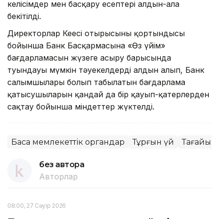
келісімдер мен басқару есептері алдын-ала
бекітілді.
Директорлар Кеңесі отырысының қортындысы
бойынша Банк Басқармасына «Өз үйім»
бағдарламасын жүзеге асыру барысында
туындауы мүмкін тәуекелдердің алдын алып, Банк
салымшылары болып табылатын бағдарлама
қатысушыларын қандай да бір қауып-қатерлерден
сақтау бойынша міндеттер жүктелді.
Басқа мемлекеттік органдар
Тұрғын үй
Тағайын
без автора
Авторлар
08:00, 27 Сәуір 2026