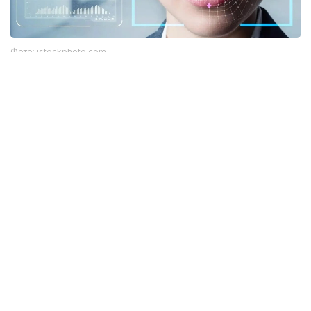
Фото: istockphoto.com
Әлемдік тәжірибе: технология бар, бірақ бәрі
бірдей сене бермейді
Биометриялық технологияларға қатысты
алаңдаушылық бекер емес. Әлемдік тәжірибе бұл
жүйелердің кей жағдайда қателік жіберіп, даулы
жағдайларға себеп болғанын көрсетіп отыр.
Мәселен, АҚШ-та бет-әлпетті тану жүйелері
адамдарды қате сәйкестендірген оқиғалар
тіркелген. Соның салдарынан тергеу барысында
жазықсыз азаматтардың аты аталған жағдайлар да
болған. Бұл ең озық алгоритмдердің өзі мінсіз емес
екенін аңғартады.
Ал Үндістан-да ірі Aadhaar жүйесінде