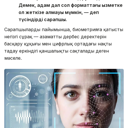
Демек, адам дәл сол форматтағы қызметке
қол жеткізе алмауы мүмкін, — деп
түсіндірді сарапшы.
Сарапшылардың пайымынша, биометрияға қатысты
негізгі сұрақ — азаматтың дербес деректерін
басқару құқығы мен цифрлық ортадағы нақты
таңдау еркіндігі қаншалықты сақталады деген
мәселе.