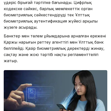
үдеріс бірыңғай тәртіпке бағынады. Цифрлық
кодекске сәйкес, барлық мемлекеттік орган
биометриялық сәйкестендіруді тек Ұлттық
биометриялық аутентификация жүйесі арқылы
жүзеге асырады.
Банктер мен төлем ұйымдарына арналған ережені
Қаржы нарығын реттеу агенттігі мен Ұлттық банк
белгілейді. Қазір биометриялық деректерді жинау,
сақтау және жою тәртібі нақты регламенттеліп
жатыр.