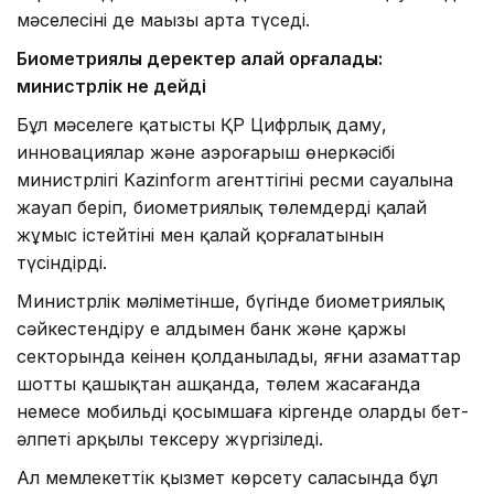
мәселесінің де маңызы арта түседі.
Биометриялық деректер қалай қорғалады:
министрлік не дейді
Бұл мәселеге қатысты ҚР Цифрлық даму,
инновациялар және аэроғарыш өнеркәсібі
министрлігі Kazinform агенттігінің ресми сауалына
жауап беріп, биометриялық төлемдердің қалай
жұмыс істейтіні мен қалай қорғалатынын
түсіндірді.
Министрлік мәліметінше, бүгінде биометриялық
сәйкестендіру ең алдымен банк және қаржы
секторында кеңінен қолданылады, яғни азаматтар
шотты қашықтан ашқанда, төлем жасағанда
немесе мобильді қосымшаға кіргенде олардың бет-
әлпеті арқылы тексеру жүргізіледі.
Ал мемлекеттік қызмет көрсету саласында бұл