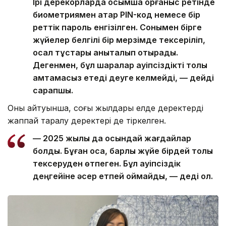
Ірі дерекқорларда қосымша қорғаныс ретінде
биометриямен қатар PIN-код немесе бір
реттік пароль енгізілген. Сонымен бірге
жүйелер белгілі бір мерзімде тексеріліп,
осал тұстары анықталып отырады.
Дегенмен, бұл шаралар қауіпсіздікті толық
қамтамасыз етеді деуге келмейді, — дейді
сарапшы.
Оның айтуынша, соңғы жылдары елде деректердің
жаппай таралу деректері де тіркелген.
— 2025 жылы да осындай жағдайлар
болды. Бұған қоса, барлық жүйе бірдей толық
тексеруден өтпеген. Бұл қауіпсіздік
деңгейіне әсер етпей қоймайды, — деді ол.