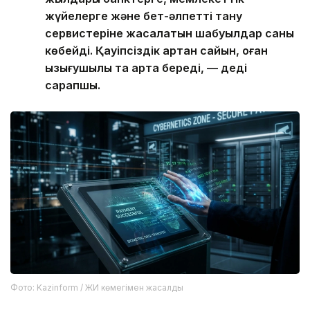
жүйелерге және бет-әлпетті тану
сервистеріне жасалатын шабуылдар саны
көбейді. Қауіпсіздік артқан сайын, оған
қызығушылық та арта береді, — деді
сарапшы.
Фото: Kazinform / ЖИ көмегімен жасалды