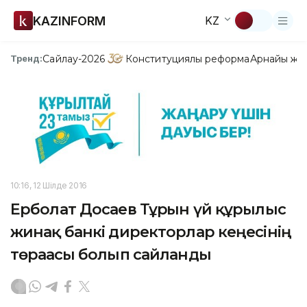
KAZINFORM
KZ
Сайлау-2026
Конституциялық реформа
Арнайы жо
Тренд:
10:16, 12 Шілде 2016
Ерболат Досаев Тұрғын үй құрылыс
жинақ банкі директорлар кеңесінің
төрағасы болып сайланды