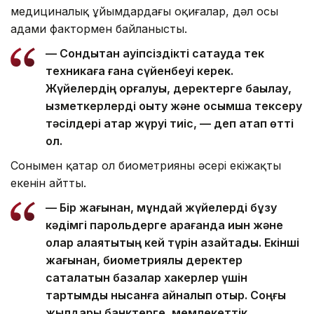
медициналық ұйымдардағы оқиғалар, дәл осы
адами фактормен байланысты.
— Сондықтан қауіпсіздікті сақтауда тек
техникаға ғана сүйенбеуі керек.
Жүйелердің қорғалуы, деректерге бақылау,
қызметкерлерді оқыту және қосымша тексеру
тәсілдері қатар жүруі тиіс, — деп атап өтті
ол.
Сонымен қатар ол биометрияның әсері екіжақты
екенін айтты.
— Бір жағынан, мұндай жүйелерді бұзу
кәдімгі парольдерге қарағанда қиын және
олар алаяқтықтың кей түрін азайтады. Екінші
жағынан, биометриялық деректер
сақталатын базалар хакерлер үшін
тартымды нысанға айналып отыр. Соңғы
жылдары банктерге, мемлекеттік