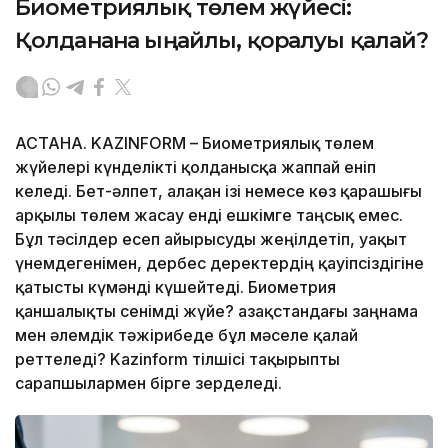
Биометриялық төлем жүйесі:
Қолданғанға ыңғайлы, қорғалуы қалай?
АСТАНА. KAZINFORM – Биометриялық төлем
жүйелері күнделікті қолданысқа жаппай еніп
келеді. Бет-әлпет, алақан ізі немесе көз қарашығы
арқылы төлем жасау енді ешкімге таңсық емес.
Бұл тәсілдер есеп айырысуды жеңілдетіп, уақыт
үнемдегенімен, дербес деректердің қауіпсіздігіне
қатысты күмәнді күшейтеді. Биометрия
қаншалықты сенімді жүйе? Қазақстандағы заңнама
мен әлемдік тәжірибеде бұл мәселе қалай
реттеледі? Kazinform тілшісі тақырыпты
сарапшылармен бірге зерделеді.