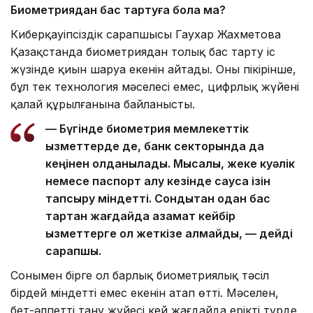
Биометриядан бас тартуға бола ма?
Киберқауіпсіздік сарапшысы Гаухар Жахметова
Қазақстанда биометриядан толық бас тарту іс
жүзінде қиын шаруа екенін айтады. Оның пікірінше,
бұл тек технология мәселесі емес, цифрлық жүйенің
қалай құрылғанына байланысты.
— Бүгінде биометрия мемлекеттік
қызметтерде де, банк секторында да
кеңінен қолданылады. Мысалы, жеке куәлік
немесе паспорт алу кезінде саусақ ізін
тапсыру міндетті. Сондықтан одан бас
тартқан жағдайда азамат кейбір
қызметтерге қол жеткізе алмайды, — дейді
сарапшы.
Сонымен бірге ол барлық биометриялық тәсіл
бірдей міндетті емес екенін атап өтті. Мәселен,
бет-әлпетті тану жүйесі кей жағдайда ерікті түрде