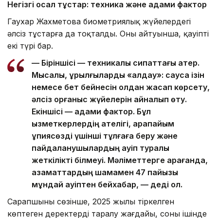
Негізгі осал тұстар: техника және адами фактор
Гаухар Жахметова биометриялық жүйелердегі
әлсіз тұстарға да тоқталды. Оның айтуынша, қауіптің
екі түрі бар.
— Біріншісі — техникалық сипаттағы қатер.
Мысалы, құрылғыларды «алдау»: саусақ ізін
немесе бет бейнесін қолдан жасап көрсету,
әлсіз қорғаныс жүйелерін айналып өту.
Екіншісі — адами фактор. Бұл
қызметкерлердің қателігі, қарапайым
құпиясөзді үшінші тұлғаға беру және
пайдаланушылардың қауіп туралы
жеткілікті білмеуі. Мәліметтерге қарағанда,
азаматтардың шамамен 47 пайызы
мұндай қауіптен бейхабар, — деді ол.
Сарапшының сөзінше, 2025 жылы тіркелген
көптеген деректердің таралу жағдайы, соның ішінде