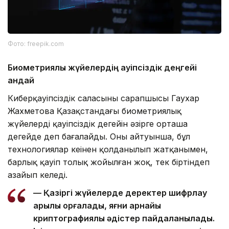
Фото: freepik.com
Биометриялық жүйелердің қауіпсіздік деңгейі
қандай
Киберқауіпсіздік саласының сарапшысы Гаухар
Жахметова Қазақстандағы биометриялық
жүйелердің қауіпсіздік деңгейін әзірге орташа
деңгейде деп бағалайды. Оның айтуынша, бұл
технологиялар кеңінен қолданылып жатқанымен,
барлық қауіп толық жойылған жоқ, тек біртіндеп
азайып келеді.
— Қазіргі жүйелерде деректер шифрлау
арқылы қорғалады, яғни арнайы
криптографиялық әдістер пайдаланылады.