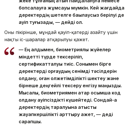
жеке тұлғаның атын пайдалануға немесе
бопсалауға жұмсауы мүмкін. Кей жағдайда
деректердің шетелге бақылаусыз берілуі де
қауіп туғызады, — дейді ол.
Оның пікірінше, мұндай қауіп-қатерді азайту үшін
нақты іс-шаралар атқарылуы қажет.
— Ең алдымен, биометриялық жүйелер
міндетті түрде тексеріліп,
сертификатталуы тиіс. Сонымен бірге
деректерді қорғаудың сенімді тәсілдерін
қолдану, оған қолжетімділікті шектеу және
бірнеше деңгейлі тексеру енгізу маңызды.
Мысалы, биометриямен қатар қосымша код
қолдану қауіпсіздікті күшейтеді. Сондай-ақ
деректердің таралуына қатысты
жауапкершілікті арттыру қажет, — деді
сарапшы.