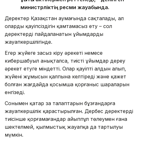
министрліктің ресми жауабында.
Деректер Қазақстан аумағында сақталады, ал
олардың қауіпсіздігін қамтамасыз ету – сол
деректерді пайдаланатын ұйымдардың
жауапкершілігінде.
Егер жүйеге заңсыз кіру әрекеті немесе
кибершабуыл анықталса, тиісті ұйымдар дереу
әрекет етуге міндетті. Олар қауіптің алдын алып,
жүйенің жұмысын қалпына келтіреді және қажет
болған жағдайда қосымша қорғаныс шараларын
енгізеді.
Сонымен қатар заң талаптарын бұзғандарға
жауапкершілік қарастырылған. Дербес деректерді
тиісінше қорғамағандар айыппұл төлеумен ғана
шектелмей, қылмыстық жауапқа да тартылуы
мүмкін.