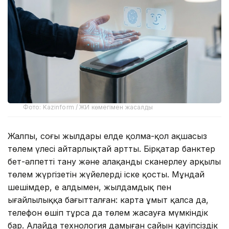
Фото: Kazinform / ЖИ көмегімен жасалды
Жалпы, соңғы жылдары елде қолма-қол ақшасыз
төлем үлесі айтарлықтай артты. Бірқатар банктер
бет-әлпетті тану және алақанды сканерлеу арқылы
төлем жүргізетін жүйелерді іске қосты. Мұндай
шешімдер, ең алдымен, жылдамдық пен
ыңғайлылыққа бағытталған: карта ұмыт қалса да,
телефон өшіп тұрса да төлем жасауға мүмкіндік
бар. Алайда технология дамыған сайын қауіпсіздік