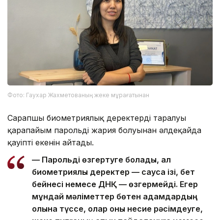
Фото: Гаухар Жахметованың жеке мұрағатынан
Сарапшы биометриялық деректердің таралуы
қарапайым парольдің жария болуынан әлдеқайда
қауіпті екенін айтады.
— Парольді өзгертуге болады, ал
биометриялық деректер — саусақ ізі, бет
бейнесі немесе ДНҚ — өзгермейді. Егер
мұндай мәліметтер бөтен адамдардың
қолына түссе, олар оны несие рәсімдеуге,