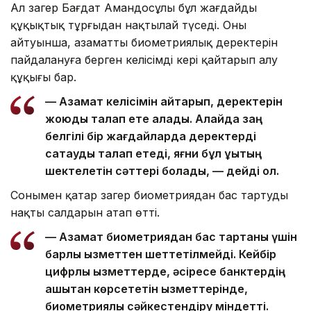
Ал заңгер Бағдат Амандосұлы бұл жағдайды
құқықтық тұрғыдан нақтылай түседі. Оның
айтуынша, азаматтың биометриялық деректерін
пайдалануға берген келісімді кері қайтарып алу
құқығы бар.
— Азамат келісімін қайтарып, деректерін
жоюды талап ете алады. Алайда заң
белгілі бір жағдайларда деректерді
сақтауды талап етеді, яғни бұл құқықтың
шектелетін сәттері болады, — дейді ол.
Сонымен қатар заңгер биометриядан бас тартудың
нақты салдарын атап өтті.
— Азамат биометриядан бас тартқаны үшін
барлық қызметтен шеттетілмейді. Кейбір
цифрлық қызметтерде, әсіресе банктердің
қашықтан көрсететін қызметтерінде,
биометриялық сәйкестендіру міндетті.