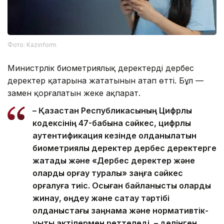
Фото: Kazinform
Министрлік биометриялық деректердің дербес
деректер қатарына жататынын атап өтті. Бұл —
заңмен қорғалатын жеке ақпарат.
– Қазақстан Республикасының Цифрлық
кодексінің 47-бабына сәйкес, цифрлық
аутентификация кезінде қолданылатын
биометриялық деректер дербес деректерге
жатады және «Дербес деректер және
оларды қорғау туралы» заңға сәйкес
қорғалуға тиіс. Осыған байланысты оларды
жинау, өңдеу және сақтау тәртібі
қолданыстағы заңнама және нормативтік-
құқықтық актілермен реттеледі, – делінген